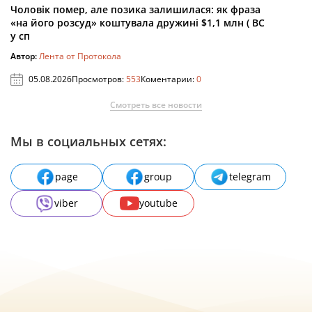
Чоловік помер, але позика залишилася: як фраза
«на його розсуд» коштувала дружині $1,1 млн ( ВС
у сп
Автор:
Лента от Протокола
05.08.2026
Просмотров:
553
Коментарии:
0
Смотреть все новости
Мы в социальных сетях:
page
group
telegram
viber
youtube