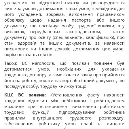
укладеним за відсутності наказу чи розпорядження
лише за умови дотримання інших умов, необхідних для
його укладення, зокрема, виконання працівником
обов'язку щодо надання паспорта або іншого
документу, що посвідчує особу, трудової книжки, а у
випадках, передбачених законодавством, - також
документу про освіту (спеціальність, кваліфікацію), про
стан здоров`я та інших документів, за наявності
письмових чи інших доказів дотримання цих умов,
окрім показань свідків.
Також ВС наголосив, що позивач повинен був
дотриматися умов, необхідних для укладення
трудового договору, а саме скласти заяву про прийняття
його на роботу, подати паспорт або інший документ, що
посвідчує особу, трудову книжку тощо.
КЦС ВС заявив:
«Установлення факту наявності
трудових відносин між робітником і роботодавцем
можливе при встановленні виконання робітником
трудових функцій, підпорядкування робітника
правилам внутрішнього трудового розпорядку,
забезпечення робітнику умов праці та виплати