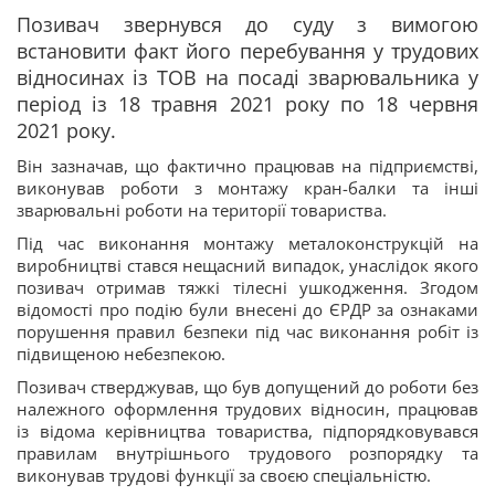
Позивач звернувся до суду з вимогою
встановити факт його перебування у трудових
відносинах із ТОВ на посаді зварювальника у
період із 18 травня 2021 року по 18 червня
2021 року.
Він зазначав, що фактично працював на підприємстві,
виконував роботи з монтажу кран-балки та інші
зварювальні роботи на території товариства.
Під час виконання монтажу металоконструкцій на
виробництві стався нещасний випадок, унаслідок якого
позивач отримав тяжкі тілесні ушкодження. Згодом
відомості про подію були внесені до ЄРДР за ознаками
порушення правил безпеки під час виконання робіт із
підвищеною небезпекою.
Позивач стверджував, що був допущений до роботи без
належного оформлення трудових відносин, працював
із відома керівництва товариства, підпорядковувався
правилам внутрішнього трудового розпорядку та
виконував трудові функції за своєю спеціальністю.