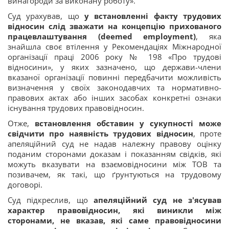
винагороди за виконану роботу».
Суд урахував, що
у встановленні факту трудових
відносин слід зважати на концепцію прихованого
працевлаштування (deemed employment)
, яка
знайшла своє втілення у Рекомендаціях Міжнародної
організації праці 2006 року № 198 «Про трудові
відносини», у яких зазначено, що держави-члени
вказаної організації повинні передбачити можливість
визначення у своїх законодавчих та нормативно-
правових актах або інших засобах конкретні ознаки
існування трудових правовідносин.
Отже,
встановлення обставин у сукупності може
свідчити про наявність трудових відносин
, проте
апеляційний суд не надав належну правову оцінку
поданим сторонами доказам і показанням свідків, які
можуть вказувати на взаємовідносини між ТОВ та
позивачем, як такі, що ґрунтуються на трудовому
договорі.
Суд підкреслив, що
апеляційний суд не з'ясував
характер правовідносин, які виникли між
сторонами, не вказав, які саме правовідносини