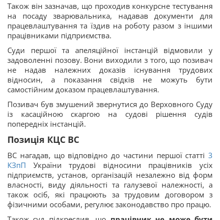
Також він зазначав, що проходив конкурсне тестування
на посаду зварювальника, надавав документи для
працевлаштування та їздив на роботу разом з іншими
працівниками підприємства.
Суди першої та апеляційної інстанцій відмовили у
задоволенні позову. Вони виходили з того, що позивач
не надав належних доказів існування трудових
відносин, а показання свідків не можуть бути
самостійним доказом працевлаштування.
Позивач був змушений звернутися до Верховного Суду
із касаційною скаргою на судові рішення судів
попередніх інстанцій.
Позиція КЦС ВС
ВС нагадав, що відповідно до частини першої статті
3
КЗпП
України трудові відносини працівників усіх
підприємств, установ, організацій незалежно від форм
власності, виду діяльності та галузевої належності, а
також осіб, які працюють за трудовим договором з
фізичними особами, регулює законодавство про працю.
Також суд підкреслив, що
працівник
не може бути