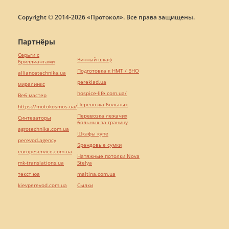
Copyright © 2014-2026 «Протокол». Все права защищены.
Партнёры
Серьги с
Винный шкаф
бриллиантами
Подготовка к НМТ / ВНО
alliancetechnika.ua
pereklad.ua
миралинкс
hospice-life.com.ua/
Веб мастер
Перевозка больных
https://motokosmos.ua/
Перевозка лежачих
Синтезаторы
больных за границу
agrotechnika.com.ua
Шкафы купе
perevod.agency
Брендовые сумки
europeservice.com.ua
Натяжные потолки Nova
mk-translations.ua
Stelya
текст юа
maltina.com.ua
kievperevod.com.ua
Cылки