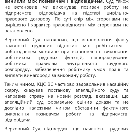
виникли між позивачем і відповідачем.
Суд також
не встановив, чи виконував позивач роботу на
підприємстві відповідача на підставі цивільно-
правового договору. По суті спір між сторонами не
вирішено і характер правовідносин між сторонами не
встановлено.
Верховний Суд наголосив, що встановлення факту
наявності трудових відносин між робітником і
роботодавцем можливе при встановленні виконання
робітником трудових функцій, підпорядкування
робітника правилам внутрішнього трудового
розпорядку, забезпечення робітнику умов праці та
виплати винагороди за виконану роботу.
Таким чином, КЦС ВС частково задовольнив касаційну
скаргу, скасував постанову апеляційного суду та
направив справу на новий розгляд, вказавши, що
апеляційний суд формально оцінив докази та не
дослідив належним чином обставини фактичного
виконання позивачем роботи на підприємстві
відповідача.
Верховний Суд підтвердив, що наявність трудових