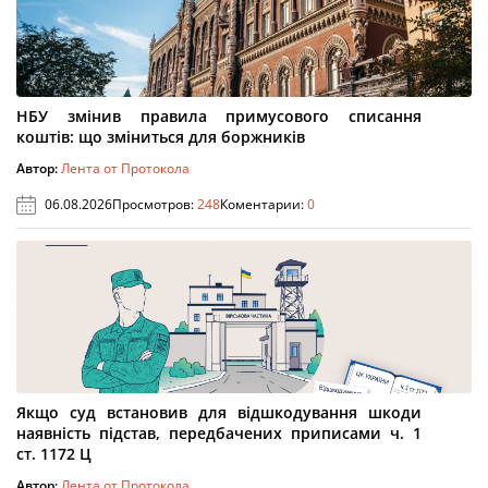
НБУ змінив правила примусового списання
коштів: що зміниться для боржників
Автор:
Лента от Протокола
06.08.2026
Просмотров:
248
Коментарии:
0
Якщо суд встановив для відшкодування шкоди
наявність підстав, передбачених приписами ч. 1
ст. 1172 Ц
Автор:
Лента от Протокола