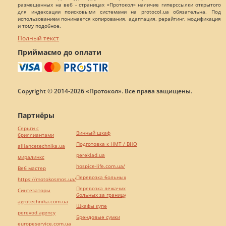
размещенных на веб - страницах «Протокол» наличие гиперссылки открытого
для индексации поисковыми системами на protocol.ua обязательна. Под
использованием понимается копирования, адаптация, рерайтинг, модификация
и тому подобное.
Полный текст
Приймаємо до оплати
Copyright © 2014-2026 «Протокол». Все права защищены.
Партнёры
Серьги с
Винный шкаф
бриллиантами
Подготовка к НМТ / ВНО
alliancetechnika.ua
pereklad.ua
миралинкс
hospice-life.com.ua/
Веб мастер
Перевозка больных
https://motokosmos.ua/
Перевозка лежачих
Синтезаторы
больных за границу
agrotechnika.com.ua
Шкафы купе
perevod.agency
Брендовые сумки
europeservice.com.ua