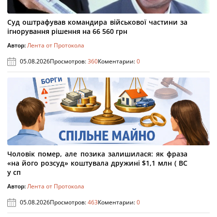
Суд оштрафував командира військової частини за
ігнорування рішення на 66 560 грн
Автор:
Лента от Протокола
05.08.2026
Просмотров:
360
Коментарии:
0
Чоловік помер, але позика залишилася: як фраза
«на його розсуд» коштувала дружині $1,1 млн ( ВС
у сп
Автор:
Лента от Протокола
05.08.2026
Просмотров:
463
Коментарии:
0