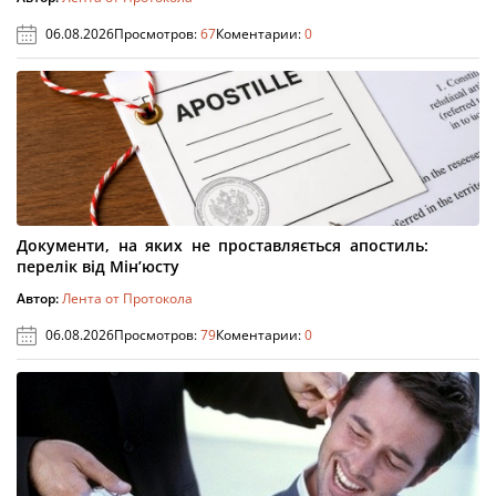
06.08.2026
Просмотров:
67
Коментарии:
0
Документи, на яких не проставляється апостиль:
перелік від Мін’юсту
Автор:
Лента от Протокола
06.08.2026
Просмотров:
79
Коментарии:
0