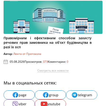
Правомірним і ефективним способом захисту
речових прав замовника на об’єкт будівництва в
разі їх осп
Автор:
Лента от Протокола
05.08.2026
Просмотров:
373
Коментарии:
0
Смотреть все новости
Мы в социальных сетях:
page
group
telegram
viber
youtube