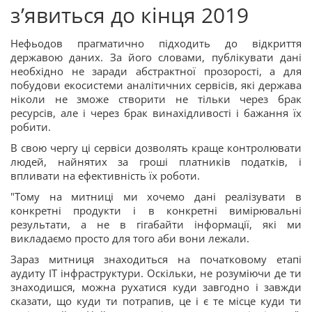
з’явиться до кінця 2019
Нефьодов прагматично підходить до відкриття
державою даних. За його словами, публікувати дані
необхідно не заради абстрактної прозорості, а для
побудови екосистеми аналітичних сервісів, які держава
ніколи не зможе створити не тільки через брак
ресурсів, але і через брак винахідливості і бажання їх
робити.
В свою чергу ці сервіси дозволять краще контролювати
людей, найнятих за гроші платників податків, і
впливати на ефективність їх роботи.
"Тому на митниці ми хочемо дані реалізувати в
конкретні продукти і в конкретні вимірювальні
результати, а не в гігабайти інформації, які ми
викладаємо просто для того аби вони лежали.
Зараз митниця знаходиться на початковому етапі
аудиту ІТ інфраструктури. Оскільки, не розуміючи де ти
знаходишся, можна рухатися куди завгодно і завжди
сказати, що куди ти потрапив, це і є те місце куди ти