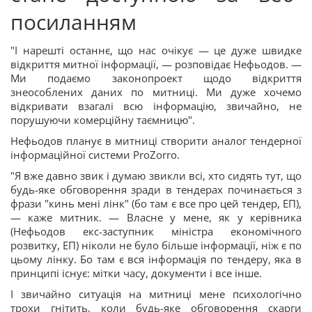
посиланням
"І нарешті останнє, що нас очікує — це дуже швидке
відкриття митної інформації, — розповідає Нефьодов. —
Ми подаємо законопроект щодо відкриття
знеособлених даних по митниці. Ми дуже хочемо
відкривати взагалі всю інформацію, звичайно, не
порушуючи комерційну таємницю".
Нефьодов планує в митниці створити аналог тендерної
інформаційної системи ProZorro.
"Я вже давно звик і думаю звикли всі, хто сидять тут, що
будь-яке обговорення зради в тендерах починається з
фрази "кинь мені лінк" (бо там є все про цей тендер, ЕП),
— каже митник. — Власне у мене, як у керівника
(Нефьодов екс-заступник міністра економічного
розвитку, ЕП) ніколи не було більше інформації, ніж є по
цьому лінку. Бо там є вся інформація по тендеру, яка в
принципі існує: мітки часу, документи і все інше.
І звичайно ситуація на митниці мене психологічно
трохи гнітить, коли будь-яке обговорення скарги