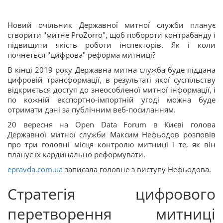
Новий очільник Державної митної служби планує
створити "митне ProZorro", щоб побороти контрабанду і
підвищити якість роботи інспекторів. Як і коли
почнеться "цифрова" реформа митниці?
В кінці 2019 року Державна митна служба буде піддана
цифровій трансформації, в результаті якої суспільству
відкриється доступ до знеособленої митної інформації, і
по кожній експортно-імпортній угоді можна буде
отримати дані за публічним веб-посиланням.
20 вересня на Open Data Forum в Києві голова
Державної митної служби Максим Нефьодов розповів
про три головні місця контролю митниці і те, як він
планує їх кардинально реформувати.
epravda.com.ua
записала головне з виступу Нефьодова.
Стратегія цифрового
перетворення митниці