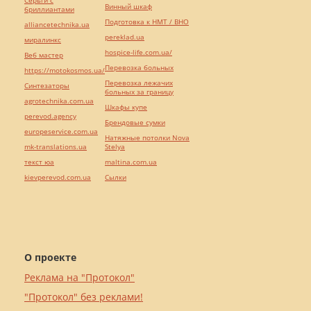
Серьги с
Винный шкаф
бриллиантами
Подготовка к НМТ / ВНО
alliancetechnika.ua
pereklad.ua
миралинкс
hospice-life.com.ua/
Веб мастер
Перевозка больных
https://motokosmos.ua/
Перевозка лежачих
Синтезаторы
больных за границу
agrotechnika.com.ua
Шкафы купе
perevod.agency
Брендовые сумки
europeservice.com.ua
Натяжные потолки Nova
mk-translations.ua
Stelya
текст юа
maltina.com.ua
kievperevod.com.ua
Cылки
О проекте
Реклама на "Протокол"
"Протокол" без реклами!