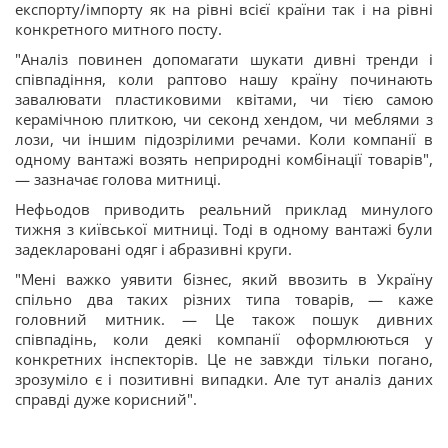
експорту/імпорту як на рівні всієї країни так і на рівні
конкретного митного посту.
"Аналіз повинен допомагати шукати дивні тренди і
співпадіння, коли раптово нашу країну починають
завалювати пластиковими квітами, чи тією самою
керамічною плиткою, чи секонд хендом, чи меблями з
лози, чи іншим підозрілими речами. Коли компанії в
одному вантажі возять неприродні комбінації товарів",
— зазначає голова митниці.
Нефьодов приводить реальний приклад минулого
тижня з київської митниці. Тоді в одному вантажі були
задекларовані одяг і абразивні круги.
"Мені важко уявити бізнес, який ввозить в Україну
спільно два таких різних типа товарів, — каже
головний митник. — Це також пошук дивних
співпадінь, коли деякі компанії оформлюються у
конкретних інспекторів. Це не завжди тільки погано,
зрозуміло є і позитивні випадки. Але тут аналіз даних
справді дуже корисний".