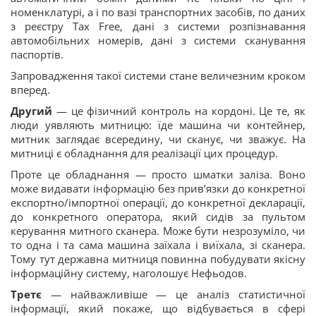
номенклатурі, а і по вазі транспортних засобів, по даних
з реєстру Tax Free, дані з системи розпізнавання
автомобільних номерів, дані з системи сканування
паспортів.
Запровадження такої системи стане величезним кроком
вперед.
Другий
— це фізичний контроль на кордоні. Це те, як
люди уявляють митницю: їде машина чи контейнер,
митник заглядає всередину, чи сканує, чи зважує. На
митниці є обладнання для реалізації цих процедур.
Проте це обладнання — просто шматки заліза. Воно
може видавати інформацію без прив’язки до конкретної
експортно/імпортної операції, до конкретної декларації,
до конкретного оператора, який сидів за пультом
керування митного сканера. Може бути незрозуміло, чи
то одна і та сама машина заїхала і виїхала, зі сканера.
Тому тут державна митниця повинна побудувати якісну
інформаційну систему, наголошує Нефьодов.
Третє
— найважливіше — це аналіз статистичної
інформації, який покаже, що відбувається в сфері