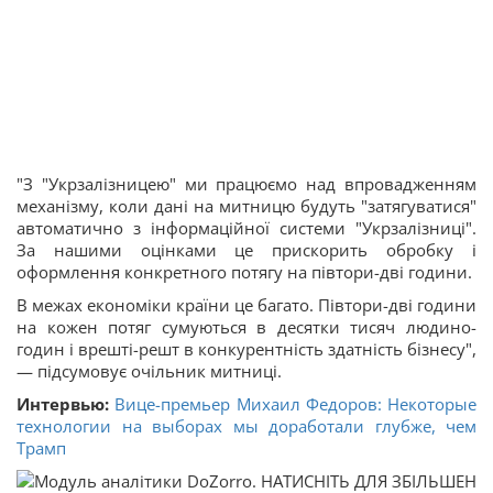
"З "Укрзалізницею" ми працюємо над впровадженням
механізму, коли дані на митницю будуть "затягуватися"
автоматично з інформаційної системи "Укрзалізниці".
За нашими оцінками це прискорить обробку і
оформлення конкретного потягу на півтори-дві години.
В межах економіки країни це багато. Півтори-дві години
на кожен потяг сумуються в десятки тисяч людино-
годин і врешті-решт в конкурентність здатність бізнесу",
— підсумовує очільник митниці.
Интервью:
Вице-премьер Михаил Федоров: Некоторые
технологии на выборах мы доработали глубже, чем
Трамп