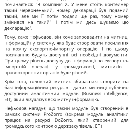
починається: "Я компанія X. У мене стоїть контейнер
такий червоненький, номер декларації був поданий
такий, але ми її потім подали ще раз, тому номер
змінився на такий". І потім ми десь шукаємо цю
декларацію".
Тому, каже Нефьодов, він хоче запровадити на митниці
інформаційну систему, яка буде створювати посилання
на кожну експортно-імпортну операцію. І по цьому
посиланню будуть доступні всі необхідні документи.
При цьому рівень доступу до інформації по експортно-
імпортній операції у громадськості, митників і
правоохоронних органів буде різний.
Крім того, головний митник збирається створити на
базі інформаційних ресурсів і даних митниці публічно
доступний аналітичний модуль (Business intelligence,
ЕП), який візуалізує всю митну інформацію.
Нефьодов нагадує, що такий модуль був створений в
рамках системи ProZorro (зокрема модуль аналітики
працює на ресурсі DoZorro, який створений для
громадського контролю держзакупівель, ЕП)