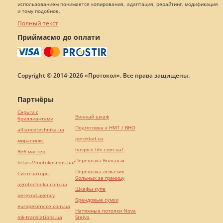
использованием понимается копирования, адаптация, рерайтинг, модификация
и тому подобное.
Полный текст
Приймаємо до оплати
Copyright © 2014-2026 «Протокол». Все права защищены.
Партнёры
Серьги с
Винный шкаф
бриллиантами
Подготовка к НМТ / ВНО
alliancetechnika.ua
pereklad.ua
миралинкс
hospice-life.com.ua/
Веб мастер
Перевозка больных
https://motokosmos.ua/
Перевозка лежачих
Синтезаторы
больных за границу
agrotechnika.com.ua
Шкафы купе
perevod.agency
Брендовые сумки
europeservice.com.ua
Натяжные потолки Nova
mk-translations.ua
Stelya