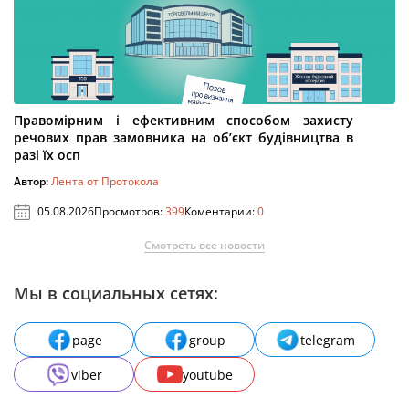
Правомірним і ефективним способом захисту
речових прав замовника на об’єкт будівництва в
разі їх осп
Автор:
Лента от Протокола
05.08.2026
Просмотров:
399
Коментарии:
0
Смотреть все новости
Мы в социальных сетях:
page
group
telegram
viber
youtube