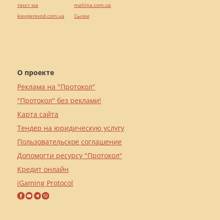
текст юа
maltina.com.ua
kievperevod.com.ua
Cылки
О проекте
Реклама на "Протокол"
"Протокол" без реклами!
Карта сайта
Тендер на юридическую услугу
Пользовательское соглашение
Допомогти ресурсу "Протокол"
Кредит онлайн
iGaming Protocol