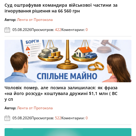
Суд оштрафував командира військової частини за
ігнорування рішення на 66 560 грн
Автор:
Лента от Протокола
05.08.2026
Просмотров:
422
Коментарии:
0
Чоловік помер, але позика залишилася: як фраза
«на його розсуд» коштувала дружині $1,1 млн ( ВС
у сп
Автор:
Лента от Протокола
05.08.2026
Просмотров:
522
Коментарии:
0