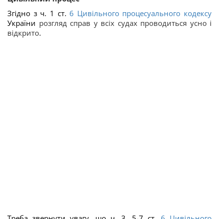
Згідно з ч. 1 ст.
6
Цивільного процесуального кодексу
України
розгляд справ у всіх судах проводиться усно і
відкрито
.
Треба звернути увагу, що ч. 3, 5-7 ст.
6
Цивільного