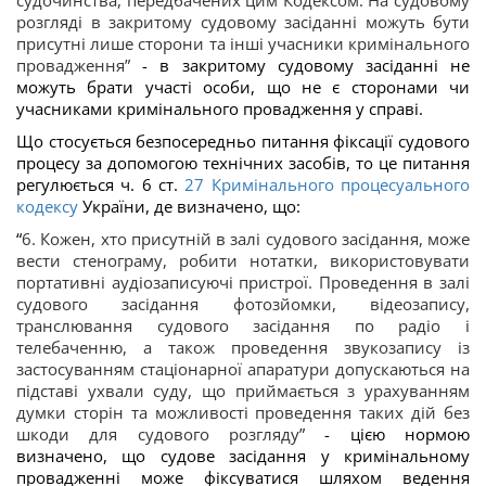
судочинства, передбачених цим Кодексом. На судовому
розгляді в закритому судовому засіданні можуть бути
присутні лише сторони та інші учасники кримінального
провадження”
- в закритому судовому засіданні не
можуть брати участі особи, що не є сторонами чи
учасниками кримінального провадження у справі.
Що стосується безпосередньо питання фіксації судового
процесу за допомогою технічних засобів, то це питання
регулюється ч. 6 ст.
27
Кримінального процесуального
кодексу
України, де визначено, що:
“
6. Кожен, хто присутній в залі судового засідання, може
вести стенограму, робити нотатки, використовувати
портативні аудіозаписуючі пристрої. Проведення в залі
судового засідання фотозйомки, відеозапису,
транслювання судового засідання по радіо і
телебаченню, а також проведення звукозапису із
застосуванням стаціонарної апаратури допускаються на
підставі ухвали суду, що приймається з урахуванням
думки сторін та можливості проведення таких дій без
шкоди для судового розгляду
”
- цією нормою
визначено, що судове засідання у кримінальному
провадженні може фіксуватися шляхом ведення