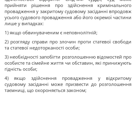
прийняти рішення про здійснення кримінального
провадження у закритому судовому засіданні впродовж
усього судового провадження або його окремої частини
лише у випадках:
1) якщо обвинуваченим є неповнолітній;
2) розгляду справи про злочин проти статевої свободи
та статевої недоторканості особи;
3) необхідності запобігти розголошенню відомостей про
особисте та сімейне життя чи обставин, які принижують
гідність особи;
4) якщо здійснення провадження у відкритому
судовому засіданні може призвести до розголошення
таємниці, що охороняється законом;