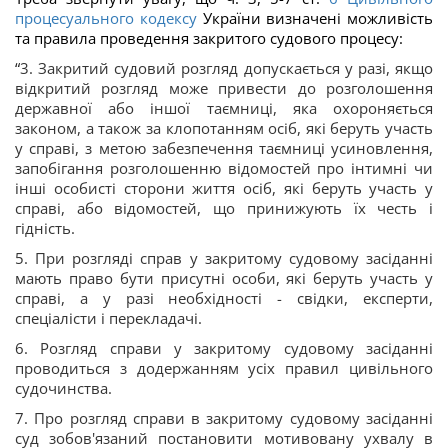
процесуального кодексу
України визначені можливість
та правила проведення закритого судового процесу:
“
3. Закритий судовий розгляд допускається у разі, якщо
відкритий розгляд може привести до розголошення
державної або іншої таємниці, яка охороняється
законом, а також за клопотанням осіб, які беруть участь
у справі, з метою забезпечення таємниці усиновлення,
запобігання розголошенню відомостей про інтимні чи
інші особисті сторони життя осіб, які беруть участь у
справі, або відомостей, що принижують їх честь і
гідність.
5. При розгляді справ у закритому судовому засіданні
мають право бути присутні особи, які беруть участь у
справі, а у разі необхідності - свідки, експерти,
спеціалісти і перекладачі.
6. Розгляд справи у закритому судовому засіданні
проводиться з додержанням усіх правил цивільного
судочинства.
7. Про розгляд справи в закритому судовому засіданні
суд зобов'язаний постановити мотивовану ухвалу в