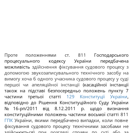
Проте положеннями ст. 81
1
Господарського
процесуального кодексу України передбачена
можливість
здійснення фіксування судового процесу з
допомогою звукозаписувального технічного засобу на
вимогу хоча б одного учасника судового процесу у суді
першої чи апеляційної інстанції
(касаційної інстанції
також на підставі безпосередньо положень пункту 7
частини третьої статті
129
Конституції України
,
відповідно до Рішення Конституційного Суду України
№16-рп/2011 від 8.12.2011 р. щодо визнання
конституційними положень частини восьмої статті
81
1
ГПК
України, якими передбачено випадки, коли повне
фіксування судового процесу технічними засобами не
здійснюється)
при розгляді справи по суті або за