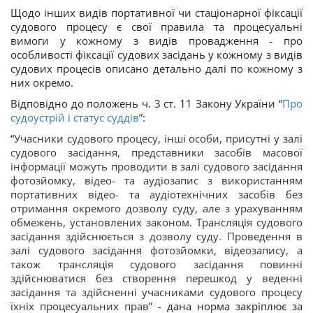
Щодо інших видів портативної чи стаціонарної фіксації
судового процесу є свої правила та процесуальні
вимоги у кожному з видів провадження - про
особливості фіксації судових засідань у кожному з видів
судових процесів описано детально далі по кожному з
них окремо.
Відповідно до положень ч. 3 ст. 11 Закону України “
Про
судоустрій і статус суддів
”:
“
Учасники судового процесу, інші особи, присутні у залі
судового засідання, представники засобів масової
інформації можуть проводити в залі судового засідання
фотозйомку, відео- та аудіозапис з використанням
портативних відео- та аудіотехнічних засобів без
отримання окремого дозволу суду, але з урахуванням
обмежень, установлених законом. Трансляція судового
засідання здійснюється з дозволу суду. Проведення в
залі судового засідання фотозйомки, відеозапису, а
також трансляція судового засідання повинні
здійснюватися без створення перешкод у веденні
засідання та здійсненні учасниками судового процесу
їхніх процесуальних прав
”
- дана норма закріплює за