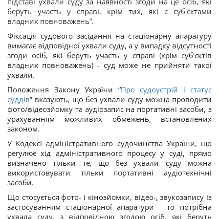
підставі ухвали суду за наявності згоди на це осіб, які
беруть участь у справі, крім тих, які є суб'єктами
владних повноважень
”
.
Фіксація судового засідання на стаціонарну апаратуру
вимагає відповідної ухвали суду, а у випадку відсутності
згоди осіб, які беруть участь у справі (крім суб'єктів
владних повноважень) - суд може не прийняти такої
ухвали.
Положення Закону України “
Про судоустрій і статус
суддів
” вказують, що без ухвали суду можна проводити
фото/відеозйомку та аудіозапис на портативні засоби, з
урахуванням можливих обмежень, встановлених
законом.
У Кодексі адміністративного судочинства України, що
регулює хід адміністративного процесу у суді, прямо
визначено тільки те, що без ухвали суду можна
використовувати тільки портативні аудіотехнічні
засоби.
Що стосується фото- і кінозйомки, відео-, звукозапису із
застосуванням стаціонарної апаратури - то потрібна
ухвала суду, з відповідною згодою осіб, які беруть