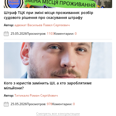
Штраф ТЦК при зміні місця проживання: розбір
судового рішення про скасування штрафу
Автор:
адвокат Васильев Павел Сергеевич
25.05.2026
Просмотров:
1103
Коментарии:
0
Кого з юристів замінить ШІ, а хто зароблятиме
мільйони?
Автор:
Титикало Роман Сергійович
25.05.2026
Просмотров:
978
Коментарии:
0
Смотреть все консультации