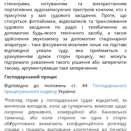
стенограми, нотуванням та використанням
портативних аудіозаписуючих пристроїв кожним, хто є
присутнім у залі судового засідання. Проте, що
стосується фотозйомки, відеозаписів та транслювання
судового засідання по радіо і телебаченню за
допомогою будь-якого технічного засобу, а також
здійснення звукозапису за допомогою стаціонарної
апаратури - таке фіксування можливе лише на підставі
відповідної ухвали суду, яка приймається з
урахуванням думок сторін процесу, які можуть
підтримати ухвалення такого рішення або заперечити
такому, аргументувавши таке заперечення.
Господарський процес
Відповідно до положень ст. 4
4
Господарського
процесуального кодексу
України:
“
Розгляд справ у господарських судах відкритий, за
винятком випадків, коли це суперечить вимогам щодо
охорони державної, комерційної або банківської
таємниці, або коли сторони чи одна з сторін
об
ґ
рунтовано вимагають конфіденційного розгляду
справи і подають відповідне клопотання до початку