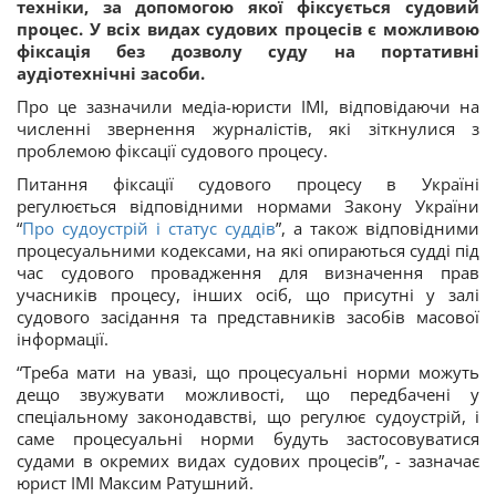
техніки, за допомогою якої фіксується судовий
процес.
У всіх видах судових процесів є можливою
фіксація без дозволу суду на портативні
аудіотехнічні засоби.
Про це зазначили медіа-юристи ІМІ, відповідаючи на
численні звернення журналістів, які зіткнулися з
проблемою фіксації судового процесу.
Питання фіксації судового процесу в Україні
регулюється відповідними нормами Закону України
“
Про судоустрій і статус суддів
”, а також відповідними
процесуальними кодексами, на які опираються судді під
час судового провадження для визначення прав
учасників процесу, інших осіб, що присутні у залі
судового засідання та представників засобів масової
інформації.
“Треба мати на увазі, що процесуальні норми можуть
дещо звужувати можливості, що передбачені у
спеціальному законодавстві, що регулює судоустрій, і
саме процесуальні норми будуть застосовуватися
судами в окремих видах судових процесів”, - зазначає
юрист ІМІ Максим Ратушний.