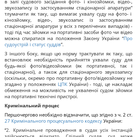
в залі судового засідання фото- і кінозйомки, відео-,
звукозапису із застосуванням стаціонарної апаратури
”
тлумачити як таку, що вимагає ухвалу суду на фото- і
кінозйомку, відео-, звукозапис із застосуванням
стаціонарної апаратури у всіх з перелічених випадків) -
тоді під час зйомки на портативні засоби фото чи відео
можна спиратися на положення Закону України
“
Про
судоустрій і статус суддів
”
.
З іншого боку, якщо цю норму трактувати як таку, що
встановлює необхідність прийняття ухвали суду для
будь-якої фото/відеозйомки (як портативної, так і
стаціонарної), а також для стаціонарного звукозапису
(оскільки, окремо про портативну фото/відеозйомку не
згадано у положеннях
ЦПК
України) - тоді, це накладає
обмеження на можливість не ухваленої судом зйомки
на портативні технічні пристрої.
Кримінальний процес
Першочергово необхідно відзначити, що згідно з ч. 2 ст.
27
Кримінального процесуального кодексу
України:
“
2. Кримінальне провадження в судах усіх інстанцій
здійснюється відкрито. Слідчий суддя, суд може