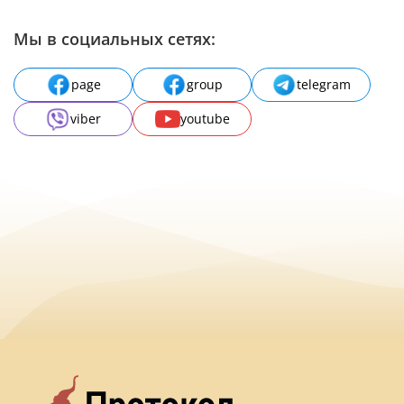
Мы в социальных сетях:
page
group
telegram
viber
youtube