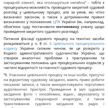
нарадчій кімнаті, яка оголошується негайно”
- тобто є
процесуальна можливість проводити закритий судовий
розгляд у цивільному процесі, але за умов, які чітко
визначені законом, а також з дотриманням правил
визначених у положеннях
ЦПК
України (як, наприклад,
обов'язок суду постановити
мотивовану
ухвалу щодо
проведення закритого судового розгляду).
Питання фіксації судового процесу на технічні засоби
розкривається у ч. 8 ст.
6
Цивільного процесуального
кодексу
України схожим чином, як це розкрито у
Кодексі адміністративного судочинства України, що
створює аналогічні проблеми з трактуванням та
застосуванням положень цих процесуальних кодексів у
частині відкритості та гласності судового процесу:
“
8. Учасники цивільного процесу та інші особи, присутні
на відкритому судовому засіданні, мають право робити
письмові записи, а також використовувати портативні
аудіотехнічні пристрої. Проведення в залі судового
засідання фото- і кінозйомки, відео-, звукозапису із
застосуванням стаціонарної апаратури, а також
транслювання судового засідання по радіо і