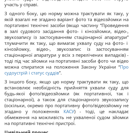
участь у справі.
З одного боку, цю норму можна трактувати як таку, у
якій взагалі не згадано варіант фото та відеозйомки на
портативні технічні засоби (якщо частину
“
Проведення
в залі судового засідання фото- і кінозйомки, відео-,
звукозапису із застосуванням стаціонарної апаратури
”
тлумачити як таку, що вимагає ухвалу суду на фото- і
кінозйомку, відео-, звукозапис із застосуванням
стаціонарної апаратури у всіх з перелічених випадків) -
тоді під час зйомки на портативні засоби фото чи відео
можна спиратися на положення Закону України “
Про
судоустрій і статус суддів
”.
З іншого боку, якщо цю норму трактувати як таку, що
встановлює необхідність прийняття ухвали суду для
будь-якої фото/відеозйомки (як портативної, так і
стаціонарної), а також для стаціонарного звукозапису
(оскільки, окремо про портативну фото/відеозйомку не
згадано у положеннях
КАСУ
) - тоді, це накладає
обмеження на можливість не ухваленої судом зйомки
на портативні технічні пристрої.
Цивільний процес