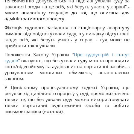
телебаченню допускаються на підставі ухвали суду за
наявності згоди на це осіб, які беруть участь у справі
”
-
маємо аналогічну ситуацію до тої, що описана для
адміністративного процесу.
Фіксація судового засідання на стаціонарну апаратуру
вимагає відповідної ухвали суду, а у випадку відсутності
згоди осіб, які беруть участь у справі - суд може не
прийняти такої ухвали.
Положення Закону України “
Про судоустрій і статус
суддів
” вказують, що без ухвали суду можна проводити
фото/відеозйомку та аудіозапис на портативні засоби, з
урахуванням можливих обмежень, встановлених
законом.
У Цивільному процесуальному кодексі України, що
регулює хід цивільного процесу у суді, прямо визначено
тільки те, що без ухвали суду можна використовувати
тільки портативні аудіотехнічні засоби та робити
письмові записи (нотатки).