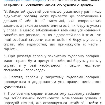
та правила проведення закритого судового процесу:
“
3. Закритий судовий розгляд допускається у разі, якщо
відкритий розгляд може привести до розголошення
державної або іншої таємниці, яка охороняється
законом, а також за клопотанням осіб, які беруть участь
у справі, з метою забезпечення таємниці усиновлення,
запобігання розголошенню відомостей про інтимні чи
інші особисті сторони життя осіб, які беруть участь у
справі, або відомостей, що принижують їх честь і
гідність.
5. При розгляді справ у закритому судовому засіданні
мають право бути присутні особи, які беруть участь у
справі, а у разі необхідності - свідки, експерти,
спеціалісти і перекладачі.
6. Розгляд справи у закритому судовому засіданні
проводиться з додержанням усіх правил цивільного
судочинства.
7. Про розгляд справи в закритому судовому засіданні
суд зобов'язаний постановити мотивовану ухвалу в
нарадчій кімнаті, яка оголошується негайно”
- тобто є