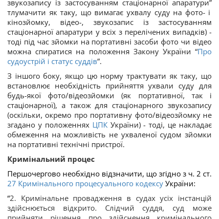
звукозапису із застосуванням стаціонарної апаратури
”
тлумачити як таку, що вимагає ухвалу суду на фото- і
кінозйомку, відео-, звукозапис із застосуванням
стаціонарної апаратури у всіх з перелічених випадків) -
тоді під час зйомки на портативні засоби фото чи відео
можна спиратися на положення Закону України
“
Про
судоустрій і статус суддів
”
.
З іншого боку, якщо цю норму трактувати як таку, що
встановлює необхідність прийняття ухвали суду для
будь-якої фото/відеозйомки (як портативної, так і
стаціонарної), а також для стаціонарного звукозапису
(оскільки, окремо про портативну фото/відеозйомку не
згадано у положеннях
ЦПК
України) - тоді, це накладає
обмеження на можливість не ухваленої судом зйомки
на портативні технічні пристрої.
Кримінальний процес
Першочергово необхідно відзначити, що згідно з ч. 2 ст.
27
Кримінального процесуального кодексу
України:
“
2. Кримінальне провадження в судах усіх інстанцій
здійснюється відкрито. Слідчий суддя, суд може
прийняти рішення про здійснення кримінального