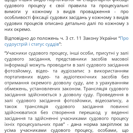
судового процесу є свої правила та процесуальні
вимоги у кожному з видів провадження - про
особливості фіксації судових засідань у кожному з видів
судових процесів описано детально далі по кожному з
них окремо.
Відповідно до положень ч. 3 ст. 11 Закону України “
Про
судоустрій і статус суддів
”:
“
Учасники судового процесу, інші особи, присутні у залі
судового засідання, представники засобів масової
інформації можуть проводити в залі судового засідання
фотозйомку, відео- та аудіозапис з використанням
портативних відео- та аудіотехнічних засобів без
отримання окремого дозволу суду, але з урахуванням
обмежень, установлених законом. Трансляція судового
засідання здійснюється з дозволу суду. Проведення в
залі судового засідання фотозйомки, відеозапису, а
також трансляція судового засідання повинні
здійснюватися без створення перешкод у веденні
засідання та здійсненні учасниками судового процесу
їхніх процесуальних прав
”
- дана норма закріплює за
усіма учасниками судового процесу, особами, що