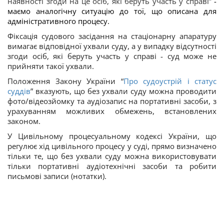
наявності згоди на це осіб, які беруть участь у справі
”
-
маємо аналогічну ситуацію до тої, що описана для
адміністративного процесу.
Фіксація судового засідання на стаціонарну апаратуру
вимагає відповідної ухвали суду, а у випадку відсутності
згоди осіб, які беруть участь у справі - суд може не
прийняти такої ухвали.
Положення Закону України “
Про судоустрій і статус
суддів
” вказують, що без ухвали суду можна проводити
фото/відеозйомку та аудіозапис на портативні засоби, з
урахуванням можливих обмежень, встановлених
законом.
У Цивільному процесуальному кодексі України, що
регулює хід цивільного процесу у суді, прямо визначено
тільки те, що без ухвали суду можна використовувати
тільки портативні аудіотехнічні засоби та робити
письмові записи (нотатки).