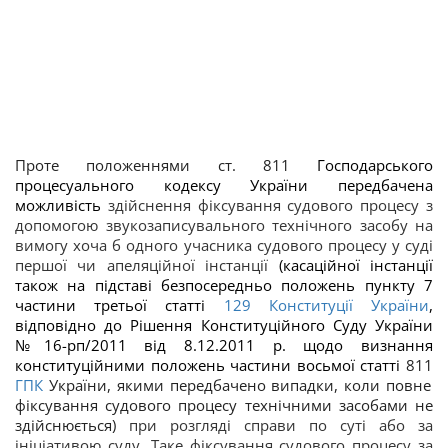
Проте положеннями ст. 81
1
Господарського
процесуального кодексу України передбачена
можливість
здійснення фіксування судового процесу з
допомогою звукозаписувального технічного засобу на
вимогу хоча б одного учасника судового процесу у суді
першої чи апеляційної інстанції
(касаційної інстанції
також на підставі безпосередньо положень пункту 7
частини третьої статті
129
Конституції України
,
відповідно до Рішення Конституційного Суду України
№16-рп/2011 від 8.12.2011 р. щодо визнання
конституційними положень частини восьмої статті
81
1
ГПК
України, якими передбачено випадки, коли повне
фіксування судового процесу технічними засобами не
здійснюється)
при розгляді справи по суті або за
ініціативою суду. Таке фіксування судового процесу за