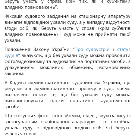
беруть участь у справі, крім тих, які є суб'єктами
владних повноважень
”
.
Фіксація судового засідання на стаціонарну апаратуру
вимагає відповідної ухвали суду, а у випадку відсутності
згоди осіб, які беруть участь у справі (крім суб'єктів
владних повноважень) - суд може не прийняти такої
ухвали.
Положення Закону України “
Про судоустрій і статус
суддів
” вказують, що без ухвали суду можна проводити
фото/відеозйомку та аудіозапис на портативні засоби, з
урахуванням можливих обмежень, встановлених
законом.
У Кодексі адміністративного судочинства України, що
регулює хід адміністративного процесу у суді, прямо
визначено тільки те, що без ухвали суду можна
використовувати тільки портативні аудіотехнічні
засоби.
Що стосується фото- і кінозйомки, відео-, звукозапису із
застосуванням стаціонарної апаратури - то потрібна
ухвала суду, з відповідною згодою осіб, які беруть
участь у справі.