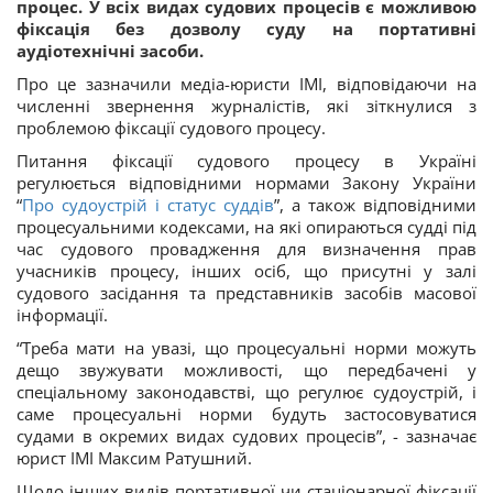
процес.
У всіх видах судових процесів є можливою
фіксація без дозволу суду на портативні
аудіотехнічні засоби.
Про це зазначили медіа-юристи ІМІ, відповідаючи на
численні звернення журналістів, які зіткнулися з
проблемою фіксації судового процесу.
Питання фіксації судового процесу в Україні
регулюється відповідними нормами Закону України
“
Про судоустрій і статус суддів
”, а також відповідними
процесуальними кодексами, на які опираються судді під
час судового провадження для визначення прав
учасників процесу, інших осіб, що присутні у залі
судового засідання та представників засобів масової
інформації.
“Треба мати на увазі, що процесуальні норми можуть
дещо звужувати можливості, що передбачені у
спеціальному законодавстві, що регулює судоустрій, і
саме процесуальні норми будуть застосовуватися
судами в окремих видах судових процесів”, - зазначає
юрист ІМІ Максим Ратушний.
Щодо інших видів портативної чи стаціонарної фіксації