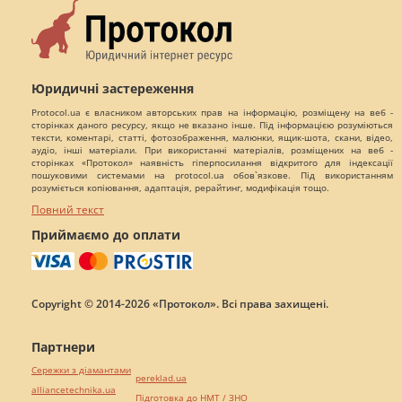
Юридичні застереження
Protocol.ua є власником авторських прав на інформацію, розміщену на веб -
сторінках даного ресурсу, якщо не вказано інше. Під інформацією розуміються
тексти, коментарі, статті, фотозображення, малюнки, ящик-шота, скани, відео,
аудіо, інші матеріали. При використанні матеріалів, розміщених на веб -
сторінках «Протокол» наявність гіперпосилання відкритого для індексації
пошуковими системами на protocol.ua обов`язкове. Під використанням
розуміється копіювання, адаптація, рерайтинг, модифікація тощо.
Повний текст
Приймаємо до оплати
Copyright © 2014-2026 «Протокол». Всі права захищені.
Партнери
Сережки з діамантами
pereklad.ua
alliancetechnika.ua
Підготовка до НМТ / ЗНО