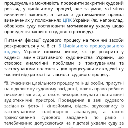
процесуальна можливість проводити закритий судовий
розгляд у цивільному процесі, але за умов, які чітко
визначені законом, а також з дотриманням правил
визначених у положеннях
ЦПК
України (як, наприклад,
обов'язок суду постановити
мотивовану
ухвалу щодо
проведення закритого судового розгляду).
Питання фіксації судового процесу на технічні засоби
розкривається у ч. 8 ст.
6
Цивільного процесуального
кодексу
України схожим чином, як це розкрито у
Кодексі адміністративного судочинства України, що
створює аналогічні проблеми з трактуванням та
застосуванням положень цих процесуальних кодексів у
частині відкритості та гласності судового процесу:
“
8. Учасники цивільного процесу та інші особи, присутні
на відкритому судовому засіданні, мають право робити
письмові записи, а також використовувати портативні
аудіотехнічні пристрої. Проведення в залі судового
засідання фото- і кінозйомки, відео-, звукозапису із
застосуванням стаціонарної апаратури, а також
транслювання судового засідання по радіо і
телебаченню допускаються на підставі ухвали суду за