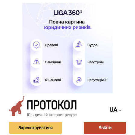
UA
Зареєструватися
Ввійти