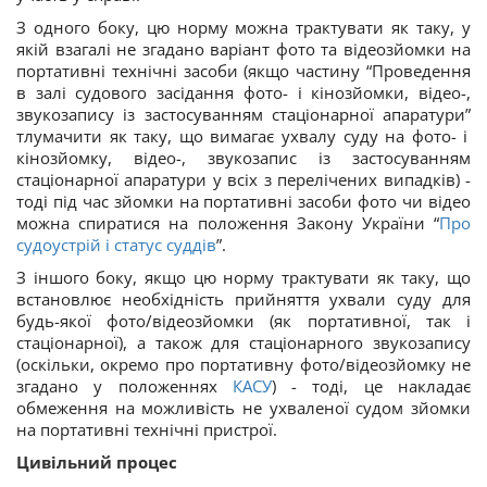
З одного боку, цю норму можна трактувати як таку, у
якій взагалі не згадано варіант фото та відеозйомки на
портативні технічні засоби (якщо частину
“
Проведення
в залі судового засідання фото- і кінозйомки, відео-,
звукозапису із застосуванням стаціонарної апаратури
”
тлумачити як таку, що вимагає ухвалу суду на фото- і
кінозйомку, відео-, звукозапис із застосуванням
стаціонарної апаратури у всіх з перелічених випадків) -
тоді під час зйомки на портативні засоби фото чи відео
можна спиратися на положення Закону України “
Про
судоустрій і статус суддів
”.
З іншого боку, якщо цю норму трактувати як таку, що
встановлює необхідність прийняття ухвали суду для
будь-якої фото/відеозйомки (як портативної, так і
стаціонарної), а також для стаціонарного звукозапису
(оскільки, окремо про портативну фото/відеозйомку не
згадано у положеннях
КАСУ
) - тоді, це накладає
обмеження на можливість не ухваленої судом зйомки
на портативні технічні пристрої.
Цивільний процес