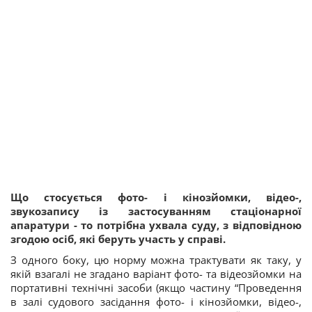
Що стосується фото- і кінозйомки, відео-,
звукозапису із застосуванням стаціонарної
апаратури - то потрібна ухвала суду, з відповідною
згодою осіб, які беруть участь у справі.
З одного боку, цю норму можна трактувати як таку, у
якій взагалі не згадано варіант фото- та відеозйомки на
портативні технічні засоби (якщо частину
“
Проведення
в залі судового засідання фото- і кінозйомки, відео-,