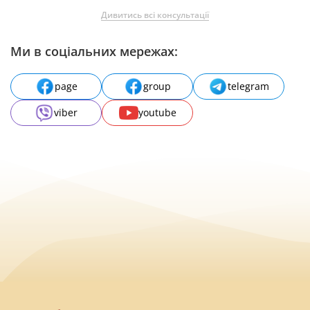
Дивитись всі консультації
Ми в соціальних мережах:
page
group
telegram
viber
youtube