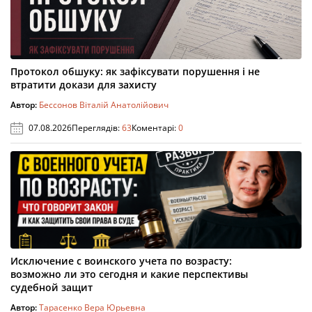
Протокол обшуку: як зафіксувати порушення і не
втратити докази для захисту
Автор:
Бессонов Віталій Анатолійович
07.08.2026
Переглядів:
63
Коментарі:
0
Исключение с воинского учета по возрасту:
возможно ли это сегодня и какие перспективы
судебной защит
Автор:
Тарасенко Вера Юрьевна