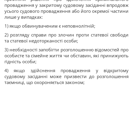
провадження у закритому судовому засіданні впродовж
усього судового провадження або його окремої частини
лише у випадках:
1) якщо обвинуваченим є неповнолітній;
2) розгляду справи про злочин проти статевої свободи
та статевої недоторканості особи;
3) необхідності запобігти розголошенню відомостей про
особисте та сімейне життя чи обставин, які принижують
гідність особи;
4) якщо здійснення провадження у відкритому
судовому засіданні може призвести до розголошення
таємниці, що охороняється законом;