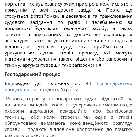
портативних аудіозаписуючих пристроїв кожним, хто є
присутнім у залі судового засідання. Проте, що
стосується фотозйомки, відеозаписів та транслювання
судового засідання по радіо і телебаченню за
допомогою будь-якого технічного засобу, а також
здійснення звукозапису за допомогою стаціонарної
апаратури - таке фіксування можливе лише на підставі
відповідної ухвали суду, яка приймається з
урахуванням думок сторін процесу, які можуть
підтримати ухвалення такого рішення або заперечити
такому, аргументувавши таке заперечення.
Господарський процес
Відповідно до положень ст. 4
4
Господарського
процесуального кодексу
України:
“
Розгляд справ у господарських судах відкритий, за
винятком випадків, коли це суперечить вимогам щодо
охорони державної, комерційної або банківської
таємниці, або коли сторони чи одна з сторін
об
ґ
рунтовано вимагають конфіденційного розгляду
справи і подають відповідне клопотання до початку
розгляду справи по суті.