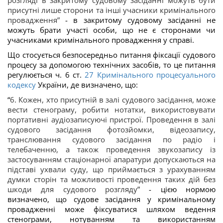
розгляді в закритому судовому засіданні можуть бути
присутні лише сторони та інші учасники кримінального
провадження”
- в закритому судовому засіданні не
можуть брати участі особи, що не є сторонами чи
учасниками кримінального провадження у справі.
Що стосується безпосередньо питання фіксації судового
процесу за допомогою технічних засобів, то це питання
регулюється ч. 6 ст.
27
Кримінального процесуального
кодексу
України, де визначено, що:
“
6. Кожен, хто присутній в залі судового засідання, може
вести стенограму, робити нотатки, використовувати
портативні аудіозаписуючі пристрої. Проведення в залі
судового засідання фотозйомки, відеозапису,
транслювання судового засідання по радіо і
телебаченню, а також проведення звукозапису із
застосуванням стаціонарної апаратури допускаються на
підставі ухвали суду, що приймається з урахуванням
думки сторін та можливості проведення таких дій без
шкоди для судового розгляду
”
- цією нормою
визначено, що судове засідання у кримінальному
провадженні може фіксуватися шляхом ведення
стенограми, нотуванням та використанням