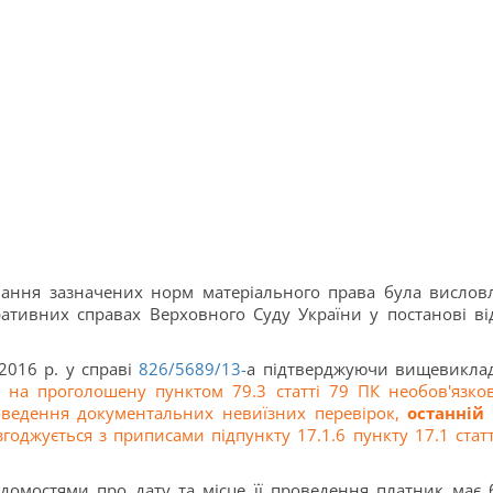
вання зазначених норм матеріального права була вислов
тративних справах Верховного Суду України у постанові ві
2016 р. у справі
826/5689/13-
а підтверджуючи вищевикла
 на проголошену пунктом 79.3 статті 79 ПК необов'язков
оведення документальних невиїзних перевірок,
останній
годжується з приписами підпункту 17.1.6 пункту 17.1 статт
ідомостями про дату та місце її проведення платник має 