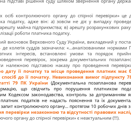
на підставі рішення суду шляхом звернення органу держа
х осіб контролюючого органу до спірної перевірки» це 
ика податку, адже він: а) зовсім не діє у випадку провед
 арешту майна підприємства; в) арешту розрахункових раху
ралізації роботи платника податку.
й висновок Верховного Суду України, викладений у поста
4
де колегія суддів зазначила: «…аналізованими нормами П
тних інтересів, встановлені умови та порядок прийн
ведення перевірок, зокрема документальних позаплан
ти належною підставою наказу про проведення перевір
о дату її початку та місце проведення платник має 
посіб до її початку.
Невиконання вимог підпункту 78
статті 79 ПК України
(Документальна позапланова перев
ормацію, що свідчить про порушення платником пода
цим Кодексом законодавства, контроль за дотриманням я
платник податків не надасть пояснення та їх документа
 запит контролюючого органу…
протягом 10 робочих днів з
я перевірки незаконною та відсутності правових наслі
ого органу до спірної перевірки» є неактуальним (!!!).