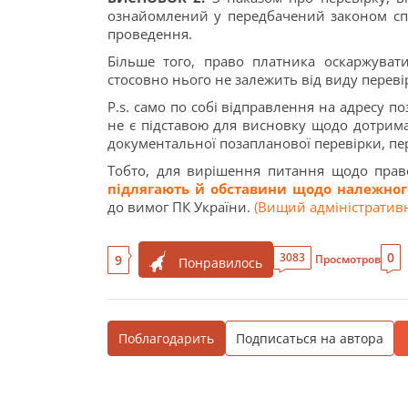
ознайомлений у передбачений законом спосі
проведення.
Більше того, право платника оскаржува
стосовно нього не залежить від виду переві
P.s. само по собі відправлення на адресу п
не є підставою для висновку щодо дотрим
документальної позапланової перевірки, пер
Тобто, для вирішення питання щодо прав
підлягають й обставини щодо належног
до вимог ПК України.
(Вищий адміністративн
0
3083
9
Просмотров
Понравилось
Поблагодарить
Подписаться на автора