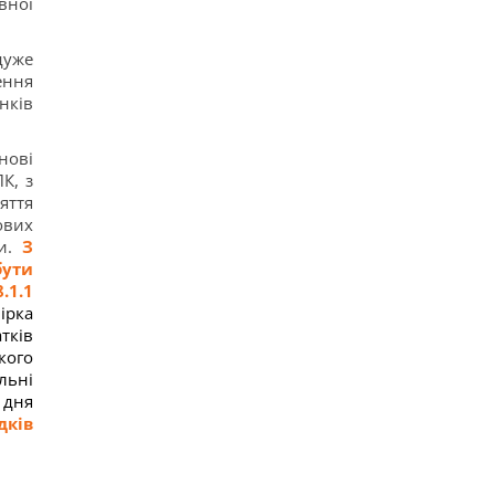
вної
исследование
14
"ПриватБанк" обновил курс валют: сколько
дуже
стоит доллар сегодня
ення
17
нків
Телескоп на Гавайях зафиксировал новые
загадочные явления на поверхности Солнца
12
нові
Трамп "наехал" на Хегсета из-за острой
К, з
нехватки ракет для ПВО, – WP
16
яття
КНДР перебросила в Россию более 100 ракет: в
ових
ISW объяснили, чем это грозит Украине
ки.
З
17
бути
.1.1
ірка
тків
кого
льні
 дня
дків