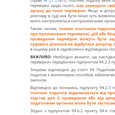
справі
№ 21-25
а10, платник податку який 
перевірки щодо нього,
має захищати сво
органу до такої перевірки
. Якщо ж допу
розгляду в суді має бути лише суть виявле
якого контролюється контролюючими орган
Таким чином,
позови платників податків
про призначення перевірки), дій або бе
проведення перевірок можуть бути за
судового рішення не відбулося допуску 
в іншому разі в задоволенні відповідних по
ВАЖЛИВО:
Необхідно вказати, що наслідк
перевірки» передбачені підпунктом 94.2.3 пу
Зокрема відповідно до статті 94 Податко
податків є винятковим способом забезпече
законом.
Відповідно до положень підпункту 94.2.3 п
платник податків відмовляється від пр
підстав для її проведення або від доп
податковим органом
може бути застосо
Згідно з підпунктом 94.6.2 пункту 94.6 с