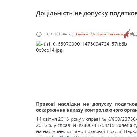
Доцільність не допуску податко
10.10.2016
Автор:
Адвокат Морозов Евгений
9
Правові наслідки не допуску податков
оскарження наказу контролюючого орган
14 квітня 2016 року у справі № К/800/23750
2016 р. у справі № К/800/38754/15 колегія 
на наступне: «Згідно правової позиції Верх