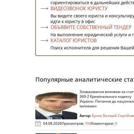
сориентироваться в дальнейших дейст
ВИДЕОЗВОНОК ЮРИСТУ
Вы видите своего юриста и консультиру
идти к юристу в офис
ОБЪЯВИТЕ СОБСТВЕННЫЙ ТЕНДЕР
На выполнение юридической услуги и 
КАТАЛОГ ЮРИСТОВ
Поиск исполнителя для решения Вашей
Популярные аналитические ста
Зловживання впливом за ста
369-2 Кримінального кодексу
України. Питання до націонал
імплемен
Автор:
Буняк Валерій Сергійо
04.08.2026
Просмотров:
708
Коментарии:
0