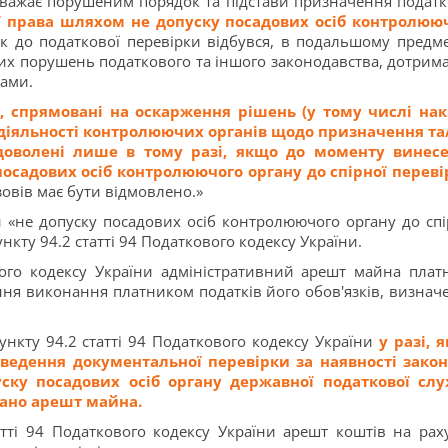
вважає порушеним порядок та підстави призначення податк
ї права шляхом не допуску посадових осіб контролюю
ск до податкової перевірки відбувся, в подальшому предм
них порушень податкового та іншого законодавства, дотрим
ами.
, спрямовані на оскарження рішень (у тому числі нак
здіяльності контролюючих органів щодо призначення та
доволені лише в тому разі, якщо до моменту винес
посадових осіб контролюючого органу до спірної перев
зовів має бути відмовлено.»
и «не допуску посадових осіб контролюючого органу до спі
нкту 94.2 статті 94 Податкового кодексу України.
вого кодексу України адміністративний арешт майна плат
ння виконання платником податків його обов'язків, визнач
ункту 94.2 статті 94 Податкового кодексу України
у разі, 
оведення документальної перевірки за наявності зако
уску посадових осіб органу державної податкової сл
вано арешт майна.
татті 94 Податкового кодексу України арешт коштів на рах