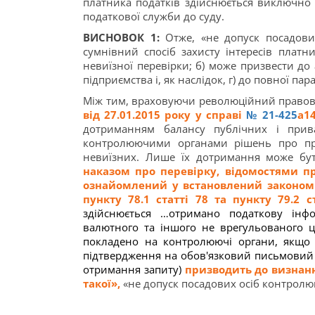
платника податків здійснюється виключно 
податкової служби до суду.
ВИСНОВОК 1:
Отже, «не допуск посадови
сумнівний спосіб захисту інтересів платн
невиїзної перевірки; б) може призвести до
підприємства і, як наслідок, г) до повної па
Між тим, враховуючи революційний правови
від 27.01.2015 року у справі
№ 21-425
а1
дотриманням балансу публічних і прива
контролюючими органами рішень про про
невиїзних. Лише їх дотримання може бу
наказом про перевірку, відомостями пр
ознайомлений у встановлений законом с
пункту 78.1 статті 78 та пункту 79.2 
здійснюється …отримано податкову інф
валютного та іншого не врегульованого 
покладено на контролюючі органи,
якщо 
підтвердження на обов'язковий письмовий
отримання запиту
)
призводить до визнанн
такої»,
«не допуск посадових осіб контролююч