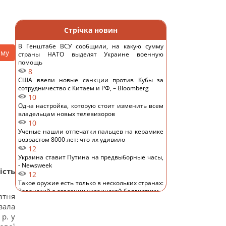
Стрічка новин
В Генштабе ВСУ сообщили, на какую сумму
аму
страны НАТО выделят Украине военную
помощь
8
США ввели новые санкции против Кубы за
сотрудничество с Китаем и РФ, – Bloomberg
10
Одна настройка, которую стоит изменить всем
владельцам новых телевизоров
10
Ученые нашли отпечатки пальцев на керамике
возрастом 8000 лет: что их удивило
12
Украина ставит Путина на предвыборные часы,
- Newsweek
ість
12
Такое оружие есть только в нескольких странах:
Зеленский о создании украинской баллистики
втня
13
зала
Часть ракеты SpaceX разбилась о Луну: ученые
р. у
рассказали, что увидели в телескоп
16