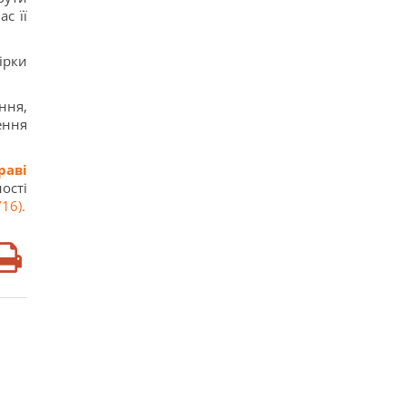
с її
ірки
ння,
ення
раві
ості
16).