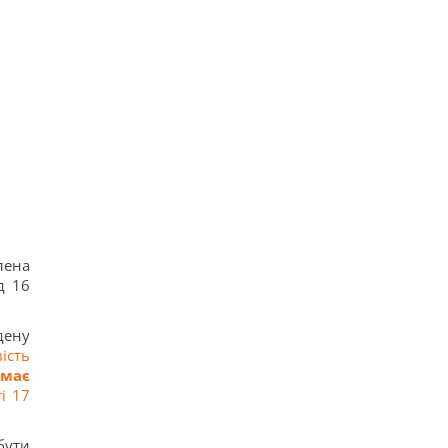
лена
д 16
дену
ість
 має
і 17
бути