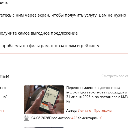
виях
етесь с ним через экран, чтобы получить услугу, Вам не нужно
получите самое выгодное предложение
 проблемы по фильтрам, показателям и рейтингу
тьи
Смотреть все с
ттею
Переоформлення відстрочки за
іншою підставою: нова процедура з
ьної
31 липня 2026 р. за постановою КМ
№
вич
Автор:
Лента от Протокола
04.08.2026
Просмотров:
423
Коментарии:
0