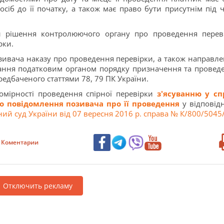
б до її початку, а також має право бути присутнім під ча
ти рішення контролюючого органу про проведення перев
рки.
озивача наказу про проведення перевірки, а також направле
ання податковим органом порядку призначення та провед
едбаченого статтями 78, 79 ПК України.
омірності проведення спірної перевірки
з'ясуванню у сп
о повідомлення позивача про її проведення
у відповідн
ий суд України від 07 вересня 2016 р. справа № К/800/5045/
Коментарии
Отключить рекламу