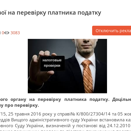
вої на перевірку платника податку
Отключить рекл
0
3083
ого органу на перевірку платника податку.
Доцільн
у про перевірку.
/15, 25 травня 2016 року у справі№ К/800/27304/14 та 05 жо
суддів Вищого адміністративного суду України встановила ка
овного Суду України, визначеній у постанові від 24.12.2010 