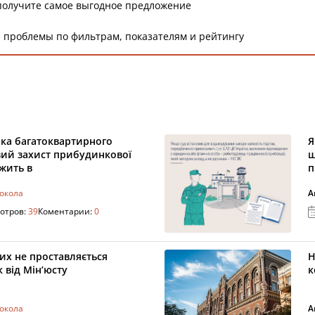
получите самое выгодное предложение
 проблемы по фильтрам, показателям и рейтингу
ика багатоквартирного
Я
вий захист прибудинкової
ш
ежить в
п
токола
А
отров:
39
Коментарии:
0
их не проставляється
Н
 від Мін’юсту
к
токола
А