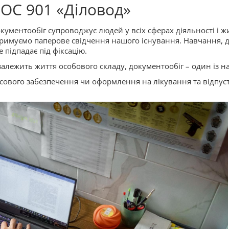
ОС 901 «Діловод»
кументообіг супроводжує людей у всіх сферах діяльності і 
римуємо паперове свідчення нашого існування. Навчання, до
е підпадає під фіксацію.
і залежить життя особового складу, документообіг – один із 
сового забезпечення чи оформлення на лікування та відпуст