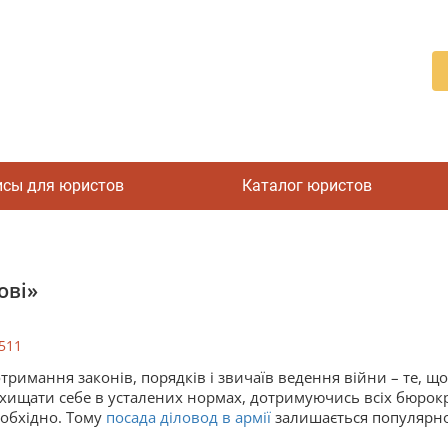
исы для юристов
Каталог юристов
ові»
511
тримання законів, порядків і звичаїв ведення війни – те, що 
хищати себе в усталених нормах, дотримуючись всіх бюрокр
обхідно. Тому
посада діловод в армії
залишається популярно