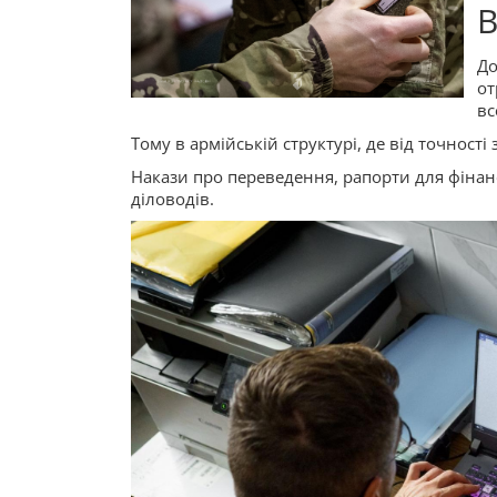
В
До
от
вс
Тому в армійській структурі, де від точност
Накази про переведення, рапорти для фінан
діловодів.