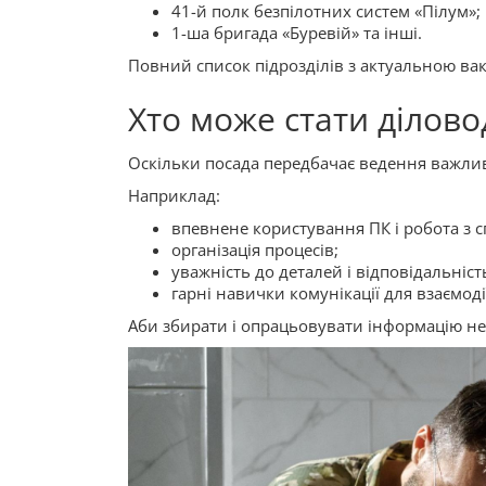
41-й полк безпілотних систем «Пілум»;
1-ша бригада «Буревій» та інші.
Повний список підрозділів з актуальною вак
Хто може стати ділов
Оскільки посада передбачає ведення важли
Наприклад:
впевнене користування ПК і робота з 
організація процесів;
уважність до деталей і відповідальніст
гарні навички комунікації для взаємоді
Аби збирати і опрацьовувати інформацію не 