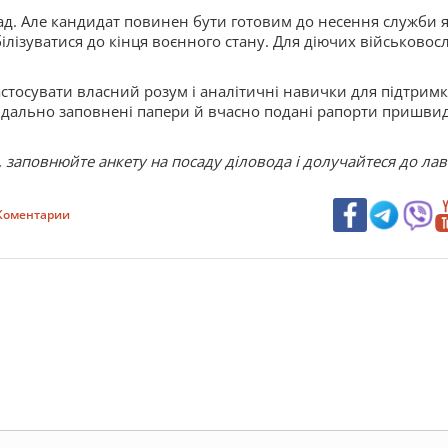
д. Але кандидат повинен бути готовим до несення служби як
ілізуватися до кінця воєнного стану. Для діючих військово
астосувати власний розум і аналітичні навички для підтримки
овідально заповнені папери й вчасно подані рапорти пришви
заповнюйте анкету на посаду діловода і долучайтеся до лав
Коментарии