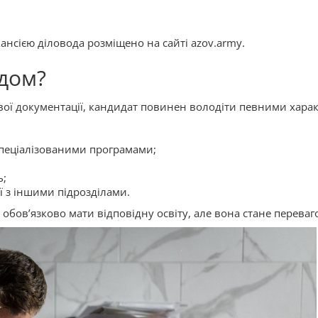
ансією діловода розміщено на сайті azov.army.
одом?
вої документації, кандидат повинен володіти певними хар
спеціалізованими програмами;
ь;
ї з іншими підрозділами.
обовʼязково мати відповідну освіту, але вона стане переваг