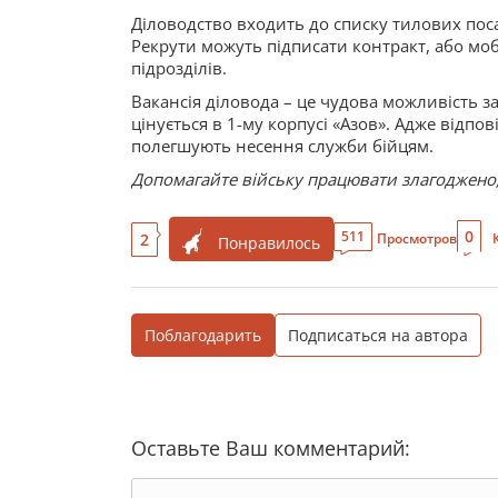
Діловодство входить до списку тилових поса
Рекрути можуть підписати контракт, або моб
підрозділів.
Вакансія діловода – це чудова можливість з
цінується в 1-му корпусі «Азов». Адже відп
полегшують несення служби бійцям.
Допомагайте війську працювати злагоджено, 
0
511
2
Просмотров
Понравилось
Поблагодарить
Подписаться на автора
Оставьте Ваш комментарий: