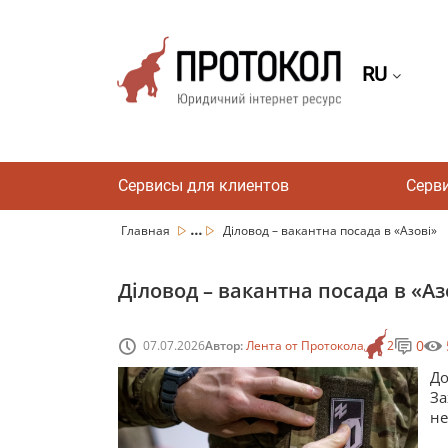
RU
Сервисы для клиентов
Серв
...
Главная
Діловод – вакантна посада в «Азові»
Діловод – вакантна посада в «Аз
0
07.07.2026
Автор:
Лента от Протокола
2
До
За
не