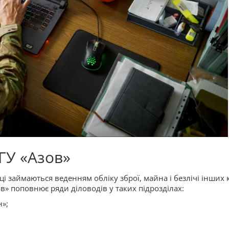
ГУ «Азов»
вці займаються веденням обліку зброї, майна і безлічі інших
» поповнює ряди діловодів у таких підрозділах:
»;