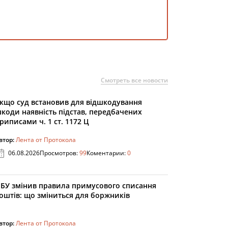
Смотреть все новости
кщо суд встановив для відшкодування
коди наявність підстав, передбачених
риписами ч. 1 ст. 1172 Ц
втор:
Лента от Протокола
06.08.2026
Просмотров:
99
Коментарии:
0
БУ змінив правила примусового списання
оштів: що зміниться для боржників
втор:
Лента от Протокола