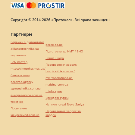
Copyright © 2014-2026 «Протокол». Всі права захищені.
Партнери
Сережки з діамантами
pereklad.ua
alliancetechnika.ua
Підготовка до НМТ / ЗНО
миралинкс
Винна шафа
Веб мастер
Перевезення хворих
https://motokosmos.ua/
hospice-life.com.ua/
Синтезатори
mk-translations.ua
perevod.agency
maltina.com.ua
agrotechnika.com.ua
Шафи купе
europeservice.com.ua
Брендові сумки
текст юа
Натяжні стелі Nova Stelya
Посилання
Перевезення хворих за
kievperevod.com.ua
кордон