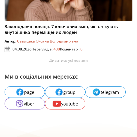
Законодавчі новації: 7 ключових змін, які очікують
внутрішньо переміщених людей
Автор:
Савицька Оксана Володимирівна
04.08.2026
Переглядів:
488
Коментарі:
0
Дивитись усі новини
Ми в соціальних мережах:
page
group
telegram
viber
youtube