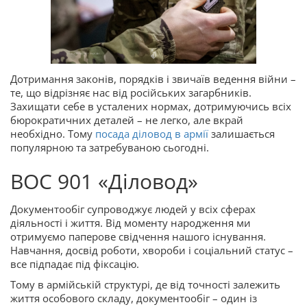
Дотримання законів, порядків і звичаїв ведення війни –
те, що відрізняє нас від російських загарбників.
Захищати себе в усталених нормах, дотримуючись всіх
бюрократичних деталей – не легко, але вкрай
необхідно. Тому
посада діловод в армії
залишається
популярною та затребуваною сьогодні.
ВОС 901 «Діловод»
Документообіг супроводжує людей у всіх сферах
діяльності і життя. Від моменту народження ми
отримуємо паперове свідчення нашого існування.
Навчання, досвід роботи, хвороби і соціальний статус –
все підпадає під фіксацію.
Тому в армійській структурі, де від точності залежить
життя особового складу, документообіг – один із