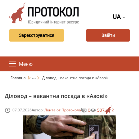
UA
Зареєструватися
Ввійти
Меню
...
Головна
Діловод – вакантна посада в «Азові»
Діловод – вакантна посада в «Азові»
0
507
07.07.2026
Автор:
Лента от Протокола
2