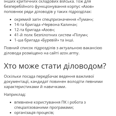
інших критичних складових війська. Тож для
безперебійного функціонування корпус «Азов»
поповнює ряди діловодів у таких підрозділах:
окремий загін спецпризначення «Туман»;
14-та бригада «Червона Калина»;
12-та бригада «Азов»;
41-й полк безпілотних систем «Пілум»;
1-ша бригада «Буревій» та інші.
Повний список підрозділів з актуальною вакансією
діловода розміщено на сайті azov.army.
Хто може стати діловодом?
Оскільки посада передбачає ведення важливої
документації, кандидат повинен володіти певними
характеристиками й навичками.
Наприклад:
впевнене користування ПК і робота з
спеціалізованими програмами;
організація процесів;