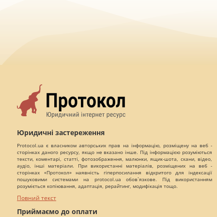
Юридичні застереження
Protocol.ua є власником авторських прав на інформацію, розміщену на веб -
сторінках даного ресурсу, якщо не вказано інше. Під інформацією розуміються
тексти, коментарі, статті, фотозображення, малюнки, ящик-шота, скани, відео,
аудіо, інші матеріали. При використанні матеріалів, розміщених на веб -
сторінках «Протокол» наявність гіперпосилання відкритого для індексації
пошуковими системами на protocol.ua обов`язкове. Під використанням
розуміється копіювання, адаптація, рерайтинг, модифікація тощо.
Повний текст
Приймаємо до оплати