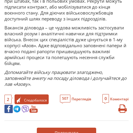
при штабах, так і в польових умовах. Рекрути можуть
підписати контракт, або мобілізуватися до кінця
воєнного стану. Для діючих військовослужбовців
доступний шлях переводу з інших підрозділів.
Вакансія діловода – це чудова можливість застосувати
власний розум і аналітичні навички для підтримки
війська. Внесок цих спеціалістів дуже цінується в 1-му
корпусі «Азов». Адже відповідально заповнені папери й
вчасно подані рапорти пришвидшують важливі
армійські процеси та полегшують несення служби
бійцям.
Допомагайте війську працювати злагоджено,
заповнюйте анкету на посаду діловода і долучайтеся до
лав «Азову».
0
507
2
Переглядів
Коментарі
Сподобалося
Подякувати