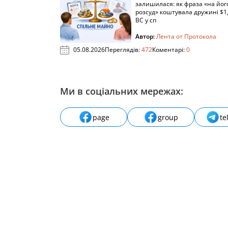
залишилася: як фраза «на йог
розсуд» коштувала дружині $1,
ВС у сп
Автор:
Лента от Протокола
05.08.2026
Переглядів:
472
Коментарі:
0
Ми в соціальних мережах:
page
group
te