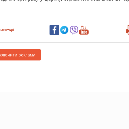
ментарі
дключити рекламу