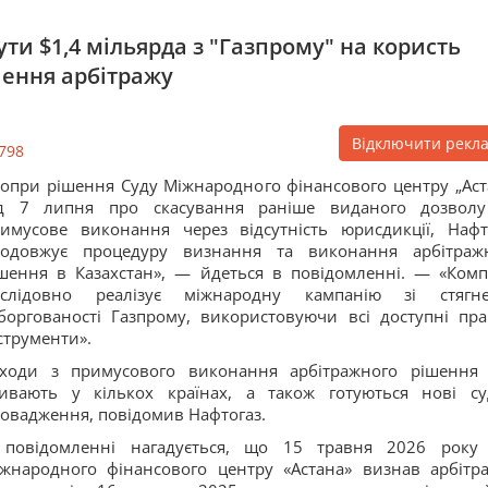
ути $1,4 мільярда з "Газпрому" на користь
ення арбітражу
Відключити рекл
798
опри рішення Суду Міжнародного фінансового центру „Аст
ід 7 липня про скасування раніше виданого дозвол
имусове виконання через відсутність юрисдикції, Нафт
родовжує процедуру визнання та виконання арбітраж
шення в Казахстан», — йдеться в повідомленні. — «Комп
ослідовно реалізує міжнародну кампанію зі стягн
боргованості Газпрому, використовуючи всі доступні пра
струменти».
аходи з примусового виконання арбітражного рішення
ивають у кількох країнах, а також готуються нові су
овадження, повідомив Нафтогаз.
 повідомленні нагадується, що 15 травня 2026 року
жнародного фінансового центру «Астана» визнав арбітр