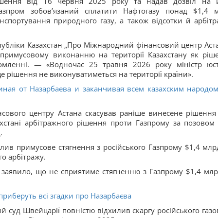
ішення від 16 червня 2025 року та надав дозвіл на 
зпром зобов’язаний сплатити Нафтогазу понад $1,4 
ранспортування природного газу, а також відсотки й арбітр
публіки Казахстан „Про Міжнародний фінансовий центр Аста
 примусовому виконанню на території Казахстану як ріш
омленні. — «Водночас 25 травня 2026 року міністр юст
е рішення не виконуватиметься на території країни».
иная от Назарбаева и заканчивая всем казахским народом
нсового центру Астана скасував раніше винесене рішення
хстані арбітражного рішення проти Газпрому за позовом
.
олив примусове стягнення з російського Газпрому $1,4 млр
о арбітражу.
у заявило, що не сприятиме стягненню з Газпрому $1,4 млр
 приберуть всі згадки про Назарбаєва
 суд Швейцарії повністю відхилив скаргу російського газо