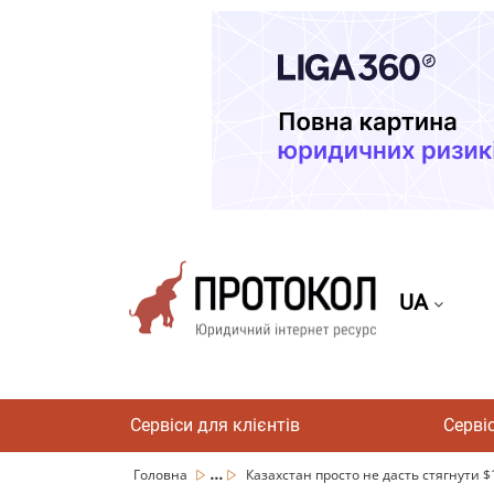
UA
Сервіси для клієнтів
Серві
...
Головна
Казахстан просто не дасть стягнути $1