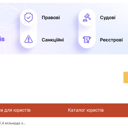
си для юристів
Каталог юристів
,4 мільярда з...