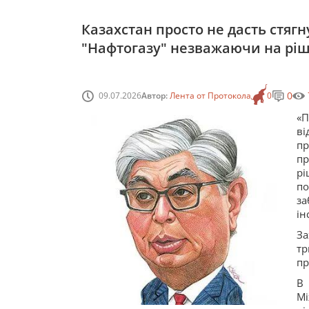
Казахстан просто не дасть стягн
"Нафтогазу" незважаючи на ріш
0
09.07.2026
Автор:
Лента от Протокола
0
«П
в
пр
п
рі
п
за
ін
З
тр
пр
В
Мі