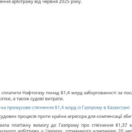
ення арбітражу від червня 2025 року.
 сплатити Нафтогазу понад $1,4 млрд заборгованості за пос
сотки, а також судові витрати.
на примусове стягнення $1,4 млрд із Газпрому в Казахстані
дових процесів проти країни-агресора для компенсації збит
вила платіжну вимогу до Газпрому про стягнення $1,37 
родного арбітражу у Цюриху, отриманого компанією 20 че