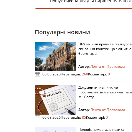
Пошук виконавця для вирішення Вашої
Популярні новини
НБУ змінив правила примусов
списання коштів: що змінитьс
боржників
Автор:
Лента от Протокола
06.08.2026
Переглядів:
260
Коментарі:
0
Документи, на яких не
проставляється апостиль: пере
Мін’юсту
Автор:
Лента от Протокола
06.08.2026
Переглядів:
85
Коментарі:
0
Чоловік помер, але позика