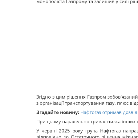
монополіста Газпрому та залишив у силі ріш
Згідно з цим рішення Газпром зобовʼязаний
з організації транспортування газу, плюс від
Згадайте новину:
Нафтогаз отримав дозвіл 
При цьому паралельно триває низка інших су
У червні 2025 року група Нафтогаз напра
відповідно до Остаточного рішення міжна