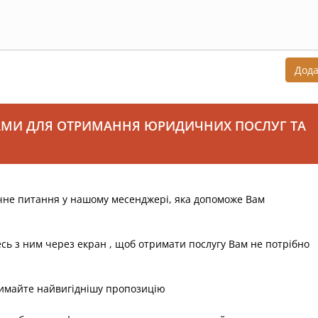
Дод
АМИ ДЛЯ ОТРИМАННЯ ЮРИДИЧНИХ ПОСЛУГ ТА
чне питання у нашому месенджері, яка допоможе Вам
есь з ним через екран , щоб отримати послугу Вам не потрібно
римайте найвигіднішу пропозицію