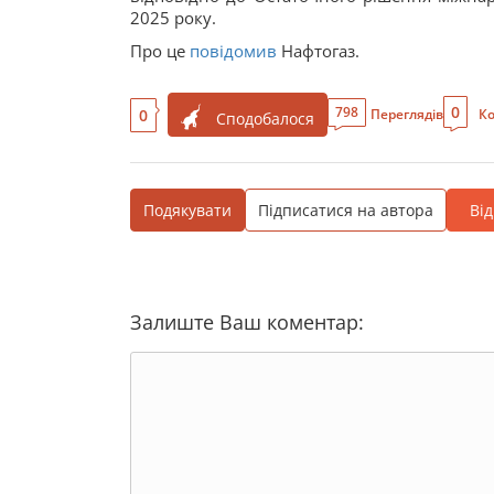
2025 року.
Про це
повідомив
Нафтогаз.
0
798
0
Переглядів
Ко
Сподобалося
Подякувати
Підписатися на автора
Ві
Залиште Ваш коментар: