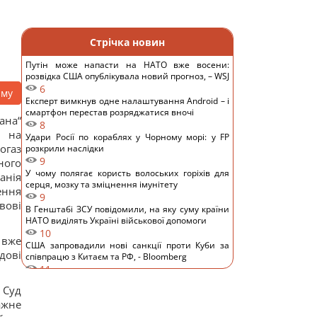
Стрічка новин
Путін може напасти на НАТО вже восени:
розвідка США опублікувала новий прогноз, – WSJ
6
аму
Експерт вимкнув одне налаштування Android – і
смартфон перестав розряджатися вночі
ана“
8
у на
Удари Росії по кораблях у Чорному морі: у FP
огаз
розкрили наслідки
9
ного
У чому полягає користь волоських горіхів для
анія
серця, мозку та зміцнення імунітету
ення
9
вові
В Генштабі ЗСУ повідомили, на яку суму країни
НАТО виділять Україні військової допомоги
10
 вже
США запровадили нові санкції проти Куби за
дові
співпрацю з Китаєм та РФ, - Bloomberg
11
Одне налаштування, яке варто змінити всім
 Суд
власникам нових телевізорів
ажне
11