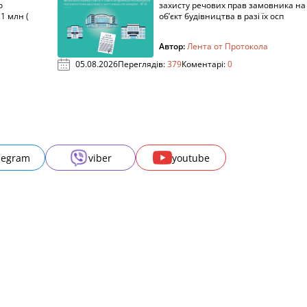
о
захисту речових прав замовника на
1 млн (
об’єкт будівництва в разі їх осп
Автор:
Лента от Протокола
05.08.2026
Переглядів:
379
Коментарі:
0
legram
viber
youtube