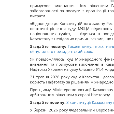
р
примусове виконання. Цим рішенням Га
заборгованості за послуги з організації т
витрати.
«Відповідно до Конституційного закону Рес
остаточні рішення суду МФЦА підлягають
національних судів», — йдеться в повід
Казахстану з невідомих причин заявив, що ц
Згадайте новину:
Токаев кинул всех: нач
обнулил его президентский срок.
Як повідомлялось, суд Міжнародного фіна
визнання та примусове виконання в Каза
Нафтогаз України на суму близько $1,4 млрд
21 травня 2026 року суд у Казахстані дозв
користь Нафтогазу за рішенням міжнародног
При цьому Міністерство юстиції Казахстан
арбітражним рішенням у справі Нафтогазу.
Згадайте новину:
З конституції Казахстану
У березні 2026 року Федеральний Верховний