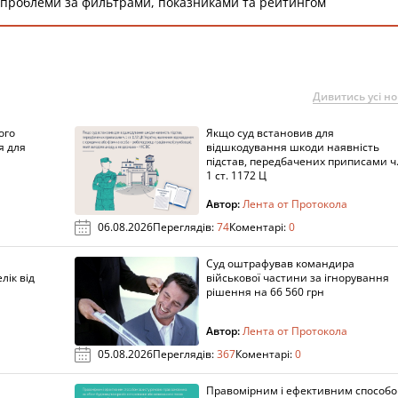
 проблеми за фильтрами, показниками та рейтингом
Дивитись усі н
ого
Якщо суд встановив для
я для
відшкодування шкоди наявність
підстав, передбачених приписами ч
1 ст. 1172 Ц
Автор:
Лента от Протокола
06.08.2026
Переглядів:
74
Коментарі:
0
Суд оштрафував командира
лік від
військової частини за ігнорування
рішення на 66 560 грн
Автор:
Лента от Протокола
05.08.2026
Переглядів:
367
Коментарі:
0
Правомірним і ефективним способ