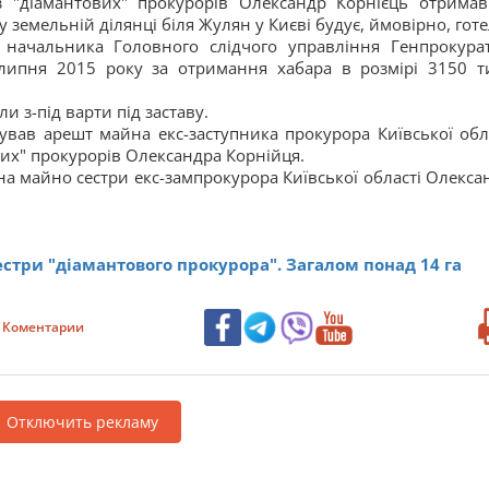
з "діамантових" прокурорів Олександр Корнієць отримав
 земельній ділянці біля Жулян у Києві будує, ймовірно, готе
а начальника Головного слідчого управління Генпрокура
ипня 2015 року за отримання хабара в розмірі 3150 т
и з-під варти під заставу.
ував арешт майна екс-заступника прокурора Київської обла
вих" прокурорів Олександра Корнійця.
на майно сестри екс-зампрокурора Київської області Олекса
стри "діамантового прокурора". Загалом понад 14 га
Коментарии
Отключить рекламу