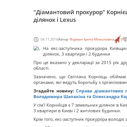
"Діамантовий прокурор" Корніє
ділянок і Lexus
04.11.2016
Автор:
Фурман Ірина Миколаївна
0
На екс-заступника прокурора Київщи
ділянок, 3 квартири і 2 будинки
Про це вказано у декларації за 2015 рік др
області.
Зазначено, що Світлана Корнієць обіймає
органами, які ведуть боротьбу з організова
Згадайте новину:
Справа діамантових п
Володимира Шапакіна та Олександра Ко
У сім'ї Корнійців є 7 земельних ділянок в 
3 квартири в Києві і 2 житлових будинки.
Крім того, екс-заступник прокурора володіє 