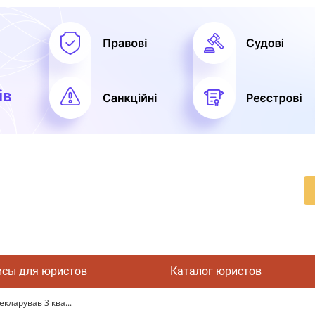
исы для юристов
Каталог юристов
кларував 3 ква...