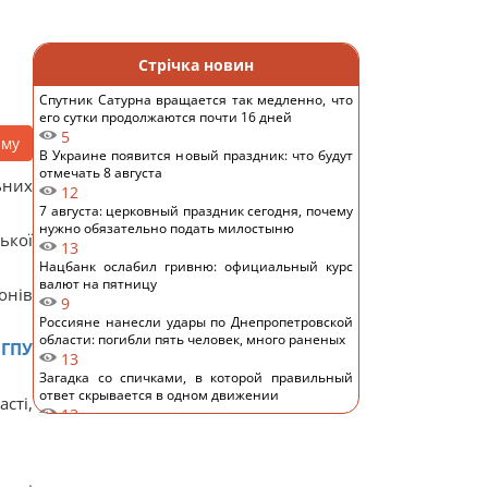
Стрічка новин
Спутник Сатурна вращается так медленно, что
его сутки продолжаются почти 16 дней
5
аму
В Украине появится новый праздник: что будут
отмечать 8 августа
ьних
12
7 августа: церковный праздник сегодня, почему
нужно обязательно подать милостыню
ької
13
Нацбанк ослабил гривню: официальный курс
валют на пятницу
онів
9
Россияне нанесли удары по Днепропетровской
области: погибли пять человек, много раненых
 ГПУ
13
Загадка со спичками, в которой правильный
ответ скрывается в одном движении
сті,
13
"Не переставайте поддерживать": Джамала
призвала мир помочь Украине во время войны
11