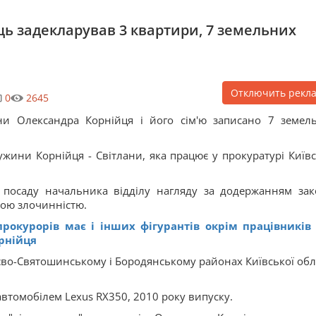
ць задекларував 3 квартири, 7 земельних
Отключить рекл
0
2645
ни Олександра Корнійця і його сім'ю записано 7 земел
ужини Корнійця - Світлани, яка працює у прокуратурі Київс
 посаду начальника відділу нагляду за додержанням зак
ною злочинністю.
рокурорів має і інших фігурантів окрім працівників
рнійця
Києво-Святошинському і Бородянському районах Київської обла
автомобілем Lexus RX350, 2010 року випуску.