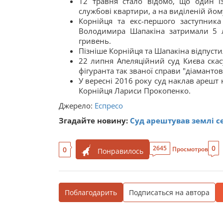
12 травня стало відомо, що один і
службові квартири, а на виділеній йому
Корнійця та екс-першого заступник
Володимира Шапакіна затримали 5 л
гривень.
Пізніше Корнійця та Шапакіна відпустил
22 липня Апеляційний суд Києва скас
фігуранта так званої справи "діаманто
У вересні 2016 року суд наклав арешт 
Корнійця Лариси Прокопенко.
Джерело:
Еспресо
Згадайте новину:
Суд арештував землі се
0
2645
0
Просмотров
Понравилось
Поблагодарить
Подписаться на автора