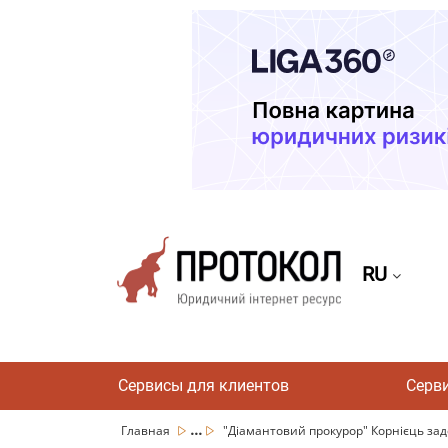
RU
Сервисы для клиентов
Серв
...
Главная
"Діамантовий прокурор" Корнієць заде