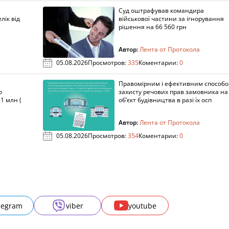
Суд оштрафував командира
лік від
військової частини за ігнорування
рішення на 66 560 грн
Автор:
Лента от Протокола
05.08.2026
Просмотров:
335
Коментарии:
0
Правомірним і ефективним способ
о
захисту речових прав замовника на
1 млн (
об’єкт будівництва в разі їх осп
Автор:
Лента от Протокола
05.08.2026
Просмотров:
354
Коментарии:
0
legram
viber
youtube