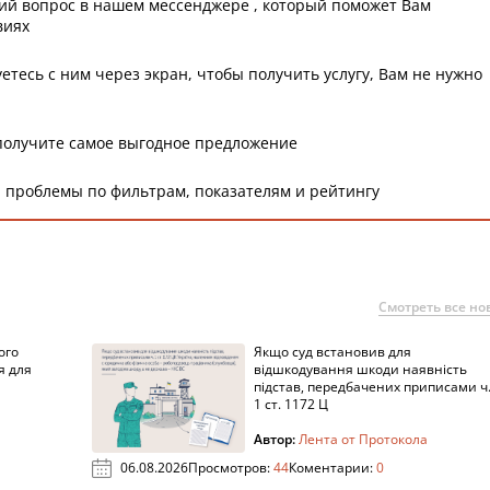
ий вопрос в нашем мессенджере , который поможет Вам
виях
етесь с ним через экран, чтобы получить услугу, Вам не нужно
получите самое выгодное предложение
 проблемы по фильтрам, показателям и рейтингу
Смотреть все но
ого
Якщо суд встановив для
я для
відшкодування шкоди наявність
підстав, передбачених приписами ч
1 ст. 1172 Ц
Автор:
Лента от Протокола
06.08.2026
Просмотров:
44
Коментарии:
0