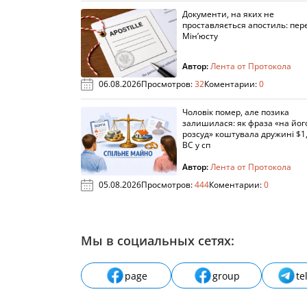
Документи, на яких не
проставляється апостиль: пере
Мін’юсту
Автор:
Лента от Протокола
06.08.2026
Просмотров:
32
Коментарии:
0
Чоловік помер, але позика
залишилася: як фраза «на йог
розсуд» коштувала дружині $1,
ВС у сп
Автор:
Лента от Протокола
05.08.2026
Просмотров:
444
Коментарии:
0
Мы в социальных сетях:
page
group
te