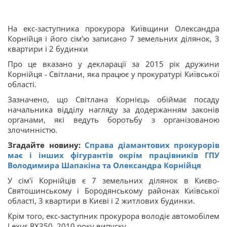
На екс-заступника прокурора Київщини Олександра
Корнійця і його сім'ю записано 7 земельних ділянок, 3
квартири і 2 будинки
Про це вказано у декларації за 2015 рік дружини
Корнійця - Світлани, яка працює у прокуратурі Київської
області.
Зазначено, що Світлана Корнієць обіймає посаду
начальника відділу нагляду за додержанням законів
органами, які ведуть боротьбу з організованою
злочинністю.
Згадайте новину:
Справа діамантових прокурорів
має і інших фігурантів окрім працівників ГПУ
Володимира Шапакіна та Олександра Корнійця
У сім'ї Корнійців є 7 земельних ділянок в Києво-
Святошинському і Бородянському районах Київської
області, 3 квартири в Києві і 2 житлових будинки.
Крім того, екс-заступник прокурора володіє автомобілем
Lexus RX350, 2010 року випуску.