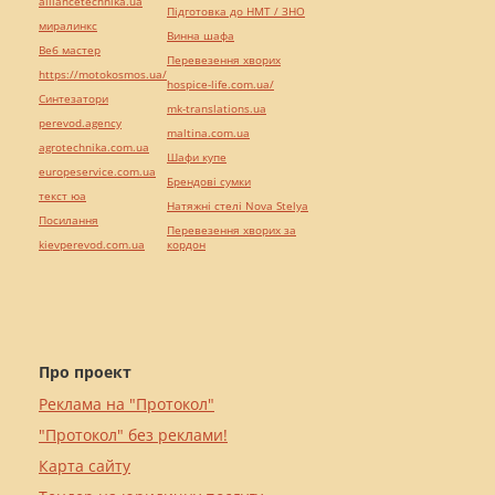
alliancetechnika.ua
Підготовка до НМТ / ЗНО
миралинкс
Винна шафа
Веб мастер
Перевезення хворих
https://motokosmos.ua/
hospice-life.com.ua/
Синтезатори
mk-translations.ua
perevod.agency
maltina.com.ua
agrotechnika.com.ua
Шафи купе
europeservice.com.ua
Брендові сумки
текст юа
Натяжні стелі Nova Stelya
Посилання
Перевезення хворих за
kievperevod.com.ua
кордон
Про проект
Реклама на "Протокол"
"Протокол" без реклами!
Карта сайту