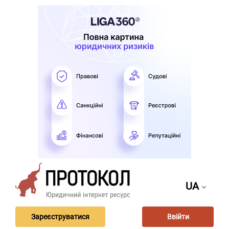
UA
Зареєструватися
Ввійти