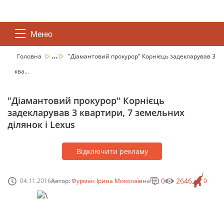
Меню
...
Головна
"Діамантовий прокурор" Корнієць задекларував 3
ква...
"Діамантовий прокурор" Корнієць
задекларував 3 квартири, 7 земельних
ділянок і Lexus
Відключити рекламу
0
2646
04.11.2016
Автор:
Фурман Ірина Миколаївна
0