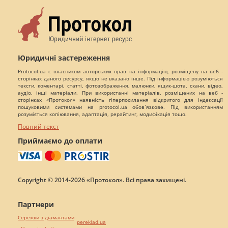
Юридичні застереження
Protocol.ua є власником авторських прав на інформацію, розміщену на веб -
сторінках даного ресурсу, якщо не вказано інше. Під інформацією розуміються
тексти, коментарі, статті, фотозображення, малюнки, ящик-шота, скани, відео,
аудіо, інші матеріали. При використанні матеріалів, розміщених на веб -
сторінках «Протокол» наявність гіперпосилання відкритого для індексації
пошуковими системами на protocol.ua обов`язкове. Під використанням
розуміється копіювання, адаптація, рерайтинг, модифікація тощо.
Повний текст
Приймаємо до оплати
Copyright © 2014-2026 «Протокол». Всі права захищені.
Партнери
Сережки з діамантами
pereklad.ua