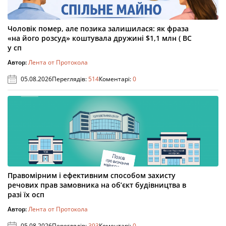
Чоловік помер, але позика залишилася: як фраза
«на його розсуд» коштувала дружині $1,1 млн ( ВС
у сп
Автор:
Лента от Протокола
05.08.2026
Переглядів:
514
Коментарі:
0
Правомірним і ефективним способом захисту
речових прав замовника на об’єкт будівництва в
разі їх осп
Автор:
Лента от Протокола
05.08.2026
Переглядів:
393
Коментарі:
0