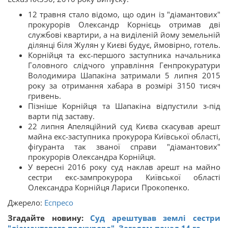
12 травня стало відомо, що один із "діамантових"
прокурорів Олександр Корнієць отримав дві
службові квартири, а на виділеній йому земельній
ділянці біля Жулян у Києві будує, ймовірно, готель.
Корнійця та екс-першого заступника начальника
Головного слідчого управління Генпрокуратури
Володимира Шапакіна затримали 5 липня 2015
року за отримання хабара в розмірі 3150 тисяч
гривень.
Пізніше Корнійця та Шапакіна відпустили з-під
варти під заставу.
22 липня Апеляційний суд Києва скасував арешт
майна екс-заступника прокурора Київської області,
фігуранта так званої справи "діамантових"
прокурорів Олександра Корнійця.
У вересні 2016 року суд наклав арешт на майно
сестри екс-зампрокурора Київської області
Олександра Корнійця Лариси Прокопенко.
Джерело:
Еспресо
Згадайте новину:
Суд арештував землі сестри
"діамантового прокурора". Загалом понад 14 га