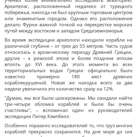
ученых более внимательно исследовать акваторию.
Архипелаг, расположенный недалеко от турецкого
побережья, никогда не был крупным торговым центром
или знаменитым городом. Однако его расположение
делало Фурни важной точкой на перекрестке морских
путей между востоком и западом Средиземноморья.
Во время экспедиции археологи находили корабли на
различной глубине – от трех до 55 метров. Часть судов
относилась к архаическому периоду Древней Греции,
другие – к римской эпохе и более поздним эпохам
вплоть до XVI века. До этого момента во всех
территориальных водах Греции официально было
известно примерно 180 мест древних
кораблекрушений. Новая же находка всего за две
недели увеличила это количество сразу на 12%.
"Думаю, мы все были шокированы. Мы ожидали найти
три-четыре обломка кораблей и были бы очень
счастливы", – вспоминал один из руководителей
экспедиции Питер Кэмпбелл.
Особенно поразило исследователей то, что груз многих
кораблей прекрасно сохранился. На дне моря до сих