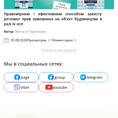
Правомірним і ефективним способом захисту
речових прав замовника на об’єкт будівництва в
разі їх осп
Автор:
Лента от Протокола
05.08.2026
Просмотров:
370
Коментарии:
0
Смотреть все новости
Мы в социальных сетях:
page
group
telegram
viber
youtube