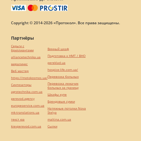
Copyright © 2014-2026 «Протокол». Все права защищены.
Партнёры
Серьги с
Винный шкаф
бриллиантами
Подготовка к НМТ / ВНО
alliancetechnika.ua
pereklad.ua
миралинкс
hospice-life.com.ua/
Веб мастер
Перевозка больных
https://motokosmos.ua/
Перевозка лежачих
Синтезаторы
больных за границу
agrotechnika.com.ua
Шкафы купе
perevod.agency
Брендовые сумки
europeservice.com.ua
Натяжные потолки Nova
mk-translations.ua
Stelya
текст юа
maltina.com.ua
kievperevod.com.ua
Cылки