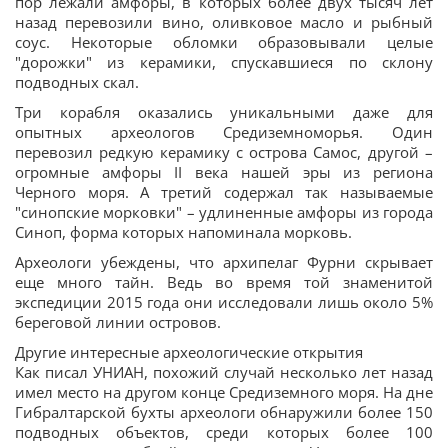
пор лежали амфоры, в которых более двух тысяч лет
назад перевозили вино, оливковое масло и рыбный
соус. Некоторые обломки образовывали целые
"дорожки" из керамики, спускавшиеся по склону
подводных скал.
Три корабля оказались уникальными даже для
опытных археологов Средиземноморья. Один
перевозил редкую керамику с острова Самос, другой –
огромные амфоры II века нашей эры из региона
Черного моря. А третий содержал так называемые
"синопские морковки" – удлиненные амфоры из города
Синоп, форма которых напоминала морковь.
Археологи убеждены, что архипелаг Фурни скрывает
еще много тайн. Ведь во время той знаменитой
экспедиции 2015 года они исследовали лишь около 5%
береговой линии островов.
Другие интересные археологические открытия
Как писал УНИАН, похожий случай несколько лет назад
имел место на другом конце Средиземного моря. На дне
Гибралтарской бухты археологи обнаружили более 150
подводных объектов, среди которых более 100