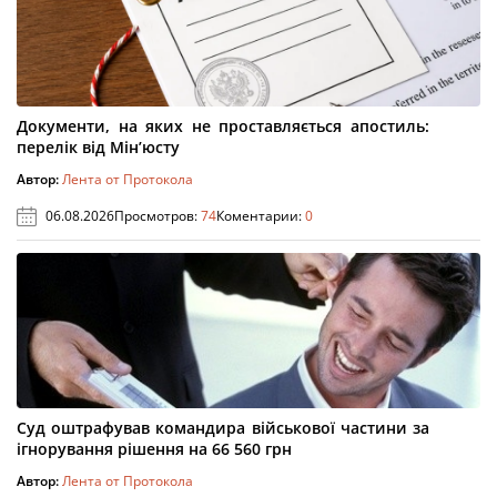
Документи, на яких не проставляється апостиль:
перелік від Мін’юсту
Автор:
Лента от Протокола
06.08.2026
Просмотров:
74
Коментарии:
0
Суд оштрафував командира військової частини за
ігнорування рішення на 66 560 грн
Автор:
Лента от Протокола