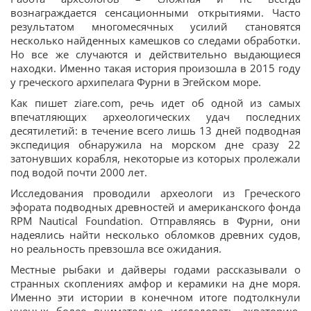
вознаграждается сенсационными открытиями. Часто
результатом многомесячных усилий становятся
несколько найденных камешков со следами обработки.
Но все же случаются и действительно выдающиеся
находки. Именно такая история произошла в 2015 году
у греческого архипелага Фурни в Эгейском море.
Как пишет ziare.com, речь идет об одной из самых
впечатляющих археологических удач последних
десятилетий: в течение всего лишь 13 дней подводная
экспедиция обнаружила на морском дне сразу 22
затонувших корабля, некоторые из которых пролежали
под водой почти 2000 лет.
Исследования проводили археологи из Греческого
эфората подводных древностей и американского фонда
RPM Nautical Foundation. Отправляясь в Фурни, они
надеялись найти несколько обломков древних судов,
но реальность превзошла все ожидания.
Местные рыбаки и дайверы годами рассказывали о
странных скоплениях амфор и керамики на дне моря.
Именно эти истории в конечном итоге подтолкнули