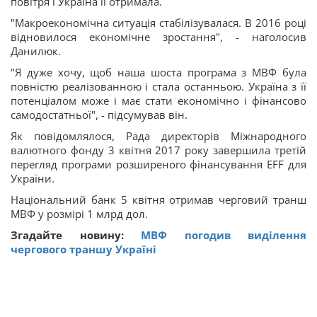
повітря і Україна її отримала.
"Макроекономічна ситуація стабілізувалася. В 2016 році
відновилося економічне зростання", - наголосив
Данилюк.
"Я дуже хочу, щоб наша шоста програма з МВФ була
повністю реалізованною і стала останньою. Україна з її
потенціалом може і має стати економічно і фінансово
самодостатньої", - підсумував він.
Як повідомлялося, Рада директорів Міжнародного
валютного фонду 3 квітня 2017 року завершила третій
перегляд програми розширеного фінансування EFF для
України.
Національний банк 5 квітня отримав черговий транш
МВФ у розмірі 1 млрд дол.
Згадайте новину:
МВФ погодив виділення
чергового траншу Україні