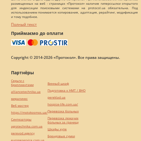
размещенных на веб - страницах «Протокол» наличие гиперссылки открытого
для индексации поисковыми системами на protocol.ua обязательна. Под
использованием понимается копирования, адаптация, рерайтинг, модификация
и тому подобное.
Полный текст
Приймаємо до оплати
Copyright © 2014-2026 «Протокол». Все права защищены.
Партнёры
Серьги с
Винный шкаф
бриллиантами
Подготовка к НМТ / ВНО
alliancetechnika.ua
pereklad.ua
миралинкс
hospice-life.com.ua/
Веб мастер
Перевозка больных
https://motokosmos.ua/
Перевозка лежачих
Синтезаторы
больных за границу
agrotechnika.com.ua
Шкафы купе
perevod.agency
Брендовые сумки
europeservice.com.ua