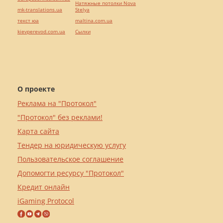
Натяжные потолки Nova
mk-translations.ua
Stelya
текст юа
maltina.com.ua
kievperevod.com.ua
Cылки
О проекте
Реклама на "Протокол"
"Протокол" без реклами!
Карта сайта
Тендер на юридическую услугу
Пользовательское соглашение
Допомогти ресурсу "Протокол"
Кредит онлайн
iGaming Protocol