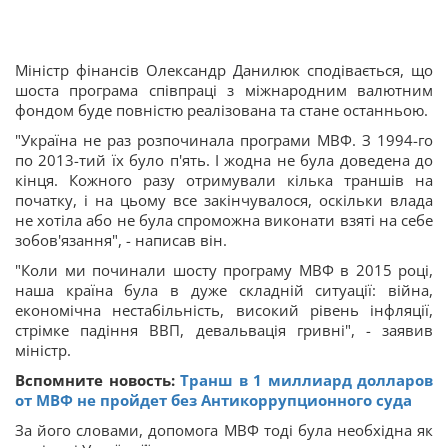
Міністр фінансів Олександр Данилюк сподівається, що
шоста програма співпраці з міжнародним валютним
фондом буде повністю реалізована та стане останньою.
"Україна не раз розпочинала програми МВФ. З 1994-го
по 2013-тий їх було п'ять. І жодна не була доведена до
кінця. Кожного разу отримували кілька траншів на
початку, і на цьому все закінчувалося, оскільки влада
не хотіла або не була спроможна виконати взяті на себе
зобов'язання", - написав він.
"Коли ми починали шосту програму МВФ в 2015 році,
наша країна була в дуже складній ситуації: війна,
економічна нестабільність, високий рівень інфляції,
стрімке падіння ВВП, девальвація гривні", - заявив
міністр.
Вспомните новость:
Транш в 1 миллиард долларов
от МВФ не пройдет без Антикоррупционного суда
За його словами, допомога МВФ тоді була необхідна як