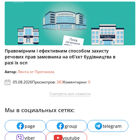
Правомірним і ефективним способом захисту
речових прав замовника на об’єкт будівництва в
разі їх осп
Автор:
Лента от Протокола
05.08.2026
Просмотров:
383
Коментарии:
0
Смотреть все новости
Мы в социальных сетях:
page
group
telegram
viber
youtube