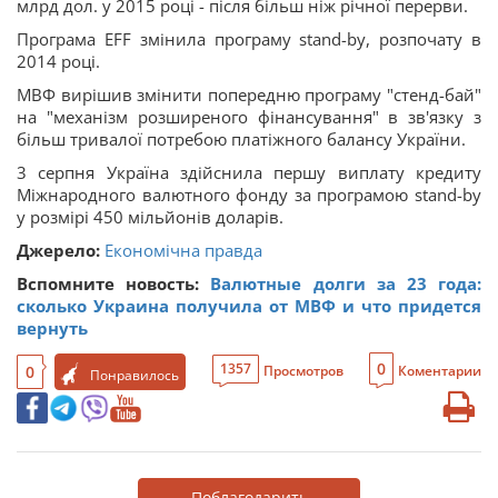
млрд дол. у 2015 році - після більш ніж річної перерви.
Програма EFF змінила програму stand-by, розпочату в
2014 році.
МВФ вирішив змінити попередню програму "стенд-бай"
на "механізм розширеного фінансування" в зв'язку з
більш тривалої потребою платіжного балансу України.
3 серпня Україна здійснила першу виплату кредиту
Міжнародного валютного фонду за програмою stand-by
у розмірі 450 мільйонів доларів.
Джерело:
Економічна правда
Вспомните новость:
Валютные долги за 23 года:
сколько Украина получила от МВФ и что придется
вернуть
0
1357
0
Просмотров
Коментарии
Понравилось
Поблагодарить