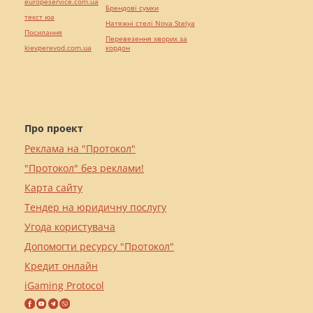
europeservice.com.ua
Брендові сумки
текст юа
Натяжні стелі Nova Stelya
Посилання
Перевезення хворих за
kievperevod.com.ua
кордон
Про проект
Реклама на "Протокол"
"Протокол" без реклами!
Карта сайту
Тендер на юридичну послугу
Угода користувача
Допомогти ресурсу "Протокол"
Кредит онлайн
iGaming Protocol