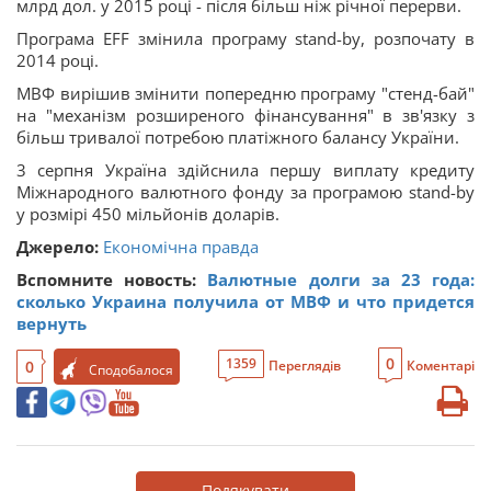
млрд дол. у 2015 році - після більш ніж річної перерви.
Програма EFF змінила програму stand-by, розпочату в
2014 році.
МВФ вирішив змінити попередню програму "стенд-бай"
на "механізм розширеного фінансування" в зв'язку з
більш тривалої потребою платіжного балансу України.
3 серпня Україна здійснила першу виплату кредиту
Міжнародного валютного фонду за програмою stand-by
у розмірі 450 мільйонів доларів.
Джерело:
Економічна правда
Вспомните новость:
Валютные долги за 23 года:
сколько Украина получила от МВФ и что придется
вернуть
0
1359
0
Переглядів
Коментарі
Сподобалося
Подякувати