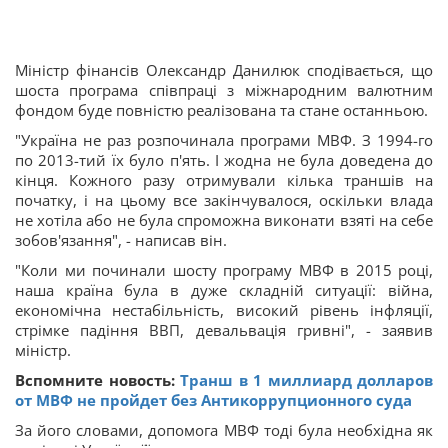
Міністр фінансів Олександр Данилюк сподівається, що
шоста програма співпраці з міжнародним валютним
фондом буде повністю реалізована та стане останньою.
"Україна не раз розпочинала програми МВФ. З 1994-го
по 2013-тий їх було п'ять. І жодна не була доведена до
кінця. Кожного разу отримували кілька траншів на
початку, і на цьому все закінчувалося, оскільки влада
не хотіла або не була спроможна виконати взяті на себе
зобов'язання", - написав він.
"Коли ми починали шосту програму МВФ в 2015 році,
наша країна була в дуже складній ситуації: війна,
економічна нестабільність, високий рівень інфляції,
стрімке падіння ВВП, девальвація гривні", - заявив
міністр.
Вспомните новость:
Транш в 1 миллиард долларов
от МВФ не пройдет без Антикоррупционного суда
За його словами, допомога МВФ тоді була необхідна як