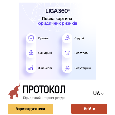
UA
Зареєструватися
Ввійти