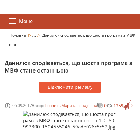
Меню
...
Головна
Данилюк сподівається, що шоста програма з МВФ
стан...
Данилюк сподівається, що шоста програма з
МВФ стане останньою
Відключити рекламу
0
1359
05.09.2017
Автор:
Понзель Марина Генадіївна
0