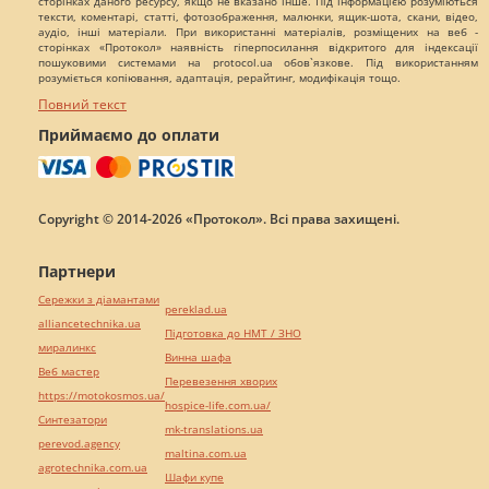
сторінках даного ресурсу, якщо не вказано інше. Під інформацією розуміються
тексти, коментарі, статті, фотозображення, малюнки, ящик-шота, скани, відео,
аудіо, інші матеріали. При використанні матеріалів, розміщених на веб -
сторінках «Протокол» наявність гіперпосилання відкритого для індексації
пошуковими системами на protocol.ua обов`язкове. Під використанням
розуміється копіювання, адаптація, рерайтинг, модифікація тощо.
Повний текст
Приймаємо до оплати
Copyright © 2014-2026 «Протокол». Всі права захищені.
Партнери
Сережки з діамантами
pereklad.ua
alliancetechnika.ua
Підготовка до НМТ / ЗНО
миралинкс
Винна шафа
Веб мастер
Перевезення хворих
https://motokosmos.ua/
hospice-life.com.ua/
Синтезатори
mk-translations.ua
perevod.agency
maltina.com.ua
agrotechnika.com.ua
Шафи купе