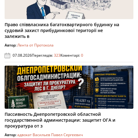
Право співвласника багатоквартирного будинку на
судовий захист прибудинкової території не
залежить в
Автор:
Лента от Протокола
07.08.2026
Переглядів:
323
Коментарі:
0
Пассивность Днепропетровской областной
государственной администрации: защитит ОГА и
прокуратура от з
Автор:
адвокат Васильев Павел Сергеевич