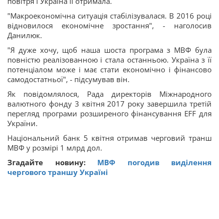
повітря і Україна її отримала.
"Макроекономічна ситуація стабілізувалася. В 2016 році
відновилося економічне зростання", - наголосив
Данилюк.
"Я дуже хочу, щоб наша шоста програма з МВФ була
повністю реалізованною і стала останньою. Україна з її
потенціалом може і має стати економічно і фінансово
самодостатньої", - підсумував він.
Як повідомлялося, Рада директорів Міжнародного
валютного фонду 3 квітня 2017 року завершила третій
перегляд програми розширеного фінансування EFF для
України.
Національний банк 5 квітня отримав черговий транш
МВФ у розмірі 1 млрд дол.
Згадайте новину:
МВФ погодив виділення
чергового траншу Україні