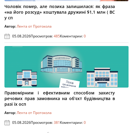
Чоловік помер, але позика залишилася: як фраза
«на його розсуд» коштувала дружині $1,1 млн ( ВС
у сп
Автор:
Лента от Протокола
05.08.2026
Просмотров:
485
Коментарии:
0
Правомірним і ефективним способом захисту
речових прав замовника на об’єкт будівництва в
разі їх осп
Автор:
Лента от Протокола
05.08.2026
Просмотров:
381
Коментарии:
0