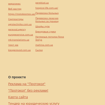
pereklad.ua
миралинкс
hospice-life.com.ua/
Веб мастер
Перевозка больных
https://motokosmos.ua/
Перевозка лежачих
Синтезаторы
больных за границу
agrotechnika.com.ua
Шкафы купе
perevod.agency
Брендовые сумки
europeservice.com.ua
Натяжные потолки Nova
mk-translations.ua
Stelya
текст юа
maltina.com.ua
kievperevod.com.ua
Cылки
О проекте
Реклама на "Протокол"
"Протокол" без реклами!
Карта сайта
Тендер на юридическую услугу