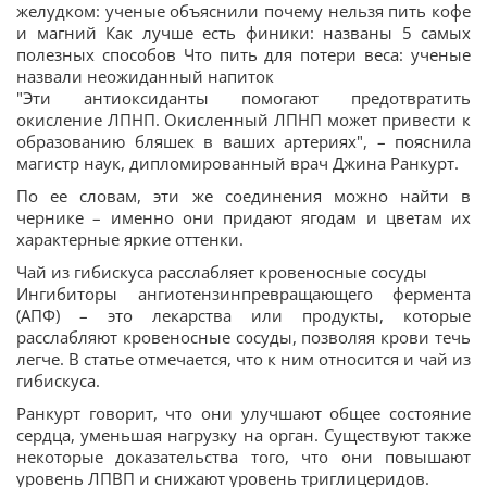
желудком: ученые объяснили почему нельзя пить кофе
и магний Как лучше есть финики: названы 5 самых
полезных способов Что пить для потери веса: ученые
назвали неожиданный напиток
"Эти антиоксиданты помогают предотвратить
окисление ЛПНП. Окисленный ЛПНП может привести к
образованию бляшек в ваших артериях", – пояснила
магистр наук, дипломированный врач Джина Ранкурт.
По ее словам, эти же соединения можно найти в
чернике – именно они придают ягодам и цветам их
характерные яркие оттенки.
Чай из гибискуса расслабляет кровеносные сосуды
Ингибиторы ангиотензинпревращающего фермента
(АПФ) – это лекарства или продукты, которые
расслабляют кровеносные сосуды, позволяя крови течь
легче. В статье отмечается, что к ним относится и чай из
гибискуса.
Ранкурт говорит, что они улучшают общее состояние
сердца, уменьшая нагрузку на орган. Существуют также
некоторые доказательства того, что они повышают
уровень ЛПВП и снижают уровень триглицеридов.