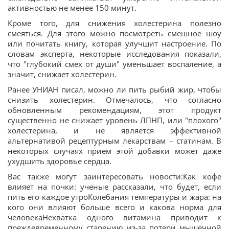
активностью не менее 150 минут.
Кроме того, для снижения холестерина полезно
смеяться. Для этого можно посмотреть смешное шоу
или почитать книгу, которая улучшит настроение. По
словам эксперта, некоторые исследования показали,
что "глубокий смех от души" уменьшает воспаление, а
значит, снижает холестерин.
Ранее УНИАН писал, можно ли пить рыбий жир, чтобы
снизить холестерин. Отмечалось, что согласно
обновленным рекомендациям, этот продукт
существенно не снижает уровень ЛПНП, или "плохого"
холестерина, и не является эффективной
альтернативой рецептурным лекарствам – статинам. В
некоторых случаях прием этой добавки может даже
ухудшить здоровье сердца.
Вас также могут заинтересовать новости:Как кофе
влияет на почки: ученые рассказали, что будет, если
пить его каждое утроКолебания температуры и жара: на
кого они влияют больше всего и какова норма для
человекаНехватка одного витамина приводит к
преждевременному старению из-за потери мышечной