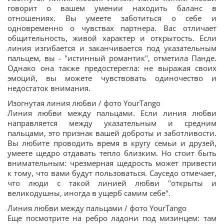
говорит о вашем умении находить баланс в
отношениях. Вы умеете заботиться о себе и
одновременно о чувствах партнера. Вас отличает
общительность, живой характер и открытость. Если
линия изгибается и заканчивается под указательным
пальцем, вы - "истинный романтик", отметила Панде.
Однако она также предостерегла: не выражая своих
эмоций, вы можете чувствовать одиночество и
недостаток внимания.
Изогнутая линия любви / фото YourTango
Линия любви между пальцами. Если линия любви
направляется между указательным и средним
пальцами, это признак вашей доброты и заботливости.
Вы любите проводить время в кругу семьи и друзей,
умеете щедро отдавать тепло близким. Но стоит быть
внимательным: чрезмерная щедрость может привести
к тому, что вами будут пользоваться. Сауседо отмечает,
что люди с такой линией любви "открыты и
великодушны, иногда в ущерб самим себе".
Линия любви между пальцами / фото YourTango
Еще посмотрите на ребро ладони под мизинцем: там