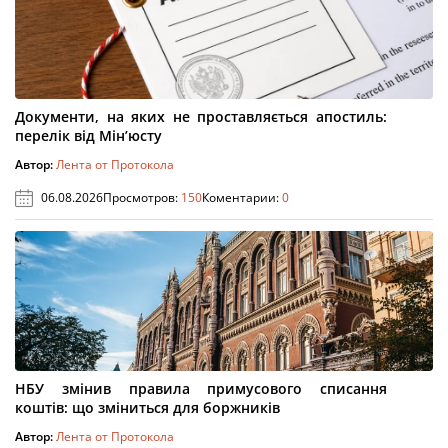
Документи, на яких не проставляється апостиль:
перелік від Мін’юсту
Автор:
Лента от Протокола
06.08.2026
Просмотров:
150
Коментарии:
0
НБУ змінив правила примусового списання
коштів: що зміниться для боржників
Автор:
Лента от Протокола