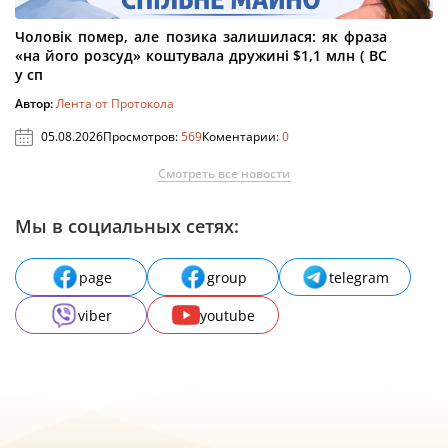
Чоловік помер, але позика залишилася: як фраза
«на його розсуд» коштувала дружині $1,1 млн ( ВС
у сп
Автор:
Лента от Протокола
05.08.2026
Просмотров:
569
Коментарии:
0
Смотреть все новости
Мы в социальных сетях:
page
group
telegram
viber
youtube