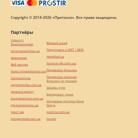
Copyright © 2014-2026 «Протокол». Все права защищены.
Партнёры
Серьги с
Винный шкаф
бриллиантами
Подготовка к НМТ / ВНО
alliancetechnika.ua
pereklad.ua
миралинкс
hospice-life.com.ua/
Веб мастер
Перевозка больных
https://motokosmos.ua/
Перевозка лежачих
Синтезаторы
больных за границу
agrotechnika.com.ua
Шкафы купе
perevod.agency
Брендовые сумки
europeservice.com.ua
Натяжные потолки Nova
mk-translations.ua
Stelya
текст юа
maltina.com.ua
kievperevod.com.ua
Cылки