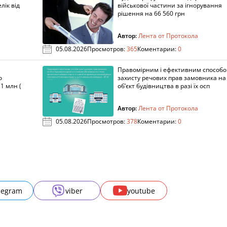
лік від
військової частини за ігнорування
рішення на 66 560 грн
Автор:
Лента от Протокола
05.08.2026
Просмотров:
365
Коментарии:
0
Правомірним і ефективним способ
о
захисту речових прав замовника на
1 млн (
об’єкт будівництва в разі їх осп
Автор:
Лента от Протокола
05.08.2026
Просмотров:
378
Коментарии:
0
legram
viber
youtube