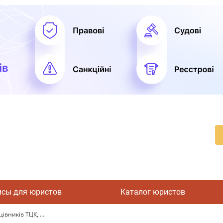
исы для юристов
Каталог юристов
івників ТЦК, ...