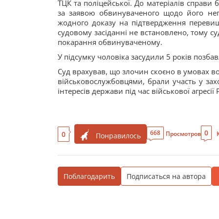
ТЦК та поліцейської. До матеріалів справи 
за заявою обвинуваченого щодо його неп
жодного доказу на підтвердження перев
судовому засіданні не встановлено, тому с
покарання обвинуваченому.
У підсумку чоловіка засудили 5 років позбав
Суд врахував, що злочин скоєно в умовах воє
військовослужбовцями, брали участь у зах
інтересів держави під час військової агресі
0
668
0
Просмотров
Понравилось
Поблагодарить
Подписаться на автора