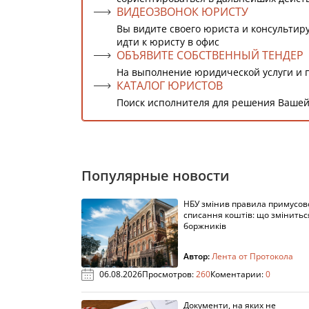
ВИДЕОЗВОНОК ЮРИСТУ
Вы видите своего юриста и консультиру
идти к юристу в офис
ОБЪЯВИТЕ СОБСТВЕННЫЙ ТЕНДЕР
На выполнение юридической услуги и 
КАТАЛОГ ЮРИСТОВ
Поиск исполнителя для решения Вашей
Популярные новости
НБУ змінив правила примусов
списання коштів: що змінитьс
боржників
Автор:
Лента от Протокола
06.08.2026
Просмотров:
260
Коментарии:
0
Документи, на яких не