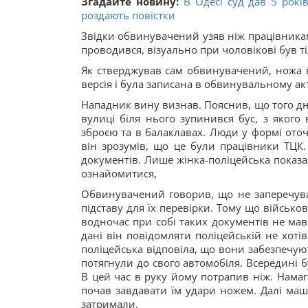
Згадайте новину:
В Одесі суд дав 5 рокі
роздають повістки
Звідки обвинувачений узяв ніж працівникам
проводився, візуально при чоловікові був ті
Як стверджував сам обвинувачений, ножа ві
версія і була записана в обвинувальному акт
Нападник вину визнав. Пояснив, що того дня
вулиці біля нього зупинився бус, з якого
зброєю та в балаклавах. Люди у формі оточ
він зрозумів, що це були працівники ТЦК. 
документів. Лише жінка-поліцейська показа
ознайомитися,
Обвинувачений говорив, що не заперечува
підставу для їх перевірки. Тому що військо
водночас при собі таких документів не мав
дані він повідомляти поліцейській не хоті
поліцейська відповіла, що вони забезпечуют
потягнули до свого автомобіля. Всередині б
В цей час в руку йому потрапив ніж. Намаг
почав завдавати їм удари ножем. Далі ма
затримали.