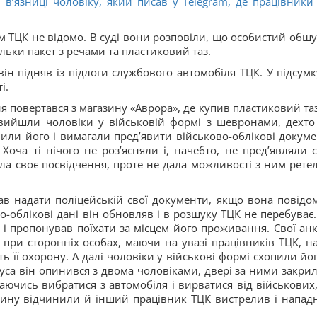
в вʼязниці чоловіку, який писав у Telegram, де працівники
 ТЦК не відомо. В суді вони розповіли, що особистий обшу
льки пакет з речами та пластиковий таз.
н підняв із підлоги службового автомобіля ТЦК. У підсумк
і.
 повертався з магазину «Аврора», де купив пластиковий таз
 вийшли чоловіки у військовій формі з шевронами, дехто 
или його і вимагали предʼявити військово-облікові докуме
Хоча ті нічого не розʼясняли і, начебто, не предʼявляли с
ла своє посвідчення, проте не дала можливості з ним рете
в надати поліцейській свої документи, якщо вона повідо
во-облікові дані він обновляв і в розшуку ТЦК не перебуває.
 і пропонував поїхати за місцем його проживання. Свої анк
в при сторонніх особах, маючи на увазі працівників ТЦК, н
ь її охорону. А далі чоловіки у військові формі схопили йог
уса він опинився з двома чоловіками, двері за ними закрил
аючись вибратися з автомобіля і вирватися від військових,
шину відчинили й інший працівник ТЦК вистрелив і напад