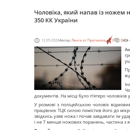
Чоловіка, який напав із ножем на
350 КК України
0
12.05.2026
Автор:
Лента от Протокола
0
Ам
гр
уш
Пр
ві
Ін
Чо
документів. На місці було пʼятеро чоловіків 
У розмові з поліцейською чоловік відмовив
працівник ТЦК силою помістив його до мікр
звідкись узяв ножа і почав завдавати їм уда
і не 7 менше ножових поранень, частина з я