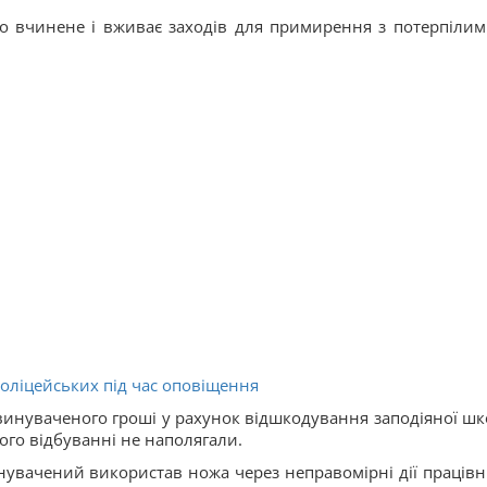
о вчинене і вживає заходів для примирення з потерпілим
поліцейських під час оповіщення
винуваченого гроші у рахунок відшкодування заподіяної шк
ого відбуванні не наполягали.
нувачений використав ножа через неправомірні дії працівн