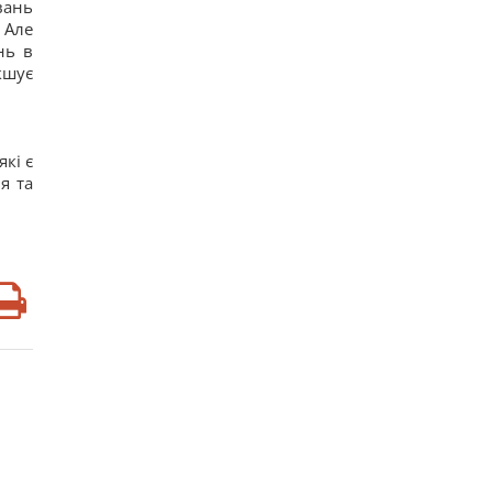
вань
 Але
нь в
кшує
кі є
я та