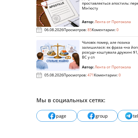
проставляється апостиль: пере
Мін’юсту
Автор:
Лента от Протокола
06.08.2026
Просмотров:
85
Коментарии:
0
Чоловік помер, але позика
залишилася: як фраза «на йог
розсуд» коштувала дружині $1,
ВС у сп
Автор:
Лента от Протокола
05.08.2026
Просмотров:
471
Коментарии:
0
Мы в социальных сетях:
page
group
te