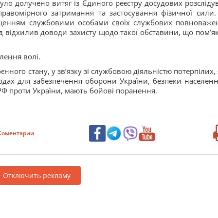
було долучено витяг із Єдиного реєстру досудових розсліду
равомірного затримання та застосування фізичної сили.
ищенням службовими особами своїх службових повноваже
уд відхилив доводи захисту щодо такої обставини, що помʼя
лення волі.
нного стану, у звʼязку зі службовою діяльністю потерпілих, я
одах для забезпечення оборони України, безпеки населенн
ї РФ проти України, мають бойові поранення.
Коментарии
Отключить рекламу