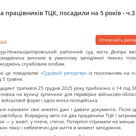
 працівників ТЦК, посадили на 5 років - ч.3 
Отключить рекл
668
ур-Нижньодніпровський районний суд міста Дніпра ви
омадянина винним в умисному заподіянні тяжких тіле
коджень службовим особам.
о це повідомляє
«Судовий репортер»
із посиланням на
в
д 5 травня.
цидент трапився 25 грудня 2025 року приблизно о 14 год 38
ловіка на вулиці зупинили для перевірки військово-облік
у військовій формі і одна жінка-поліцейська.
ся називати свої анкетні дані і давати документи. Після ц
оавтобуса. Всередину авто сіл два працівники ТЦК і затрим
ри — у живіт, у плече, стегно. Потерпілі отримали не менше 
ких тяжкі і небезпечні для життя в момент заподіяння.