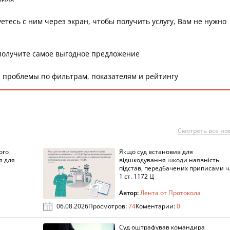
етесь с ним через экран, чтобы получить услугу, Вам не нужно
получите самое выгодное предложение
 проблемы по фильтрам, показателям и рейтингу
Смотреть все но
ого
Якщо суд встановив для
я для
відшкодування шкоди наявність
підстав, передбачених приписами ч
1 ст. 1172 Ц
Автор:
Лента от Протокола
06.08.2026
Просмотров:
74
Коментарии:
0
Суд оштрафував командира