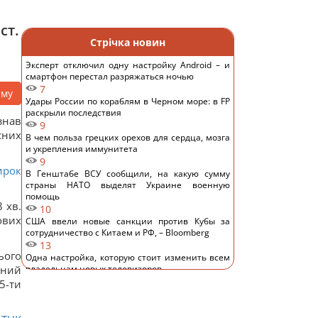
ст.
Стрічка новин
Эксперт отключил одну настройку Android – и
смартфон перестал разряжаться ночью
7
аму
Удары России по кораблям в Черном море: в FP
раскрыли последствия
знав
9
сних
В чем польза грецких орехов для сердца, мозга
и укрепления иммунитета
9
ирок
В Генштабе ВСУ сообщили, на какую сумму
страны НАТО выделят Украине военную
помощь
 хв.
10
ових
США ввели новые санкции против Кубы за
сотрудничество с Китаем и РФ, – Bloomberg
13
ього
Одна настройка, которую стоит изменить всем
аний
владельцам новых телевизоров
12
5-ти
Ученые нашли отпечатки пальцев на керамике
возрастом 8000 лет: что их удивило
13