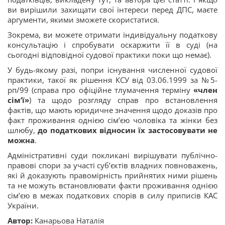
ви вирішили захищати свої інтереси перед ДПС, маєте
аргументи, якими зможете скористатися.
Зокрема, ви можете отримати індивідуальну податкову
консультацію і спробувати оскаржити її в суді (на
сьогодні відповідної судової практики поки що немає).
У будь-якому разі, попри існування численної судової
практики, такої як рішення КСУ від 03.06.1999 за №5-
рп/99 (справа про офіційне тлумачення терміну
«член
сім’ї»
) та щодо розгляду справ про встановлення
фактів, що мають юридичне значення щодо доказів про
факт проживання однією сім’єю чоловіка та жінки без
шлюбу,
до податкових відносин їх застосовувати не
можна
.
Адміністративні суди покликані вирішувати публічно-
правові спори за участі суб’єктів владних повноважень,
які й доказують правомірність прийнятих ними рішень
та не можуть встановлювати факти проживання однією
сім’єю в межах податкових спорів в силу приписів КАС
України.
Автор:
Канарьова Наталія