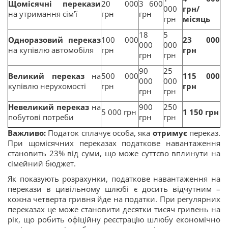
Щомісячні перекази
20 000
3 600
000
грн/
на утримання сім’ї
грн
грн
грн
місяць
18
5
Одноразовий переказ
100 000
23 000
000
000
на купівлю автомобіля
грн
грн
грн
грн
90
25
Великий переказ
на
500 000
115 000
000
000
купівлю нерухомості
грн
грн
грн
грн
Невеликий переказ
на
900
250
5 000 грн
1 150 грн
побутові потреби
грн
грн
Важливо:
Податок сплачує особа, яка
отримує
переказ.
При щомісячних переказах податкове навантаження
становить 23% від суми, що може суттєво вплинути на
сімейний бюджет.
Як показують розрахунки, податкове навантаження на
перекази в цивільному шлюбі є досить відчутним –
кожна четверта гривня йде на податки. При регулярних
переказах це може становити десятки тисяч гривень на
рік, що робить офіційну реєстрацію шлюбу економічно