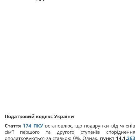
Податковий кодекс України
Стаття
174
ПКУ
встановлює, що подарунки від членів
сім’ї першого та другого ступенів споріднення
оподатковуються за ставкою 0%. Однак,
пункт 14.1.
263