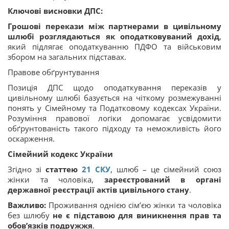
Ключові висновки ДПС:
Грошові перекази між партнерами в цивільному
шлюбі розглядаються як оподатковуваний дохід
,
який підлягає оподаткуванню ПДФО та військовим
збором на загальних підставах.
Правове обґрунтування
Позиція ДПС щодо оподаткування переказів у
цивільному шлюбі базується на чіткому розмежуванні
понять у Сімейному та Податковому кодексах України.
Розуміння правової логіки допомагає усвідомити
обґрунтованість такого підходу та неможливість його
оскарження.
Сімейний кодекс України
Згідно зі
статтею
21
СКУ
, шлюб – це сімейний союз
жінки та чоловіка,
зареєстрований в органі
державної реєстрації актів цивільного стану
.
Важливо:
Проживання однією сім’єю жінки та чоловіка
без шлюбу
не є підставою для виникнення прав та
обов’язків подружжя
.