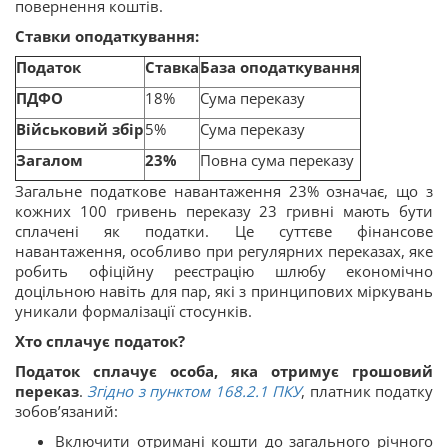
повернення коштів.
Ставки оподаткування:
Податок
Ставка
База оподаткування
ПДФО
18%
Сума переказу
Військовий збір
5%
Сума переказу
Загалом
23%
Повна сума переказу
Загальне податкове навантаження 23% означає, що з
кожних 100 гривень переказу 23 гривні мають бути
сплачені як податки. Це суттєве фінансове
навантаження, особливо при регулярних переказах, яке
робить офіційну реєстрацію шлюбу економічно
доцільною навіть для пар, які з принципових міркувань
уникали формалізації стосунків.
Хто сплачує податок?
Податок сплачує особа, яка отримує грошовий
переказ
.
Згідно з пунктом 168.2.
1
ПКУ
, платник податку
зобов’язаний:
Включити отримані кошти до загального річного