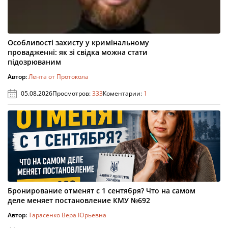
Особливості захисту у кримінальному
провадженні: як зі свідка можна стати
підозрюваним
Автор:
Лента от Протокола
05.08.2026
Просмотров:
333
Коментарии:
1
Бронирование отменят с 1 сентября? Что на самом
деле меняет постановление КМУ №692
Автор:
Тарасенко Вера Юрьевна