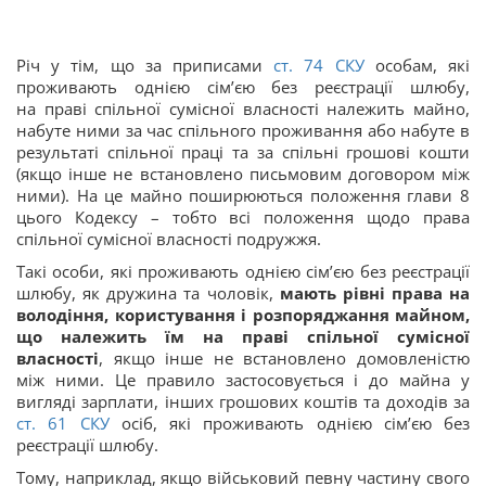
Річ у тім, що за приписами
ст. 74 СКУ
особам, які
проживають однією сім’єю без реєстрації шлюбу,
на праві спільної сумісної власності належить майно,
набуте ними за час спільного проживання або набуте в
результаті спільної праці та за спільні грошові кошти
(якщо інше не встановлено письмовим договором між
ними). На це майно поширюються положення глави 8
цього Кодексу – тобто всі положення щодо права
спільної сумісної власності подружжя.
Такі особи, які проживають однією сім’єю без реєстрації
шлюбу, як дружина та чоловік,
мають рівні права на
володіння, користування і розпоряджання майном,
що належить їм на праві спільної сумісної
власності
, якщо інше не встановлено домовленістю
між ними. Це правило застосовується і до майна у
вигляді зарплати, інших грошових коштів та доходів за
ст. 61 СКУ
осіб, які проживають однією сім’єю без
реєстрації шлюбу.
Тому, наприклад, якщо військовий певну частину свого