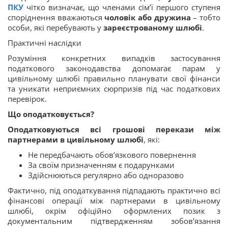
ПКУ
чітко визначає, що членами сім’ї першого ступеня
споріднення вважаються
чоловік або дружина
– тобто
особи, які перебувають у
зареєстрованому шлюбі
.
Практичні наслідки
Розуміння конкретних випадків застосування
податкового законодавства допомагає парам у
цивільному шлюбі правильно планувати свої фінанси
та уникати неприємних сюрпризів під час податкових
перевірок.
Що оподатковується?
Оподатковуються всі грошові перекази між
партнерами в цивільному шлюбі
, які:
Не передбачають обов’язкового повернення
За своїм призначенням є подарунками
Здійснюються регулярно або одноразово
Фактично, під оподаткування підпадають практично всі
фінансові операції між партнерами в цивільному
шлюбі, окрім офіційно оформлених позик з
документальним підтвердженням зобов’язання