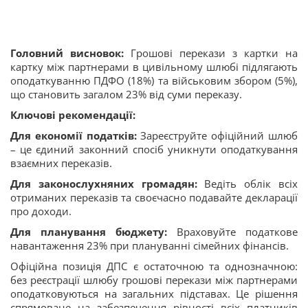
Головний висновок:
Грошові перекази з картки на
картку між партнерами в цивільному шлюбі підлягають
оподаткуванню ПДФО (18%) та військовим збором (5%),
що становить загалом 23% від суми переказу.
Ключові рекомендації:
Для економії податків:
Зареєструйте офіційний шлюб
– це єдиний законний спосіб уникнути оподаткування
взаємних переказів.
Для законослухняних громадян:
Ведіть облік всіх
отриманих переказів та своєчасно подавайте декларації
про доходи.
Для планування бюджету:
Враховуйте податкове
навантаження 23% при плануванні сімейних фінансів.
Офіційна позиція ДПС є остаточною та однозначною:
без реєстрації шлюбу грошові перекази між партнерами
оподатковуються на загальних підставах. Це рішення
спрямоване на забезпечення рівності всіх платників