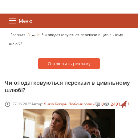
Меню
...
Главная
Чи оподатковуються перекази в цивільному
шлюбі?
Отключить рекламу
Чи оподатковуються перекази в цивільному
шлюбі?
0
2491
27.06.2025
Автор:
Янків Богдан Любомирович
1