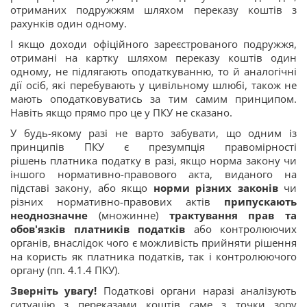
отриманих подружжям шляхом переказу коштів з
рахунків один одному.
І якщо доходи офіційного зареєстрованого подружжя,
отримані на картку шляхом переказу коштів один
одному, не підлягають оподаткуванню, то й аналогічні
дії осіб, які перебувають у цивільному шлюбі, також не
мають оподатковуватись за тим самим принципом.
Навіть якщо прямо про це у ПКУ не сказано.
У будь-якому разі не варто забувати, що одним із
принципів ПКУ є презумпція правомірності
рішень платника податку в разі, якщо норма закону чи
іншого нормативно-правового акта, виданого на
підставі закону, або якщо
норми різних законів
чи
різних нормативно-правових актів
припускають
неоднозначне
(множинне)
трактування прав та
обов'язків платників податків
або контролюючих
органів, внаслідок чого є можливість прийняти рішення
на користь як платника податків, так і контролюючого
органу (пп. 4.1.4 ПКУ).
Зверніть увагу!
Податкові органи наразі аналізують
ситуацію з переказами коштів саме з точки зору