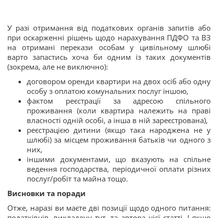
У разі отримання від податкових органів запитів або
при оскарженні рішень щодо нарахування ПДФО та ВЗ
на отримані перекази особам у цивільному шлюбі
варто запастись хоча би одним із таких документів
(зокрема, але не виключно):
договором оренди квартири на двох осіб або одну
особу з оплатою комунальних послуг іншою,
фактом реєстрації за адресою спільного
проживання (коли квартира належить на праві
власності одній особі, а інша в ній зареєстрована),
реєстрацією дитини (якщо така народжена не у
шлюбі) за місцем проживання батьків чи одного з
них,
іншими документами, що вказують на спільне
ведення господарства, періодичної оплати різних
послуг/робіт та майна тощо.
Висновки
та поради
Отже, наразі ви маєте дві позиції щодо одного питання:
податківців, викладену тут, та автора цієї статті. І якщо