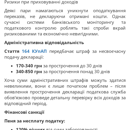
Ризики при приховуванні доходів
Деякі пари намагаються уникнути оподаткування
переказів, не декларуючи отримані кошти. Однак
сучасні системи банківського моніторингу та
податкового контролю роблять такі спроби вкрай
ризикованими та економічно невигідними.
Адміністративна відповідальність
Стаття
164
КУпАП
передбачає штраф за несвоєчасну
подачу декларації:
170-340 грн
за прострочення до 30 днів
340-850 грн
за прострочення понад 30 днів
Хоча суми адміністративних штрафів можуть здатися
невеликими, вони є лише початком проблем – після
виявлення прострочення декларації податкова служба
обов’язково проведе детальну перевірку всіх доходів за
відповідний період.
Фінансові санкції
Пеня за несплату податку:
120% річних
від суми заборгованості