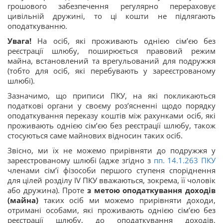
грошового забезпечення регулярно перераховує
цивільній дружині, то ці кошти не підлягають
оподаткуванню.
Увага!
На осіб, які проживають однією сім’єю без
реєстрації шлюбу, поширюється правовий режим
майна, встановлений та врегульований для подружжя
(тобто для осіб, які перебувають у зареєстрованому
шлюбі).
Зазначимо, що приписи ПКУ, на які покликаються
податкові органи у своєму роз’ясненні щодо порядку
оподаткування переказу коштів між рахунками осіб, які
проживають однією сім’єю без реєстрації шлюбу, також
стосуються саме майнових відносин таких осіб.
Звісно, ми їх не можемо прирівняти до подружжя у
зареєстрованому шлюбі (адже згідно з
пп. 14.1.263 ПКУ
членами сім’ї фізособи першого ступеня споріднення
для цілей розділу IV ПКУ вважаються, зокрема, її чоловік
або дружина). Проте
з метою оподаткування доходів
(майна)
таких осіб ми можемо прирівняти доходи,
отримані особами, які проживають однією сім’єю без
реєстрації шлюбу, до оподаткування доходів,