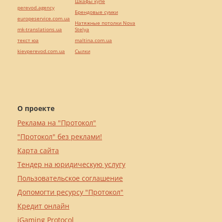
Шкафы купе
perevod.agency
Брендовые сумки
europeservice.com.ua
Натяжные потолки Nova
mk-translations.ua
Stelya
текст юа
maltina.com.ua
kievperevod.com.ua
Cылки
О проекте
Реклама на "Протокол"
"Протокол" без реклами!
Карта сайта
Тендер на юридическую услугу
Пользовательское соглашение
Допомогти ресурсу "Протокол"
Кредит онлайн
iGaming Protocol