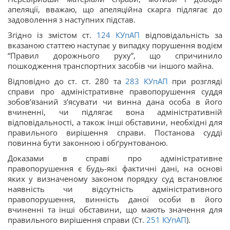
апеляції, вважаю, що апеляційна скарга підлягає до
задоволення з наступних підстав.
Згідно із змістом ст.
124
КУпАП
відповідальність за
вказаною статтею наступає у випадку порушення водієм
“Правил дорожнього руху”, що спричинило
пошкодження транспортних засобів чи іншого майна.
Відповідно до ст. ст. 280 та
283
КУпАП
при розгляді
справи про адміністративне правопорушення суддя
зобов’язаний з’ясувати чи винна дана особа в його
вчиненні, чи підлягає вона адміністративній
відповідальності, а також інші обставини, необхідні для
правильного вирішення справи. Постанова судді
повинна бути законною і обґрунтованою.
Доказами в справі про адміністративне
правопорушення є будь-які фактичні дані, на основі
яких у визначеному законом порядку суд встановлює
наявність чи відсутність адміністративного
правопорушення, винність даної особи в його
вчиненні та інші обставини, що мають значення для
правильного вирішення справи (Ст.
251
КУпАП
).