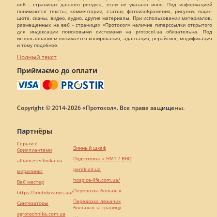
веб - страницах данного ресурса, если не указано иное. Под информацией
понимаются тексты, комментарии, статьи, фотоизображения, рисунки, ящик-
шота, сканы, видео, аудио, другие материалы. При использовании материалов,
размещенных на веб - страницах «Протокол» наличие гиперссылки открытого
для индексации поисковыми системами на protocol.ua обязательна. Под
использованием понимается копирования, адаптация, рерайтинг, модификация
и тому подобное.
Полный текст
Приймаємо до оплати
Copyright © 2014-2026 «Протокол». Все права защищены.
Партнёры
Серьги с
Винный шкаф
бриллиантами
Подготовка к НМТ / ВНО
alliancetechnika.ua
pereklad.ua
миралинкс
hospice-life.com.ua/
Веб мастер
Перевозка больных
https://motokosmos.ua/
Перевозка лежачих
Синтезаторы
больных за границу
agrotechnika.com.ua