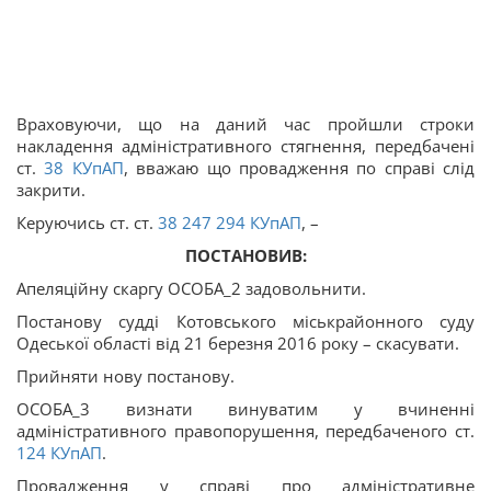
Враховуючи, що на даний час пройшли строки
накладення адміністративного стягнення, передбачені
ст.
38
КУпАП
, вважаю що провадження по справі слід
закрити.
Керуючись ст. ст.
38
247
294
КУпАП
, –
ПОСТАНОВИВ:
Апеляційну скаргу ОСОБА_2 задовольнити.
Постанову судді Котовського міськрайонного суду
Одеської області від 21 березня 2016 року – скасувати.
Прийняти нову постанову.
ОСОБА_3 визнати винуватим у вчиненні
адміністративного правопорушення, передбаченого ст.
124
КУпАП
.
Провадження у справі про адміністративне