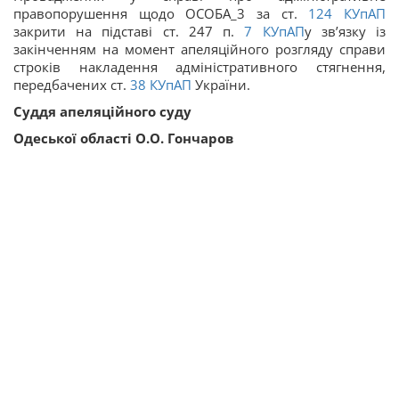
правопорушення щодо ОСОБА_3 за ст.
124
КУпАП
закрити на підставі ст. 247 п.
7
КУпАП
у зв’язку із
закінченням на момент апеляційного розгляду справи
строків накладення адміністративного стягнення,
передбачених ст.
38
КУпАП
України.
Суддя апеляційного суду
Одеської області О.О. Гончаров