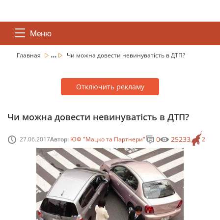
Меню
...
Главная
Чи можна довести невинуватість в ДТП?
Отключить рекламу
Чи можна довести невинуватість в ДТП?
0
25233
27.06.2017
Автор:
ЮФ "Мацко та Партнери"
2