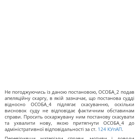
Не погоджуючись із даною постановою, ОСОБА_2 подав
апеляційну скаргу, в якій зазначає, що постанова судді
відносно ОСОБА_4 підлягає скасуванню, оскільки
висновок суду не відповідає фактичним обставинам
справи. Просить оскаржувану ним постанову скасувати
та ухвалити нову, якою притягнути ОСОБА_4 до
адміністративної відповідальності за ст.
124
КУпАП
.
Перевіривши матеріали справи, мотиви і доводи