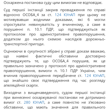
Оскаржена постанова суду цим вимогам не відповідає.
Суд першої інстанції закрив провадження по справі
відносно ОСОБА_4 за ст.
124
КУпАП
при цьому не
мотивувавши жодними доказами, які б могли
спростувати невинуватість у вчиненому, а саме в
порушенні п. 10.1 ПДР, що підтверджується як
протоколом про адміністративне правопорушення,
додатком до нього схемою наслідків дорожньо-
транспортної пригоди.
Оцінюючи в сукупності зібрані у справі докази вважаю,
що наявні фактичні обставини достовірно
підтверджують те, що ОСОБА_4 порушив, як це
правильно зазначено у протоколі про адміністративне
правопорушення, вимоги п. 10.1 ПДР України, чим
вчинив правопорушення передбачене ст.
124
КУпАП
,
що знайшло своє підтвердження під час розгляду
апеляційної скарги.
Виходячи з вищенаведеного, судом першої інстанції
при винесенні оскаржуваної постанови не дотримано
вимог ст.
280
КУпАП
, а саме повністю не з’ясовано
обставини, що мають значення для правильного