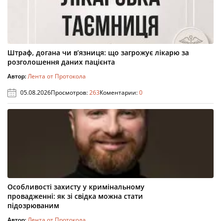
Штраф, догана чи в’язниця: що загрожує лікарю за
розголошення даних пацієнта
Автор:
Лента от Протокола
05.08.2026
Просмотров:
263
Коментарии:
0
Особливості захисту у кримінальному
провадженні: як зі свідка можна стати
підозрюваним
Автор:
Лента от Протокола