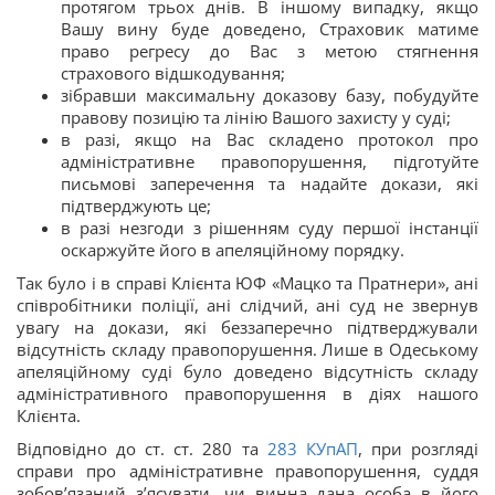
протягом трьох днів. В іншому випадку, якщо
Вашу вину буде доведено, Страховик матиме
право регресу до Вас з метою стягнення
страхового відшкодування;
зібравши максимальну доказову базу, побудуйте
правову позицію та лінію Вашого захисту у суді;
в разі, якщо на Вас складено протокол про
адміністративне правопорушення, підготуйте
письмові заперечення та надайте докази, які
підтверджують це;
в разі незгоди з рішенням суду першої інстанції
оскаржуйте його в апеляційному порядку.
Так було і в справі Клієнта ЮФ «Мацко та Пратнери», ані
співробітники поліції, ані слідчий, ані суд не звернув
увагу на докази, які беззаперечно підтверджували
відсутність складу правопорушення. Лише в Одеському
апеляційному суді було доведено відсутність складу
адміністративного правопорушення в діях нашого
Клієнта.
Відповідно до ст. ст. 280 та
283
КУпАП
, при розгляді
справи про адміністративне правопорушення, суддя
зобов’язаний з’ясувати, чи винна дана особа в його