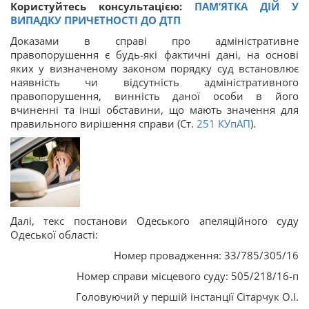
Користуйтесь консультацією:
ПАМ’ЯТКА ДІЙ У
ВИПАДКУ ПРИЧЕТНОСТІ ДО ДТП
Доказами в справі про адміністративне
правопорушення є будь-які фактичні дані, на основі
яких у визначеному законом порядку суд встановлює
наявність чи відсутність адміністративного
правопорушення, винність даної особи в його
вчиненні та інші обставини, що мають значення для
правильного вирішення справи (Ст.
251
КУпАП
).
Далі, текс постанови Одеського апеляційного суду
Одеської області:
Номер провадження: 33/785/305/16
Номер справи місцевого суду: 505/218/16-п
Головуючий у першій інстанції Сітарчук О.І.