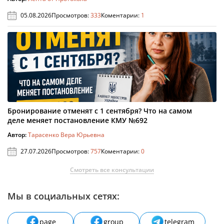
05.08.2026
Просмотров:
333
Коментарии:
1
Бронирование отменят с 1 сентября? Что на самом
деле меняет постановление КМУ №692
Автор:
Тарасенко Вера Юрьевна
27.07.2026
Просмотров:
757
Коментарии:
0
Смотреть все консультации
Мы в социальных сетях:
page
group
telegram