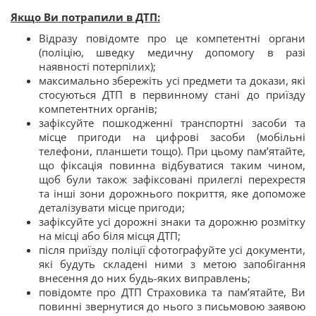
Якщо Ви потрапили в ДТП:
Відразу повідомте про це компетентні органи
(поліцію, шведку медичну допомогу в разі
наявності потерпілих);
максимально збережіть усі предмети та докази, які
стосуються ДТП в первинному стані до приїзду
компетентних органів;
зафіксуйте пошкодженні транспортні засоби та
місце пригоди на цифрові засоби (мобільні
телефони, планшети тощо). При цьому пам’ятайте,
що фіксація повинна відбуватися таким чином,
щоб були також зафіксовані прилеглі перехрестя
та інші зони дорожнього покриття, яке допоможе
деталізувати місце пригоди;
зафіксуйте усі дорожні знаки та дорожню розмітку
на місці або біля місця ДТП;
після приїзду поліції сфотографуйте усі документи,
які будуть складені ними з метою запобігання
внесення до них будь-яких виправлень;
повідомте про ДТП Страховика та пам’ятайте, Ви
повинні звернутися до нього з письмовою заявою