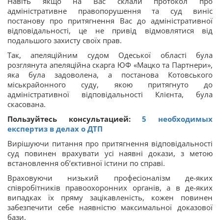
Навіть якщо на Вас склали протокол про
адміністративне правопорушення та суд виніс
постанову про притягнення Вас до адміністративної
відповідальності, це не привід відмовлятися від
подальшого захисту своїх прав.
Так, апеляційним судом Одеської області була
розглянута апеляційна скарга ЮФ «Мацко та Партнери»,
яка була задоволена, а постанова Котовського
міськрайонного суду, якою притягнуто до
адміністративної відповідальності Клієнта, була
скасована.
Пользуйтесь консультацией:
5 необходимых
експертиз в делах о ДТП
Вирішуючи питання про притягнення відповідальності
суд повинен врахувати усі наявні докази, з метою
встановлення об’єктивної істини по справі.
Враховуючи низький професіоналізм де-яких
співробітників правоохоронних органів, а в де-яких
випадках їх пряму зацікавленість, кожен повинен
забезпечити себе наявністю максимальної доказової
бази.