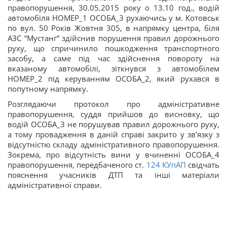
правопорушення, 30.05.2015 року о 13.10 год., водій
автомобіля НОМЕР_1 ОСОБА_3 рухаючись у м. Котовськ
по вул. 50 Років Жовтня 305, в напрямку центра, біля
АЗС “Мустанг” здійснив порушення правил дорожнього
руху, що спричинило пошкодження транспортного
засобу, а саме під час здійснення повороту на
вказаному автомобілі, зіткнувся з автомобілем
НОМЕР_2 під керуванням ОСОБА_2, який рухався в
попутному напрямку.
Розглядаючи протокол про адміністративне
правопорушення, суддя прийшов до висновку, що
водій ОСОБА_3 не порушував правил дорожнього руху,
а тому провадження в даній справі закрито у зв’язку з
відсутністю складу адміністративного правопорушення.
Зокрема, про відсутність вини у вчиненні ОСОБА_4
правопорушення, передбаченого ст.
124
КУпАП
свідчать
пояснення учасників ДТП та інші матеріали
адміністративної справи.