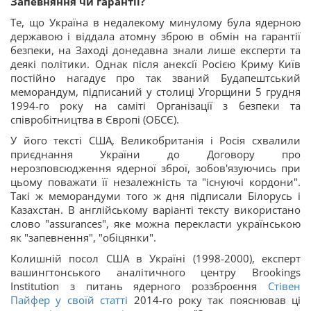
Запевняння чи гарантії?
Те, що Україна в недалекому минулому була ядерною
державою і віддала атомну зброю в обмін на гарантії
безпеки, на Заході донедавна знали лише експерти та
деякі політики. Однак після анексії Росією Криму Київ
постійно нагадує про так званий Будапештський
меморандум, підписаний у столиці Угорщини 5 грудня
1994-го року на саміті Організації з безпеки та
співробітництва в Європі (ОБСЄ).
У його тексті США, Великобританія і Росія схвалили
приєднання України до Договору про
нерозповсюдження ядерної зброї, зобов'язуючись при
цьому поважати її незалежність та "існуючі кордони".
Такі ж меморандуми того ж дня підписали Білорусь і
Казахстан. В англійському варіанті тексту використано
слово "assurances", яке можна перекласти українською
як "запевнення", "обіцянки".
Колишній посол США в Україні (1998-2000), експерт
вашингтонського аналітичного центру Brookings
Institution з питань ядерного роззброєння
Стівен
Пайфер у своїй статті
2014-го року так пояснював ці