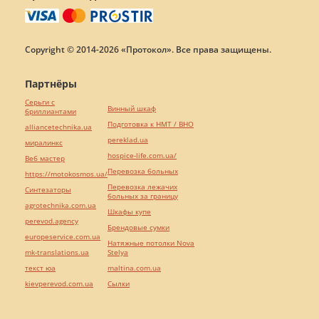
Copyright © 2014-2026 «Протокол». Все права защищены.
Партнёры
Серьги с
Винный шкаф
бриллиантами
Подготовка к НМТ / ВНО
alliancetechnika.ua
pereklad.ua
миралинкс
hospice-life.com.ua/
Веб мастер
Перевозка больных
https://motokosmos.ua/
Перевозка лежачих
Синтезаторы
больных за границу
agrotechnika.com.ua
Шкафы купе
perevod.agency
Брендовые сумки
europeservice.com.ua
Натяжные потолки Nova
mk-translations.ua
Stelya
текст юа
maltina.com.ua
kievperevod.com.ua
Cылки