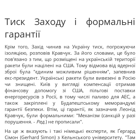
Тиск Заходу і формальні
гарантії
Крім того, Захід чинив на Україну тиск, погрожуючи
ізоляцією, розповів Кравчук. За його словами, це було
пов'язано з тим, що розміщені на українській території
ракети були націлені на США. Тому відмова від ядерної
зброї була "єдиним можливим рішенням", запевнив
екс-президент. Українські ракети були вивезені в Росію
чи знищені. Київ у вигляді компенсації отримав
фінансову допомогу зі США, пільгові поставки
енергоресурсів з Росії, в тому числі паливо для АЕС, а
також закріплені у Будапештському меморандумі
гарантії безпеки. Втім, ці гарантії, як зазначив Леонід
Кравчук, були формальними: "Механізм (санкцій у разі
порушення. -
Ред
.) не прописали".
На це ж вказують і такі німецькі експерти, як Ґергард
Сімон (Gerhard Simon) з Кельнського університету. "Там