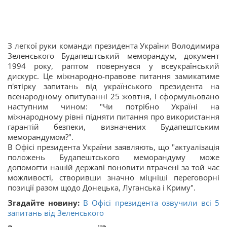
З легкої руки команди президента України Володимира
Зеленського Будапештський меморандум, документ
1994 року, раптом повернувся у всеукраїнський
дискурс. Це міжнародно-правове питання замикатиме
п'ятірку запитань від українського президента на
всенародному опитуванні 25 жовтня, і сформульовано
наступним чином: "Чи потрібно Україні на
міжнародному рівні підняти питання про використання
гарантій безпеки, визначених Будапештським
меморандумом?".
В Офісі президента України заявляють, що "актуалізація
положень Будапештського меморандуму може
допомогти нашій державі поновити втрачені за той час
можливості, створивши значно міцніші переговорні
позиції разом щодо Донецька, Луганська і Криму".
Згадайте новину:
В Офісі президента озвучили всі 5
запитань від Зеленського