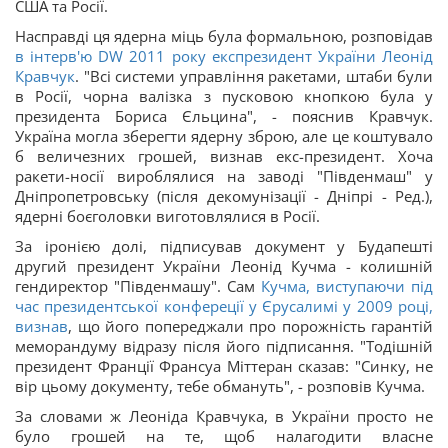
США та Росії.
Насправді ця ядерна міць була формальною, розповідав
в інтерв'ю DW 2011 року експрезидент України Леонід
Кравчук
. "Всі системи управління ракетами, штаби були
в Росії, чорна валізка з пусковою кнопкою була у
президента Бориса Єльцина", - пояснив Кравчук.
Україна могла зберегти ядерну зброю, але це коштувало
б величезних грошей, визнав екс-президент. Хоча
ракети-носії вироблялися на заводі "Південмаш" у
Дніпропетровську (після декомунізації - Дніпрі - Ред.),
ядерні боєголовки виготовлялися в Росії.
За іронією долі, підписував документ у Будапешті
другий президент України Леонід Кучма - колишній
гендиректор "Південмашу". Сам
Кучма, виступаючи під
час президентської конфереції у Єрусалимі у 2009 році,
визнав
, що його попереджали про порожність гарантій
меморандуму відразу після його підписання. "Тодішній
президент Франції Франсуа Міттеран сказав: "Синку, не
вір цьому документу, тебе обмануть", - розповів Кучма.
За словами ж Леоніда Кравчука, в України просто не
було грошей на те, щоб налагодити власне