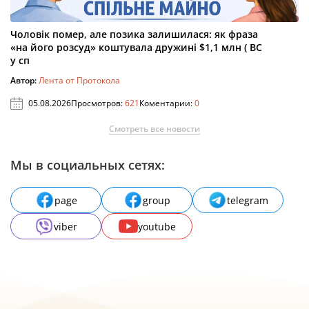
Чоловік помер, але позика залишилася: як фраза
«на його розсуд» коштувала дружині $1,1 млн ( ВС
у сп
Автор:
Лента от Протокола
05.08.2026
Просмотров:
621
Коментарии:
0
Смотреть все новости
Мы в социальных сетях:
page
group
telegram
viber
youtube