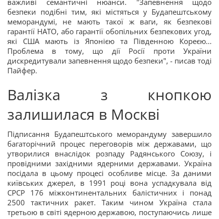
важливі семантичні нюанси. "Запевнення щодо
безпеки подібні тим, які містяться у Будапештському
меморандумі, не мають такої ж ваги, як безпекові
гарантії НАТО, або гарантії обопільних безпекових угод,
які США мають із Японією та Південною Кореєю...
Проблема в тому, що дії Росії проти України
дискредитували запевнення щодо безпеки", - писав тоді
Пайфер.
Валізка з кнопкою
залишилася в Москві
Підписання Будапештського меморандуму завершило
багаторічний процес переговорів між державами, що
утворилися внаслідок розпаду Радянського Союзу, і
провідними західними ядерними державами. Україна
посідала в цьому процесі особливе місце. За даними
київських джерел, в 1991 році вона успадкувала від
СРСР 176 міжконтинентальних балістичних і понад
2500 тактичних ракет. Таким чином Україна стала
третьою в світі ядерною державою, поступаючись лише