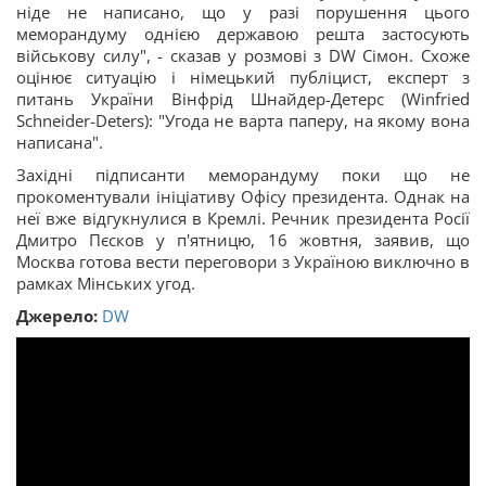
ніде не написано, що у разі порушення цього
меморандуму однією державою решта застосують
військову силу", - сказав у розмові з DW Сімон. Схоже
оцінює ситуацію і німецький публіцист, експерт з
питань України Вінфрід Шнайдер-Детерс (Winfried
Schneider-Deters): "Угода не варта паперу, на якому вона
написана".
Західні підписанти меморандуму поки що не
прокоментували ініціативу Офісу президента. Однак на
неї вже відгукнулися в Кремлі. Речник президента Росії
Дмитро Пєсков у п'ятницю, 16 жовтня, заявив, що
Москва готова вести переговори з Україною виключно в
рамках Мінських угод.
Джерело:
DW