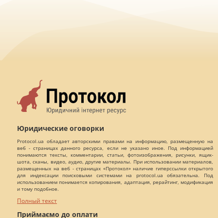
Юридические оговорки
Protocol.ua обладает авторскими правами на информацию, размещенную на
веб - страницах данного ресурса, если не указано иное. Под информацией
понимаются тексты, комментарии, статьи, фотоизображения, рисунки, ящик-
шота, сканы, видео, аудио, другие материалы. При использовании материалов,
размещенных на веб - страницах «Протокол» наличие гиперссылки открытого
для индексации поисковыми системами на protocol.ua обязательна. Под
использованием понимается копирования, адаптация, рерайтинг, модификация
и тому подобное.
Полный текст
Приймаємо до оплати