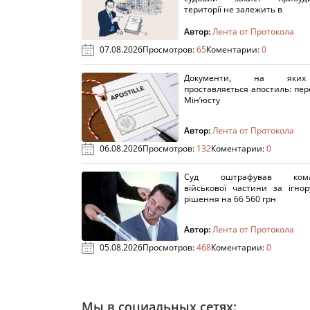
території не залежить в
Автор:
Лента от Протокола
07.08.2026
Просмотров:
65
Коментарии:
0
Документи, на яки
проставляється апостиль: пере
Мін’юсту
Автор:
Лента от Протокола
06.08.2026
Просмотров:
132
Коментарии:
0
Суд оштрафував кома
військової частини за ігно
рішення на 66 560 грн
Автор:
Лента от Протокола
05.08.2026
Просмотров:
468
Коментарии:
0
Мы в социальных сетях: