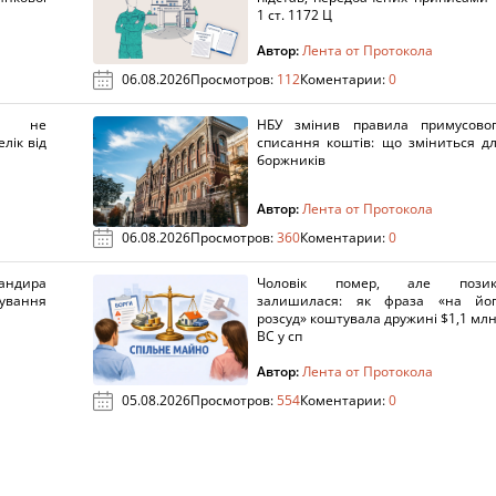
1 ст. 1172 Ц
Автор:
Лента от Протокола
06.08.2026
Просмотров:
112
Коментарии:
0
х не
НБУ змінив правила примусово
лік від
списання коштів: що зміниться д
боржників
Автор:
Лента от Протокола
06.08.2026
Просмотров:
360
Коментарии:
0
ндира
Чоловік помер, але позик
рування
залишилася: як фраза «на йо
розсуд» коштувала дружині $1,1 млн
ВС у сп
Автор:
Лента от Протокола
05.08.2026
Просмотров:
554
Коментарии:
0