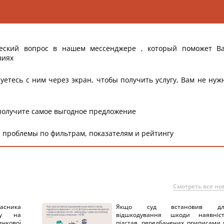
еский вопрос в нашем мессенджере , который поможет В
виях
уетесь с ним через экран, чтобы получить услугу, Вам не нуж
получите самое выгодное предложение
 проблемы по фильтрам, показателям и рейтингу
Смотреть все но
ника
Якщо суд встановив дл
нку на
відшкодування шкоди наявніс
нкової
підстав, передбачених приписами 