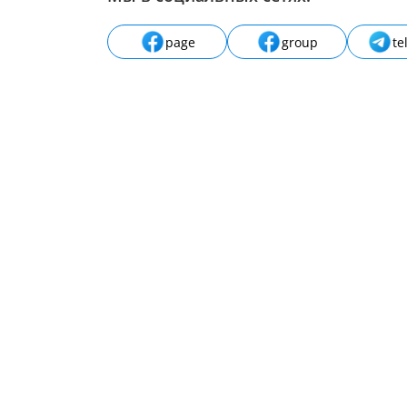
page
group
te