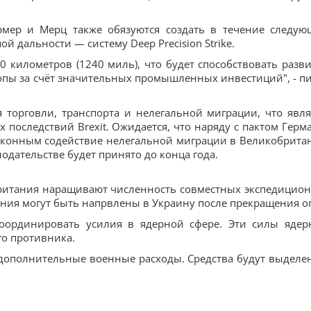
рмер и Мерц также обязуются создать в течение следую
й дальности — систему Deep Precision Strike.
00 километров (1240 миль), что будет способствовать разв
опы за счёт значительных промышленных инвестиций", - п
 торговли, транспорта и нелегальной миграции, что явля
последствий Brexit. Ожидается, что наряду с пактом Герм
законным содействие нелегальной миграции в Великобрита
одательстве будет принято до конца года.
британия наращивают численность совместных экспедицио
ления могут быть напрвлены в Украину после прекращения о
координировать усилия в ядерной сфере. Эти силы ядер
го противника.
 дополнительные военные расходы. Средства будут выделе