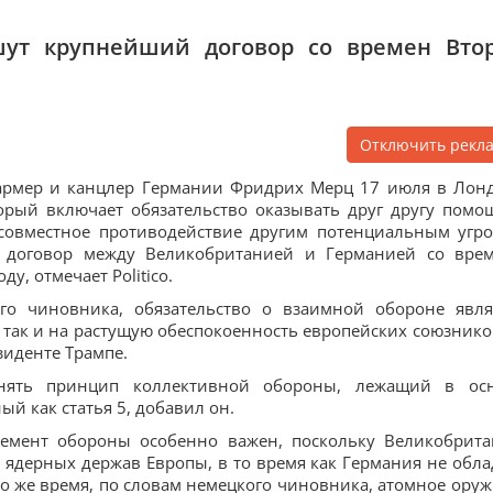
ут крупнейший договор со времен Вто
Отключить рекл
армер и канцлер Германии Фридрих Мерц 17 июля в Лон
орый включает обязательство оказывать друг другу помо
 совместное противодействие другим потенциальным угро
й договор между Великобританией и Германией со вре
, отмечает Politico.
го чиновника, обязательство о взаимной обороне явля
, так и на растущую обеспокоенность европейских союзнико
иденте Трампе.
нять принцип коллективной обороны, лежащий в ос
й как статья 5, добавил он.
лемент обороны особенно важен, поскольку Великобрита
х ядерных держав Европы, в то время как Германия не обла
 же время, по словам немецкого чиновника, атомное оруж