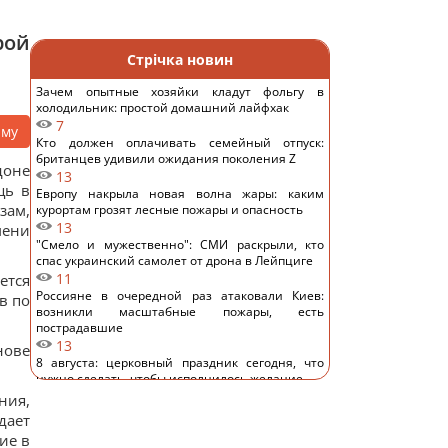
рой
Стрічка новин
Зачем опытные хозяйки кладут фольгу в
холодильник: простой домашний лайфхак
7
аму
Кто должен оплачивать семейный отпуск:
британцев удивили ожидания поколения Z
доне
13
щь в
Европу накрыла новая волна жары: каким
зам,
курортам грозят лесные пожары и опасность
13
мени
"Смело и мужественно": СМИ раскрыли, кто
спас украинский самолет от дрона в Лейпциге
11
ется
Россияне в очередной раз атаковали Киев:
в по
возникли масштабные пожары, есть
пострадавшие
13
нове
8 августа: церковный праздник сегодня, что
нужно сделать, чтобы исполнилось желание
23
ния,
В июле Украина сбила 87% ударных дронов и
дает
лишь 15% баллистических ракет, – отчет
ие в
15