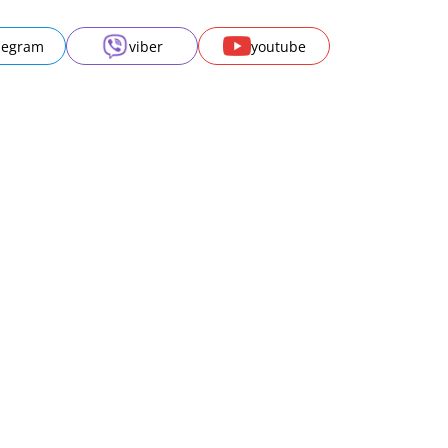
legram
viber
youtube