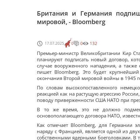
Британия и Германия подпиш
мировой, - Bloomberg
0
132
17.07.2025
0
Премьер-министр Великобритании Кир Ст
планируют подписать новый договор, кот
случае вооруженного нападения, а также
пишет Bloomberg. Это будет крупнейши
окончания Второй мировой войны в 1945 году
По словам высокопоставленного немецко
реакцией как на растущую агрессию России
поводу приверженности США НАТО при през
В то же время, это не должно подме
основополагающего договора НАТО, известны
Как отмечает Bloomberg, для Германии э
наряду с Францией, является одной из дву
собственными ядерными боеголовками. В то