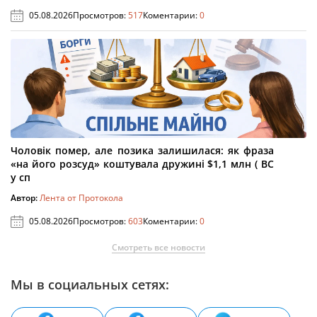
05.08.2026
Просмотров:
517
Коментарии:
0
Чоловік помер, але позика залишилася: як фраза
«на його розсуд» коштувала дружині $1,1 млн ( ВС
у сп
Автор:
Лента от Протокола
05.08.2026
Просмотров:
603
Коментарии:
0
Смотреть все новости
Мы в социальных сетях: