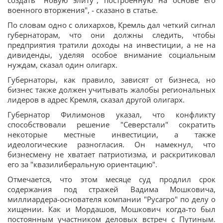
создать "новую элиту", построенную на основе его
военного вторжения", - сказано в статье.
По словам одно с олихархов, Кремль дал четкий сигнал
губернаторам, что они должны следить, чтобы
предприятия тратили доходы на инвестиции, а не на
дивиденды, уделяя особое внимание социальным
нуждам, сказал один олигарх.
Губернаторы, как правило, зависят от бизнеса, но
бизнес также должен учитывать жалобы региональных
лидеров в адрес Кремля, сказал другой олигарх.
Губернатор Филимонов указал, что конфликту
способствовали решение "Северстали" сократить
некоторые местные инвестиции, а также
идеологические разногласия. Он намекнул, что
бизнесмену не хватает патриотизма, и раскритиковал
его за "квазилиберальную ориентацию".
Отмечается, что этом месяце суд продлил срок
содержания под стражей Вадима Мошковича,
миллиардера-основателя компании "Русагро" по делу о
хищении. Как и Мордашов, Мошкович когда-то был
постоянным участником деловых встреч с Путиным.