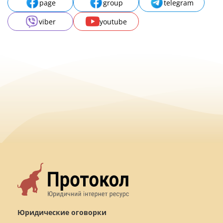
page
group
telegram
viber
youtube
Юридические оговорки