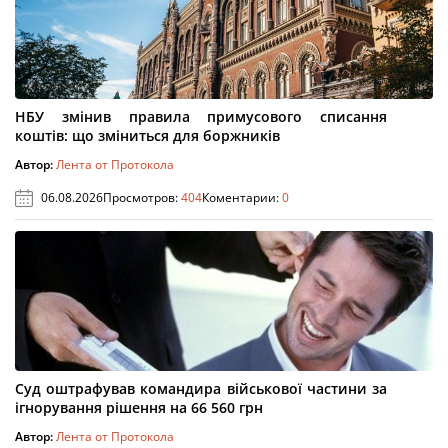
НБУ змінив правила примусового списання
коштів: що зміниться для боржників
Автор:
Лента от Протокола
06.08.2026
Просмотров:
404
Коментарии:
0
Суд оштрафував командира військової частини за
ігнорування рішення на 66 560 грн
Автор:
Лента от Протокола