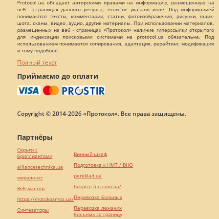
Protocol.ua обладает авторскими правами на информацию, размещенную на
веб - страницах данного ресурса, если не указано иное. Под информацией
понимаются тексты, комментарии, статьи, фотоизображения, рисунки, ящик-
шота, сканы, видео, аудио, другие материалы. При использовании материалов,
размещенных на веб - страницах «Протокол» наличие гиперссылки открытого
для индексации поисковыми системами на protocol.ua обязательна. Под
использованием понимается копирования, адаптация, рерайтинг, модификация
и тому подобное.
Полный текст
Приймаємо до оплати
Copyright © 2014-2026 «Протокол». Все права защищены.
Партнёры
Серьги с
Винный шкаф
бриллиантами
Подготовка к НМТ / ВНО
alliancetechnika.ua
pereklad.ua
миралинкс
hospice-life.com.ua/
Веб мастер
Перевозка больных
https://motokosmos.ua/
Перевозка лежачих
Синтезаторы
больных за границу