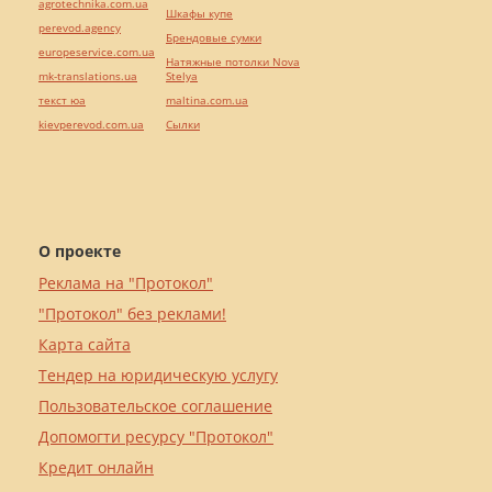
agrotechnika.com.ua
Шкафы купе
perevod.agency
Брендовые сумки
europeservice.com.ua
Натяжные потолки Nova
mk-translations.ua
Stelya
текст юа
maltina.com.ua
kievperevod.com.ua
Cылки
О проекте
Реклама на "Протокол"
"Протокол" без реклами!
Карта сайта
Тендер на юридическую услугу
Пользовательское соглашение
Допомогти ресурсу "Протокол"
Кредит онлайн