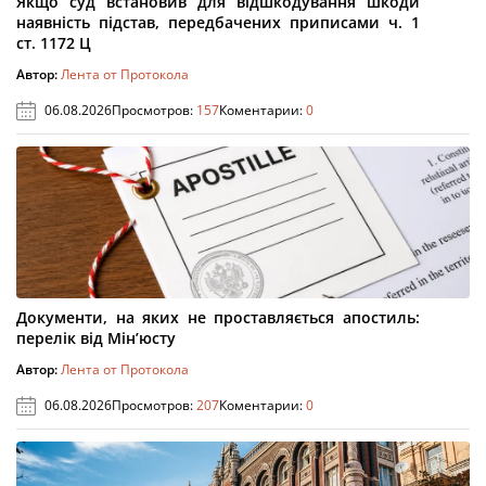
Якщо суд встановив для відшкодування шкоди
наявність підстав, передбачених приписами ч. 1
ст. 1172 Ц
Автор:
Лента от Протокола
06.08.2026
Просмотров:
157
Коментарии:
0
Документи, на яких не проставляється апостиль:
перелік від Мін’юсту
Автор:
Лента от Протокола
06.08.2026
Просмотров:
207
Коментарии:
0