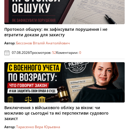
Протокол обшуку: як зафіксувати порушення і не
втратити докази для захисту
Автор:
Бессонов Віталій Анатолійович
07.08.2026
Просмотров:
52
Коментарии:
0
Виключення з військового обліку за віком: чи
можливо це сьогодні та які перспективи судового
захист
Автор:
Тарасенко Вера Юрьевна