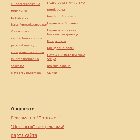
Подготовка к НМТ / ВНО
alliancetechnika.ua
pereklad.ua
миралинкс
hospice-life.com.ua/
Веб мастер
Перевозка больных
https://motokosmos.ua/
Перевозка лежачих
Синтезаторы
больных за границу
agrotechnika.com.ua
Шкафы купе
perevod.agency
Брендовые сумки
europeservice.com.ua
Натяжные потолки Nova
mk-translations.ua
Stelya
текст юа
maltina.com.ua
kievperevod.com.ua
Cылки
О проекте
Реклама на "Протокол"
"Протокол" без реклами!
Карта сайта