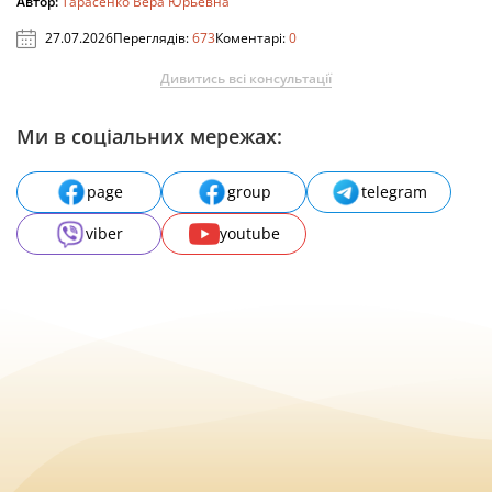
Автор:
Тарасенко Вера Юрьевна
27.07.2026
Переглядів:
673
Коментарі:
0
Дивитись всі консультації
Ми в соціальних мережах:
page
group
telegram
viber
youtube