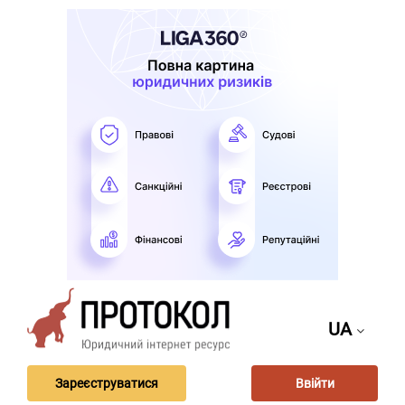
UA
Зареєструватися
Ввійти