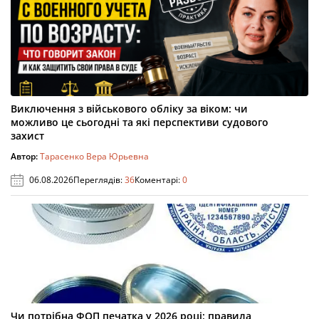
Виключення з військового обліку за віком: чи
можливо це сьогодні та які перспективи судового
захист
Автор:
Тарасенко Вера Юрьевна
06.08.2026
Переглядів:
36
Коментарі:
0
Чи потрібна ФОП печатка у 2026 році: правила