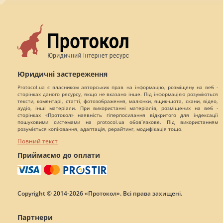
Юридичні застереження
Protocol.ua є власником авторських прав на інформацію, розміщену на веб -
сторінках даного ресурсу, якщо не вказано інше. Під інформацією розуміються
тексти, коментарі, статті, фотозображення, малюнки, ящик-шота, скани, відео,
аудіо, інші матеріали. При використанні матеріалів, розміщених на веб -
сторінках «Протокол» наявність гіперпосилання відкритого для індексації
пошуковими системами на protocol.ua обов`язкове. Під використанням
розуміється копіювання, адаптація, рерайтинг, модифікація тощо.
Повний текст
Приймаємо до оплати
Copyright © 2014-2026 «Протокол». Всі права захищені.
Партнери