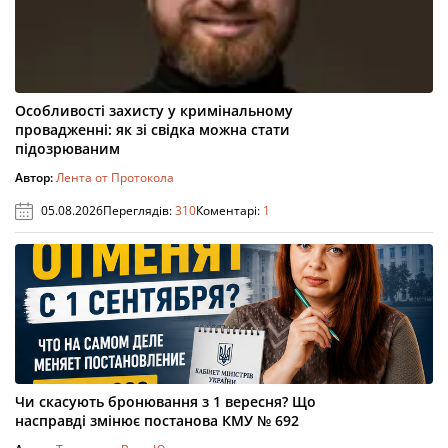
Особливості захисту у кримінальному
провадженні: як зі свідка можна стати
підозрюваним
Автор:
Лента от Протокола
05.08.2026
Переглядів:
310
Коментарі:
1
Чи скасують бронювання з 1 вересня? Що
насправді змінює постанова КМУ № 692