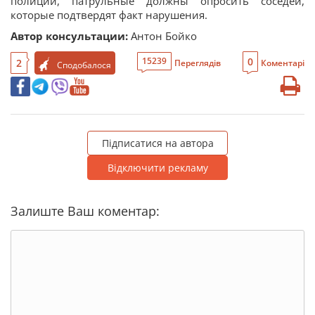
полиции, патрульные должны опросить соседей,
которые подтвердят факт нарушения.
Автор консультации:
Антон Бойко
0
15239
2
Переглядів
Коментарі
Сподобалося
Підписатися на автора
Відключити рекламу
Залиште Ваш коментар: