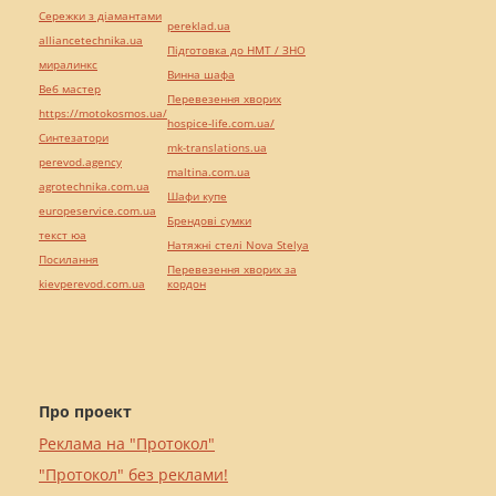
Сережки з діамантами
pereklad.ua
alliancetechnika.ua
Підготовка до НМТ / ЗНО
миралинкс
Винна шафа
Веб мастер
Перевезення хворих
https://motokosmos.ua/
hospice-life.com.ua/
Синтезатори
mk-translations.ua
perevod.agency
maltina.com.ua
agrotechnika.com.ua
Шафи купе
europeservice.com.ua
Брендові сумки
текст юа
Натяжні стелі Nova Stelya
Посилання
Перевезення хворих за
kievperevod.com.ua
кордон
Про проект
Реклама на "Протокол"
"Протокол" без реклами!