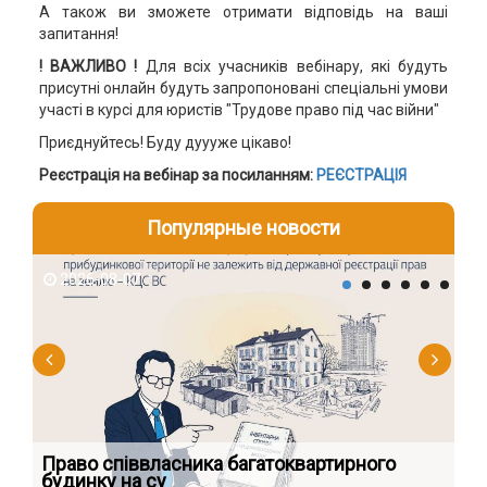
А також ви зможете отримати відповідь на ваші
запитання!
! ВАЖЛИВО !
Для всіх учасників вебінару, які будуть
присутні онлайн будуть запропоновані спеціальні умови
участі в курсі для юристів "Трудове право під час війни"
Приєднуйтесь! Буду дуууже цікаво!
Реєстрація на вебінар за посиланням:
РЕЄСТРАЦІЯ
Популярные новости
2026-08-07
2
к
Право співвласника багатоквартирного
Як
будинку на су
шк