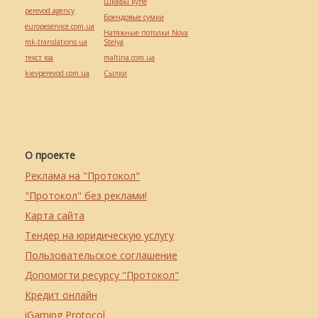
Шкафы купе
perevod.agency
Брендовые сумки
europeservice.com.ua
Натяжные потолки Nova
mk-translations.ua
Stelya
текст юа
maltina.com.ua
kievperevod.com.ua
Cылки
О проекте
Реклама на "Протокол"
"Протокол" без реклами!
Карта сайта
Тендер на юридическую услугу
Пользовательское соглашение
Допомогти ресурсу "Протокол"
Кредит онлайн
iGaming Protocol