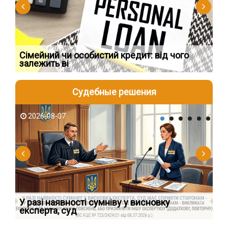
Сімейний чи особистий кредит: від чого
Пр
залежить ві
по
Судебные решения
2026-08-07
2
У разі наявності сумніву у висновку
Як
експерта, суд
вк