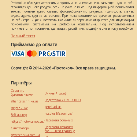
Protocol.ua обладает авторскими правами на информацию, размещенную на веб -
страницах данного ресурса, если не указано иное. Под информацией понимаются
тексты, комментарии, статьи, фотоизображения, рисунки, ящик-шота, сканы,
видео, аудио, другие материалы. При использовании материалов, размещенных
на веб - страницах «Протокол» наличие гиперссылки открытого для индексации
поисковыми системами на protocol.ua обязательна. Под использованием
понимается копирования, адаптация, рерайтинг, модификация и тому подобное.
Полный текст
Приймаємо до оплати
Copyright © 2014-2026 «Протокол». Все права защищены.
Партнёры
Серьги с
Винный шкаф
бриллиантами
Подготовка к НМТ / ВНО
alliancetechnika.ua
pereklad.ua
миралинкс
hospice-life.com.ua/
Веб мастер
Перевозка больных
https://motokosmos.ua/
Перевозка лежачих
Синтезаторы
больных за границу
agrotechnika.com.ua