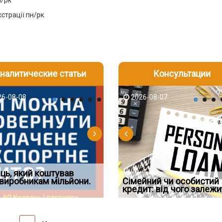
н/рк
страції пн/рк
налитические статьи
Консультации
-06
6-08-08
2026-08-05
2026-08-06
2026-08-07
2026-08-07
2026-07-30
д встановив для
ць, який коштував
Документи, на яких не
Огляд практики ВС від
Восьмий ААС факти
дування шкоди
виробникам мільйони.
Чи потрібна ФОП печатка у
проставляється апостиль:
Ростислава Кравця, що
Сімейний чи особистий
підтвердив, що ЦВ
2026 році: правила засто
пер
опублі
кредит: від чого залежи
скас