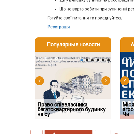
Дії у випадку зупинення реєстрації п
Що не варто робити при зупиненні реє
Готуйте свої питання та приєднуйтесь!
Реєстрація
Популярные новости
А
2026-08-07
2026-08-03
2026-08
202
Право співвласника
ФУНДАМЕНТАЛЬНА
Якщо су
Міся
 але позика
багатоквартирного будинку
ПРОБЛЕМА «СУДОВОЇ
відшко
агро
 фраза «на
на су
ПРАКТИКИ», АБО ПР
наявніс
Чи