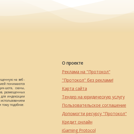
О проекте
Реклама на "Протокол"
"Протокол" без реклами!
ещенную на веб -
ацией понимаются
Карта сайта
ик-шота, сканы,
ов, размещенных
Тендер на юридическую услугу
о для индексации
использованием
Пользовательское соглашение
 тому подобное.
Допомогти ресурсу "Протокол"
Кредит онлайн
iGaming Protocol