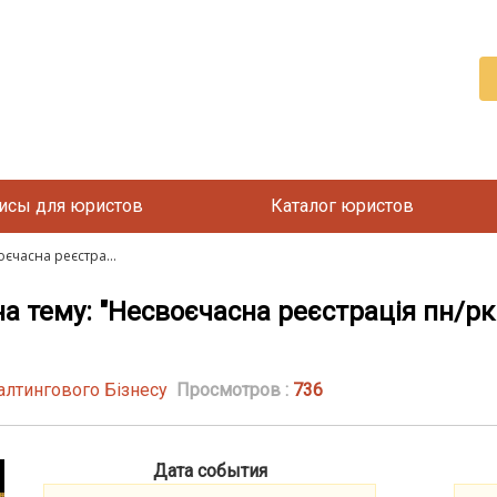
исы для юристов
Каталог юристов
єчасна реєстра...
 тему: "Несвоєчасна реєстрація пн/рк 
алтингового Бізнесу
Просмотров :
736
Дата события