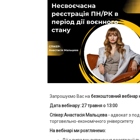
Запрошуємо Вас на
безкоштовний вебінар на
Дата вебінару: 27 травня о 13:00
Спікер:Анастасія Мальцева -
адвокат з под
торговельно-економічного університету
На вебінарі ми розглянемо: