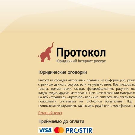
Юридические оговорки
Protocol.ua обладает авторскими правами на информацию, разм
страницах данного ресурса, если не указано иное. Под информ
тексты, комментарии, статьи, фотоизображения, рисунки, ящ
видео, аудио, другие материалы. При использовании материал
на веб - страницах «Протокол» наличие гиперссылки открытог
поисковыми системами на protocol.ua обязательна. Под 
понимается копирования, адаптация, рерайтинг, модификация и
Полный текст
Приймаємо до оплати