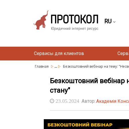
RU
Сервисы для клиентов
Серв
...
Главная
Безкоштовний вебінар на тему: "Несво
Безкоштовний вебінар на
стану"
23.05.2024
Автор:
Академія Конс