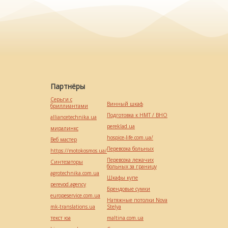
Партнёры
Серьги с
Винный шкаф
бриллиантами
Подготовка к НМТ / ВНО
alliancetechnika.ua
pereklad.ua
миралинкс
hospice-life.com.ua/
Веб мастер
Перевозка больных
https://motokosmos.ua/
Перевозка лежачих
Синтезаторы
больных за границу
agrotechnika.com.ua
Шкафы купе
perevod.agency
Брендовые сумки
europeservice.com.ua
Натяжные потолки Nova
mk-translations.ua
Stelya
текст юа
maltina.com.ua