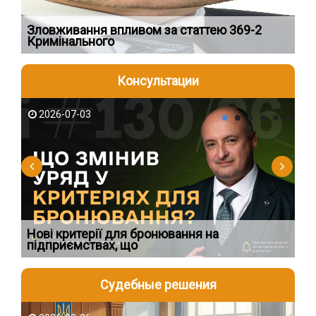
Зловживання впливом за статтею 369-2
Пе
Кримінального
пі
Консультации
2026-07-03
2
Нові критерії для бронювання на
Ви
підприємствах, що
по
Судебные решения