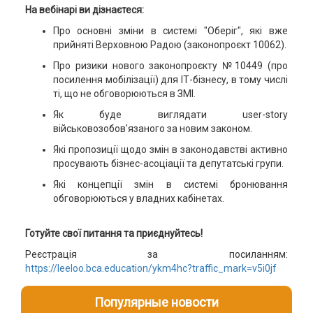
На вебінарі ви дізнаєтеся:
Про основні зміни в системі "Оберіг", які вже
прийняті Верховною Радою (законопроєкт 10062).
Про ризики нового законопроєкту №10449 (про
посилення мобілізації) для ІТ-бізнесу, в тому числі
ті, що не обговорюються в ЗМІ.
Як буде виглядати user-story
військовозобов'язаного за новим законом.
Які пропозиції щодо змін в законодавстві активно
просувають бізнес-асоціації та депутатські групи.
Які концепції змін в системі бронювання
обговорюються у владних кабінетах.
Готуйте свої питання та приєднуйтесь!
Реєстрація за посиланням:
https://leeloo.bca.education/ykm4hc?traffic_mark=v5i0jf
Популярные новости