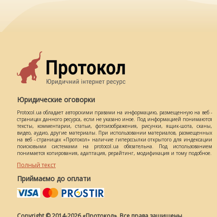
Юридические оговорки
Protocol.ua обладает авторскими правами на информацию, размещенную на веб -
страницах данного ресурса, если не указано иное. Под информацией понимаются
тексты, комментарии, статьи, фотоизображения, рисунки, ящик-шота, сканы,
видео, аудио, другие материалы. При использовании материалов, размещенных
на веб - страницах «Протокол» наличие гиперссылки открытого для индексации
поисковыми системами на protocol.ua обязательна. Под использованием
понимается копирования, адаптация, рерайтинг, модификация и тому подобное.
Полный текст
Приймаємо до оплати
Copyright © 2014-2026 «Протокол». Все права защищены.