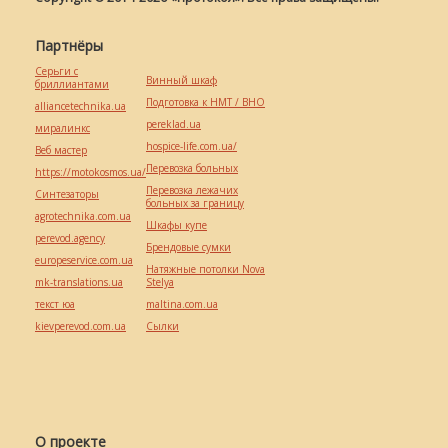
Партнёры
Серьги с
Винный шкаф
бриллиантами
Подготовка к НМТ / ВНО
alliancetechnika.ua
pereklad.ua
миралинкс
hospice-life.com.ua/
Веб мастер
Перевозка больных
https://motokosmos.ua/
Перевозка лежачих
Синтезаторы
больных за границу
agrotechnika.com.ua
Шкафы купе
perevod.agency
Брендовые сумки
europeservice.com.ua
Натяжные потолки Nova
mk-translations.ua
Stelya
текст юа
maltina.com.ua
kievperevod.com.ua
Cылки
О проекте