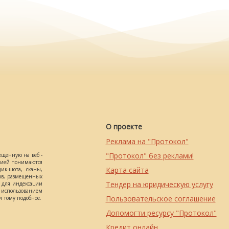
О проекте
Реклама на "Протокол"
"Протокол" без реклами!
ещенную на веб -
ацией понимаются
Карта сайта
ик-шота, сканы,
ов, размещенных
Тендер на юридическую услугу
о для индексации
использованием
Пользовательское соглашение
 тому подобное.
Допомогти ресурсу "Протокол"
Кредит онлайн