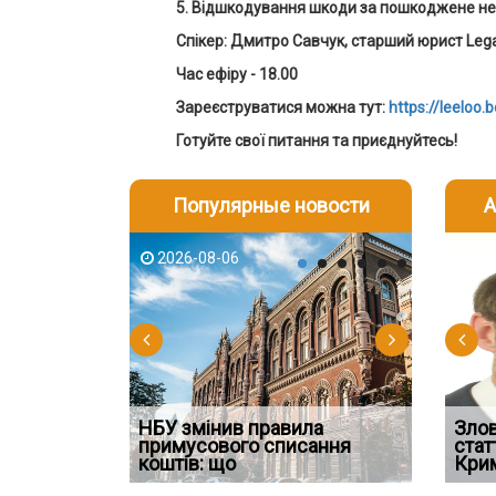
5. Відшкодування шкоди за пошкоджене не
Спікер: Дмитро Савчук, старший юрист Leg
Час ефіру - 18.00
Зареєструватися можна тут:
https://leeloo.
Готуйте свої питання та приєднуйтесь!
Популярные новости
А
2026-08-06
2026-08-03
2026-08
202
НБУ змінив правила
Водії можуть отримати
Якщо су
Зло
 ефективним
примусового списання
компенсацію за незаконні
відшко
стат
сту речових
коштів: що
дії
наявніс
Кри