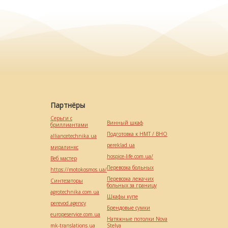
Партнёры
Серьги с
Винный шкаф
бриллиантами
Подготовка к НМТ / ВНО
alliancetechnika.ua
pereklad.ua
миралинкс
hospice-life.com.ua/
Веб мастер
Перевозка больных
https://motokosmos.ua/
Перевозка лежачих
Синтезаторы
больных за границу
agrotechnika.com.ua
Шкафы купе
perevod.agency
Брендовые сумки
europeservice.com.ua
Натяжные потолки Nova
mk-translations.ua
Stelya