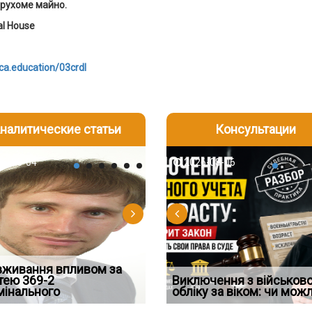
рухоме майно.
al House
bca.education/03crdl
налитические статьи
Консультации
-06
6-08-04
2026-08-05
2026-08-06
2026-08-04
2026-08-06
2026-07-30
д встановив для
вживання впливом за
Особливості захисту у
Документи, на яких не
Переоформлення
Восьмий ААС факти
дування шкоди
тею 369-2
кримінальному
проставляється апостиль:
відстрочки за іншою
Виключення з військов
підтвердив, що ЦВ
мінального
провадженні: я
пер
підставою: нов
обліку за віком: чи мож
скас