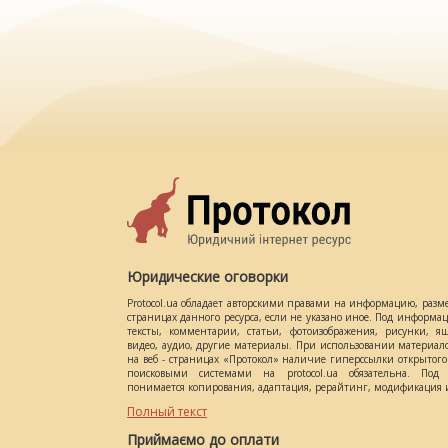
Юридические оговорки
Protocol.ua обладает авторскими правами на информацию, разм
страницах данного ресурса, если не указано иное. Под информ
тексты, комментарии, статьи, фотоизображения, рисунки, ящ
видео, аудио, другие материалы. При использовании материал
на веб - страницах «Протокол» наличие гиперссылки открытог
поисковыми системами на protocol.ua обязательна. Под 
понимается копирования, адаптация, рерайтинг, модификация и
Полный текст
Приймаємо до оплати