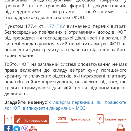
грошовій та не грошовій формі) і документально
підтвердженими витратами, пов’язаними з
господарською діяльністю такої ФОП.
Пунктом 177.4 ст.
177
ПКУ
визначено перелік витрат,
безпосередньо пов’язаних з отриманням доходів ФОП
від провадження господарської діяльності на загальній
системі оподаткування, який не містить витрат ФОП на
погашення суми кредиту та сплачених відсотків за його
користування.
Тобто, ФОП на загальній системі оподаткування не має
права включати до складу витрат суму погашеного
кредиту та сплачених відсотків, які нараховані платнику
податків за його користування, незалежно від того, що
кредит отримувався для здійснення підприємницької
діяльності.
Згадайте новину:
Як лікарям первинки, які працюють
як ФОП, виписувати лікарняні, – МОЗ
0
2575
1
Просмотров
Коментарии
Понравилось