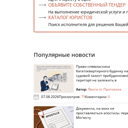
ОБЪЯВИТЕ СОБСТВЕННЫЙ ТЕНДЕР
На выполнение юридической услуги и 
КАТАЛОГ ЮРИСТОВ
Поиск исполнителя для решения Вашей
Популярные новости
Право співвласника
багатоквартирного будинку н
судовий захист прибудинкової
території не залежить в
Автор:
Лента от Протокола
07.08.2026
Просмотров:
75
Коментарии:
0
Документи, на яких не
проставляється апостиль: пере
Мін’юсту