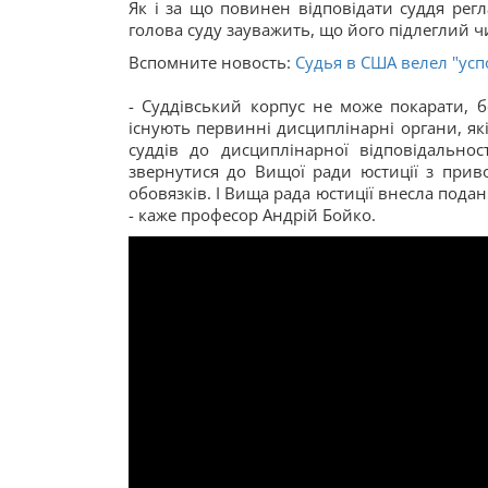
Як і за що повинен відповідати суддя регла
голова суду зауважить, що його підлеглий ч
Вспомните новость:
Судья в США велел "ус
- Суддівський корпус не може покарати, б
існують первинні дисциплінарні органи, які
суддів до дисциплінарної відповідальнос
звернутися до Вищої ради юстиції з приво
обовязків. І Вища рада юстиції внесла пода
- каже професор Андрій Бойко.