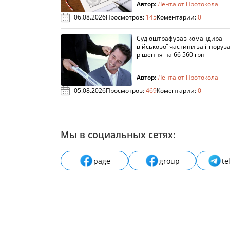
Автор:
Лента от Протокола
06.08.2026
Просмотров:
145
Коментарии:
0
Суд оштрафував командира
військової частини за ігнорув
рішення на 66 560 грн
Автор:
Лента от Протокола
05.08.2026
Просмотров:
469
Коментарии:
0
Мы в социальных сетях:
page
group
te