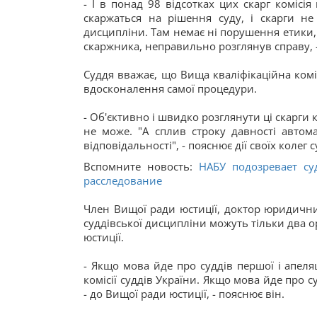
- І в понад 98 відсотках цих скарг комісі
скаржаться на рішення суду, і скарги не
дисципліни. Там немає ні порушення етики, 
скаржника, неправильно розглянув справу, 
Суддя вважає, що Вища кваліфікаційна коміс
вдосконалення самої процедури.
- Об'єктивно і швидко розглянути ці скарги 
не може. "А сплив строку давності авто
відповідальності", - пояснює дії своїх колег
Вспомните новость:
НАБУ подозревает с
расследование
Член Вищої ради юстиції, доктор юридични
суддівської дисципліни можуть тільки два о
юстиції.
- Якщо мова йде про суддів першої і апеляц
комісії суддів України. Якщо мова йде про с
- до Вищої ради юстиції, - пояснює він.