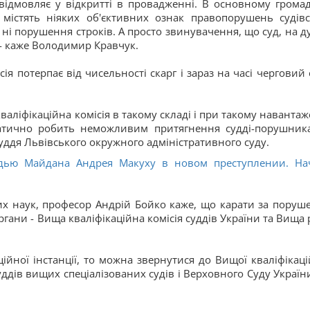
я відмовляє у відкритті в провадженні. В основному грома
 містять ніяких об'єктивних ознак правопорушень судівс
ні порушення строків. А просто звинувачення, що суд, на д
- каже Володимир Кравчук.
ія потерпає від чисельності скарг і зараз на часі черговий 
кваліфікаційна комісія в такому складі і при такому навантаж
матично робить неможливим притягнення судді-порушник
 суддя Львівського окружного адміністративного суду.
удью Майдана Андрея Макуху в новом преступлении. На
х наук, професор Андрій Бойко каже, що карати за поруш
ргани - Вища кваліфікаційна комісія суддів України та Вища 
ійної інстанції, то можна звернутися до Вищої кваліфікаці
уддів вищих спеціалізованих судів і Верховного Суду України