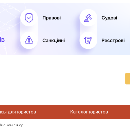
исы для юристов
Каталог юристов
а комісія су...