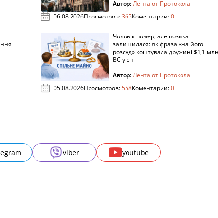
Автор:
Лента от Протокола
06.08.2026
Просмотров:
365
Коментарии:
0
Чоловік помер, але позика
ання
залишилася: як фраза «на його
розсуд» коштувала дружині $1,1 млн
ВС у сп
Автор:
Лента от Протокола
05.08.2026
Просмотров:
558
Коментарии:
0
legram
viber
youtube