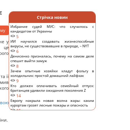
є
Стрічка новин
Избрание судей МУС: что случилось с
аму
кандидатом от Украины
5
не у
ИИ научился создавать жизнеспособные
вирусы, не существовавшие в природе, – NYT
о це
6
рого
Денисенко призналась, почему на самом деле
спешит выйти замуж
8
Зачем опытные хозяйки кладут фольгу в
холодильник: простой домашний лайфхак
а її
9
омив
Кто должен оплачивать семейный отпуск:
кого
британцев удивили ожидания поколения Z
14
Европу накрыла новая волна жары: каким
свою
курортам грозят лесные пожары и опасность
15
"Смело и мужественно": СМИ раскрыли, кто
їни.
спас украинский самолет от дрона в Лейпциге
13