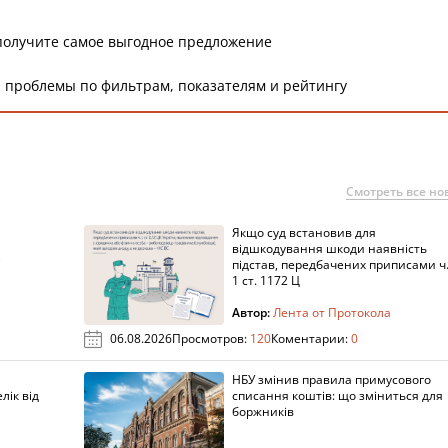
получите самое выгодное предложение
 проблемы по фильтрам, показателям и рейтингу
Смотреть все но
Якщо суд встановив для
а
відшкодування шкоди наявність
підстав, передбачених приписами ч
1 ст. 1172 Ц
Автор:
Лента от Протокола
06.08.2026
Просмотров:
120
Коментарии:
0
НБУ змінив правила примусового
лік від
списання коштів: що зміниться для
боржників