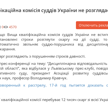
ікаційна комісія суддів України не розгляда
Отключить рекл
0
4570
що Вища кваліфікаційна комісія суддів України не встиг
становлені строки розгляути скаргу на дії судді, т
втоматично звільняє суддю-порушника від дисципліна
карання.
арг розглядають з порушенням строків давності.
-прес-конференції на тему: “Дисциплінарна відповідальність т
й області”, яка відбулася у Львівському прес-клубі, повід
ативного суду, президент Асоціації розвитку суддівсь
 наук, професор Володимир Кравчук.
оворенный к расстрелу, 17-й год пытается доказать 
валіфікаційної комісії перебуває 12 тисяч скарг зі всієї Укра