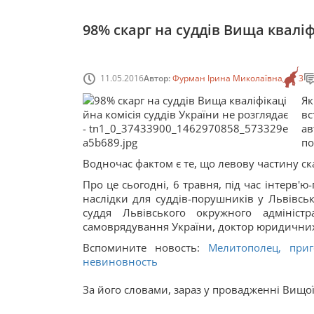
98% скарг на суддів Вища кваліф
11.05.2016
Автор:
Фурман Ірина Миколаївна
3
Як
в
а
по
Водночас фактом є те, що левову частину ск
Про це сьогодні, 6 травня, під час інтерв'ю
наслідки для суддів-порушників у Львівські
суддя Львівського окружного адміністр
самоврядування України, доктор юридичних
Вспомините новость:
Мелитополец, приг
невиновность
За його словами, зараз у провадженні Вищої к