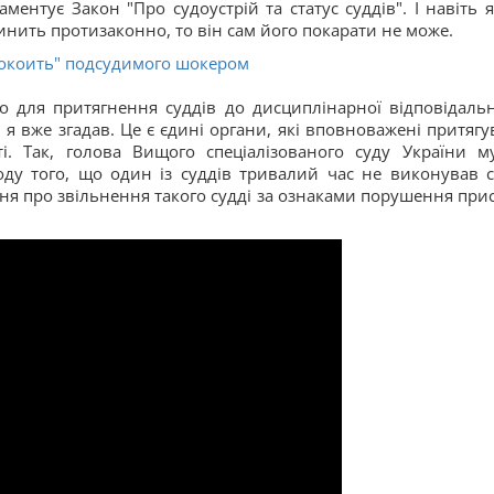
ментує Закон "Про судоустрій та статус суддів". І навіть 
инить протизаконно, то він сам його покарати не може.
покоить" подсудимого шокером
о для притягнення суддів до дисциплінарної відповідальн
 я вже згадав. Це є єдині органи, які вповноважені притягу
ті. Так, голова Вищого спеціалізованого суду України м
ду того, що один із суддів тривалий час не виконував с
ння про звільнення такого судді за ознаками порушення прис