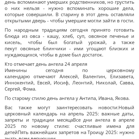
день вспоминают умерших родственников, но грустить
о них нельзя - нужно вспоминать хорошие дела,
которые совершили. В старину в этот день оставляли
открытыми дверь - чтобы умершие могли зайти в гости.
По народным традициям сегодня принято готовить
блюда из овса - кашу, хлеб, суп, овсяное печенье и
кисель, чтобы был богатый урожай, а также
пекут овсяные блинчики - ими угощают близких и
нуждающихся, чтобы в доме был достаток.
Кто отмечает день ангела 24 апреля
Именины сегодня по церковному
календарю отмечают Алексей, Валентин, Елизавета,
Иннокентий, Евсей, Иосиф, Леонтий, Николай, Савва,
Сергей, Фома.
По старому стилю день ангела у Антипа, Ивана, Якова.
Вас также могут заинтересовать новости:Новый
церковный календарь на апрель 2025: важные даты,
запреты и традиции месяцаВсе дни ангела в апреле
2025 по новому стилю: счастливые имена для
детейПять важнейших запретов на Троицу 2025: нужно
знать всем верующим