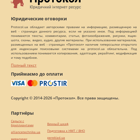
Юридические оговорки
Protocol.ua обладает авторскими правами на информацию, размещенную на
веб - страницах данного ресурса, если не указано иное. Под информацией
понимаются тексты, комментарии, статьи, фотоизображения, рисунки, ящик-
шота, сканы, видео, аудио, другие материалы. При использовании материалов,
размещенных на веб - страницах «Протокол» наличие гиперссылки открытого
для индексации поисковыми системами на protocol.ua обязательна. Под
использованием понимается копирования, адаптация, рерайтинг, модификация
и тому подобное.
Полный текст
Приймаємо до оплати
Copyright © 2014-2026 «Протокол». Все права защищены.
Партнёры
Серьги с
Винный шкаф
бриллиантами
Подготовка к НМТ / ВНО
alliancetechnika.ua
pereklad.ua
миралинкс