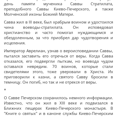
день памяти мученика Саввы Стратилата,
преподобного Саввы Киево-Печерского, а также
Молченской иконы Божией Матери.
Савва жил в III веке, был храбрым воином и удостоился
чина воеводы-стратилата. Он исповедовал
христианство и часто помогал нуждающимся и
обездоленным, за что приобрел дар чудотворения и
исцеления.
Император Аврелиан, узнав о вероисповедании Саввы,
пытался заставить его отречься от веры. Когда Савва
отказался, его подвергли пыткам, но воевода чудом
оставался невредим. 70 воинов, которые стали
свидетелями этого, тоже уверовали в Христа. Их
приговорили к казни, а святого Савву бросили в
темницу. Он погиб, но так и не отрекся от веры.
*
О Савве Печерском сохранилось немного информации.
Известно, что он жил в XIII веке и подвизался в
Ближних пещерах Киево-Печерского монастыря. В
"Книге о святых" и в каноне службы Киево-Печерским