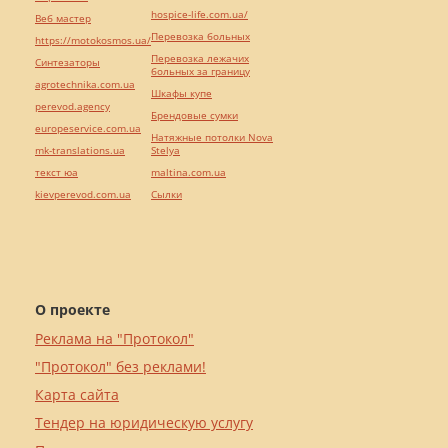
hospice-life.com.ua/
Веб мастер
Перевозка больных
https://motokosmos.ua/
Перевозка лежачих
Синтезаторы
больных за границу
agrotechnika.com.ua
Шкафы купе
perevod.agency
Брендовые сумки
europeservice.com.ua
Натяжные потолки Nova
mk-translations.ua
Stelya
текст юа
maltina.com.ua
kievperevod.com.ua
Cылки
О проекте
Реклама на "Протокол"
"Протокол" без реклами!
Карта сайта
Тендер на юридическую услугу