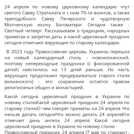
24 апреля по новому церковному календарю чтут
святого Савву Стратилата и с ним 70-ти воинов, а также
преподобного Савву Печерского и чудотворную
Молченскую икону Богоматери. Сегодня также -
Светлый четверг. Рассказываем о традициях, народных
приметах и запретах даты и какой церковный праздник
сегодня отмечают верующие по старому календарю.
В 2023 году Православная церковь Украины перешла
на новый календарный стиль - новоюлианский,
поэтому непереходные праздники (с фиксированной
датой) сместились на 13 дней раньше. Но часть
верующих продолжают придерживаться старого стиля
(юлианского) - его сохранение остается правом
религиозных общин и монастырей.
Какой сегодня церковный праздник в Украине по
новому стилюКакой церковный праздник 24 апреля по
старому стилюО чем говорят приметы на 24 апреля Что
нельзя делать сегодняЧто можно делать 24 апреляКто
отмечает день ангела 24 апреля Какой сегодня
церковный праздник в Украине по новому стилю
Православный праздник 24 апреля (7 мая по старому) -