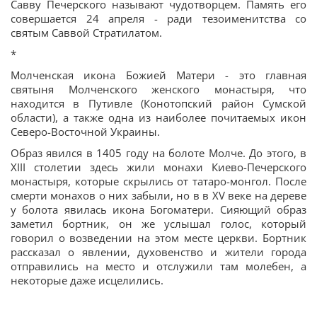
Савву Печерского называют чудотворцем. Память его
совершается 24 апреля - ради тезоименитства со
святым Саввой Стратилатом.
*
Молченская икона Божией Матери - это главная
святыня Молченского женского монастыря, что
находится в Путивле (Конотопский район Сумской
области), а также одна из наиболее почитаемых икон
Северо-Восточной Украины.
Образ явился в 1405 году на болоте Молче. До этого, в
XIII столетии здесь жили монахи Киево-Печерского
монастыря, которые скрылись от татаро-монгол. После
смерти монахов о них забыли, но в в XV веке на дереве
у болота явилась икона Богоматери. Сияющий образ
заметил бортник, он же услышал голос, который
говорил о возведении на этом месте церкви. Бортник
рассказал о явлении, духовенство и жители города
отправились на место и отслужили там молебен, а
некоторые даже исцелились.