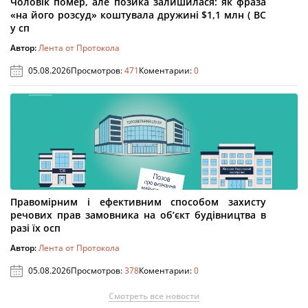
Чоловік помер, але позика залишилася: як фраза
«на його розсуд» коштувала дружині $1,1 млн ( ВС
у сп
Автор:
Лента от Протокола
05.08.2026
Просмотров:
471
Коментарии:
0
Правомірним і ефективним способом захисту
речових прав замовника на об’єкт будівництва в
разі їх осп
Автор:
Лента от Протокола
05.08.2026
Просмотров:
378
Коментарии:
0
Смотреть все новости