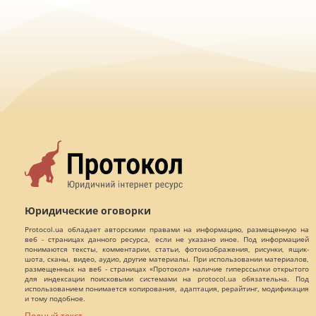
Юридические оговорки
Protocol.ua обладает авторскими правами на информацию, размещенную на
веб - страницах данного ресурса, если не указано иное. Под информацией
понимаются тексты, комментарии, статьи, фотоизображения, рисунки, ящик-
шота, сканы, видео, аудио, другие материалы. При использовании материалов,
размещенных на веб - страницах «Протокол» наличие гиперссылки открытого
для индексации поисковыми системами на protocol.ua обязательна. Под
использованием понимается копирования, адаптация, рерайтинг, модификация
и тому подобное.
Полный текст