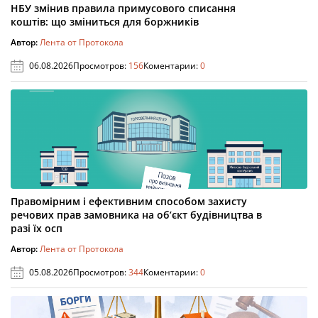
НБУ змінив правила примусового списання
коштів: що зміниться для боржників
Автор:
Лента от Протокола
06.08.2026
Просмотров:
156
Коментарии:
0
Правомірним і ефективним способом захисту
речових прав замовника на об’єкт будівництва в
разі їх осп
Автор:
Лента от Протокола
05.08.2026
Просмотров:
344
Коментарии:
0