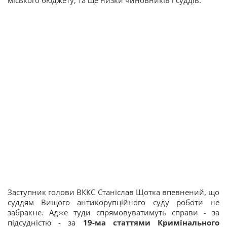
міського бюджету, та ще низки чиновників і суддів.
Заступник голови ВККС Станіслав Щотка впевнений, що
суддям Вищого антикорупційного суду роботи не
забракне. Адже туди спрямовуватимуть справи - за
підсудністю - за
19-ма статтями Кримінального