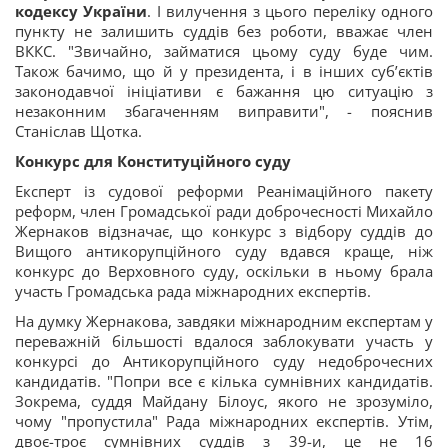
кодексу України
. І вилучення з цього переліку одного
пункту не залишить суддів без роботи, вважає член
ВККС. "Звичайно, займатися цьому суду буде чим.
Також бачимо, що й у президента, і в інших суб’єктів
законодавчої ініціативи є бажання цю ситуацію з
незаконним збагаченням виправити", - пояснив
Станіслав Щотка.
Конкурс для Конституційного суду
Експерт із судової реформи Реанімаційного пакету
реформ, член Громадської ради доброчесності Михайло
Жернаков відзначає, що конкурс з відбору суддів до
Вищого антикорупційного суду вдався краще, ніж
конкурс до Верховного суду, оскільки в ньому брала
участь Громадська рада міжнародних експертів.
На думку Жернакова, завдяки міжнародним експертам у
переважній більшості вдалося заблокувати участь у
конкурсі до Антикорупційного суду недоброчесних
кандидатів. "Попри все є кілька сумнівних кандидатів.
Зокрема, суддя Майдану Білоус, якого не зрозуміло,
чому "пропустила" Рада міжнародних експертів. Утім,
двоє-троє сумнівних суддів з 39-и, це не 16