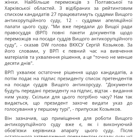
жінки. Найбільше переможців з Полтавської та
Харківської областей. З відібраних за рейтинговим
списком кандидатів 27 працюватимуть суддями Вищого
антикорупційного суду, 12 - суддями апеляційної
палати цього суду. "Ми вже передали до Вищої ради
правосуддя (ВРП) повні пакети документів щодо
переможців на посади суддів Вищого антикорупційного
суду", - сказав DW голова ВККСУ Сергій Козьяков. За
його словами, у ВРП є певний час на вивчення
матеріалів та ухвалення рішення, а це "точно не менше
десяти днів".
ВРП ухвалює остаточне рішення щодо кандидатів, а
потім подає на підпис президенту список претендентів
на посади суддів Вищого антикорсуду. "Документи
будуть передані президенту на підпис, відтак - видання
ним указу. Скільки для цього потрібно часу? Нам так
видається, що президент захоче видати указ до
голосування у першому турі", - припускає Козьяков.
Він зазначив, що приміщення для роботи Вищого
антикорупційного суду вже є, як і виконуючий
обов’язки керівника апарату цього суду. Після
остаточного затвердження президентом складу суду усі