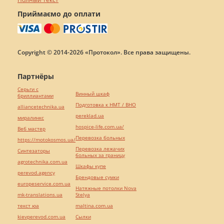
Приймаємо до оплати
Copyright © 2014-2026 «Протокол». Все права защищены.
Партнёры
Серьги с
Винный шкаф
бриллиантами
Подготовка к НМТ / ВНО
alliancetechnika.ua
pereklad.ua
миралинкс
hospice-life.com.ua/
Веб мастер
Перевозка больных
https://motokosmos.ua/
Перевозка лежачих
Синтезаторы
больных за границу
agrotechnika.com.ua
Шкафы купе
perevod.agency
Брендовые сумки
europeservice.com.ua
Натяжные потолки Nova
mk-translations.ua
Stelya
текст юа
maltina.com.ua
kievperevod.com.ua
Cылки