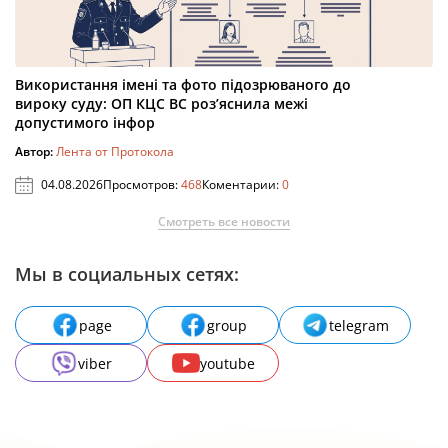
Використання імені та фото підозрюваного до
вироку суду: ОП КЦС ВС роз’яснила межі
допустимого інфор
Автор:
Лента от Протокола
04.08.2026
Просмотров:
468
Коментарии:
0
Смотреть все новости
Мы в социальных сетях:
page
group
telegram
viber
youtube