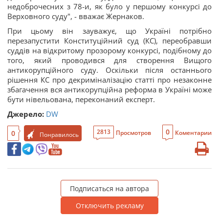
недоброчесних з 78-и, як було у першому конкурсі до
Верховного суду", - вважає Жернаков.
При цьому він зауважує, що Україні потрібно
перезапустити Конституційний суд (КС), переобравши
суддів на відкритому прозорому конкурсі, подібному до
того, який проводився для створення Вищого
антикорупційного суду. Оскільки після останнього
рішення КС про декриміналізацію статті про незаконне
збагачення вся антикорупційна реформа в Україні може
бути нівельована, переконаний експерт.
Джерело:
DW
0
2813
0
Просмотров
Коментарии
Понравилось
Подписаться на автора
Отключить рекламу