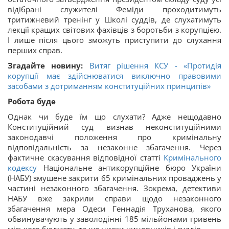
відібрані служителі Феміди проходитимуть
тритижневий тренінг у Школі суддів, де слухатимуть
лекції кращих світових фахівців з боротьби з корупцією.
І лише після цього зможуть приступити до слухання
перших справ.
Згадайте новину:
Витяг рішення КСУ - «Протидія
корупції має здійснюватися виключно правовими
засобами з дотриманням конституційних принципів»
Робота буде
Однак чи буде їм що слухати? Адже нещодавно
Конституційний суд визнав неконституційними
законодавчі положення про кримінальну
відповідальність за незаконне збагачення. Через
фактичне скасування відповідної статті
Кримінального
кодексу
Національне антикорупційне бюро України
(НАБУ) змушене закрити 65 кримінальних проваджень у
частині незаконного збагачення. Зокрема, детективи
НАБУ вже закрили справи щодо незаконного
збагачення мера Одеси Геннадія Труханова, якого
обвинувачують у заволодінні 185 мільйонами гривень