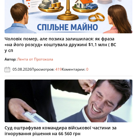
Чоловік помер, але позика залишилася: як фраза
«на його розсуд» коштувала дружині $1,1 млн ( ВС
у сп
Автор:
Лента от Протокола
05.08.2026
Просмотров:
419
Коментарии:
0
Суд оштрафував командира військової частини за
ігнорування рішення на 66 560 грн