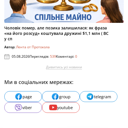
Чоловік помер, але позика залишилася: як фраза
«на його розсуд» коштувала дружині $1,1 млн ( ВС
у сп
Автор:
Лента от Протокола
05.08.2026
Переглядів:
539
Коментарі:
0
Дивитись усі новини
Ми в соціальних мережах:
page
group
telegram
viber
youtube