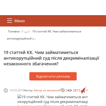
Меню
...
Головна
19 статтей КК. Чим займатиметься
антикорупційний с...
19 статтей КК. Чим займатиметься
антикорупційний суд після декриміналізації
незаконного збагачення?
Відключити рекламу
0
2815
10.03.2019
Автор:
Автор не вказаний
0