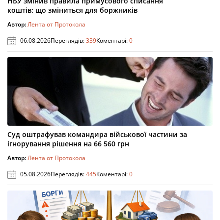
НБУ змінив правила примусового списання
коштів: що зміниться для боржників
Автор:
Лента от Протокола
06.08.2026
Переглядів:
339
Коментарі:
0
Суд оштрафував командира військової частини за
ігнорування рішення на 66 560 грн
Автор:
Лента от Протокола
05.08.2026
Переглядів:
445
Коментарі:
0