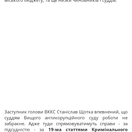
міського бюджету, та ще низки чиновників і суддів.
Заступник голови ВККС Станіслав Щотка впевнений, що
суддям Вищого антикорупційного суду роботи не
забракне. Адже туди спрямовуватимуть справи - за
підсудністю - за
19-ма статтями Кримінального