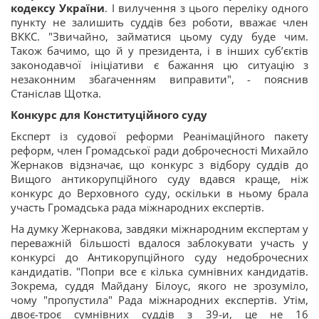
кодексу України
. І вилучення з цього переліку одного
пункту не залишить суддів без роботи, вважає член
ВККС. "Звичайно, займатися цьому суду буде чим.
Також бачимо, що й у президента, і в інших суб’єктів
законодавчої ініціативи є бажання цю ситуацію з
незаконним збагаченням виправити", - пояснив
Станіслав Щотка.
Конкурс для Конституційного суду
Експерт із судової реформи Реанімаційного пакету
реформ, член Громадської ради доброчесності Михайло
Жернаков відзначає, що конкурс з відбору суддів до
Вищого антикорупційного суду вдався краще, ніж
конкурс до Верховного суду, оскільки в ньому брала
участь Громадська рада міжнародних експертів.
На думку Жернакова, завдяки міжнародним експертам у
переважній більшості вдалося заблокувати участь у
конкурсі до Антикорупційного суду недоброчесних
кандидатів. "Попри все є кілька сумнівних кандидатів.
Зокрема, суддя Майдану Білоус, якого не зрозуміло,
чому "пропустила" Рада міжнародних експертів. Утім,
двоє-троє сумнівних суддів з 39-и, це не 16