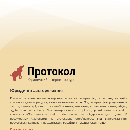
Юридичні застереження
Protocol.ua є власником авторських прав на інформацію, розміщену на веб -
сторінках даного ресурсу, якщо не вказано інше. Під інформацією розуміються
тексти, коментарі, статті, фотозображення, малюнки, ящик-шота, скани, відео,
аудіо, інші матеріали. При використанні матеріалів, розміщених на веб -
сторінках «Протокол» наявність гіперпосилання відкритого для індексації
пошуковими системами на protocol.ua обов`язкове. Під використанням
розуміється копіювання, адаптація, рерайтинг, модифікація тощо.
Повний текст