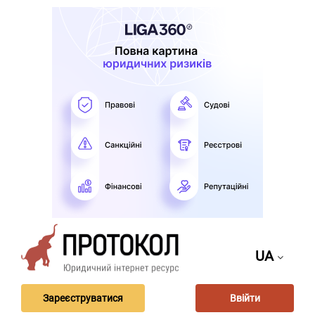
UA
Зареєструватися
Ввійти