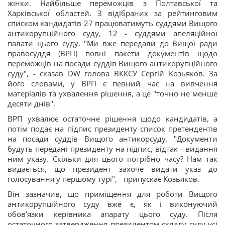
жінки. Найбільше переможців з Полтавської та
Харківської областей. З відібраних за рейтинговим
списком кандидатів 27 працюватимуть суддями Вищого
антикорупційного суду, 12 - суддями апеляційної
палати цього суду. "Ми вже передали до Вищої ради
правосуддя (ВРП) повні пакети документів щодо
переможців на посади суддів Вищого антикорупційного
суду", - сказав DW голова ВККСУ Сергій Козьяков. За
його словами, у ВРП є певний час на вивчення
матеріалів та ухвалення рішення, а це "точно не менше
десяти днів".
ВРП ухвалює остаточне рішення щодо кандидатів, а
потім подає на підпис президенту список претендентів
на посади суддів Вищого антикорсуду. "Документи
будуть передані президенту на підпис, відтак - видання
ним указу. Скільки для цього потрібно часу? Нам так
видається, що президент захоче видати указ до
голосування у першому турі", - припускає Козьяков.
Він зазначив, що приміщення для роботи Вищого
антикорупційного суду вже є, як і виконуючий
обов’язки керівника апарату цього суду. Після
остаточного затвердження президентом складу суду усі