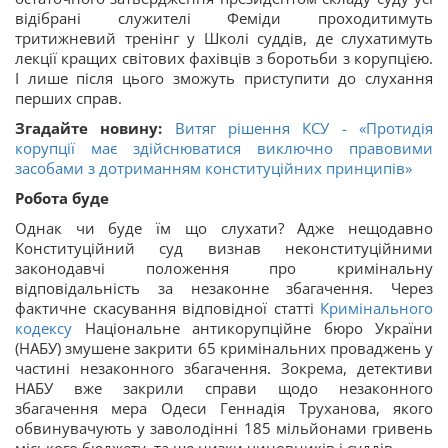
відібрані служителі Феміди проходитимуть
тритижневий тренінг у Школі суддів, де слухатимуть
лекції кращих світових фахівців з боротьби з корупцією.
І лише після цього зможуть приступити до слухання
перших справ.
Згадайте новину:
Витяг рішення КСУ - «Протидія
корупції має здійснюватися виключно правовими
засобами з дотриманням конституційних принципів»
Робота буде
Однак чи буде їм що слухати? Адже нещодавно
Конституційний суд визнав неконституційними
законодавчі положення про кримінальну
відповідальність за незаконне збагачення. Через
фактичне скасування відповідної статті
Кримінального
кодексу
Національне антикорупційне бюро України
(НАБУ) змушене закрити 65 кримінальних проваджень у
частині незаконного збагачення. Зокрема, детективи
НАБУ вже закрили справи щодо незаконного
збагачення мера Одеси Геннадія Труханова, якого
обвинувачують у заволодінні 185 мільйонами гривень