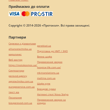
Приймаємо до оплати
Copyright © 2014-2026 «Протокол». Всі права захищені.
Партнери
Сережки з діамантами
pereklad.ua
alliancetechnika.ua
Підготовка до НМТ / ЗНО
миралинкс
Винна шафа
Веб мастер
Перевезення хворих
https://motokosmos.ua/
hospice-life.com.ua/
Синтезатори
mk-translations.ua
perevod.agency
maltina.com.ua
agrotechnika.com.ua
Шафи купе
europeservice.com.ua
Брендові сумки
текст юа
Натяжні стелі Nova Stelya
Посилання
Перевезення хворих за
kievperevod.com.ua
кордон