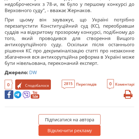
недоброчесних з 78-и, як було у першому конкурсі до
Верховного суду", - вважає Жернаков.
При цьому він зауважує, що Україні потрібно
перезапустити Конституційний суд (КС), переобравши
суддів на відкритому прозорому конкурсі, подібному до
того, який проводився для створення Вищого
антикорупційного суду. Оскільки після останнього
рішення КС про декриміналізацію статті про незаконне
збагачення вся антикорупційна реформа в Україні може
бути нівельована, переконаний експерт.
Джерело:
DW
0
2815
0
Переглядів
Коментарі
Сподобалося
Підписатися на автора
Відключити рекламу