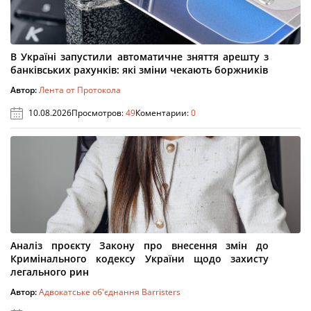
В Україні запустили автоматичне зняття арешту з
банківських рахунків: які зміни чекають боржників
Автор:
Лента от Протокола
10.08.2026
Просмотров:
49
Коментарии:
0
Аналіз проєкту Закону про внесення змін до
Кримінального кодексу України щодо захисту
легального рин
Автор:
Адвокатське об'єднання Barristers