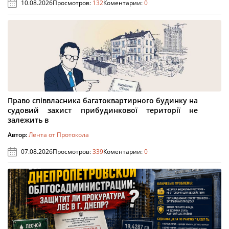
10.08.2026
Просмотров:
132
Коментарии:
0
Право співвласника багатоквартирного будинку на
судовий захист прибудинкової території не
залежить в
Автор:
Лента от Протокола
07.08.2026
Просмотров:
339
Коментарии:
0