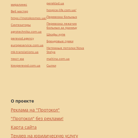
pereklad.ua
миралинкс
hospice-life.com.ua/
Веб мастер
Перевозка больных
https://motokosmos.ua/
Перевозка лежачих
Синтезаторы
больных за границу
agrotechnika.com.ua
Шкафы купе
perevod.agency
Брендовые сумки
europeservice.com.ua
Натяжные потолки Nova
mk-translations.ua
Stelya
текст юа
maltina.com.ua
kievperevod.com.ua
Cылки
О проекте
Реклама на "Протокол"
"Протокол" без реклами!
Карта сайта
Тендер на юридическую услугу