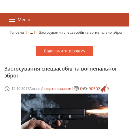
Меню
...
Головна
Застосування спецзасобів та вогнепальної зброї
Відключити рекламу
Застосування спецзасобів та вогнепальної
зброї
0
90502
15.10.2017
Автор:
Автор не вказаний
9