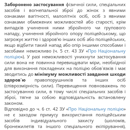
Заборонено застосування
фізичної сили, спеціальних
засобів і вогнепальної зброї до жінок з явними
ознаками вагітності, малолітніх осіб, осіб з явними
ознаками обмежених можливостей або старості, крім
випадків учинення ними збройного чи групового
нападу, учинення збройного опору поліцейському, що
загрожує життю і здоров’ю інших осіб або поліцейських,
якщо відбити такий напад або опір іншими способами і
засобами неможливо (ч. 5 ст. 43 ЗУ «
Про Національну
поліцію
»). У разі неможливості уникнути застосування
сили вона не повинна перевищувати міри, необхідної
для виконання покладених на поліцію обов`язків і має
зводитись до
мінімуму можливості завдання шкоди
здоров`ю
правопорушників та інших осіб
(співрозмірність сили). Перевищення повноважень по
застосуванню сили, в тому числі спеціальних засобів і
зброї, тягне за собою відповідальність встановлену
законом.
Відповідно до ч. 6 ст. 42 ЗУ «
Про Національну поліцію
»
не є заходом примусу використання поліцейським
засобів індивідуального захисту (шоломів,
бронежилетів та іншого спеціального екіпірування),