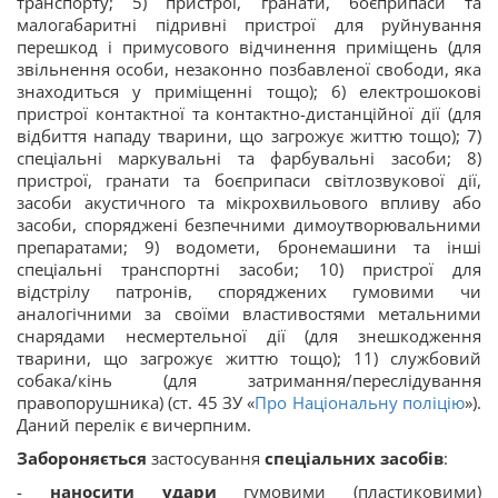
транспорту; 5) пристрої, гранати, боєприпаси та
малогабаритні підривні пристрої для руйнування
перешкод і примусового відчинення приміщень (для
звільнення особи, незаконно позбавленої свободи, яка
знаходиться у приміщенні тощо); 6) електрошокові
пристрої контактної та контактно-дистанційної дії (для
відбиття нападу тварини, що загрожує життю тощо); 7)
спеціальні маркувальні та фарбувальні засоби; 8)
пристрої, гранати та боєприпаси світлозвукової дії,
засоби акустичного та мікрохвильового впливу або
засоби, споряджені безпечними димоутворювальними
препаратами; 9) водомети, бронемашини та інші
спеціальні транспортні засоби; 10) пристрої для
відстрілу патронів, споряджених гумовими чи
аналогічними за своїми властивостями метальними
снарядами несмертельної дії (для знешкодження
тварини, що загрожує життю тощо); 11) службовий
собака/кінь (для затримання/переслідування
правопорушника) (ст. 45 ЗУ «
Про Національну поліцію
»).
Даний перелік є вичерпним.
Забороняється
застосування
спеціальних засобів
:
-
наносити удари
гумовими (пластиковими)