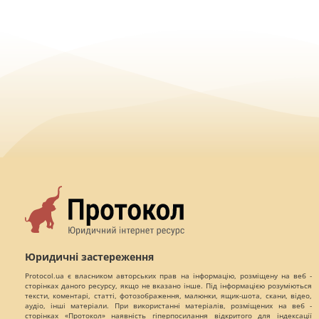
Юридичні застереження
Protocol.ua є власником авторських прав на інформацію, розміщену на веб -
сторінках даного ресурсу, якщо не вказано інше. Під інформацією розуміються
тексти, коментарі, статті, фотозображення, малюнки, ящик-шота, скани, відео,
аудіо, інші матеріали. При використанні матеріалів, розміщених на веб -
сторінках «Протокол» наявність гіперпосилання відкритого для індексації