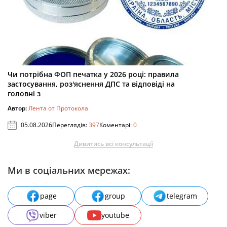
Чи потрібна ФОП печатка у 2026 році: правила
застосування, роз'яснення ДПС та відповіді на
головні з
Автор:
Лента от Протокола
05.08.2026
Переглядів:
397
Коментарі:
0
Дивитись всі консультації
Ми в соціальних мережах:
page
group
telegram
viber
youtube