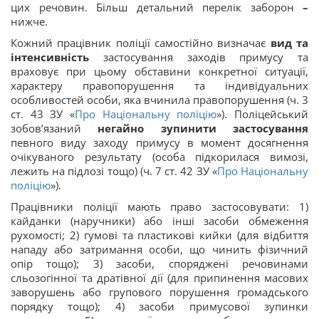
цих речовин. Більш детальний перелік заборон
–
нижче.
Кожний працівник поліції самостійно визначає
вид та
інтенсивність
застосування заходів примусу та
враховує при цьому обставини конкретної ситуації,
характеру правопорушення та індивідуальних
особливостей особи, яка вчинила правопорушення (ч. 3
ст. 43 ЗУ «
Про Національну поліцію
»). Поліцейський
зобов’язаний
негайно зупинити застосування
певного виду заходу примусу в момент досягнення
очікуваного результату (особа підкорилася вимозі,
лежить на підлозі тощо) (ч. 7 ст. 42 ЗУ «
Про Національну
поліцію
»).
Працівники поліції мають право застосовувати: 1)
кайданки (наручники) або інші засоби обмеження
рухомості; 2) гумові та пластикові кийки (для відбиття
нападу або затримання особи, що чинить фізичний
опір тощо); 3) засоби, споряджені речовинами
сльозогінної та дратівної дії (для припинення масових
заворушень або групового порушення громадського
порядку тощо); 4) засоби примусової зупинки