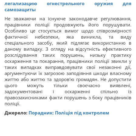
легализацию огнестрельного оружия для
самозащиты
Не зважаючи на існуюче законодавче регулювання,
працівники поліції продовжують його порушувати.
Особливо це стосується вимог щодо співрозмірності
фактичної небезпеки, яка виникла, та виду
спеціального засобу, який підлягає використанню в
даному випадку. З огляду на відсутність ефективного
розслідування таких порушень, низьку практику
оскарження та покарання, працівники поліції звикли у
таких випадках виправдовувати свої незаконні дії,
аргументуючи їх загрозою заподіяння шкоди власному
життю або життю та здоров’ю громадян. Не допустити
цього можуть тільки своєчасно виявлені,
задокументовані і оскарженні спільно із
правозахисниками факти порушень з боку працівників
поліції.
Джерело:
Порадник: Поліція під контролем