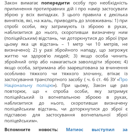
Закон вимагає
попередити
особу про необхідність
припинення протиправних дій і про намір застосувати
зброю у всіх випадках. З цього правила є декілька
винятків, які, на жаль, приводять до зловживань: 1) при
спробі особи, яку затримують із зброєю в руках,
наблизитися до нього, скоротивши визначену ним
(поліцейським) відстань, чи доторкнутися до зброї (при
цьому яка ця відстань – 1 метр чи 10 метрів, не
визначено); 2) у разі збройного нападу, що загрожує
життю чи здоров’ю людей; 3) якщо особа чинить
збройний опір або намагається заволодіти зброєю; 4)
якщо особа, затримана або заарештована за вчинення
особливо тяжкого чи тяжкого злочину, втікає із
застосування транспортного засобу ( ч. 6 ст. 46 ЗУ «
Про
Національну поліцію
»). При цьому, Закон ще раз
повторює, що « спроба особи, яку затримує
поліцейський із вогнепальною зброєю в руках,
наблизитися до нього, скоротивши визначену
поліцейським відстань, чи доторкнутися до зброї є
підставою для застосування вогнепальної зброї
поліцейським».
Вспомните новость:
Матиос выступил за