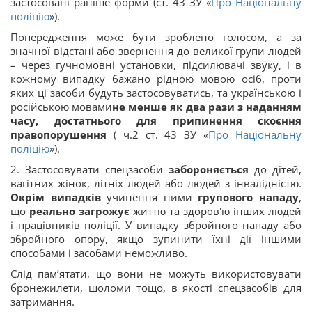
застосовані раніше форми (ст. 43 ЗУ «
Про Національну
поліцію
»).
Попередження може бути зроблено голосом, а за
значної відстані або звернення до великої групи людей
– через гучномовні установки, підсилювачі звуку, і в
кожному випадку бажано рідною мовою осіб, проти
яких ці засоби будуть застосовуватись, та українською і
російською мовами
не менше як два рази з наданням
часу, достатнього для припинення скоєння
правопорушення
( ч.2 ст. 43 ЗУ «
Про Національну
поліцію
»).
2. Застосовувати спецзасоби
забороняється
до дітей,
вагітних жінок, літніх людей або людей з інвалідністю.
Окрім випадків
учинення ними
групового нападу
,
що
реально загрожує
життю та здоров'ю інших людей
і працівників поліції. У випадку збройного нападу або
збройного опору, якщо зупинити їхні дії іншими
способами і засобами неможливо.
Слід пам’ятати, що вони не можуть використовувати
бронежилети, шоломи тощо, в якості спецзасобів для
затримання.