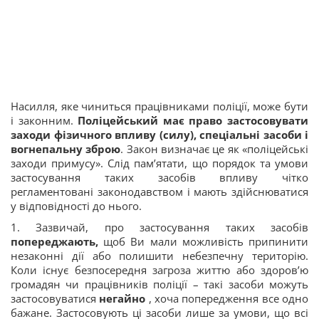
Насилля, яке чиниться працівниками поліції, може бути
і законним.
Поліцейський має право застосовувати
заходи фізичного впливу (силу), спеціальні засоби і
вогнепальну зброю
. Закон визначає це як «поліцейські
заходи примусу». Слід пам’ятати, що порядок та умови
застосування таких засобів впливу чітко
регламентовані законодавством і мають здійснюватися
у відповідності до нього.
1. Зазвичай, про застосування таких засобів
попереджають,
щоб Ви мали можливість припинити
незаконні дії або полишити небезпечну територію.
Коли існує безпосередня загроза життю або здоров’ю
громадян чи працівників поліції – такі засоби можуть
застосовуватися
негайно
, хоча попередження все одно
бажане. Застосовують ці засоби лише за умови, що всі