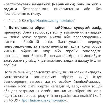
- застосовувати
кайданки (наручники) більше ніж 2
години
безперервного використання або без
послаблення їх тиску.
(ч. 4 ст. 45 ЗУ «
Про Національну поліцію
»)
4.
Вогнепальна зброя — найбільш суворий захід
примусу
. Вона застосовується у виключних випадках
— якщо існує загроза життю або правопорушник
чинить збройний опір. Застосуванню передує
попередження
, за виключенням випадків, коли особа
чинить збройний опір або спроби заволодіти
вогнепальною зброєю. Вогнепальна зброя не може бути
застосована у місцях, де можливо завдати шкоду іншим
особам.
Поліцейський уповноважений у виняткових випадках
застосовувати вогнепальну зброю: якщо існує
безпосередня загроза життю особам (поліцейському,
членам його сім’ї, жертві нападника, заручнику тощо)
або для затримання особи, що чинить збройний опір
(що теж створює загрозу життю працівника поліції) ( ч. 4
ст. 46 ЗУ «
Про Національну поліцію
»).