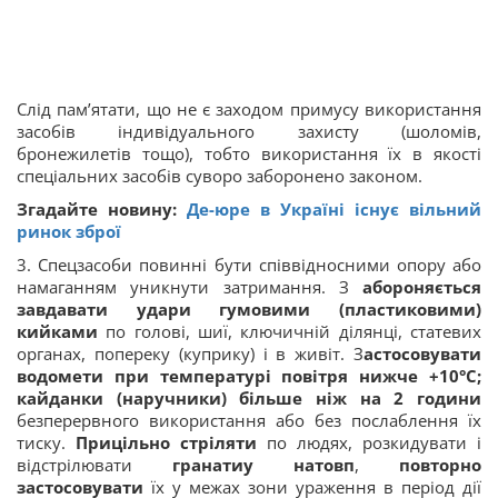
Слід пам’ятати, що не є заходом примусу використання
засобів індивідуального захисту (шоломів,
бронежилетів тощо), тобто використання їх в якості
спеціальних засобів суворо заборонено законом.
Згадайте новину:
Де-юре в Україні існує вільний
ринок зброї
3. Спецзасоби повинні бути співвідносними опору або
намаганням уникнути затримання. З
абороняється
завдавати удари гумовими (пластиковими)
кийками
по голові, шиї, ключичній ділянці, статевих
органах, попереку (куприку) і в живіт. З
астосовувати
водомети при температурі повітря нижче +10°C;
кайданки (наручники) більше ніж на 2 години
безперервного використання або без послаблення їх
тиску.
Прицільно стріляти
по людях, розкидувати і
відстрілювати
гранатиу натовп
,
повторно
застосовувати
їх у межах зони ураження в період дії