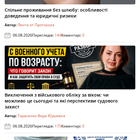
Спільне проживання без шлюбу: особливості
доведення та юридичні ризики
Автор:
Лента от Протокола
06.08.2026
Переглядів:
144
Коментарі:
0
Виключення з військового обліку за віком: чи
можливо це сьогодні та які перспективи судового
захист
Автор:
Тарасенко Вера Юрьевна
06.08.2026
Переглядів:
175
Коментарі:
0