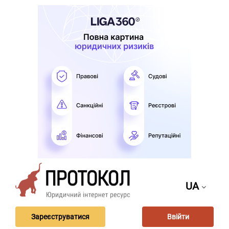
UA
Зареєструватися
Ввійти