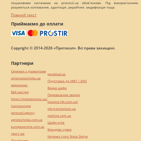
пошуковими системами на protocol.ua обов`язкове. Під використанням
розуміється копіювання, адаптація, рерайтинг, модифікація тощо.
Повний текст
Приймаємо до оплати
Copyright © 2014-2026 «Протокол». Всі права захищені.
Партнери
Сережки з діамантами
pereklad.ua
alliancetechnika.ua
Підготовка до НМТ / ЗНО
миралинкс
Винна шафа
Веб мастер
Перевезення хворих
https://motokosmos.ua/
hospice-life.com.ua/
Синтезатори
mk-translations.ua
perevod.agency
maltina.com.ua
agrotechnika.com.ua
Шафи купе
europeservice.com.ua
Брендові сумки
текст юа
Натяжні стелі Nova Stelya
Посилання