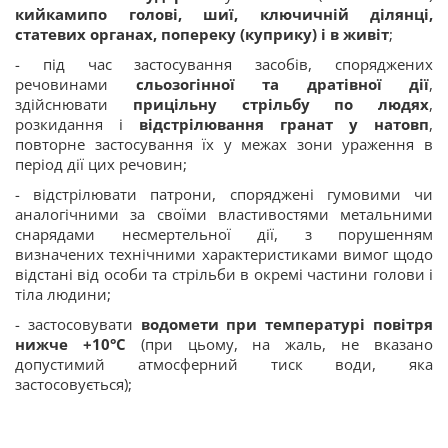
кийкамипо голові, шиї, ключичній ділянці,
статевих органах, попереку (куприку) і в живіт
;
- під час застосування засобів, споряджених
речовинами
сльозогінної та дратівної дії
,
здійснювати
прицільну стрільбу по людях
,
розкидання і
відстрілювання гранат у натовп
,
повторне застосування їх у межах зони ураження в
період дії цих речовин;
- відстрілювати патрони, споряджені гумовими чи
аналогічними за своїми властивостями метальними
снарядами несмертельної дії, з порушенням
визначених технічними характеристиками вимог щодо
відстані від особи та стрільби в окремі частини голови і
тіла людини;
- застосовувати
водомети при температурі повітря
нижче +10°C
(при цьому, на жаль, не вказано
допустимий атмосферний тиск води, яка
застосовується);