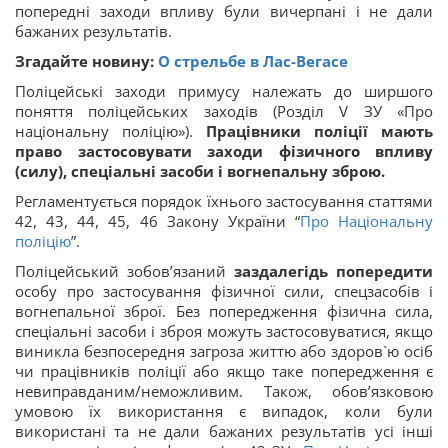
попередні заходи впливу були вичерпані і не дали
бажаних результатів.
Згадайте новину:
О стрельбе в Лас-Вегасе
Поліцейські заходи примусу належать до ширшого
поняття поліцейських заходів (Розділ V ЗУ «Про
національну поліцію»).
Працівники поліції мають
право застосовувати заходи фізичного впливу
(силу), спеціальні засоби і вогнепальну зброю.
Регламентується порядок їхнього застосування статтями
42, 43, 44, 45, 46 Закону України “
Про Національну
поліцію
”.
Поліцейський зобов’язаний
заздалегідь попередити
особу про застосування фізичної сили, спецзасобів і
вогнепальної зброї. Без попередження фізична сила,
спеціальні засоби і зброя можуть застосовуватися, якщо
виникла безпосередня загроза життю або здоров`ю осіб
чи працівників поліції або якщо таке попередження є
невиправданим/неможливим. Також, обов’язковою
умовою їх використання є випадок, коли були
використані та не дали бажаних результатів усі інші