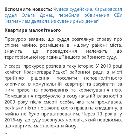
Вспомните новость:
Чудеса судейские. Харьковская
судья Ольга Донец перебила обвинения СБУ
"изгнанием дьявола из сувенирных денег"
Квартира малолітнього
Прокурор заявив, що суддя розглянув справу про
спірне майно, розміщене в іншому районі міста,
значить, це провадження належить до
територіальної юрисдикції іншого районного суду.
У скарзі прокурор розповів таку історію. У 2010 році
комітет Красногвардійської районної ради в місті
прийняв рішення поселити неповнолітнього
хлопчика в комунальній квартирі та закріпити за
ним право на проживання та користування нею.
Помешкання перебувало в комунальній власності з
2003 року після смерті особи, яка там проживала,
оскільки ніхто не заявив свого права на спадщину, а
майно не було приватизованим. Через 13 років, у
2016-му, до суду звернувся чоловік, який повідомив,
що квартира має належати йому.