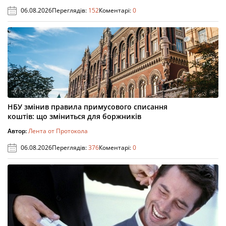
06.08.2026
Переглядів:
152
Коментарі:
0
НБУ змінив правила примусового списання
коштів: що зміниться для боржників
Автор:
Лента от Протокола
06.08.2026
Переглядів:
376
Коментарі:
0