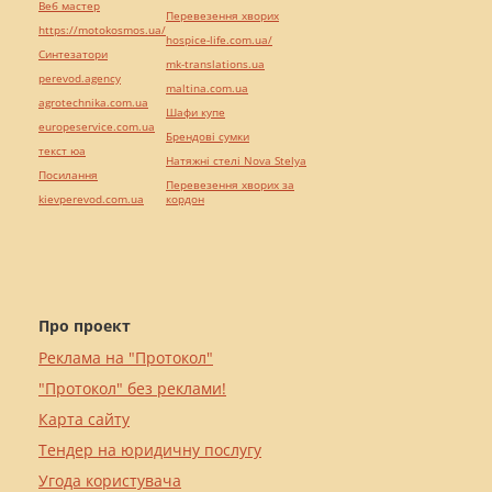
Веб мастер
Перевезення хворих
https://motokosmos.ua/
hospice-life.com.ua/
Синтезатори
mk-translations.ua
perevod.agency
maltina.com.ua
agrotechnika.com.ua
Шафи купе
europeservice.com.ua
Брендові сумки
текст юа
Натяжні стелі Nova Stelya
Посилання
Перевезення хворих за
kievperevod.com.ua
кордон
Про проект
Реклама на "Протокол"
"Протокол" без реклами!
Карта сайту
Тендер на юридичну послугу
Угода користувача