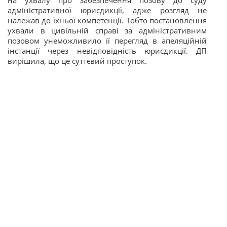
на ухвалу про забезпечення позову до суду
адміністративної юрисдикції, адже розгляд не
належав до їхньої компетенції. Тобто постановлення
ухвали в цивільній справі за адміністративним
позовом унеможливило її перегляд в апеляційній
інстанції через
невідповідність юрисдикції. ДП
вирішила, що це суттєвий проступок.