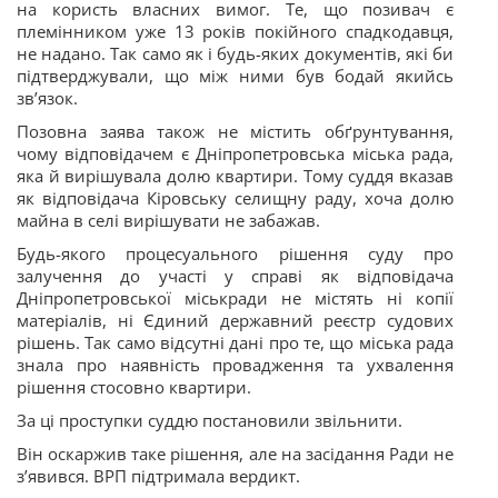
на користь власних вимог. Те, що позивач є
племінником уже 13 років покійного спадкодавця,
не надано. Так само як і будь-яких документів, які би
підтверджували, що між ними був бодай якийсь
зв’язок.
Позовна заява також не містить обґрунтування,
чому відповідачем є Дніпропетровська міська рада,
яка й вирішувала долю квартири. Тому суддя вказав
як відповідача Кіровську селищну
раду, хоча долю
майна в селі вирішувати не забажав.
Будь-якого процесуального рішення суду про
залучення до участі у справі як відповідача
Дніпропетровської міськради не містять ні копії
матеріалів, ні Єдиний державний реєстр судових
рішень. Так само відсутні дані про те, що міська рада
знала про наявність провадження та ухвалення
рішення стосовно квартири.
За ці проступки суддю постановили звільнити.
Він оскаржив таке рішення, але на засідання Ради не
з’явився. ВРП підтримала вердикт.