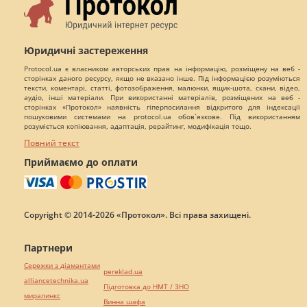
Юридичні застереження
Protocol.ua є власником авторських прав на інформацію, розміщену на веб -
сторінках даного ресурсу, якщо не вказано інше. Під інформацією розуміються
тексти, коментарі, статті, фотозображення, малюнки, ящик-шота, скани, відео,
аудіо, інші матеріали. При використанні матеріалів, розміщених на веб -
сторінках «Протокол» наявність гіперпосилання відкритого для індексації
пошуковими системами на protocol.ua обов`язкове. Під використанням
розуміється копіювання, адаптація, рерайтинг, модифікація тощо.
Повний текст
Приймаємо до оплати
Copyright © 2014-2026 «Протокол». Всі права захищені.
Партнери
Сережки з діамантами
pereklad.ua
alliancetechnika.ua
Підготовка до НМТ / ЗНО
миралинкс
Винна шафа