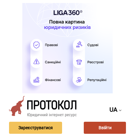
UA
Зареєструватися
Ввійти