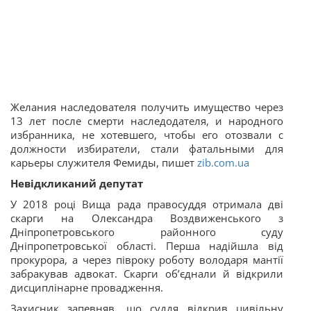
Желания наследователя получить имущество через
13 лет после смерти наследодателя, и народного
избранника, не хотевшего, чтобы его отозвали с
должности избиратели, стали фатальными для
карьеры служителя Фемиды, пишет
zib.com.ua
Невідкликаний депутат
У 2018 році Вища рада правосуддя отримала дві
скарги на Олександра Воздвиженського з
Дніпропетровського районного суду
Дніпропетровської області. Перша надійшла від
прокурора, а через півроку роботу володаря мантії
забракував адвокат. Скарги об’єднали й відкрили
дисциплінарне провадження.
Захисник запевняв, що суддя відкрив цивільну