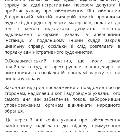
справу за адміністративним позовом депутата і
прийняв ухвалу про забезпечення. Він заборонив
Дніпровській міській виборчій комісії проводити
будь-які дії щодо перевірки матеріалів, поданих до
неї з метою відкликати депутата. Ініціатор
відкликання оскаржив ухвалу в апеляційній
інстанції. У подальшому інший суддя закрив
цивільну справу, оскільки її слід розглядати в
порядку адміністративного судочинства.
О.Воздвиженський пояснив, що, коли заява
надійшла в суд, її зареєстрували в канцелярії та
виготовили в спеціальній програмі картку як на
цивільну справу.
Законник відкрив провадження й повідомив про це
сторонам, надіславши копії відповідної ухвали. Того
самого дня він забезпечив позов, заборонивши
уповноваженим органам відкликати народного
обранця.
Ще через 3 дні копію ухвали про забезпечення
адмінпозову надіслано до відділу примусового
виконання рішень управління державної