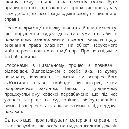
щодня, тому значне навантаження могло бути
причиною того, що законник пропустив повз увагу
таку деталь, як реєстрація адмінпозову як цивільної
справи.
Проте в другому випадку палата дійшла висновку,
що порушення суддя допустив умисно, аби в
подальшому задовольнити позовні вимоги щодо
визнання права власності на об’єкт нерухомого
майна, розташованого в м.Дніпрі. Про це свідчили
такі обставини.
Сторонами в цивільному процесі є позивач і
відповідач. Відповідачем є особа, яка, на думку
позивача, порушила, не визнає чи оспорює його
суб’єктивне право, свободи чи інтерес, який
охороняється законом. Також у Цивільному
процесуальному кодексі передбачено, що під час
ухвалення рішення суд оцінює обґрунтованість
вимог і заперечень та докази, якими їх підтверджує
позивач.
Однак якщо проаналізувати матеріали справи, то
стає зрозуміло, що особа не надала жодних доказів