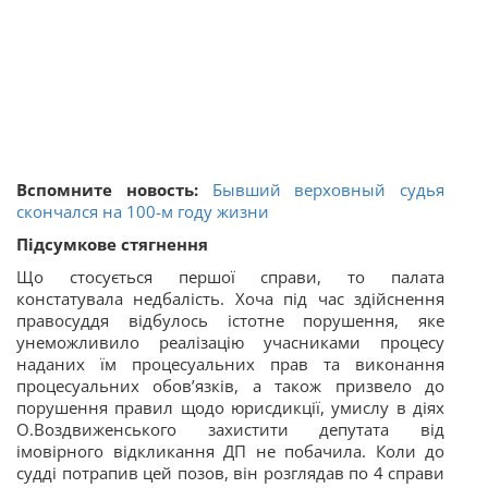
Вспомните новость:
Бывший верховный судья
скончался на 100-м году жизни
Підсумкове стягнення
Що стосується першої справи, то палата
констатувала недбалість. Хоча під час здійснення
правосуддя відбулось істотне порушення, яке
унеможливило реалізацію учасниками процесу
наданих їм процесуальних прав та виконання
процесуальних обов’язків, а також призвело до
порушення правил щодо юрисдикції, умислу в діях
О.Воздвиженського захистити депутата від
імовірного відкликання ДП не побачила. Коли до
судді потрапив цей позов, він розглядав по 4 справи