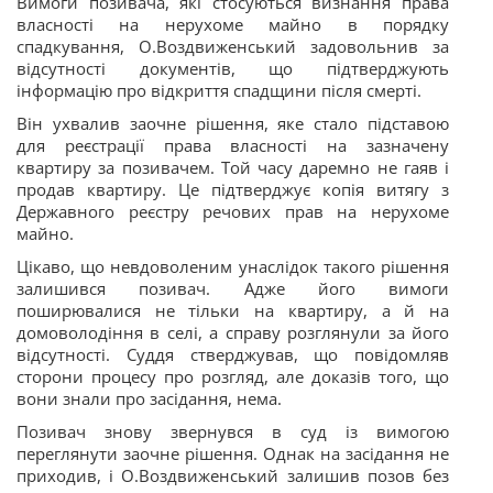
Вимоги позивача, які стосуються визнання права
власності на нерухоме майно в порядку
спадкування, О.Воздвиженський задовольнив за
відсутності документів, що підтверджують
інформацію про відкриття спадщини після смерті.
Він ухвалив заочне рішення, яке стало підставою
для реєстрації права власності на зазначену
квартиру за позивачем. Той часу даремно не гаяв і
продав квартиру. Це підтверджує копія витягу з
Державного реєстру речових прав на нерухоме
майно.
Цікаво, що невдоволеним унаслідок такого рішення
залишився позивач. Адже його вимоги
поширювалися не тільки на квартиру, а й на
домоволодіння в селі, а справу розглянули за його
відсутності. Суддя стверджував, що повідомляв
сторони процесу про розгляд, але доказів того, що
вони знали про засідання, нема.
Позивач знову звернувся в суд із вимогою
переглянути заочне рішення. Однак на засідання не
приходив, і О.Воздвиженський залишив позов без