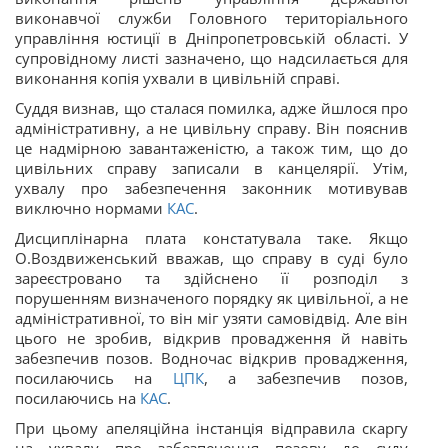
виконавчої служби Головного територіального
управління юстиції в Дніпропетровській області. У
супровідному листі зазначено, що надсилається для
виконання копія ухвали в цивільній справі.
Суддя визнав, що сталася помилка, адже йшлося про
адміністративну, а не цивільну справу. Він пояснив
це надмірною завантаженістю, а також тим, що до
цивільних справу записали в канцелярії. Утім,
ухвалу про забезпечення законник мотивував
виключно нормами
КАС
.
Дисциплінарна плата констатувала таке. Якщо
О.Воздвиженський вважав, що справу в суді було
зареєстровано та здійснено її розподіл з
порушенням визначеного порядку як цивільної, а не
адміністративної, то він міг узяти самовідвід. Але він
цього не зробив, відкрив провадження й навіть
забезпечив позов. Водночас відкрив провадження,
посилаючись на
ЦПК
, а забезпечив позов,
посилаючись на
КАС
.
При цьому апеляційна інстанція відправила скаргу