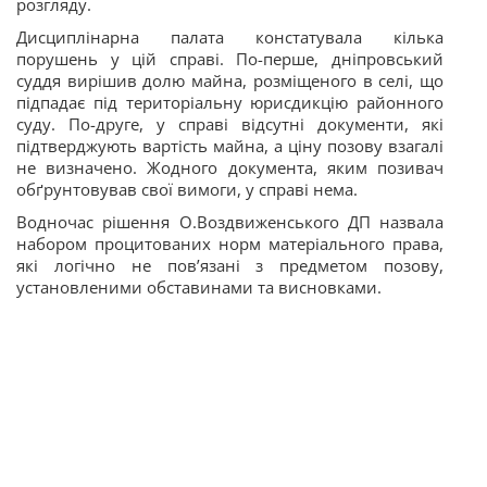
розгляду.
Дисциплінарна палата констатувала кілька
порушень у цій справі. По-перше, дніпровський
суддя вирішив долю майна, розміщеного в селі, що
підпадає під територіальну юрисдикцію районного
суду. По-друге, у справі відсутні документи, які
підтверджують вартість майна, а ціну позову взагалі
не визначено. Жодного
документа, яким позивач
обґрунтовував свої вимоги, у справі нема.
Водночас рішення О.Воздвиженського ДП назвала
набором процитованих норм матеріального права,
які логічно не пов’язані з предметом позову,
установленими обставинами та висновками.