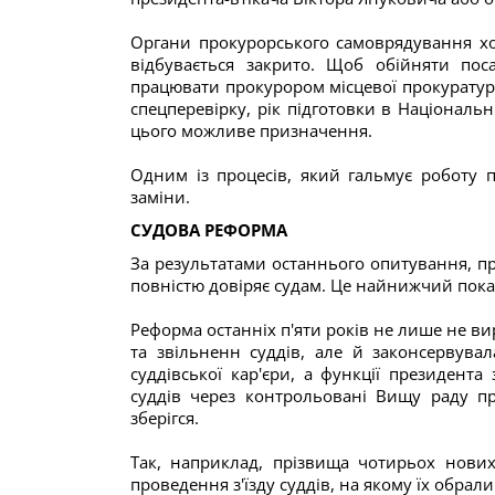
Органи прокурорського самоврядування хоч
відбувається закрито. Щоб обійняти пос
працювати прокурором місцевої прокуратури
спецперевірку, рік підготовки в Національн
цього можливе призначення.
Одним із процесів, який гальмує роботу 
заміни.
СУДОВА РЕФОРМА
За результатами останнього опитування, пр
повністю довіряє судам. Це найнижчий показ
Реформа останніх п'яти років не лише не 
та звільненн суддів, але й законсервувал
суддівської кар'єри, а функції президен
суддів через контрольовані Вищу раду пра
зберігся.
Так, наприклад, прізвища чотирьох нови
проведення з'їзду суддів, на якому їх обрали