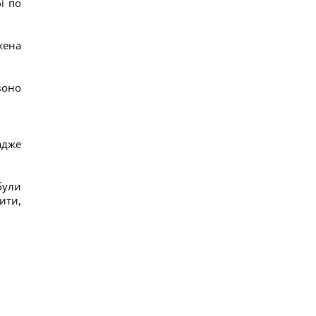
і по
вчені розповіли про побачене в телескоп
13
Нікітюк з однорічним сином вирушила на
жена
відпочинок у гори та нарвалася на хейт
15
Супутник Сатурна обертається настільки
повільно, що його доба триває майже 16 днів
воно
15
У Україні з'явиться нове свято: що будуть
відзначати 8 серпня
12
адже
були
ити,