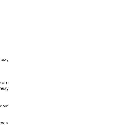
ному
кого
тему
ними
схем