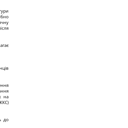
тури
ібно
ячну
ісля
агає
нців
ення
ання
к на
ККС)
ь до