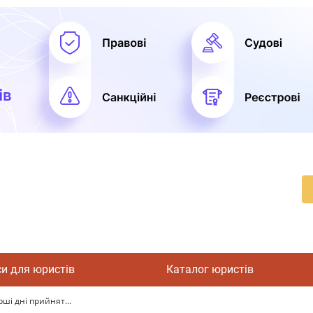
си для юристів
Каталог юристів
ші дні прийнят...