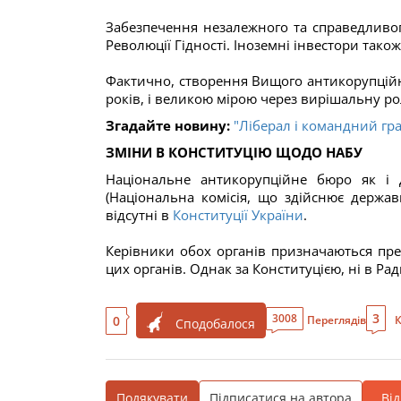
Забезпечення незалежного та справедливо
Революції Гідності. Іноземні інвестори тако
Фактично, створення Вищого антикорупційно
років, і великою мірою через вирішальну рол
Згадайте новину:
"Ліберал і командний гра
ЗМІНИ В КОНСТИТУЦІЮ ЩОДО НАБУ
Національне антикорупційне бюро як і 
(Національна комісія, що здійснює держа
відсутні в
Конституції України
.
Керівники обох органів призначаються пре
цих органів. Однак за Конституцією, ні в Ра
3
3008
0
Переглядів
К
Сподобалося
Подякувати
Підписатися на автора
Ві