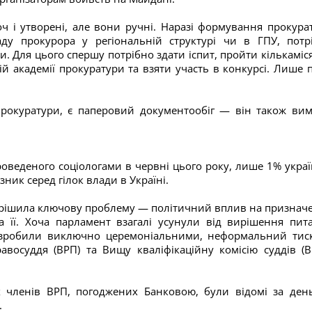
 і утворені, але вони ручні. Наразі формування прокура
аду прокурора у регіональній структурі чи в ГПУ, потр
. Для цього спершу потрібно здати іспит, пройти кількаміс
ій академії прокуратури та взяти участь в конкурсі. Лише п
прокуратури, є паперовий документообіг — він також вим
оведеного соціологами в червні цього року, лише 1% украї
ник серед гілок влади в Україні.
вирішила ключову проблему — політичний вплив на признач
а її. Хоча парламент взагалі усунули від вирішення пит
та зробили виключно церемоніальними, неформальний тис
восуддя (ВРП) та Вищу кваліфікаційну комісію суддів (В
х членів ВРП, погоджених Банковою, були відомі за ден
.