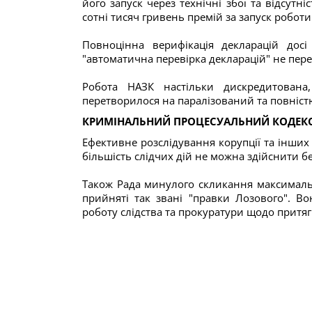
його запуск через технічні збої та відсутн
сотні тисяч гривень премій за запуск роботи
Повноцінна верифікація декларацій дос
"автоматична перевірка декларацій" не пер
Робота НАЗК настільки дискредитована
перетворилося на паралізований та повніст
КРИМІНАЛЬНИЙ ПРОЦЕСУАЛЬНИЙ КОДЕК
Ефективне розслідування корупції та інши
більшість слідчих дій не можна здійснити б
Також Рада минулого скликання максимальн
прийняті так звані "правки Лозового". В
роботу слідства та прокуратури щодо притяг