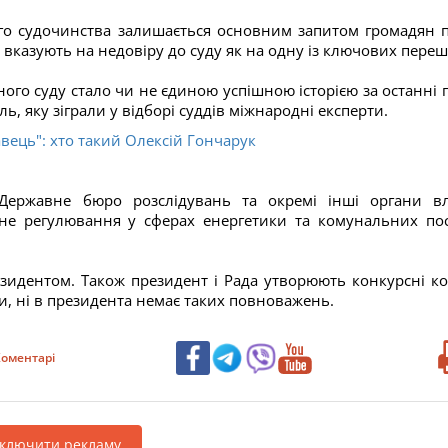
го судочинства залишається основним запитом громадян п
ж вказують на недовіру до суду як на одну із ключових переш
го суду стало чи не єдиною успішною історією за останні п
ь, яку зіграли у відборі суддів міжнародні експерти.
вець": хто такий Олексій Гончарук
Державне бюро розслідувань та окремі інші органи в
вне регулювання у сферах енергетики та комунальних пос
зидентом. Також президент і Рада утворюють конкурсні ком
ди, ні в президента немає таких повноважень.
оментарі
дключити рекламу