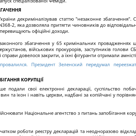
пуск спеціалізованої Феміди.
АГАЧЕННЯ
країни декриміналізував статтю "незаконне збагачення". С
368-2, яка дозволяла притягти чиновників до відповідальн
о перевищують офіційні доходи.
езаконного збагачення у 65 кримінальних провадженнях 
держустанов, військових прокурорів, заступників голови СБ
 справи довелося закрити, а їхні фігуранти отримали амніст
ровалился. Президент Зеленский передумал переезжа
БІГАННЯ КОРУПЦІЇ
 подали свої електронні декларації, суспільство поба
вин та ікон і навіть церкви, надбані за копійчані у порівня
ійснювати Національне агентство з питань запобігання кору
очатком роботи реєстру декларацій та неодноразово відкла