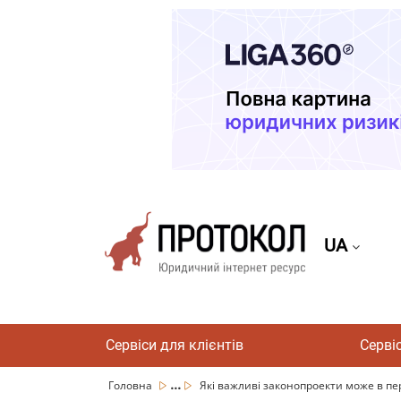
UA
Сервіси для клієнтів
Серві
...
Головна
Які важливі законопроекти може в пер