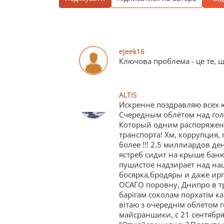
ejeek16
Ключова проблема - це те, щ
ALTIS
Искренне поздравляю всех юр
Счередным облётом над голо
Который одним распоряжени
транспорта! Хм, коррупция,
более !!! 2.5 миллиардов де
ястреб сидит на крыше баню
пушистое надзирает над наш
босярка,бродяры и даже ирп
ОСАГО поровну, Днипро в тр
барігам соколам порхатім к
вітаю з очереднім облетом 
майсраншики, с 21 сентября