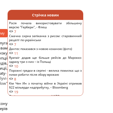
Стрічка новин
Росія почала використовувати збільшену
версію "Гербери", - Флеш
7
аму
Смачна сирна запіканка з рисом: старовинний
рецепт по-українськи
луга
7
ивам
Дантес показався з новою коханою (фото)
изку
11
пції
Ryanair додав ще більше рейсів до Марокко:
одразу три з них – із Польщі
дів,
10
ції,
Порожні грядки в серпні - велика помилка: що з
aty-
ними робити після збору врожаю
lyvi-
8
low"
Кім Чен Ин з початку війни в Україні отримав
$22 мільярди надприбутку, – Bloomberg
19
Путін може напасти на НАТО вже восени:
розвідка США опублікувала новий прогноз, – WSJ
кону
16
ерів
Експерт вимкнув одне налаштування Android – і