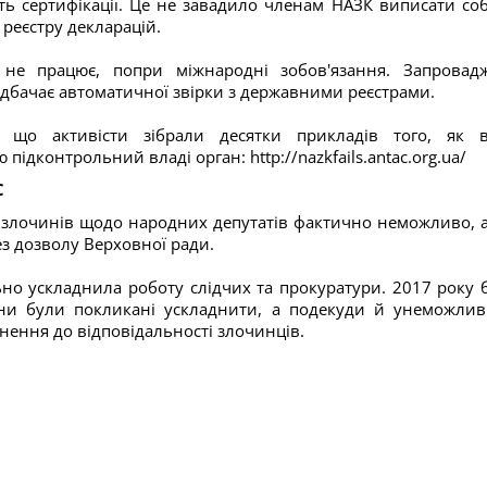
ість сертифікації. Це не завадило членам НАЗК виписати соб
 реєстру декларацій.
і не працює, попри міжнародні зобов'язання. Запровад
едбачає автоматичної звірки з державними реєстрами.
, що активісти зібрали десятки прикладів того, як 
ю підконтрольний владі орган:
http://nazkfails.antac.org.ua/
С
х злочинів щодо народних депутатів фактично неможливо, 
ез дозволу Верховної ради.
о ускладнила роботу слідчих та прокуратури. 2017 року 
они були покликані ускладнити, а подекуди й унеможлив
нення до відповідальності злочинців.