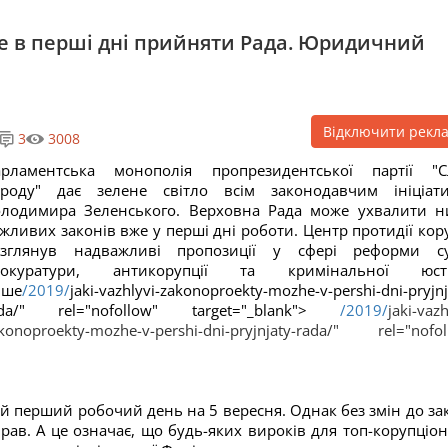
е в перші дні прийняти Рада. Юридичний
Відключити рекл
3
3008
арламентська монополія пропрезидентської партії "С
ароду" дає зелене світло всім законодавчим ініціат
лодимира Зеленського. Верховна Рада може ухвалити н
жливих законів вже у перші дні роботи. Центр протидії кору
озглянув надважливі пропозиції у сфері реформи су
рокуратури, антикорупції та кримінальної юсти
ише
/2019/
jaki-vazhlyvi-zakonoproekty-mozhe-v-pershi-dni-pryjnj
ada/" rel="nofollow" target="_blank">
/2019/
jaki-vazh
konoproekty-mozhe-v-pershi-dni-pryjnjaty-rada/" rel="nofol
й перший робочий день на 5 вересня. Однак без змін до за
рав. А це означає, що будь-яких вироків для топ-корупціон