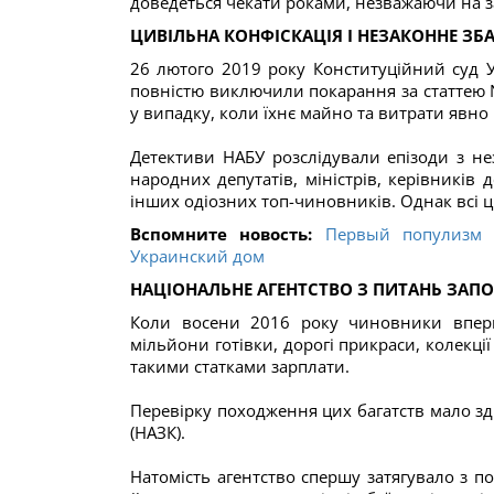
доведеться чекати роками, незважаючи на за
ЦИВІЛЬНА КОНФІСКАЦІЯ І НЕЗАКОННЕ ЗБ
26 лютого 2019 року Конституційний суд У
повністю виключили покарання за статтею N
у випадку, коли їхнє майно та витрати явн
Детективи НАБУ розслідували епізоди з н
народних депутатів, міністрів, керівників 
інших одіозних топ-чиновників. Однак всі ці
Вспомните новость:
Первый популизм п
Украинский дом
НАЦІОНАЛЬНЕ АГЕНТСТВО З ПИТАНЬ ЗАПО
Коли восени 2016 року чиновники вперше
мільйони готівки, дорогі прикраси, колекції 
такими статками зарплати.
Перевірку походження цих багатств мало зд
(НАЗК).
Натомість агентство спершу затягувало з п