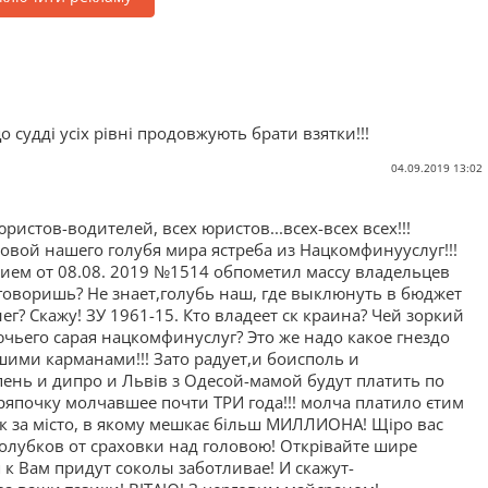
о судді усіх рівні продовжують брати взятки!!!
04.09.2019 13:02
истов-водителей, всех юристов...всех-всех всех!!!
вой нашего голубя мира ястреба из Нацкомфинууслуг!!!
ем от 08.08. 2019 №1514 обпометил массу владельцев
 говоришь? Не знает,голубь наш, где выклюнуть в бюджет
нег? Скажу! ЗУ 1961-15. Кто владеет ск краина? Чей зоркий
чьего сарая нацкомфинуслуг? Это же надо какое гнездо
ими карманами!!! Зато радует,и боисполь и
ень и дипро и Львів з Одесой-мамой будут платить по
япочку молчавшее почти ТРИ года!!! молча платило єтим
ак за місто, в якому мешкає більш МИЛЛИОНА! Щіро вас
голубков от сраховки над головою! Открівайте шире
 к Вам придут соколы заботливае! И скажут-