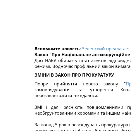
Вспомните новость:
Зеленский предлагает
Закон "Про Національне антикорупційне
Досі НАБУ обирає у штат агентів відповід
режимі. Водночас профільний закон вимагає
ЗМІНИ В ЗАКОН ПРО ПРОКУРАТУРУ
Попри прийняття нового закону "
П
самоврядування та утворення Кваліфі
перезавантажити не вдалося.
ЗМІ і далі рясніють повідомленнями п
необгрунтованими хоромами та іншим май
За понад 5 років розслідувань прокуратура
президента-втікача Віктора Януковича або о