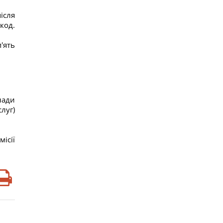
ісля
код.
'ять
лади
луг)
ісії