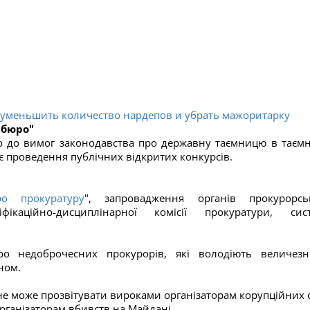
 уменьшить количество нардепов и убрать мажоритарку
 бюро"
но до вимог законодавства про державну таємницю в таєм
 проведення публічних відкритих конкурсів.
ро прокуратуру
", запровадження органів прокурорсь
каційно-дисциплінарної комісії прокуратури, сис
ро недоброчесних прокурорів, які володіють величез
ном.
 не може прозвітувати вироками організаторам корупційних 
рганізаторам вбивств на Майдані.