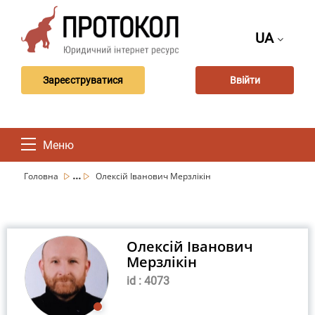
UA
Зареєструватися
Ввійти
Меню
...
Головна
Олексій Іванович Мерзлікін
Олексій Іванович
Мерзлікін
id : 4073