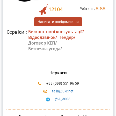
8.88
12104
Рейтинг :
Написати повідомлення
Сервіси :
Безкоштовні консультації/
Відеодзвінок/
Тендер/
Договор КЕП/
Безпечна угода/
Черкаси
+38 (098) 551 96 59
talin@ukr.net
@A_3008