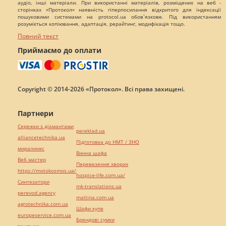
аудіо, інші матеріали. При використанні матеріалів, розміщених на веб -
сторінках «Протокол» наявність гіперпосилання відкритого для індексації
пошуковими системами на protocol.ua обов`язкове. Під використанням
розуміється копіювання, адаптація, рерайтинг, модифікація тощо.
Повний текст
Приймаємо до оплати
Copyright © 2014-2026 «Протокол». Всі права захищені.
Партнери
Сережки з діамантами
pereklad.ua
alliancetechnika.ua
Підготовка до НМТ / ЗНО
миралинкс
Винна шафа
Веб мастер
Перевезення хворих
https://motokosmos.ua/
hospice-life.com.ua/
Синтезатори
mk-translations.ua
perevod.agency
maltina.com.ua
agrotechnika.com.ua
Шафи купе
europeservice.com.ua
Брендові сумки
текст юа