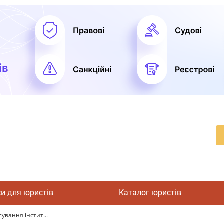
си для юристів
Каталог юристів
ування інстит...