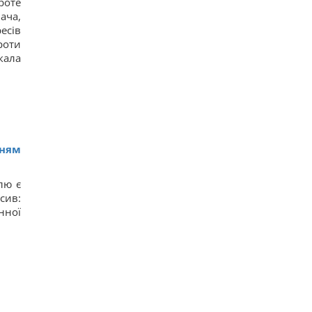
роте
ача,
есів
роти
кала
нням
лю є
сив:
нної