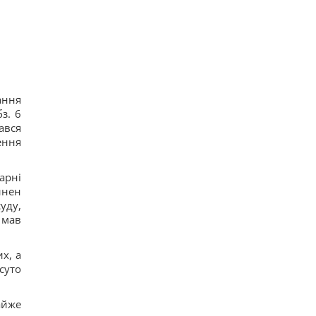
ання
з. 6
ався
ення
арні
инен
суду,
 мав
х, а
суто
айже