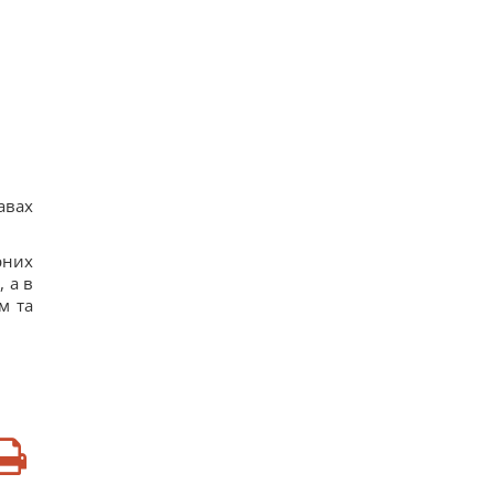
авах
рних
, а в
м та