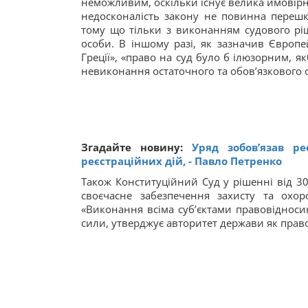
неможливим, оскільки існує велика ймовірні
недосконалість закону не повинна пере
тому що тільки з виконанням судового ріш
особи. В іншому разі, як зазначив Європе
Греції», «право на суд було б ілюзорним, 
невиконання остаточного та обов’язкового с
Згадайте новину:
Уряд зобов’язав р
реєстраційних дій, - Павло Петренко
Також Конституційний Суд у рішенні від 3
своєчасне забезпечення захисту та охо
«Виконання всіма суб’єктами правовідноси
сили, утверджує авторитет держави як право