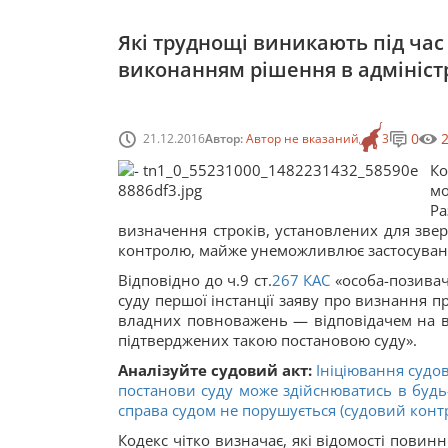
Які труднощі виникають під час
виконанням рішення в адмініст
0
21.12.2016
Автор:
Автор не вказаний
3
К
мо
Ра
визначення строків, установлених для зве
контролю, майже унеможливлює застосуванн
Відповідно до ч.9 ст.
267
КАС
«особа-позивач,
суду першої інстанції заяву про визнання п
владних повноважень — відповідачем на в
підтверджених такою постановою суду».
Аналізуйте судовий акт:
Ініціювання судо
постанови суду може здійснюватись в будь-
справа судом не порушується (судовий контр
Кодекс чітко визначає, які відомості повинн