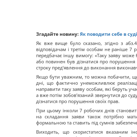
Згадайте новину:
Як поводити себе в суді
Як вже вище було сказано, згідно з абз.
відповідачам і третім особам не раніше 7 р
передбачає іншу вимогу: «Таку заяву може 
або повинен був дізнатися про порушення с
строку пред’явлення до виконання виконавч
Якщо бути уважним, то можна побачити, що 
дні, що фактично унеможливлює реалізаці
направити таку заяву особам, які беруть учас
а вже потім зобов’язаний звернутися до суд
дізнатися про порушення своїх прав.
При цьому інколи 7 робочих днів становит
на складання заяви також потрібно мати
формальною та ставить під сумнів забезпе
Виходить, що скористатися вказаним ін