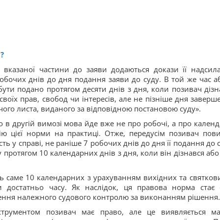
?
4 вказаної частини до заяви додаються докази її надсил
обочих днів до дня подання заяви до суду. В той же час аб
бути подано протягом десяти днів з дня, коли позивач дізн
воїх прав, свобод чи інтересів, але не пізніше дня заверш
ого листа, виданого за відповідною постановою суду».
в другій вимозі мова йде вже не про робочі, а про календ
ю цієї норми на практиці. Отже, передусім позивач пов
ть у справі, не раніше 7 робочих днів до дня її подання до 
у протягом 10 календарних днів з дня, коли він дізнався або
ь саме 10 календарних з урахуванням вихідних та святкови
 достатньо часу. Як наслідок, ця правова норма стає 
чення належного судового контролю за виконанням рішення.
струментом позивач має право, але це виявляється м