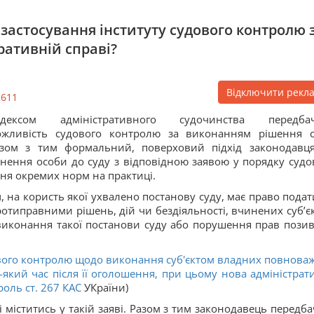
 застосування інституту судового контролю 
ративній справі?
Відключити рекл
2611
одексом адміністративного судочинства передба
жливість судового контролю за виконанням рішення с
зом з тим формальний, поверховий підхід законодавц
рнення особи до суду з відповідною заявою у порядку судо
я окремих норм на практиці.
 на користь якої ухвалено постанову суду, має право подат
ротиправними рішень, дій чи бездіяльності, вчинених суб’є
иконання такої постанови суду або порушення прав позив
вого контролю щодо виконання суб'єктом владних повнова
який час після її оголошення, при цьому нова адміністрат
оль ст.
267
КАС
УКраїни)
і міститись у такій заяві. Разом з тим законодавець передба