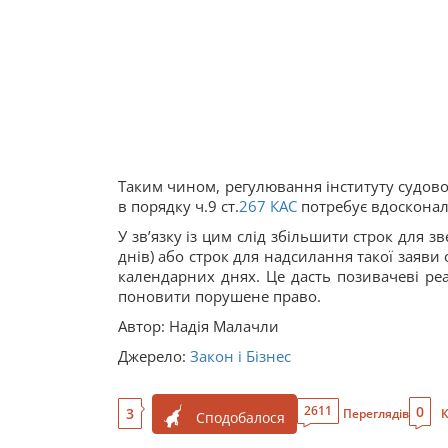
Таким чином, регулювання інституту судов
в порядку ч.9 ст.
267
КАС
потребує вдосконал
У зв’язку із цим слід збільшити строк для 
днів) або строк для надсилання такої заяви о
календарних днях. Це дасть позивачеві ре
поновити порушене право.
Автор: Надія Малачли
Джерело:
Закон і Бізнес
0
2611
3
Переглядів
К
Сподобалося