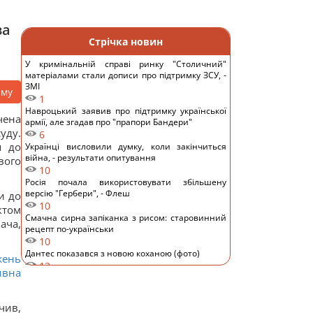
за
Стрічка новин
У кримінальній справі ринку "Столичний"
матеріалами стали дописи про підтримку ЗСУ, -
ЗМІ
аму
1
Навроцький заявив про підтримку української
чена
армії, але згадав про "прапори Бандери"
уду.
6
я до
Українці висловили думку, коли закінчиться
війна, - результати опитування
вого
10
Росія почала використовувати збільшену
версію "Гербери", - Флеш
и до
10
ктом
Смачна сирна запіканка з рисом: старовинний
ача,
рецепт по-українськи
10
Дантес показався з новою коханою (фото)
жень
12
ивна
Ryanair додав ще більше рейсів до Марокко:
одразу три з них – із Польщі
11
чив,