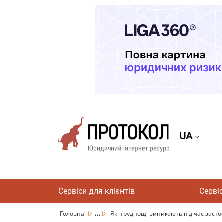
UA
Сервіси для клієнтів
Серві
...
Головна
Які труднощі виникають під час застос