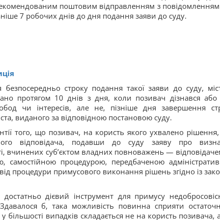
 рекомендованим поштовим відправленням з повідомленням
аніше 7 робочих днів до дня подання заяви до суду.
иція
я безпосередньо строку подання такої заяви до суду, міс
ано протягом 10 днів з дня, коли позивач дізнався або
обод чи інтересів, але не, пізніше дня завершення ст
та, виданого за відповідною постановою суду.
тії того, що позивач, на користь якого ухвалено рішення,
ного відповідача, подавши до суду заяву про визн
ті, вчинених суб’єктом владних повноважень — відповідаче
ю, самостійною процедурою, передбаченою адміністрати
від процедури примусового виконання рішень згідно із зак
 достатньо дієвий інструмент для примусу недобросовіс
 Здавалося б, така можливість повинна сприяти остаточ
у більшості випадків складається не на користь позивача, 