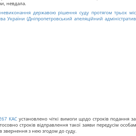
чи, невдала.
 невиконання державою рішення суду протягом трьох міс
тва України (Дніпропетровський апеляційний адміністрати
267
КАС
установлено чіткі вимоги щодо строків подання за
осовно строків відправлення такої заяви передусім особам,
ків звернення з нею згодом до суду.