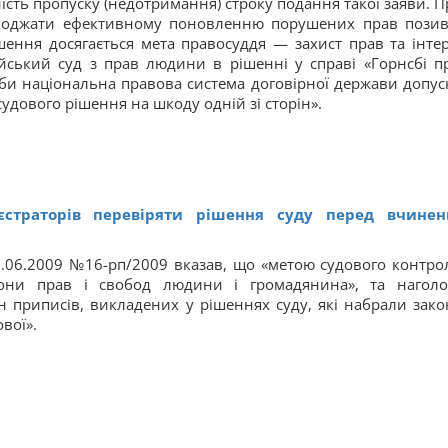
сть пропуску (недотримання) строку подання такої заяви. П
шкоджати ефективному поновленню порушених прав позив
ення досягається мета правосуддя — захист прав та інтер
йський суд з прав людини в рішенні у справі «Горнсбі п
якби національна правова система договірної держави допус
удового рішення на шкоду одній зі сторін».
еєстраторів перевіряти рішення суду перед вчине
0.06.2009 №16-рп/2009 вказав, що «метою судового контро
рони прав і свобод людини і громадянина», та наголо
н приписів, викладених у рішеннях суду, які набрали зако
вої».