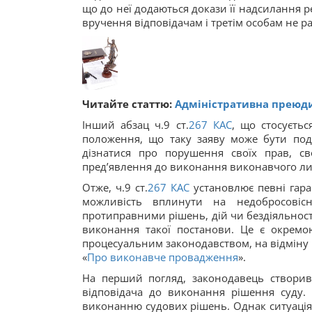
що до неї додаються докази її надсилання
вручення відповідачам і третім особам не р
Читайте статтю:
Адміністративна преюд
Інший абзац ч.9 ст.
267
КАС
, що стосуєтьс
положення, що таку заяву може бути под
дізнатися про порушення своїх прав, св
пред’явлення до виконання виконавчого лис
Отже, ч.9 ст.
267
КАС
установлює певні гаран
можливість вплинути на недобросовіс
протиправними рішень, дій чи бездіяльнос
виконання такої постанови. Це є окремо
процесуальним законодавством, на відміну 
«
Про виконавче провадження
».
На перший погляд, законодавець створив
відповідача до виконання рішення суду.
виконанню судових рішень. Однак ситуація 