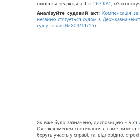
нинішня редакція ч.9 ст.
267
КАС
, м’яко кажу
Аналізуйте судовий акт:
Компенсація за
негайно стягується судом з Держказначейс
суд у справі
№ 804/11/15
)
Як вже було зазначено, диспозицією ч.9 ст.
Однак каменем спотикання є саме вимога ст
беруть участь у справі, та, відповідно, стро