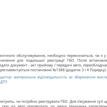
хнічного обслуговування, необхідно переконається, чи є у
значення для подальшої реєстрації ГБО. Після встановл
дати документ - акт прийому / передачі авто, переобладна
 регламентується постановою №1388 (додаток 3 і 4 Порядку).
едитор: матеріальна відповідальність за збереження ванта
 ДТП
итують, чи потрібно реєструвати ГБО. Для з'ясування суті ц
я газу на авто призводить до зміни технічних характери