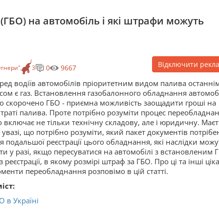
 (ГБО) на автомобіль і які штрафи можуть
Відключити рекл
0
9667
ртнери"
3
ред водіїв автомобілів пріоритетним видом палива останні
сом є газ. Встановлення газобалонного обладнання автомоб
о скорочено ГБО - приємна можливість заощадити гроші на
траті палива. Проте потрібно розуміти процес переобладнан
 включає не тільки технічну складову, але і юридичну. Маєт
 увазі, що потрібно розуміти, який пакет документів потрібе
я подальшої реєстрації цього обладнання, які наслідки можу
ти у разі, якщо пересуватися на автомобілі з встановленим 
з реєстрації, в якому розмірі штраф за ГБО. Про ці та інші ціка
менти переобладнання розповімо в цій статті.
іст:
О в Україні