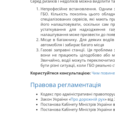
Серед ризиків і недоліків можна виділити та
Непрофесійне встановлення. Одним 
ГБО. Кількість поколінь цього облад
спеціалізованих сервісів, які мають п
його налаштовувати, оскільки сам пр
устаткування для надходження га
налаштування може призвести до появи
Місце в багажнику. Для деяких водіїв
автомобіля і забирає багато місця
Газові заправні станції. Ця проблема 
вони не працюють цілодобово або мо
Звичайно, водії можуть переключитися н
бути різні ситуації, коли ГБО реально 
Користуйтеся консультацією:
Чим повине
Правова регламентація
Кодекс про адміністративні правопору
Закон України «
Про дорожній рух
» від
Постанова Кабінету Міністрів України 
Постанова Кабінету Міністрів України в