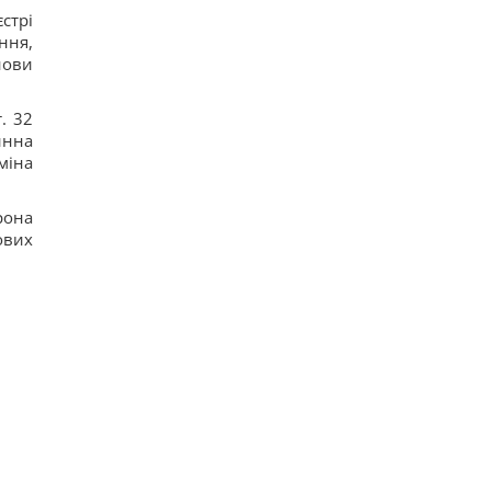
стрі
ння,
нови
. 32
инна
міна
рона
ових