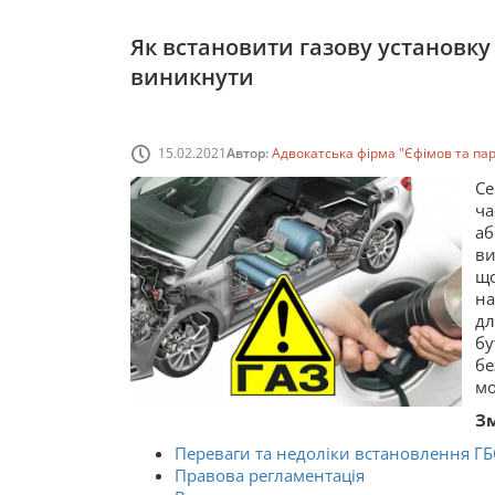
Як встановити газову установку
виникнути
15.02.2021
Автор:
Адвокатська фірма "Єфімов та па
Се
ча
аб
ви
що
на
дл
бу
бе
мо
Зм
Переваги та недоліки встановлення ГБ
Правова регламентація