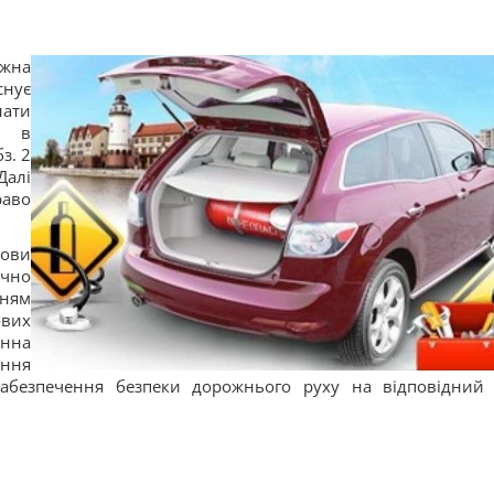
жна
снує
нати
и в
з. 2
Далі
аво
нови
чно
нням
ових
нна
ення
 забезпечення безпеки дорожнього руху на відповідний