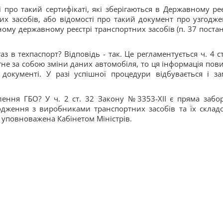
і про такий сертифікаті, які зберігаються в Державному реє
них засобів, або відомості про такий документ про узгодже
ному державному реєстрі транспортних засобів (п. 37 поста
з в техпаспорт? Відповідь - так. Це регламентується ч. 4 ст
не за собою зміни даних автомобіля, то ця інформація пов
документі. У разі успішної процедури відбувається і за
лення ГБО? У ч. 2 ст. 32 Закону №3353-XII є пряма забо
одження з виробниками транспортних засобів та їх склад
ка уповноважена Кабінетом Міністрів.