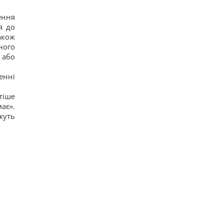
умову
11
ення
Європейські річки обміліли: DW розповів, чи
я до
йдеться про нестачу питної води
акож
11
ного
Росія вдарила по центру Павлограда: є поранені
15
 або
Відомий американський актор звернувся до
Путіна на тлі ударів по Україні
енні
13
Коли Україна почне виробництво ракет Patriot:
тіше
Зеленський сказав, від чого залежать сроки
ає».
12
жуть