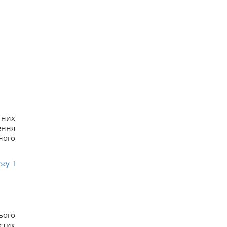
 них
ення
ного
жу і
ього
стик