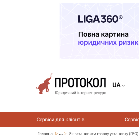
UA
Сервіси для клієнтів
Серві
...
Головна
Як встановити газову установку (ГБО) 