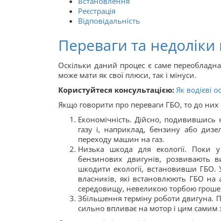
Встановлення
Реєстрація
Відповідальність
Переваги та недоліки 
Оскільки даний процес є саме переобладна
може мати як свої плюси, так і мінуси.
Користуйтеся консультацією:
Як водієві 
Якщо говорити про переваги ГБО, то до них 
Економічність. Дійсно, подивившись 
газу і, наприклад, бензину або диз
переходу машин на газ.
Низька шкода для екології. Поки у
бензинових двигунів, розвивають в
шкодити екології, встановивши ГБО. У
власників, які встановлюють ГБО на 
середовищу, невеликою торбою грошей 
Збільшення терміну роботи двигуна. П
сильно впливає на мотор і цим самим 