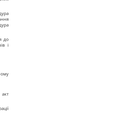
дура
ання
дура
я до
ів і
ному
 акт
ації