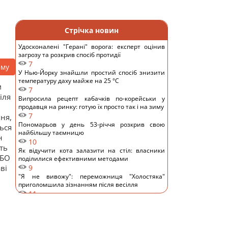
Стрічка новин
Удосконалені "Герані" ворога: експерт оцінив
загрозу та розкрив спосіб протидії
7
аму
У Нью-Йорку знайшли простий спосіб знизити
температуру даху майже на 25 °C
м
7
іля
Випросила рецепт кабачків по-корейськи у
продавця на ринку: готую їх просто так і на зиму
7
ня,
Пономарьов у день 53-річчя розкрив свою
ься
найбільшу таємницю
н
10
ть
Як відучити кота залазити на стіл: власники
ГБО
поділилися ефективними методами
ві
9
"Я не вивожу": переможниця "Холостяка"
приголомшила зізнанням після весілля
11
Відомий український співак потрапив у ДТП у
Києві та показав фото
10