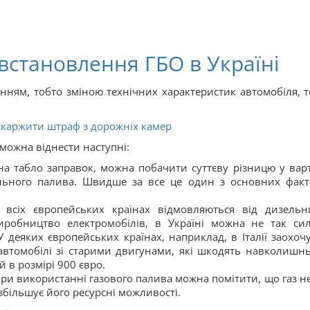
встановлення ГБО в Україні
нням, тобто зміною технічних характеристик автомобіля, т
оскаржити штраф з дорожніх камер
можна віднести наступні:
на табло заправок, можна побачити суттєву різницю у варт
ельного палива. Швидше за все це один з основних факт
 всіх європейських країнах відмовляються від дизельн
иробництво електромобілів, в Україні можна не так си
 деяких європейських країнах, наприклад, в Італії заохоч
автомобілі зі старими двигунами, які шкодять навколишн
в розмірі 900 євро.
ри використанні газового палива можна помітити, що газ не
збільшує його ресурсні можливості.