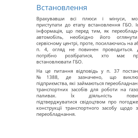
Встановлення
Врахувавши всі плюси і мінуси, мо
приступати до етапу встановлення ГБО. І
інформація, що перед тим, як переоблад
автомобіль, необхідно його оглянут
сервісному центрі, проте, посилаючись на аб
п. 4, огляд не повинен проводиться. 
потрібно розібратися, хто має пр
встановлювати ГБО.
На це питання відповідь у п. 37 поста
№1388, де зазначено, що виклю
підприємства, які займаються переобладна
транспортних засобів для роботи на газ
паливах. Їх діяльність пови
підтверджуватися свідоцтвом про погодж
конструкції транспортного засобу щодо
переобладнання.