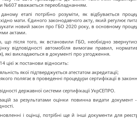
нови №607 вважається переобладнанням.
 даному етапі потрібно розуміти, як відбувається проце
бхідно мати. Єдиного законодавчого акту, який регулює пит
 шукати новий закон про ГБО 2020 року, в основному проце
чими актами.
 що після того, як встановили ГБО, необхідно звернутис
цінку відповідності автомобіля вимогам правил, норматив
м), які викладаються в документі про узгодження.
14 цієї ж постанови відносить:
льність якої підтверджується атестатом акредитації;
я якого полягає в проведенні процедури сертифікації в закон
відності державної системи сертифікації УкрСЕПРО.
зацій за результатами оцінки повинна видати документ -
дності.
овленні і оцінці, потрібні ще й інші документи для реєстр