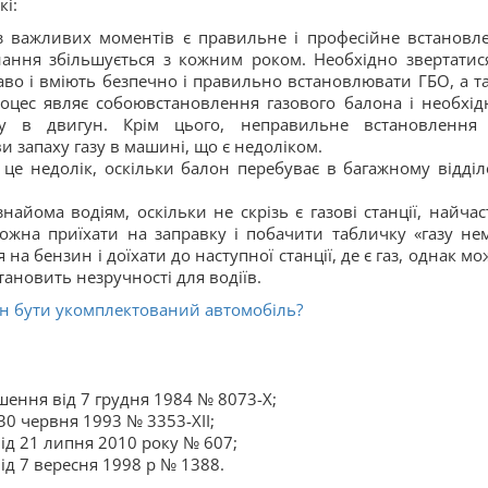
кі:
з важливих моментів є правильне і професійне встановл
нання збільшується з кожним роком. Необхідно звертатис
раво і вміють безпечно і правильно встановлювати ГБО, а т
оцес являє собоювстановлення газового балона і необхід
зу в двигун. Крім цього, неправильне встановлення
 запаху газу в машині, що є недоліком.
 це недолік, оскільки балон перебуває в багажному відділ
знайома водіям, оскільки не скрізь є газові станції, найчас
жна приїхати на заправку і побачити табличку «газу нем
а бензин і доїхати до наступної станції, де є газ, однак мо
становить незручності для водіїв.
н бути укомплектований автомобіль?
шення від 7 грудня 1984 № 8073-X;
 30 червня 1993 № 3353-XII;
від 21 липня 2010 року № 607;
ід 7 вересня 1998 р № 1388.