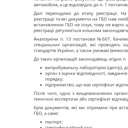
автомобіля, а це відповідно до п. 1 поста
Далі переходимо до етапу реєстрації. На
реєстрації та які документи на ГБО нам нео
встановлення ГБО не існує, тому не варто
реєстрації регулюється кількома законодав
Аналізуючи п. 13 постанови №607, бачимо,
спеціальних організацій, які проводять о
стандартів України, а також умовам (вимога
До таких організацій законодавець згідно п. 
випробувальну лабораторію (центр), дія
орган з оцінки відповідності, завданн
порядку;
підприємство, що має сертифікат відпо
Після чого, одна з вищезазначених органі
технічної експертизи або сертифікат відпові
Крім документів, які ми отримали при встан
ГБО, а саме:
паспорт;
ідентифікаційний код;