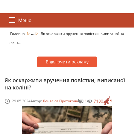
Меню
...
Головна
Як оскаржити вручення повістки, виписаної на
колін...
Відключити рекламу
Як оскаржити вручення повістки, виписаної
на коліні?
1
7180
29.05.2024
Автор:
Лента от Протокола
5