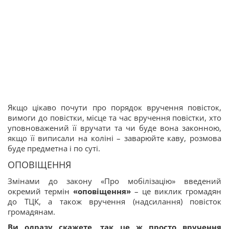
Якщо цікаво почути про порядок вручення повісток,
вимоги до повістки, місце та час вручення повістки, хто
уповноважений її вручати та чи буде вона законною,
якщо її виписали на коліні – заварюйте каву, розмова
буде предметна і по суті.
ОПОВІЩЕННЯ
Змінами до закону «Про мобілізацію» введений
окремий термін
«оповіщення»
– це виклик громадян
до ТЦК, а також вручення (надсилання) повісток
громадянам.
Ви одразу скажете, так це ж просто вручення