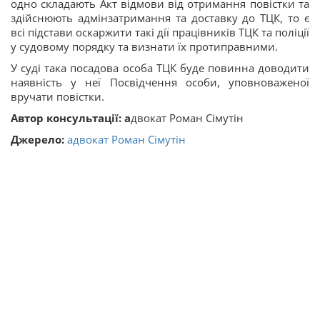
одно складають Акт відмови від отримання повістки та
здійснюють адмінзатримання та доставку до ТЦК, то є
всі підстави оскаржити такі дії працівників ТЦК та поліції
у судовому порядку та визнати їх протиправними.
У суді така посадова особа ТЦК буде повинна доводити
наявність у неї Посвідчення особи, уповноваженої
вручати повістки.
Автор консультації: а
двокат Роман Сімутін
Джерело:
адвокат Роман Сімутін