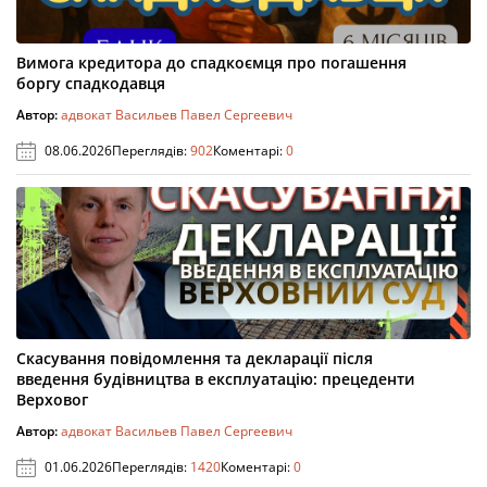
Вимога кредитора до спадкоємця про погашення
боргу спадкодавця
Автор:
адвокат Васильев Павел Сергеевич
08.06.2026
Переглядів:
902
Коментарі:
0
Скасування повідомлення та декларації після
введення будівництва в експлуатацію: прецеденти
Верховог
Автор:
адвокат Васильев Павел Сергеевич
01.06.2026
Переглядів:
1420
Коментарі:
0