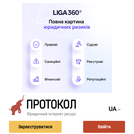
UA
Зареєструватися
Ввійти