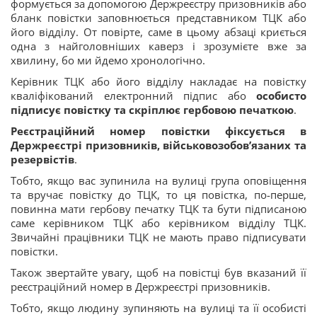
формується за допомогою Держреєстру призовників або
бланк повістки заповнюється представником ТЦК або
його відділу. От повірте, саме в цьому абзаці криється
одна з найголовніших каверз і зрозумієте вже за
хвилину, бо ми йдемо хронологічно.
Керівник ТЦК або його відділу накладає на повістку
кваліфікований електронний підпис або
особисто
підписує повістку та скріплює гербовою печаткою
.
Реєстраційний номер повістки фіксується в
Держреєстрі призовників, військовозобов’язаних та
резервістів
.
Тобто, якщо вас зупинила на вулиці група оповіщення
та вручає повістку до ТЦК, то ця повістка, по-перше,
повинна мати гербову печатку ТЦК та бути підписаною
саме керівником ТЦК або керівником відділу ТЦК.
Звичайні працівники ТЦК не мають право підписувати
повістки.
Також звертайте увагу, щоб на повістці був вказаний її
реєстраційний номер в Держреєстрі призовників.
Тобто, якщо людину зупиняють на вулиці та її особисті