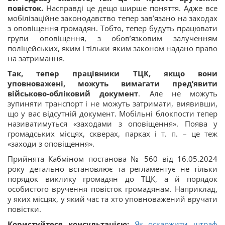
повісток.
Насправді це дещо ширше поняття. Адже все
мобілізаційне законодавство тепер зав’язано на заходах
з оповіщення громадян. Тобто, тепер будуть працювати
групи оповіщення, з обов’язковим залученням
поліцейських, яким і тільки яким законом надано право
на затримання.
Так, тепер працівники ТЦК, якщо вони
уповноважені, можуть вимагати пред’явити
військово-обліковий документ
. Але не можуть
зупиняти транспорт і не можуть затримати, виявивши,
що у вас відсутній документ. Мобільні блокпости тепер
називатимуться «заходами з оповіщення». Поява у
громадських місцях, скверах, парках і т. п. – це теж
«заходи з оповіщення».
Прийнята Кабміном постанова № 560 від 16.05.2024
року детально встановлює та регламентує не тільки
порядок виклику громадян до ТЦК, а й порядок
особистого вручення повісток громадянам. Наприклад,
у яких місцях, у який час та хто уповноважений вручати
повістки.
Користуйтеся консультацією:
Як оскаржити штраф