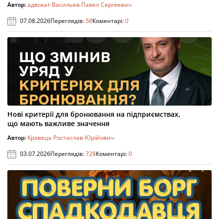
Автор:
адвокат Васильев Павел Сергеевич
07.08.2026
Переглядів:
58
Коментарі:
0
Нові критерії для бронювання на підприємствах,
що мають важливе значення
Автор:
Кравець Ростислав Юрійович
03.07.2026
Переглядів:
728
Коментарі:
0