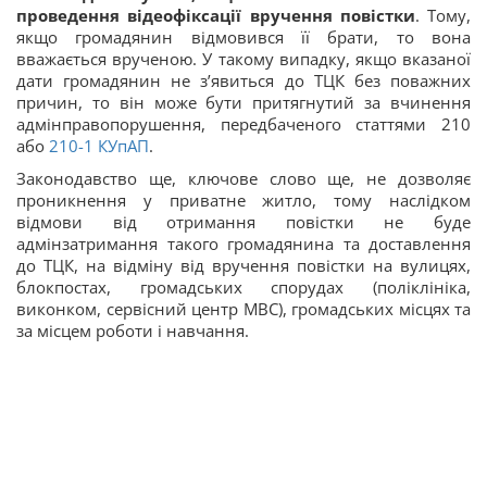
проведення відеофіксації вручення повістки
. Тому,
якщо громадянин відмовився її брати, то вона
вважається врученою. У такому випадку, якщо вказаної
дати громадянин не з’явиться до ТЦК без поважних
причин, то він може бути притягнутий за вчинення
адмінправопорушення, передбаченого статтями 210
або
210-1
КУпАП
.
Законодавство ще, ключове слово ще, не дозволяє
проникнення у приватне житло, тому наслідком
відмови від отримання повістки не буде
адмінзатримання такого громадянина та доставлення
до ТЦК, на відміну від вручення повістки на вулицях,
блокпостах, громадських спорудах (поліклініка,
виконком, сервісний центр МВС), громадських місцях та
за місцем роботи і навчання.