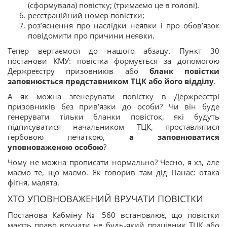
(сформувала) повістку; (тримаємо це в голові).
реєстраційний номер повістки;
роз’яснення про наслідки неявки і про обов’язок
повідомити про причини неявки.
Тепер вертаємося до нашого абзацу. Пункт 30
постанови КМУ: повістка формується за допомогою
Держреєстру призовників або
бланк повістки
заповнюється представником ТЦК або його відділу
.
А як можна згенерувати повістку в Держреєстрі
призовників без прив’язки до особи? Чи він буде
генерувати тільки бланки повісток, які будуть
підписуватися начальником ТЦК, проставлятися
гербовою печаткою,
а заповнюватися
уповноваженою особою
?
Чому не можна прописати нормально? Чесно, я хз, але
маємо те, що маємо. Як говорив там дід Панас: отака
фігня, малята.
ХТО УПОВНОВАЖЕНИЙ ВРУЧАТИ ПОВІСТКИ
Постанова Кабміну № 560 встановлює, що повістки
мають право вручати не будь-який працівник ТЦК або