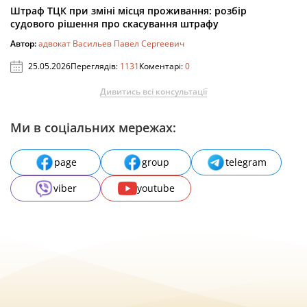
Штраф ТЦК при зміні місця проживання: розбір
судового рішення про скасування штрафу
Автор:
адвокат Васильев Павел Сергеевич
25.05.2026
Переглядів:
1131
Коментарі:
0
Дивитись всі консультації
Ми в соціальних мережах:
page
group
telegram
viber
youtube