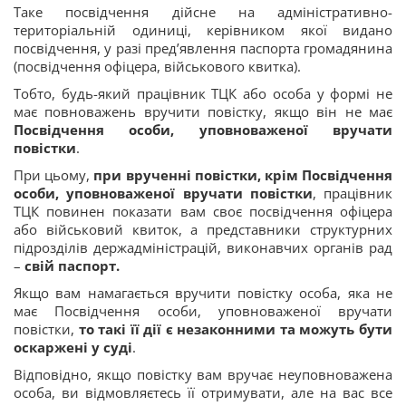
Таке посвідчення дійсне на адміністративно-
територіальній одиниці, керівником якої видано
посвідчення, у разі пред’явлення паспорта громадянина
(посвідчення офіцера, військового квитка).
Тобто, будь-який працівник ТЦК або особа у формі не
має повноважень вручити повістку, якщо він не має
Посвідчення особи, уповноваженої вручати
повістки
.
При цьому,
при врученні повістки, крім Посвідчення
особи, уповноваженої вручати повістки
, працівник
ТЦК повинен показати вам своє посвідчення офіцера
або військовий квиток, а представники структурних
підрозділів держадміністрацій, виконавчих органів рад
–
свій паспорт.
Якщо вам намагається вручити повістку особа, яка не
має Посвідчення особи, уповноваженої вручати
повістки,
то такі її дії є незаконними та можуть бути
оскаржені у суді
.
Відповідно, якщо повістку вам вручає неуповноважена
особа, ви відмовляєтесь її отримувати, але на вас все