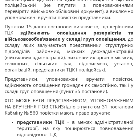
поліцейський (не плутати з повноваженнями
перевіряти військово-обліковий документ), а виключно
уповноважені вручати повістки представники.
Пунктом 15 даної постанови визначено, що керівники
ТЦК
здійснюють оповіщення резервістів та
військовозобов’язаних у складі груп оповіщення
, до
складу яких залучаються представники структурних
підрозділів районних, міських держадміністрацій
(військових адміністрацій), виконавчих органів міських,
селищних, сільських рад, підприємств, установ,
організацій, представники ТЦК і поліцейські.
Представники, уповноважені вручати повістки,
здійснюють оповіщення громадян як самостійно, так і у
складі груп оповіщення (пункт 35 постанови).
ХТО МОЖЕ БУТИ ПРЕДСТАВНИКОМ, УПОВНОВАЖЕНИМ
НА ВРУЧЕННЯ ПОВІСТКИЗгідно з пунктом 31 постанови
Кабміну № 560 повістки мають право вручати:
представники ТЦК
– в межах адміністративної
території, на яку поширюється повноваження
відповідного ТЦК;