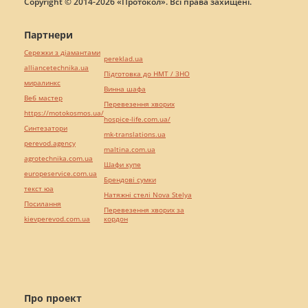
Copyright © 2014-2026 «Протокол». Всі права захищені.
Партнери
Сережки з діамантами
pereklad.ua
alliancetechnika.ua
Підготовка до НМТ / ЗНО
миралинкс
Винна шафа
Веб мастер
Перевезення хворих
https://motokosmos.ua/
hospice-life.com.ua/
Синтезатори
mk-translations.ua
perevod.agency
maltina.com.ua
agrotechnika.com.ua
Шафи купе
europeservice.com.ua
Брендові сумки
текст юа
Натяжні стелі Nova Stelya
Посилання
Перевезення хворих за
kievperevod.com.ua
кордон
Про проект