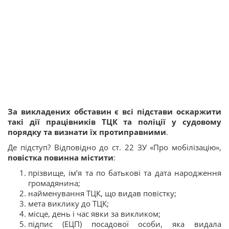
За викладених обставин є всі підстави оскаржити
такі дії працівників ТЦК та поліції у судовому
порядку та визнати їх протиправними
.
Де підступ? Відповідно до ст. 22 ЗУ «Про мобілізацію»,
повістка повинна містити
:
прізвище, ім’я та по батькові та дата народження
громадянина;
найменування ТЦК, що видав повістку;
мета виклику до ТЦК;
місце, день і час явки за викликом;
підпис (ЕЦП) посадової особи, яка видала