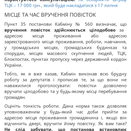
ТЦК – 17 000 грн., який буде накладатися з 17 липня
МІСЦЕ ТА ЧАС ВРУЧЕННЯ ПОВІСТОК
Пункт 35 постанови Кабміну № 560 визначає, що
вручення повісток здійснюється цілодобово
за
адресою місця проживання або адресою
зареєстрованого місця проживання, роботи, навчання,
у громадських місцях, громадських будинках та
спорудах, місцях масового скупчення людей, ТЦК,
блокпостах, пунктах пропуску через державний кордон
України.
Тобто, як я вже казав, Кабмін виконав всю брудну
роботу за депутатів і прописав те, за що вони не
наважилися проголосувати: повістки дозволено
вручати цілодобово та у будь-якому місці перебування
громадян.
Оцініть тонкість роботи. Дана норма також дозволяє
уповноваженим у будь-який час доби прийти за
адресою місця проживання громадянина і, якщо він
відчинить двері, вручити йому повістку. Як вам таке?
Не слід забувати, що постанова встановлює