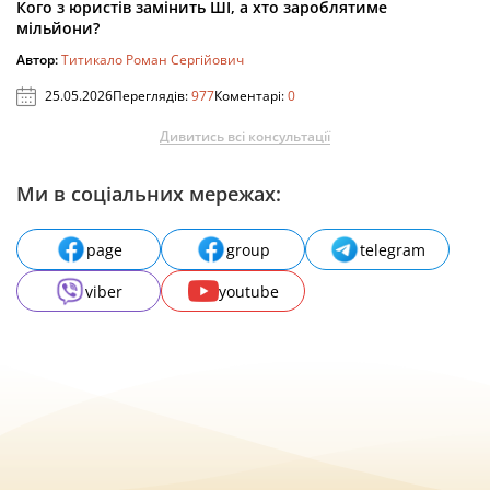
Кого з юристів замінить ШІ, а хто зароблятиме
мільйони?
Автор:
Титикало Роман Сергійович
25.05.2026
Переглядів:
977
Коментарі:
0
Дивитись всі консультації
Ми в соціальних мережах:
page
group
telegram
viber
youtube