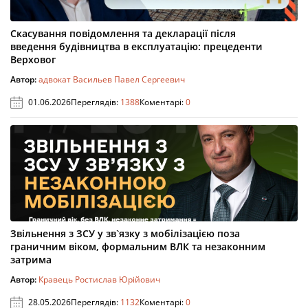
Скасування повідомлення та декларації після
введення будівництва в експлуатацію: прецеденти
Верховог
Автор:
адвокат Васильев Павел Сергеевич
01.06.2026
Переглядів:
1388
Коментарі:
0
Звільнення з ЗСУ у зв`язку з мобілізацією поза
граничним віком, формальним ВЛК та незаконним
затрима
Автор:
Кравець Ростислав Юрійович
28.05.2026
Переглядів:
1132
Коментарі:
0