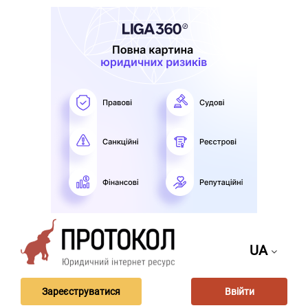
UA
Зареєструватися
Ввійти