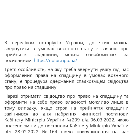
З переліком нотаріусів України, до яких можна
звернутися в умовах воєнного стану з заявою про
прийняття спадщини, можна ознайомитися за
посиланням:
https://notar.npu.ua/
Третя особливість, на яку треба звернути увагу під час
оформлення права на спадщину в умовах воєнного
стану, є процедура одержання спадкоємцем свідоцтва
про право на спадщину.
Наразі отримати свідоцтво про право на спадщину та
оформити на себе право власності можливо лише в
тому випадку, якщо строк на прийняття спадщини
закінчився до дня набрання чинності постанови
Кабінету Міністрів України №209 від 06.03.2022, якою
внесено зміни до постанови Кабінету Міністрів України
від 28.02.2022 №164 щодо призупинення на час