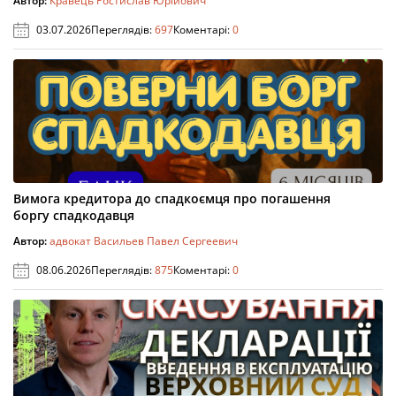
Автор:
Кравець Ростислав Юрійович
03.07.2026
Переглядів:
697
Коментарі:
0
Вимога кредитора до спадкоємця про погашення
боргу спадкодавця
Автор:
адвокат Васильев Павел Сергеевич
08.06.2026
Переглядів:
875
Коментарі:
0