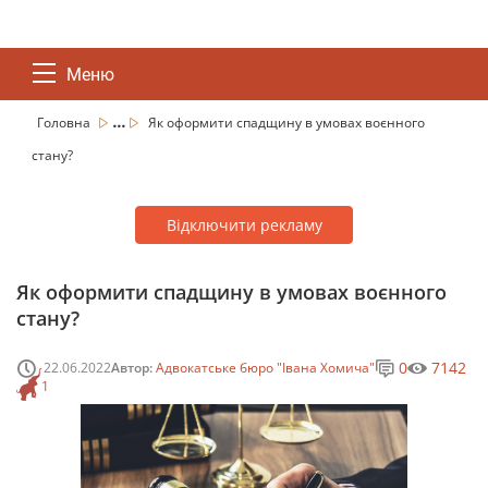
Меню
...
Головна
Як оформити спадщину в умовах воєнного
стану?
Відключити рекламу
Як оформити спадщину в умовах воєнного
стану?
0
7142
22.06.2022
Автор:
Адвокатське бюро "Івана Хомича"
1