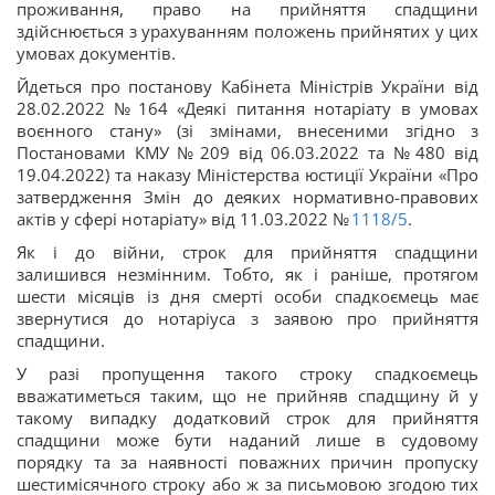
проживання, право на прийняття спадщини
здійснюється з урахуванням положень прийнятих у цих
умовах документів.
Йдеться про постанову Кабінета Міністрів України від
28.02.2022 № 164 «Деякі питання нотаріату в умовах
воєнного стану» (зі змінами, внесеними згідно з
Постановами КМУ № 209 від 06.03.2022 та № 480 від
19.04.2022) та наказу Міністерства юстиції України «Про
затвердження Змін до деяких нормативно-правових
актів у сфері нотаріату» від 11.03.2022 №
1118/5
.
Як і до війни, строк для прийняття спадщини
залишився незмінним. Тобто, як і раніше, протягом
шести місяців із дня смерті особи спадкоємець має
звернутися до нотаріуса з заявою про прийняття
спадщини.
У разі пропущення такого строку спадкоємець
вважатиметься таким, що не прийняв спадщину й у
такому випадку додатковий строк для прийняття
спадщини може бути наданий лише в судовому
порядку та за наявності поважних причин пропуску
шестимісячного строку або ж за письмовою згодою тих