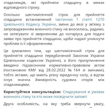
спадкоємців, які прийняли спадщину в межах
відповідного строку.
Оскільки шестимісячний строк для прийняття
спадщини встановлений
частиною 1 статті 1270
Цивільного Кодексу України
, зміни до якої у зв’язку з
запровадженням воєнного стану не вносились, радимо,
не затягувати зі зверненням до нотаріуса для подачі
заяви про прийняття спадщини, щоби надалі уникнути
проблем із її оформленням.
Це зумовлено тим, що шестимісячний строк для
прийняття спадщини передбачений Законом України
(Цивільним кодексом України), а його призупинення
введено підзаконним нормативно-правовим актом
(постановою КМУ від 28.02.2022 № 164 зі змінами),
тобто актами, що мають різну юридичну силу, а відтак
існує значна ймовірність судових спорів між
спадкоємцями.
Користуйтеся консультацією:
Спадкування в умовах
воєнного стану та хто може посвідчити заповіт
Друга особливість, на яку треба звернути увагу,