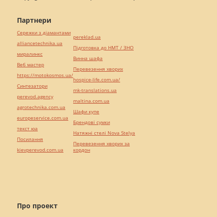
Партнери
Сережки з діамантами
pereklad.ua
alliancetechnika.ua
Підготовка до НМТ / ЗНО
миралинкс
Винна шафа
Веб мастер
Перевезення хворих
https://motokosmos.ua/
hospice-life.com.ua/
Синтезатори
mk-translations.ua
perevod.agency
maltina.com.ua
agrotechnika.com.ua
Шафи купе
europeservice.com.ua
Брендові сумки
текст юа
Натяжні стелі Nova Stelya
Посилання
Перевезення хворих за
kievperevod.com.ua
кордон
Про проект