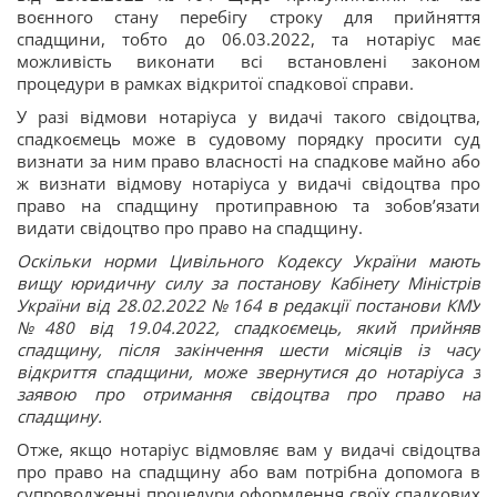
воєнного стану перебігу строку для прийняття
спадщини, тобто до 06.03.2022, та нотаріус має
можливість виконати всі встановлені законом
процедури в рамках відкритої спадкової справи.
У разі відмови нотаріуса у видачі такого свідоцтва,
спадкоємець може в судовому порядку просити суд
визнати за ним право власності на спадкове майно або
ж визнати відмову нотаріуса у видачі свідоцтва про
право на спадщину протиправною та зобов’язати
видати свідоцтво про право на спадщину.
Оскільки норми Цивільного Кодексу України мають
вищу юридичну силу за постанову Кабінету Міністрів
України від 28.02.2022 № 164 в редакції постанови КМУ
№ 480 від 19.04.2022, спадкоємець, який прийняв
спадщину, після закінчення шести місяців із часу
відкриття спадщини, може звернутися до нотаріуса з
заявою про отримання свідоцтва про право на
спадщину.
Отже, якщо нотаріус відмовляє вам у видачі свідоцтва
про право на спадщину або вам потрібна допомога в
супроводженні процедури оформлення своїх спадкових