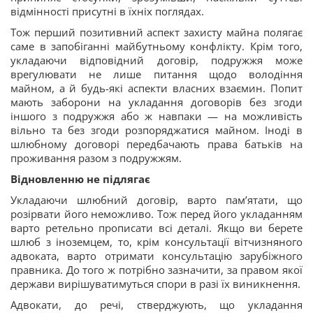
відмінності присутні в їхніх поглядах.
Тож перший позитивний аспект захисту майна полягає
саме в запобіганні майбутньому конфлікту. Крім того,
укладаючи відповідний договір, подружжя може
врегулювати не лише питання щодо володіння
майном, а й будь-які аспекти власних взаємин. Попит
мають заборони на укладання договорів без згоди
іншого з подружжя або ж навпаки — на можливість
вільно та без згоди розпоряджатися майном. Іноді в
шлюбному договорі передбачають права батьків на
проживання разом з подружжям.
Відновленню не підлягає
Укладаючи шлюбний договір, варто пам’ятати, що
розірвати його неможливо. Тож перед його укладанням
варто ретельно прописати всі деталі. Якщо ви берете
шлюб з іноземцем, то, крім консультації вітчизняного
адвоката, варто отримати консультацію зарубіжного
правника. До того ж потрібно зазначити, за правом якої
держави вирішуватимуться спори в разі їх виникнення.
Адвокати, до речі, стверджують, що укладання