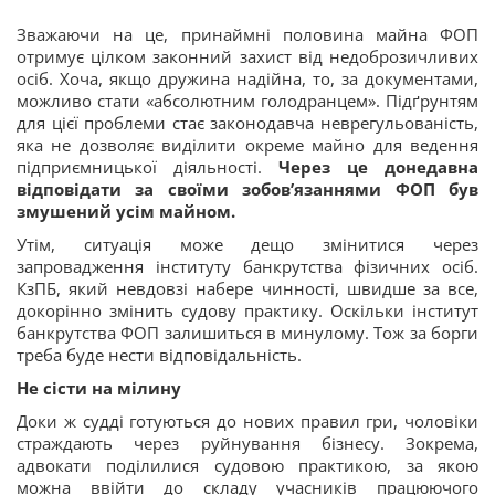
Зважаючи на це, принаймні половина майна ФОП
отримує цілком законний захист від недоброзичливих
осіб. Хоча, якщо дружина надійна, то, за документами,
можливо стати «абсолютним голодранцем». Підґрунтям
для цієї проблеми стає законодавча неврегульованість,
яка не дозволяє виділити окреме майно для ведення
підприємницької діяльності.
Через це донедавна
відповідати за своїми зобов’язаннями ФОП був
змушений усім майном.
Утім, ситуація може дещо змінитися через
запровадження інституту банкрутства фізичних осіб.
КзПБ, який невдовзі набере чинності, швидше за все,
докорінно змінить судову практику. Оскільки інститут
банкрутства ФОП залишиться в минулому. Тож за борги
треба буде нести відповідальність.
Не сісти на мілину
Доки ж судді готуються до нових правил гри, чоловіки
страждають через руйнування бізнесу. Зокрема,
адвокати поділилися судовою практикою, за якою
можна ввійти до складу учасників працюючого