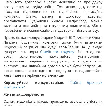
шлюбного договору в рази дешевше за процедуру
розлучення та поділу майна. Тож, якщо відчуваєте, що
стосунки відновленню не підлягають, підписуйте
контракт. Статус майна в договорі вдасться
врегулювати будь-яким чином. Наприклад, можна
залишити все майно за титульним власником. Або ж
передбачити компенсацію за недоторканність бізнесу.
Проте, як наголошує старший юрист ЮФ «Астерс» Ольга
Ліпіхіна, будь-який контракт може бути визнаний
недійсним за рішенням суду. Карт-бланш на це видає
суперечність норм
Сімейного кодексу
. Які, з одного
боку, закріплюють можливість установлення
матеріальної нерівності подружжя, а з другого —
вказують, що шлюбний договір може бути розірваний
через поставлення одного з подружжя в надзвичайно
невигідне матеріальне становище.
Користуйтеся консультацією
:
"Тайна брачных
контрактов"
Життя за довіреністю
Однак якщо підприємець провадить свою діяльність як