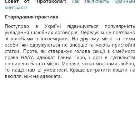
Совет от "Протокола":
Как заключить брачный
контракт?
Стародавня практика
Поступово в Україні підвищується популярність
укладання шлюбних договорів. Передусім це пов’язано
зі шлюбами з іноземцями. На другому місці за ними
особи, які одружуються не вперше та мають пристойні
статки. Проте, як стверджує голова секції з сімейного
права НААУ, адвокат Ганна Гаро, і досі в суспільстві
поширено багато міфів. Мовляв, якщо між нами любов,
то нащо нам ці умовності. Краще витратити кошти на
весілля, ніж на адвоката.