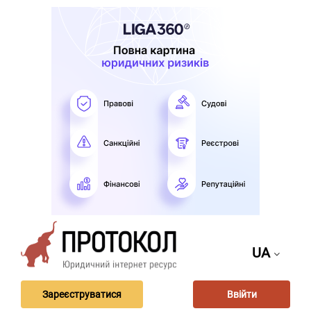
UA
Зареєструватися
Ввійти