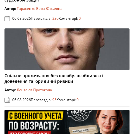
Автор:
Тарасенко Вера Юрьевна
06.08.2026
Переглядів:
230
Коментарі:
0
Спільне проживання без шлюбу: особливості
доведення та юридичні ризики
Автор:
Лента от Протокола
06.08.2026
Переглядів:
95
Коментарі:
0