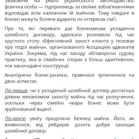
Зважаючи на реалії українського законодавства,
фізична особа — підприємець за своїми зобов’язаннями
відповідає всім належним їй майном. Тому невдачі в
бізнесі можуть боляче вдарити по інтересах сім’ї.
Про те, які переваги дає бізнесменам укладення
шлюбного договору, адвокати розповіли під час
круглого столу «Ефективний захист клієнта у позовах
про поділ майна», організованого Асоціацією адвокатів
України. Зокрема, під час заходу обговорили судову
практику, яка в сімейних спорах є більш адаптивною,
ніж законодавчі конструкції.
Аналізуючи бізнес-ризики, правники зупинилися на
двох аспектах.
По-перше
, чи є укладений шлюбний договір достатньо
дієвим механізмом захисту майна під час розлучення,
оскільки через сімейні чвари бізнес може бути
зруйнований вщент.
По-друге
, увагу приділили безпеці майна. Його, як
виявилося, від рейдерів досить добре захищає
шлюбний договір.