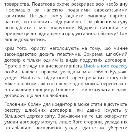
товариства. Податкова охоче розкриває всю необхідну
інформацію за належно поданими адвокатськими
запитами. Це дає змогу оцінити ринкову вартість
частки, що належить підприємцю. І за рішенням суду
розподілити її між подружжям. Відкрите питання: чи
приведе це до підвищення продуктивності бізнесу? Тож
ліпше домовитись.
Крім того, юристи наголошують на тому, що чинне
законодавство досить пластичне. Зокрема, шлюбний
договір є тільки одним із видів подружніх договорів.
Проте з огляду на диспозитивність
Цивільного кодексу
особи наділені правом укладати між собою будь-які
угоди. Навіть за відсутності зареєстрованих стосунків
між чоловіком і жінкою їх усе одно можна перевести в
нотаріальну площину. Головне — не вказувати в назві
договору, що він є шлюбний.
Головним болем для кредиторів може стати відсутність
реєстру шлюбних договорів, які давно існують у
більшості держав світу. Зважаючи на те, що оскаржити
умови договору можуть лише його сторони, укладання
нотаріально посвідченої угоди здатне як уберегти