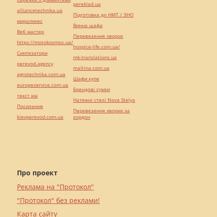
pereklad.ua
alliancetechnika.ua
Підготовка до НМТ / ЗНО
миралинкс
Винна шафа
Веб мастер
Перевезення хворих
https://motokosmos.ua/
hospice-life.com.ua/
Синтезатори
mk-translations.ua
perevod.agency
maltina.com.ua
agrotechnika.com.ua
Шафи купе
europeservice.com.ua
Брендові сумки
текст юа
Натяжні стелі Nova Stelya
Посилання
Перевезення хворих за
kievperevod.com.ua
кордон
Про проект
Реклама на "Протокол"
"Протокол" без реклами!
Карта сайту