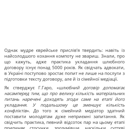
Однак мудре єврейське прислів’я твердить: навіть із
найсолодшого кохання компоту не звариш. Знали, про
що кажуть, адже практика укладання шлюбного
договору існує понад 5000 років. Як свідчать адвокати,
в Україні поступово зростає попит не лише на послуги з
підготовки тексту договору, але й із сімейної медіації.
Як стверджує Г.Гаро, «
шлюбний договір допомагає
насамперед тим, що про велику кількість матеріальних
питань наречені доходять згоди саме на етапі його
укладання. У подальшому це зменшує кількість
конфліктів
». До того ж сімейний медіатор здатний
поставити молодятам дуже неприємні запитання. Як
свідчить практика, певний відсоток пар на цьому етапі
припиняє стосунки, зрозумівши, наскільки суттєві