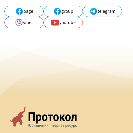
page
group
telegram
viber
youtube