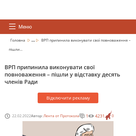
Меню
...
Головна
ВРП припинила виконувати свої повноваження –
пішли...
ВРП припинила виконувати свої
повноваження – пішли у відставку десять
членів Ради
Відключити рекламу
1
4231
22.02.2022
Автор:
Лента от Протокола
0