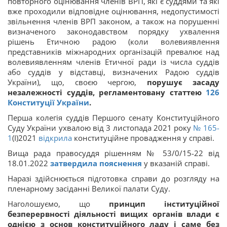
повторного оцінювання членів ВРП, які є суддями та які
вже проходили відповідне оцінювання, недопустимості
звільнення членів ВРП законом, а також на порушенні
визначеного законодавством порядку ухвалення
рішень Етичною радою (коли волевиявлення
представників міжнародних організацій превалює над
волевиявленням членів Етичної ради із числа суддів
або суддів у відставці, визначених Радою суддів
України), що, своєю чергою,
порушує засаду
незалежності суддів, регламентовану статтею
126
Конституції України
.
Перша колегія суддів Першого сенату Конституційного
Суду України ухвалою від 3 листопада 2021 року
№ 165-
1
(I)2021
відкрила
конституційне провадження у справі.
Вища рада правосуддя рішенням № 53/0/15-22 від
18.01.2022
затвердила пояснення
у вказаній справі.
Наразі здійснюється підготовка справи до розгляду на
пленарному засіданні Великої палати Суду.
Наголошуємо, що
принцип інституційної
безперервності діяльності вищих органів влади є
однією з основ конституційного ладу і саме без