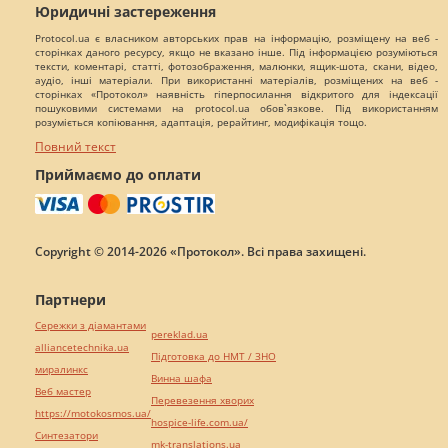
Юридичні застереження
Protocol.ua є власником авторських прав на інформацію, розміщену на веб -
сторінках даного ресурсу, якщо не вказано інше. Під інформацією розуміються
тексти, коментарі, статті, фотозображення, малюнки, ящик-шота, скани, відео,
аудіо, інші матеріали. При використанні матеріалів, розміщених на веб -
сторінках «Протокол» наявність гіперпосилання відкритого для індексації
пошуковими системами на protocol.ua обов`язкове. Під використанням
розуміється копіювання, адаптація, рерайтинг, модифікація тощо.
Повний текст
Приймаємо до оплати
Copyright © 2014-2026 «Протокол». Всі права захищені.
Партнери
Сережки з діамантами
pereklad.ua
alliancetechnika.ua
Підготовка до НМТ / ЗНО
миралинкс
Винна шафа
Веб мастер
Перевезення хворих
https://motokosmos.ua/
hospice-life.com.ua/
Синтезатори
mk-translations.ua