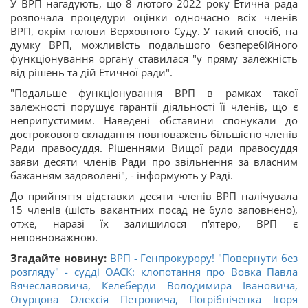
У ВРП нагадують, що 8 лютого 2022 року Етична рада
розпочала процедури оцінки одночасно всіх членів
ВРП, окрім голови Верховного Суду. У такий спосіб, на
думку ВРП, можливість подальшого безперебійного
функціонування органу ставилася "у пряму залежність
від рішень та дій Етичної ради".
"Подальше функціонування ВРП в рамках такої
залежності порушує гарантії діяльності її членів, що є
неприпустимим. Наведені обставини спонукали до
дострокового складання повноважень більшістю членів
Ради правосуддя. Рішеннями Вищої ради правосуддя
заяви десяти членів Ради про звільнення за власним
бажанням задоволені", - інформують у Раді.
До прийняття відставки десяти членів ВРП налічувала
15 членів (шість вакантних посад не було заповнено),
отже, наразі їх залишилося п'ятеро, ВРП є
неповноважною.
Згадайте новину:
ВРП - Генпрокурору! "Повернути без
розгляду" - судді ОАСК: клопотання про Вовка Павла
Вячеславовича, Келеберди Володимира Івановича,
Огурцова Олексія Петровича, Погрібніченка Ігоря