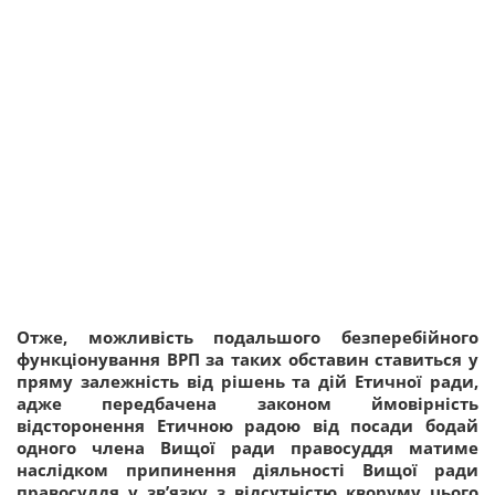
Отже, можливість подальшого безперебійного
функціонування ВРП за таких обставин ставиться у
пряму залежність від рішень та дій Етичної ради,
адже передбачена законом ймовірність
відсторонення Етичною радою від посади бодай
одного члена Вищої ради правосуддя матиме
наслідком припинення діяльності Вищої ради
правосуддя у зв’язку з відсутністю кворуму цього