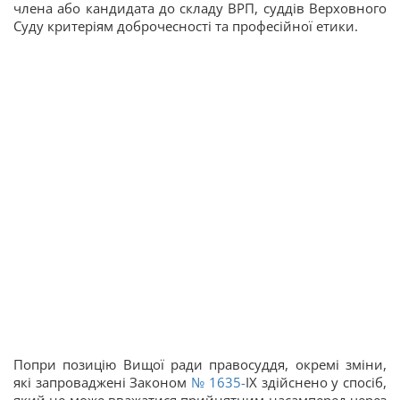
члена або кандидата до складу ВРП, суддів Верховного
Суду критеріям доброчесності та професійної етики.
Попри позицію Вищої ради правосуддя, окремі зміни,
які запроваджені Законом
№ 1635-
IX здійснено у спосіб,
який не може вважатися прийнятним насамперед через