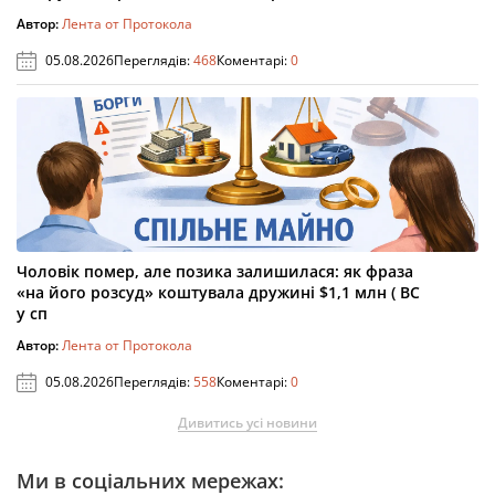
Автор:
Лента от Протокола
05.08.2026
Переглядів:
468
Коментарі:
0
Чоловік помер, але позика залишилася: як фраза
«на його розсуд» коштувала дружині $1,1 млн ( ВС
у сп
Автор:
Лента от Протокола
05.08.2026
Переглядів:
558
Коментарі:
0
Дивитись усі новини
Ми в соціальних мережах: