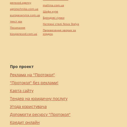
perevod.agency
maltina.com.ua
agrotechnika.com.ua
Шафи купе
europeservice.com.ua
Брендові сумки
текст юа
Натяжні стелі Nova Stelya
Посилання
Перевезення хворих за
kievperevod.com.ua
кордон
Про проект
Реклама на "Протокол"
"Протокол" без реклами!
Карта сайту
Тендер на юридичну послугу
Угода користувача
Допомогти ресурсу "Протокол"
Кредит онлайн