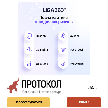
UA
Зареєструватися
Ввійти