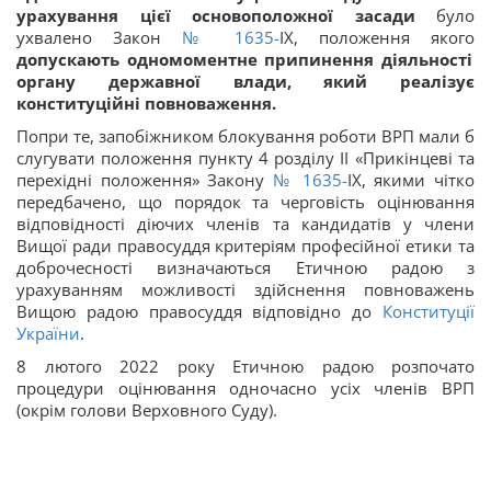
урахування цієї основоположної засади
було
ухвалено Закон
№ 1635-
IX, положення якого
допускають одномоментне припинення діяльності
органу державної влади, який реалізує
конституційні повноваження.
Попри те, запобіжником блокування роботи ВРП мали б
слугувати положення пункту 4 розділу ІІ «Прикінцеві та
перехідні положення» Закону
№ 1635-
IX, якими чітко
передбачено, що порядок та черговість оцінювання
відповідності діючих членів та кандидатів у члени
Вищої ради правосуддя критеріям професійної етики та
доброчесності визначаються Етичною радою з
урахуванням можливості здійснення повноважень
Вищою радою правосуддя відповідно до
Конституції
України
.
8 лютого 2022 року Етичною радою розпочато
процедури оцінювання одночасно усіх членів ВРП
(окрім голови Верховного Суду).