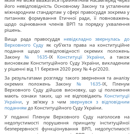
його невідповідність Основному Закону та усталеним
міжнародним стандартам у сфері правосуддя зокрема у
питаннях формування Етичної ради, її повноважень
щодо оцінювання членів ВРП та порядку ухвалення
рішень.
Вища рада правосуддя
невідкладно звернулась до
Верховного Суду
як суб’єкта права на конституційне
подання щодо невідповідності окремих положень
Закону
№ 1635-
IX
Конституції України
, а також
висновкам Конституційного Суду України, викладеним
у рішенні від 11 березня 2020 року № 4-р/2020.
За результатами розгляду такого звернення та аналізу
окремих положень Закону
№ 1635-
IX, Пленум
Верховного Суду дійшов висновку, що ці положення
мають ознаки таких, що не відповідають
Конституції
України
, у зв’язку з чим
звернувся з відповідним
поданням
до Конституційного Суду України.
У поданні Пленум Верховного Суду наголосив на
недопустимості порушення принципу інституційної
безперервності функціонування ВРП, недопустимості