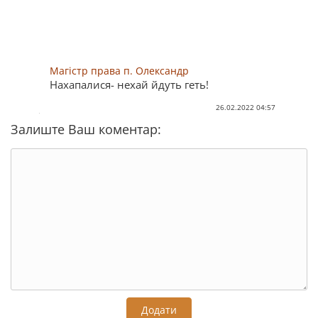
Магістр права п. Олександр
Нахапалися- нехай йдуть геть!
26.02.2022 04:57
Залиште Ваш коментар:
Додати