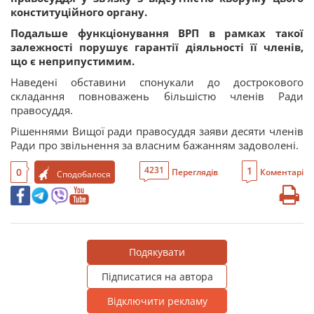
конституційного органу.
Подальше функціонування ВРП в рамках такої
залежності порушує гарантії діяльності її членів,
що є неприпустимим.
Наведені обставини спонукали до дострокового
складання повноважень більшістю членів Ради
правосуддя.
Рішеннями Вищої ради правосуддя заяви десяти членів
Ради про звільнення за власним бажанням задоволені.
1
4231
0
Переглядів
Коментарі
Сподобалося
Подякувати
Підписатися на автора
Відключити рекламу