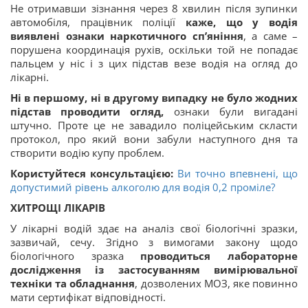
Не отримавши зізнання через 8 хвилин після зупинки
автомобіля, працівник поліції
каже, що у водія
виявлені ознаки наркотичного сп’яніння
, а саме –
порушена координація рухів, оскільки той не попадає
пальцем у ніс і з цих підстав везе водія на огляд до
лікарні.
Ні в першому, ні в другому випадку не було жодних
підстав проводити огляд,
ознаки були вигадані
штучно. Проте це не завадило поліцейським скласти
протокол, про який вони забули наступного дня та
створити водію купу проблем.
Користуйтеся консультацією:
Ви точно впевнені, що
допустимий рівень алкоголю для водія 0,2 проміле?
ХИТРОЩІ ЛІКАРІВ
У лікарні водій здає на аналіз свої біологічні зразки,
зазвичай, сечу. Згідно з вимогами закону щодо
біологічного зразка
проводиться лабораторне
дослідження із застосуванням вимірювальної
техніки та обладнання
, дозволених МОЗ, яке повинно
мати сертифікат відповідності.