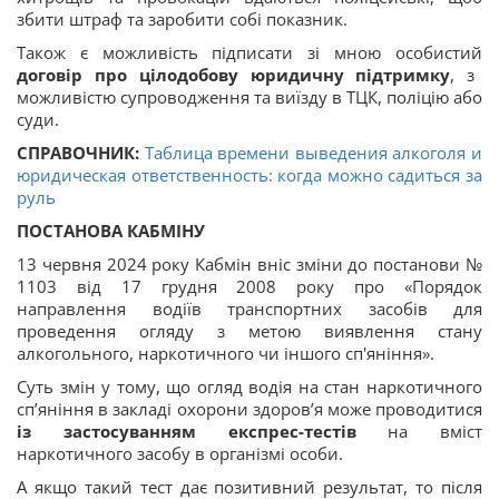
збити штраф та заробити собі показник.
Також є можливість підписати зі мною особистий
договір про цілодобову юридичну підтримку
, з
можливістю супроводження та виїзду в ТЦК, поліцію або
суди.
СПРАВОЧНИК:
Таблица времени выведения алкоголя и
юридическая ответственность: когда можно садиться за
руль
ПОСТАНОВА КАБМІНУ
13 червня 2024 року Кабмін вніс зміни до постанови №
1103 від 17 грудня 2008 року про «Порядок
направлення водіїв транспортних засобів для
проведення огляду з метою виявлення стану
алкогольного, наркотичного чи іншого сп'яніння».
Суть змін у тому, що огляд водія на стан наркотичного
сп’яніння в закладі охорони здоров’я може проводитися
із застосуванням експрес-тестів
на вміст
наркотичного засобу в організмі особи.
А якщо такий тест дає позитивний результат, то після