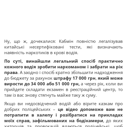
Ну, що ж, дочекалися: Кабмін повністю легалізував
китайські несертифіковані тести, які визначають
наявність наркотиків в крові водія.
По суті, винайшли легальний спосіб практично
кожного водія зробити наркоманом і забрати на рік
права
. А заодно і спосіб кратно збільшити надходження
до бюджету за рахунок
штрафу 17 000 грн
,
який може
вирости до 34 000 або 51 000 грн,
а через рік, коли ви
прийдете складати екзамен в реєстраційний центр, то
там із вас знову стягнуть майже таку ж суму.
Якщо ви недосвідчений водій або вірите казкам про
добрих поліцейських –
це відео допоможе вам не
потрапити в халепу і розібратися на прикладах
моїх справ, зафільмованих на бодікамери
, до яких
хитрощів та провокацій вдаються поліцейські, щоб