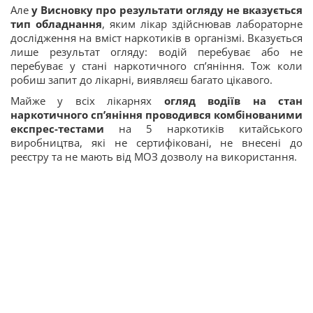
Але
у Висновку про результати огляду не вказується
тип обладнання
, яким лікар здійснював лабораторне
дослідження на вміст наркотиків в організмі. Вказується
лише результат огляду: водій перебуває або не
перебуває у стані наркотичного сп’яніння. Тож коли
робиш запит до лікарні, виявляєш багато цікавого.
Майже у всіх лікарнях
огляд водіїв на стан
наркотичного сп’яніння проводився комбінованими
експрес-тестами
на 5 наркотиків китайського
виробництва, які не сертифіковані, не внесені до
реєстру та не мають від МОЗ дозволу на використання.