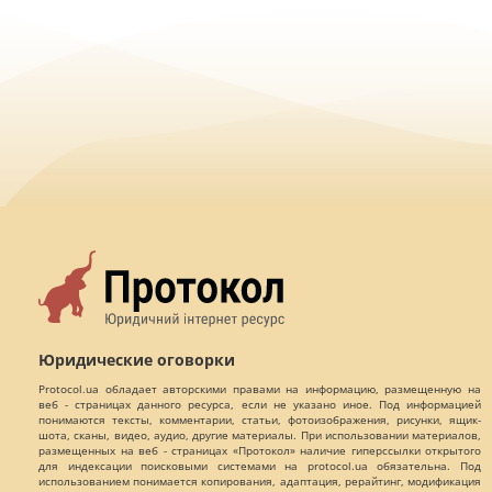
Юридические оговорки
Protocol.ua обладает авторскими правами на информацию, размещенную на
веб - страницах данного ресурса, если не указано иное. Под информацией
понимаются тексты, комментарии, статьи, фотоизображения, рисунки, ящик-
шота, сканы, видео, аудио, другие материалы. При использовании материалов,
размещенных на веб - страницах «Протокол» наличие гиперссылки открытого
для индексации поисковыми системами на protocol.ua обязательна. Под
использованием понимается копирования, адаптация, рерайтинг, модификация