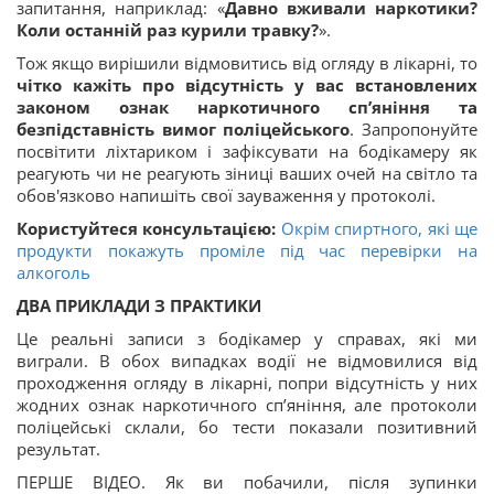
запитання, наприклад: «
Давно вживали наркотики?
Коли останній раз курили травку?
».
Тож якщо вирішили відмовитись від огляду в лікарні, то
чітко кажіть про відсутність у вас встановлених
законом ознак наркотичного сп’яніння та
безпідставність вимог поліцейського
. Запропонуйте
посвітити ліхтариком і зафіксувати на бодікамеру як
реагують чи не реагують зіниці ваших очей на світло та
обов'язково напишіть свої зауваження у протоколі.
Користуйтеся консультацією:
Окрім спиртного, які ще
продукти покажуть проміле під час перевірки на
алкоголь
ДВА ПРИКЛАДИ З ПРАКТИКИ
Це реальні записи з бодікамер у справах, які ми
виграли. В обох випадках водії не відмовилися від
проходження огляду в лікарні, попри відсутність у них
жодних ознак наркотичного сп’яніння, але протоколи
поліцейські склали, бо тести показали позитивний
результат.
ПЕРШЕ ВІДЕО. Як ви побачили, після зупинки