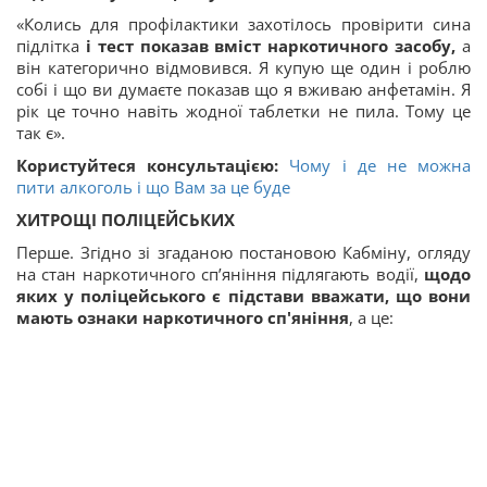
«Колись для профілактики захотілось провірити сина
підлітка
і тест показав вміст наркотичного засобу,
а
він категорично відмовився. Я купую ще один і роблю
собі і що ви думаєте показав що я вживаю анфетамін. Я
рік це точно навіть жодної таблетки не пила. Тому це
так є».
Користуйтеся консультацією:
Чому і де не можна
пити алкоголь і що Вам за це буде
ХИТРОЩІ ПОЛІЦЕЙСЬКИХ
Перше. Згідно зі згаданою постановою Кабміну, огляду
на стан наркотичного сп’яніння підлягають водії,
щодо
яких у поліцейського є підстави вважати, що вони
мають ознаки наркотичного сп'яніння
, а це: