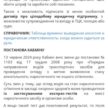
збити штраф та заробити собі показник.
Також є можливість підписати зі мною особистий
договір про цілодобову юридичну підтримку
, з
можливістю супроводження та виїзду в ТЦК, поліцію або
суди.
СПРАВОЧНИК:
Таблица времени выведения алкоголя и
юридическая ответственность: когда можно садиться за
руль
ПОСТАНОВА КАБМІНУ
13 червня 2024 року Кабмін вніс зміни до постанови №
1103 від 17 грудня 2008 року про «Порядок
направлення водіїв транспортних засобів для
проведення огляду з метою виявлення стану
алкогольного, наркотичного чи іншого сп'яніння».
Суть змін у тому, що огляд водія на стан наркотичного
сп’яніння в закладі охорони здоров’я може проводитися
із застосуванням експрес-тестів
на вміст
наркотичного засобу в організмі особи.
А якщо такий тест дає позитивний результат, то після