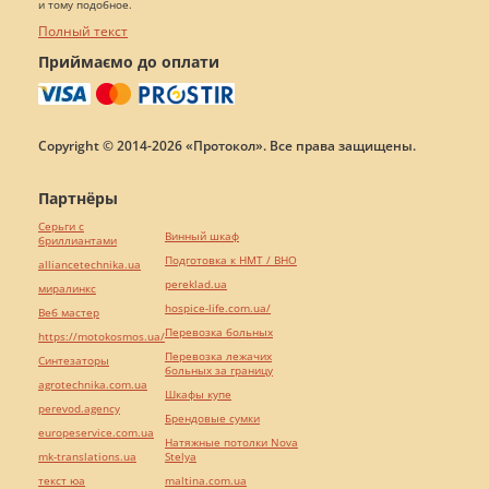
и тому подобное.
Полный текст
Приймаємо до оплати
Copyright © 2014-2026 «Протокол». Все права защищены.
Партнёры
Серьги с
Винный шкаф
бриллиантами
Подготовка к НМТ / ВНО
alliancetechnika.ua
pereklad.ua
миралинкс
hospice-life.com.ua/
Веб мастер
Перевозка больных
https://motokosmos.ua/
Перевозка лежачих
Синтезаторы
больных за границу
agrotechnika.com.ua
Шкафы купе
perevod.agency
Брендовые сумки
europeservice.com.ua
Натяжные потолки Nova
mk-translations.ua
Stelya
текст юа
maltina.com.ua