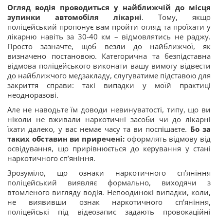
Огляд водія проводиться у найближчій до місця
зупинки автомобіля лікарні
. Тому, якщо
поліцейський пропонує вам пройти огляд та проїхати у
лікарню навіть за 30-40 км – відмовлятись не раджу.
Просто зазначте, щоб везли до найближчої, як
визначено постановою. Категорична та безпідставна
відмова поліцейського виконати вашу вимогу відвести
до найближчого медзакладу, слугуватиме підставою для
закриття справи: такі випадки у моїй практиці
неодноразові.
Але не наводьте їм доводи невинуватості, типу, що ви
ніколи не вживали наркотичні засоби чи до лікарні
їхати далеко, у вас немає часу та ви поспішаєте.
Бо за
таких обставин ви приречені:
оформлять відмову від
освідування, що прирівнюється до керування у стані
наркотичного сп’яніння.
Зрозуміло, що ознаки наркотичного сп’яніння
поліцейський виявляє формально, виходячи з
втомленого вигляду водія. Непоодинокі випадки, коли,
не виявивши ознак наркотичного сп’яніння,
поліцейські під відеозапис задають провокаційні