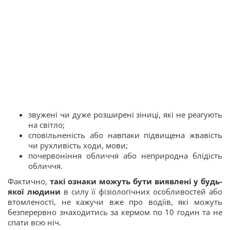
звужені чи дуже розширені зіниці, які не реагують
на світло;
сповільненість або навпаки підвищена жвавість
чи рухливість ходи, мови;
почервоніння обличчя або неприродна блідість
обличчя.
Фактично,
такі ознаки можуть бути виявлені у будь-
якої людини
в силу її фізіологічних особливостей або
втомленості, не кажучи вже про водіїв, які можуть
безперервно знаходитись за кермом по 10 годин та не
спати всю ніч.