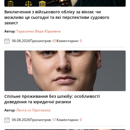
Виключення з військового обліку за віком: чи
можливо це сьогодні та які перспективи судового
захист
Автор:
Тарасенко Вера Юрьевна
06.08.2026
Просмотров:
65
Коментарии:
0
Спільне проживання без шлюбу: особливості
доведення та юридичні ризики
Автор:
Лента от Протокола
06.08.2026
Просмотров:
51
Коментарии:
0