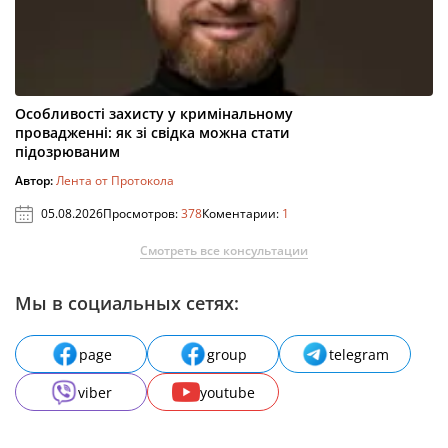
Особливості захисту у кримінальному
провадженні: як зі свідка можна стати
підозрюваним
Автор:
Лента от Протокола
05.08.2026
Просмотров:
378
Коментарии:
1
Смотреть все консультации
Мы в социальных сетях:
page
group
telegram
viber
youtube