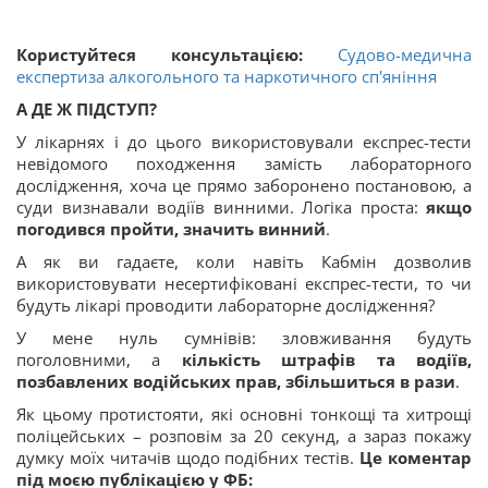
Користуйтеся консультацією:
Судово-медична
експертиза алкогольного та наркотичного сп'яніння
А ДЕ Ж ПІДСТУП?
У лікарнях і до цього використовували експрес-тести
невідомого походження замість лабораторного
дослідження, хоча це прямо заборонено постановою, а
суди визнавали водіїв винними. Логіка проста:
якщо
погодився пройти, значить винний
.
А як ви гадаєте, коли навіть Кабмін дозволив
використовувати несертифіковані експрес-тести, то чи
будуть лікарі проводити лабораторне дослідження?
У мене нуль сумнівів: зловживання будуть
поголовними, а
кількість штрафів та водіїв,
позбавлених водійських прав, збільшиться в рази
.
Як цьому протистояти, які основні тонкощі та хитрощі
поліцейських – розповім за 20 секунд, а зараз покажу
думку моїх читачів щодо подібних тестів.
Це коментар
під моєю публікацією у ФБ: