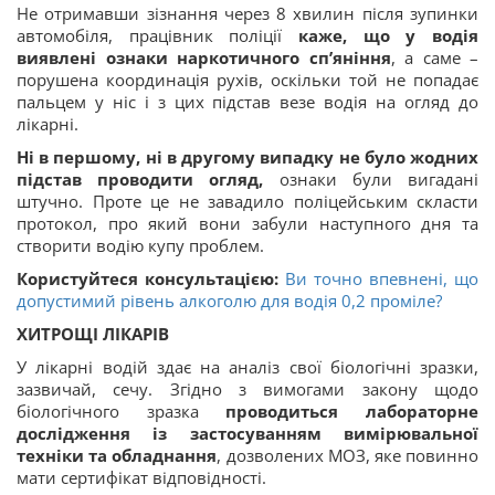
Не отримавши зізнання через 8 хвилин після зупинки
автомобіля, працівник поліції
каже, що у водія
виявлені ознаки наркотичного сп’яніння
, а саме –
порушена координація рухів, оскільки той не попадає
пальцем у ніс і з цих підстав везе водія на огляд до
лікарні.
Ні в першому, ні в другому випадку не було жодних
підстав проводити огляд,
ознаки були вигадані
штучно. Проте це не завадило поліцейським скласти
протокол, про який вони забули наступного дня та
створити водію купу проблем.
Користуйтеся консультацією:
Ви точно впевнені, що
допустимий рівень алкоголю для водія 0,2 проміле?
ХИТРОЩІ ЛІКАРІВ
У лікарні водій здає на аналіз свої біологічні зразки,
зазвичай, сечу. Згідно з вимогами закону щодо
біологічного зразка
проводиться лабораторне
дослідження із застосуванням вимірювальної
техніки та обладнання
, дозволених МОЗ, яке повинно
мати сертифікат відповідності.