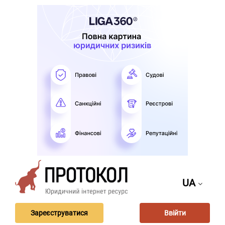
UA
Зареєструватися
Ввійти