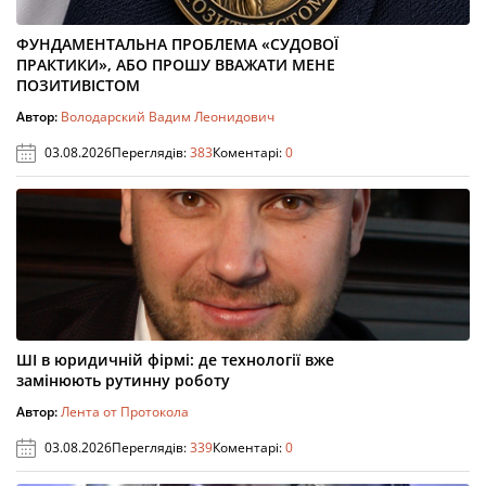
ФУНДАМЕНТАЛЬНА ПРОБЛЕМА «СУДОВОЇ
ПРАКТИКИ», АБО ПРОШУ ВВАЖАТИ МЕНЕ
ПОЗИТИВІСТОМ
Автор:
Володарский Вадим Леонидович
03.08.2026
Переглядів:
383
Коментарі:
0
ШІ в юридичній фірмі: де технології вже
замінюють рутинну роботу
Автор:
Лента от Протокола
03.08.2026
Переглядів:
339
Коментарі:
0