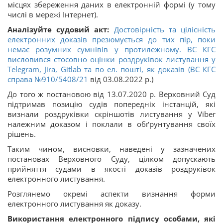
місцях збереження даних в електронній формі (у тому
числі в мережі Інтернет).
Аналізуйте судовий акт:
Достовірність та цілісність
електронних доказів презюмується до тих пір, поки
немає розумних сумнівів у протилежному. ВС КГС
висловився стосовно оцінки роздруківок листування у
Telegram, Jira, Gitlab та по ел. пошті, як доказів (ВС КГС
справа
№910/5408/21
від 03.08.2022 р.)
До того ж постановою від 13.07.2020 р. Верховний Суд
підтримав позицію судів попередніх інстанцій, які
визнали роздруківки скріншотів листування у Viber
належним доказом і поклали в обґрунтування своїх
рішень.
Таким чином, висновки, наведені у зазначених
постановах Верховного Суду, цілком допускають
прийняття судами в якості доказів роздруківок
електронного листування.
Розглянемо окремі аспекти визнання форми
електронного листування як доказу.
Використання електронного підпису особами, які