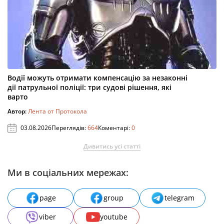
Водії можуть отримати компенсацію за незаконні
дії патрульної поліції: три судові рішення, які
варто
Автор:
Лента от Протокола
03.08.2026
Переглядів:
664
Коментарі:
0
Дивитись усі статті
Ми в соціальних мережах:
page
group
telegram
viber
youtube