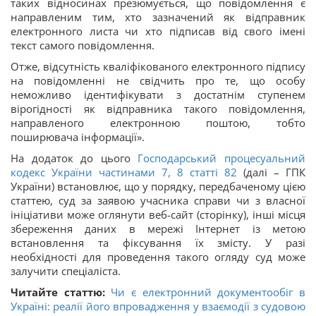
таких відносинах презюмується, що повідомлення є
направленим тим, хто зазначений як відправник
електронного листа чи хто підписав від свого імені
текст самого повідомлення.
Отже, відсутність кваліфікованого електронного підпису
на повідомленні не свідчить про те, що особу
неможливо ідентифікувати з достатнім ступенем
вірогідності як відправника такого повідомлення,
направленого електронною поштою, тобто
поширювача інформації».
На додаток до цього
Господарський процесуальний
кодекс України
частинами 7, 8 статті 82
(далі – ГПК
України) встановлює, що у порядку, передбаченому цією
статтею, суд за заявою учасника справи чи з власної
ініціативи може оглянути веб-сайт (сторінку), інші місця
збереження даних в мережі Інтернет із метою
встановлення та фіксування їх змісту. У разі
необхідності для проведення такого огляду суд може
залучити спеціаліста.
Читайте статтю:
Чи є електронний документообіг в
Україні: реалії його впровадження у взаємодії з судовою