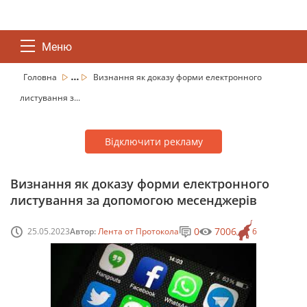
Меню
...
Головна
Визнання як доказу форми електронного
листування з...
Відключити рекламу
Визнання як доказу форми електронного
листування за допомогою месенджерів
0
7006
25.05.2023
Автор:
Лента от Протокола
6