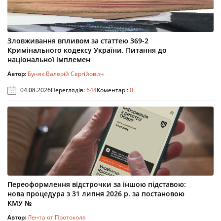
Зловживання впливом за статтею 369-2
Кримінального кодексу України. Питання до
національної імплемен
Автор:
Буняк Валерій Сергійович
04.08.2026
Переглядів:
644
Коментарі:
0
Переоформлення відстрочки за іншою підставою:
нова процедура з 31 липня 2026 р. за постановою
КМУ №
Автор:
Лента от Протокола