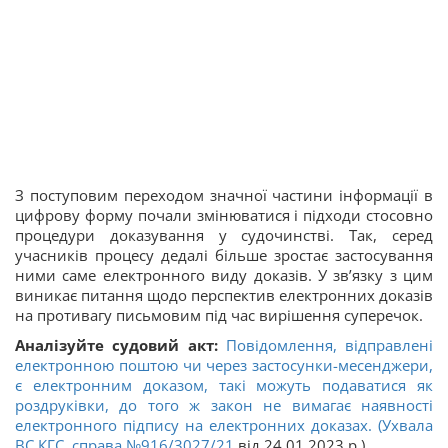
З поступовим переходом значної частини інформації в
цифрову форму почали змінюватися і підходи стосовно
процедури доказування у судочинстві. Так, серед
учасників процесу дедалі більше зростає застосування
ними саме електронного виду доказів. У зв’язку з цим
виникає питання щодо перспектив електронних доказів
на противагу письмовим під час вирішення суперечок.
Аналізуйте судовий акт:
Повідомлення, відправлені
електронною поштою чи через застосунки-месенджери,
є електронним доказом, такі можуть подаватися як
роздруківки, до того ж закон не вимагає наявності
електронного підпису на електронних доказах. (Ухвала
ВС КГС, справа
№916/3027/21
від 24.01.2023 р.)