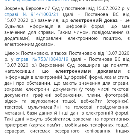
Зокрема, Верховний Суд у постанові від 15.07.2022 р. у
справі
№914/1003/21
(далі – Постанова ВС від
15.07.2022 р.) зазначив, що
електронний доказ
– це
будь-яка інформація в цифровій формі, що має
значення для справи. Таким чином, повідомлення (з
додатками), відправлені електронною поштою, є
електронним доказом.
Цією ж Постановою, а також Постановою від 13.07.2020
р. у
справі
№753/10840/19
(далі – Постанова ВС від
13.07.2020 р.) Верховний Суд розширив це поняття,
наголосивши, що
електронними доказами
є
інформація в електронній (цифровій) формі, яка містить
дані про обставини, що мають значення для справи,
зокрема, електронні документи (у тому числі текстові
документи, графічні зображення, плани, фотографії,
відео- та звукозаписи тощо), веб-сайти (сторінки),
текстові, мультимедійні та голосові повідомлення,
метадані, бази даних й інші дані в електронній формі.
Такі дані можуть зберігатися, зокрема на портативних
пристроях (картах пам’яті, мобільних телефонах тощо),
серверах, системах резервного копіювання, інших