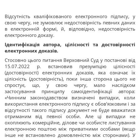
Відсутність кваліфікованого електронного підпису, у
свою чергу, не зумовлює недостовірність певних даних
в електронній формі, й, відповідно, недостовірність
електронного доказу.
Ідентифікація автора, цілісності та достовірності
електронних доказів.
Стосовно цього питання Верховний Суд у постанові від
15.07.2022 р. встановив презумпцію цілісності
(достовірності) електронних доказів, яка означає їх
цілісність (достовірність), поки інша сторона цього не
спростує, що, у свою чергу, мало наслідком
застосування принципу самоідентифікації автора:
«Чинним законодавством визначені випадки, коли
використання електронного підпису є обов’язковим і за
відсутності такого підпису документ не буде вважатися
отриманим від певної особи. Але ці випадки не
охоплюють комерційне, ділове чи особисте листування
електронною поштою між приватними особами (якщо
інше не встановлено домовленістю між сторонами). У