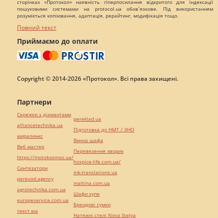
сторінках «Протокол» наявність гіперпосилання відкритого для індексації
пошуковими системами на protocol.ua обов`язкове. Під використанням
розуміється копіювання, адаптація, рерайтинг, модифікація тощо.
Повний текст
Приймаємо до оплати
Copyright © 2014-2026 «Протокол». Всі права захищені.
Партнери
Сережки з діамантами
pereklad.ua
alliancetechnika.ua
Підготовка до НМТ / ЗНО
миралинкс
Винна шафа
Веб мастер
Перевезення хворих
https://motokosmos.ua/
hospice-life.com.ua/
Синтезатори
mk-translations.ua
perevod.agency
maltina.com.ua
agrotechnika.com.ua
Шафи купе
europeservice.com.ua
Брендові сумки
текст юа
Натяжні стелі Nova Stelya