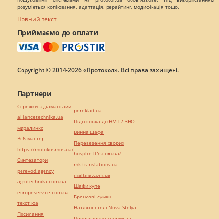
пошуковими системами на protocol.ua обов`язкове. Під використанням
розуміється копіювання, адаптація, рерайтинг, модифікація тощо.
Повний текст
Приймаємо до оплати
Copyright © 2014-2026 «Протокол». Всі права захищені.
Партнери
Сережки з діамантами
pereklad.ua
alliancetechnika.ua
Підготовка до НМТ / ЗНО
миралинкс
Винна шафа
Веб мастер
Перевезення хворих
https://motokosmos.ua/
hospice-life.com.ua/
Синтезатори
mk-translations.ua
perevod.agency
maltina.com.ua
agrotechnika.com.ua
Шафи купе
europeservice.com.ua
Брендові сумки
текст юа
Натяжні стелі Nova Stelya
Посилання
Перевезення хворих за