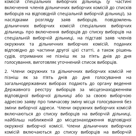
комісій спеціальних виборчих дільниць (у частині
включення членів дільничних виборчих комісій до списків
виборців на відповідній спеціальній виборчій дільниці), за
наслідками розгляду заяв виборців, повідомлень
дільничних виборчих комісій спеціальних виборчих
дільниць про включення виборців до списку виборців на
спеціальній виборчій дільниці, на підставі заяв членів
окружних та дільничних виборчих комісій, поданих
відповідно до частини другої цієї статті, а також рішень
судів, отриманих не пізніш як за п’ять днів до дня
голосування, виготовляє уточнений список виборців.
2. Члени окружних та дільничних виборчих комісій не
пізніш як за п’ять днів до дня голосування на
загальнодержавних виборах подають до органу ведення
Державного реєстру виборців за місцезнаходженням
відповідної виборчої дільниці або за своєю виборчою
адресою заяву про тимчасову зміну місця голосування без
зміни виборчої адреси. Члени окружних виборчих комісій
включаються до списку виборців на виборчій дільниці,
найбільш наближеній до місцезнаходження відповідної
окружної виборчої комісії. Члени дільничних виборчих
комісій включаються до списку виборців на виборчій