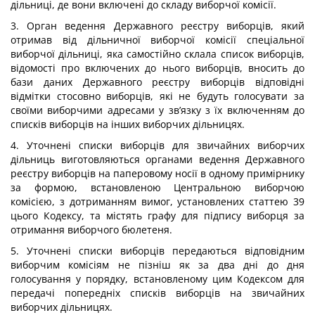
дільниці, де вони включені до складу виборчої комісії.
3. Орган ведення Державного реєстру виборців, який
отримав від дільничної виборчої комісії спеціальної
виборчої дільниці, яка самостійно склала список виборців,
відомості про включених до нього виборців, вносить до
бази даних Державного реєстру виборців відповідні
відмітки стосовно виборців, які не будуть голосувати за
своїми виборчими адресами у зв’язку з їх включенням до
списків виборців на інших виборчих дільницях.
4. Уточнені списки виборців для звичайних виборчих
дільниць виготовляються органами ведення Державного
реєстру виборців на паперовому носії в одному примірнику
за формою, встановленою Центральною виборчою
комісією, з дотриманням вимог, установлених статтею 39
цього Кодексу, та містять графу для підпису виборця за
отримання виборчого бюлетеня.
5. Уточнені списки виборців передаються відповідним
виборчим комісіям не пізніш як за два дні до дня
голосування у порядку, встановленому цим Кодексом для
передачі попередніх списків виборців на звичайних
виборчих дільницях.