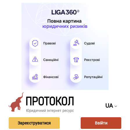
UA
Зареєструватися
Ввійти