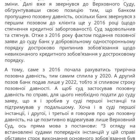
зміни. Далі вже я звернувся до Верховного Суду,
обґрунтувавши свою позицію тим, що банком
пропущено позовну давність, оскільки банк звернувся з
першим позовом до клієнта ще у 2016 році (щодо
стягнення кредитної заборгованості). Суд задовольнив
та стягнув. Отже з 2016 року фактом подання позовної
заяви до суду банк у добровільному односторонньому
порядку достроково припинив зобов'язання щодо
невиконаного кредитного зобов'язання у достроковому
порядку.
А тому, саме з 2016 почала рахуватись трирічна
позовна давність, тим самим сплила у 2020. А другий
позов банк подав лише у 2022, тобто зі спливом строку
позовної давності. А щоб суд застосував позовну
давність по справі, для цього необхідно подати до суду
заяву, що я і зробив у суді першої інстанції та
підтримував у подальшому. Хоча і в суді першої
інстанції, і другої, і третьої я говорив про цю позовну
давність, на це позитивно відреагував лише Верховний
Суд, ось пряма мова з постанови: “З огляду на
встановлені судами попередніх інстанцій у цій справі
обставин строк виконання основного зобов`язання був