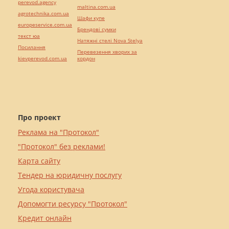
perevod.agency
maltina.com.ua
agrotechnika.com.ua
Шафи купе
europeservice.com.ua
Брендові сумки
текст юа
Натяжні стелі Nova Stelya
Посилання
Перевезення хворих за
kievperevod.com.ua
кордон
Про проект
Реклама на "Протокол"
"Протокол" без реклами!
Карта сайту
Тендер на юридичну послугу
Угода користувача
Допомогти ресурсу "Протокол"
Кредит онлайн