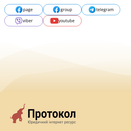
page
group
telegram
viber
youtube