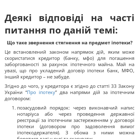
Деякі відповіді на часті
питання по даній темі:
Що таке звернення стягнення на предмет іпотеки?
Це встановлений законом напрямок дій, яким може
скористатися кредитор (банку, мфо) для погашення
заборгованості за рахунок іпотечного майна. Май на
увазі, що про укладений договір іпотеки банк, МФО,
інший кредитор – не забуде.
Згідно до чого, у кредитора є згідно до статті 33 Закону
України “
Про іпотеку
” два напрями дій за іпотечним
договором:
позасудовий порядок: через виконавчий напис
нотаріуса або через проведення державної
реєстрації за іпотечним застереженням у договорі
іпотеки (договором про задоволення вимог
іпотекодержателя). З обома з ними можна
боротися далі у суді та скасувати;