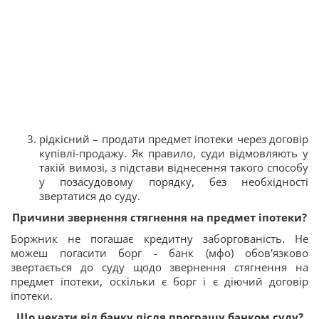
рідкісний – продати предмет іпотеки через договір
купівлі-продажу. Як правило, суди відмовляють у
такій вимозі, з підстави віднесення такого способу
у позасудовому порядку, без необхідності
звертатися до суду.
Причини звернення стягнення на предмет іпотеки?
Боржник не погашає кредитну заборгованість. Не
можеш погасити борг - банк (мфо) обов'язково
звертається до суду щодо звернення стягнення на
предмет іпотеки, оскільки є борг і є діючий договір
іпотеки.
Що чекати від банку після програшу банком суду?