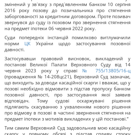
змінений у зв`язку з пред`явленням банком 10 серпня
2016 року позову до позичальника про стягнення
заборгованості за кредитним договором. Проте позивач
звернувся до суду із позовом про звернення стягнення
на предмет іпотеки 06 червня 2022 року.
Суди попередніх інстанцій помилково витлумачили
норми
ЦК
України щодо застосування позовної
давності.
Застосувавши правовий висновок, викладений у
постанові Великої Палати Верховного Суду від 14
червня 2023 року у справі
№ 755/13805/16-ц
(провадження № 14-208цс21), Верховний Суд зазначає,
що виходить за доводи касаційної скарги і вважає, що у
позові необхідно відмовити з підстав пропуску банком
позовної давності, про застосування якої заявив
відповідач. Тому судові оскаржувані рішення
підлягають скасуванню з ухваленням нового рішення
про відмову в позові в частині звернення стягнення на
предмет іпотеки з мотивів викладених у цій постанові.”
Тим самим Верховний Суд задовольнив мою касаційну
скаргу у повному обсязі з підстав спливу строку