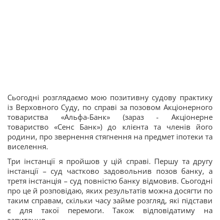
Сьогодні розглядаємо мою позитивну судову практику
із Верховного Суду, по справі за позовом Акціонерного
товариства «Альфа-Банк» (зараз - Акціонерне
товариство «Сенс Банк») до клієнта та членів його
родини, про звернення стягнення на предмет іпотеки та
виселення.
Три інстанції я пройшов у цій справі. Першу та другу
інстанції – суд частково задовольнив позов банку, а
третя інстанція – суд повністю банку відмовив. Сьогодні
про це й розповідаю, яких результатів можна досягти по
таким справам, скільки часу займе розгляд, які підстави
є для такої перемоги. Також відповідатиму на
запитання.