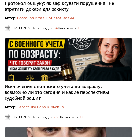
Протокол обшуку: як зафіксувати порушення і не
втратити докази для захисту
Автор:
Бессонов Віталій Анатолійович
07.08.2026
Переглядів:
64
Коментарі:
0
Исключение с воинского учета по возрасту:
возможно ли это сегодня и какие перспективы
судебной защит
Автор:
Тарасенко Вера Юрьевна
06.08.2026
Переглядів:
281
Коментарі:
0