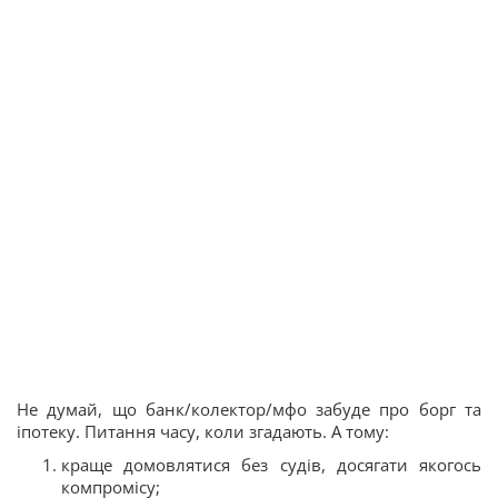
Не думай, що банк/колектор/мфо забуде про борг та
іпотеку. Питання часу, коли згадають. А тому:
краще домовлятися без судів, досягати якогось
компромісу;