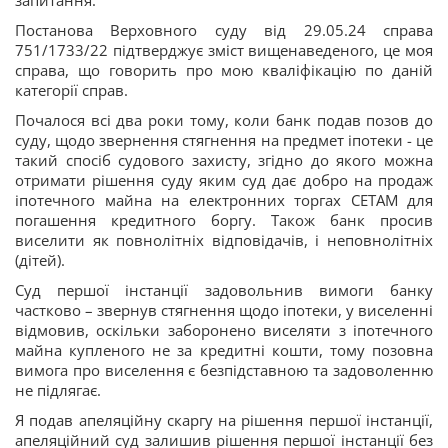
Постанова Верховного суду від 29.05.24 справа
751/1733/22 підтверджує зміст вищенаведеного, це моя
справа, що говорить про мою кваліфікацію по даній
категорії справ.
Почалося всі два роки тому, коли банк подав позов до
суду, щодо звернення стягнення на предмет іпотеки - це
такий спосіб судового захисту, згідно до якого можна
отримати рішення суду яким суд дає добро на продаж
іпотечного майна на електронних торгах СЕТАМ для
погашення кредитного боргу. Також банк просив
виселити як повнолітніх відповідачів, і неповнолітніх
(дітей).
Суд першої інстанції задовольнив вимоги банку
частково – звернув стягнення щодо іпотеки, у виселенні
відмовив, оскільки заборонено виселяти з іпотечного
майна купленого не за кредитні кошти, тому позовна
вимога про виселення є безпідставною та задоволенню
не підлягає.
Я подав апеляційну скаргу на рішення першої інстанції,
апеляційний суд залишив рішення першої інстанції без