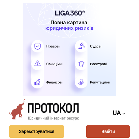
UA
Зареєструватися
Ввійти